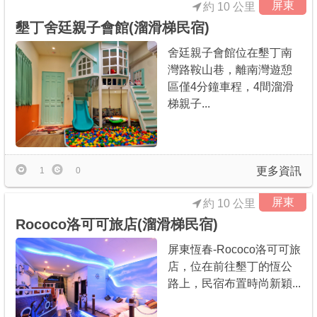
屏東
約 10 公里
墾丁舍廷親子會館(溜滑梯民宿)
舍廷親子會館位在墾丁南
灣路鞍山巷，離南灣遊憩
區僅4分鐘車程，4間溜滑
梯親子...
更多資訊
1
0
屏東
約 10 公里
Rococo洛可可旅店(溜滑梯民宿)
屏東恆春-Rococo洛可可旅
店，位在前往墾丁的恆公
路上，民宿布置時尚新穎...