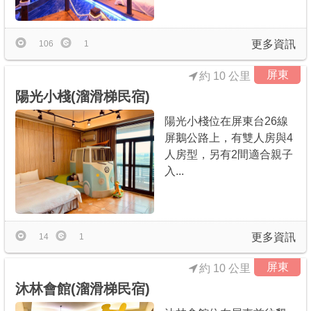
更多資訊
106
1
屏東
約 10 公里
陽光小棧(溜滑梯民宿)
陽光小棧位在屏東台26線
屏鵝公路上，有雙人房與4
人房型，另有2間適合親子
入...
更多資訊
14
1
屏東
約 10 公里
沐林會館(溜滑梯民宿)