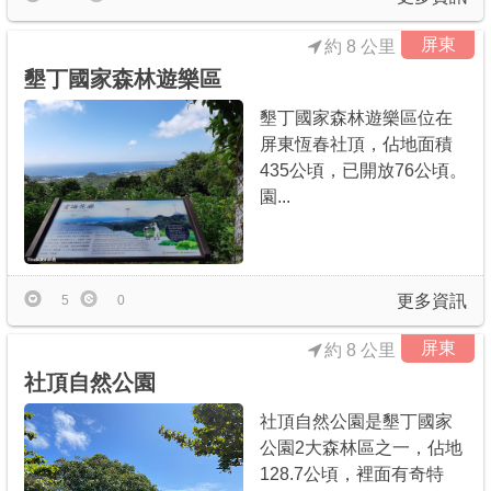
屏東
約 8 公里
墾丁國家森林遊樂區
墾丁國家森林遊樂區位在
屏東恆春社頂，佔地面積
435公頃，已開放76公頃。
園...
更多資訊
5
0
屏東
約 8 公里
社頂自然公園
社頂自然公園是墾丁國家
公園2大森林區之一，佔地
128.7公頃，裡面有奇特