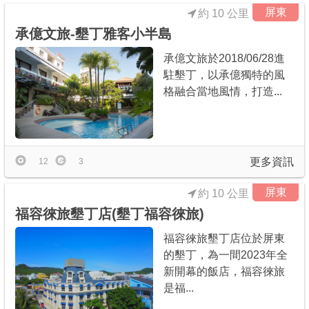
屏東
約 10 公里
承億文旅-墾丁雅客小半島
承億文旅於2018/06/28進
駐墾丁，以承億獨特的風
格融合當地風情，打造...
更多資訊
12
3
屏東
約 10 公里
福容徠旅墾丁店(墾丁福容徠旅)
福容徠旅墾丁店位於屏東
的墾丁，為一間2023年全
新開幕的飯店，福容徠旅
是福...