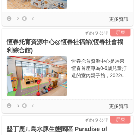
更多資訊
2
0
屏東
約 9 公里
恆春托育資源中心@恆春社福館(恆春社會福
利綜合館)
恆春托育資源中心是屏東
恆春首座專為0-6歲兒童打
造的室內親子館，2022/...
更多資訊
3
0
屏東
約 9 公里
墾丁鹿ㄦ島水豚生態園區 Paradise of