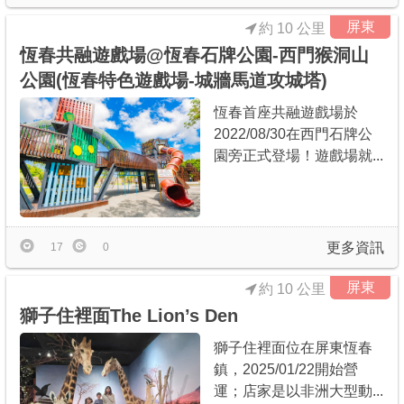
屏東
約 10 公里
恆春共融遊戲場@恆春石牌公園-西門猴洞山
公園(恆春特色遊戲場-城牆馬道攻城塔)
恆春首座共融遊戲場於
2022/08/30在西門石牌公
園旁正式登場！遊戲場就...
更多資訊
17
0
屏東
約 10 公里
獅子住裡面The Lion’s Den
獅子住裡面位在屏東恆春
鎮，2025/01/22開始營
運；店家是以非洲大型動...