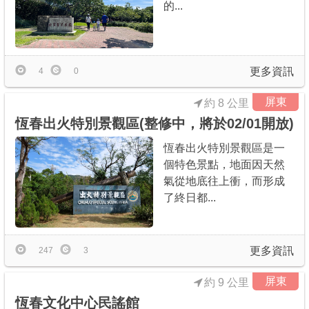
的...
更多資訊
4
0
屏東
約 8 公里
恆春出火特別景觀區(整修中，將於02/01開放)
恆春出火特別景觀區是一
個特色景點，地面因天然
氣從地底往上衝，而形成
了終日都...
更多資訊
247
3
屏東
約 9 公里
恆春文化中心民謠館