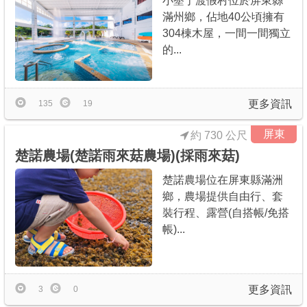
小墾丁渡假村位於屏東縣
滿州鄉，佔地40公頃擁有
304棟木屋，一間一間獨立
的...
更多資訊
135
19
屏東
約 730 公尺
楚諾農場(楚諾雨來菇農場)(採雨來菇)
楚諾農場位在屏東縣滿洲
鄉，農場提供自由行、套
裝行程、露營(自搭帳/免搭
帳)...
更多資訊
3
0