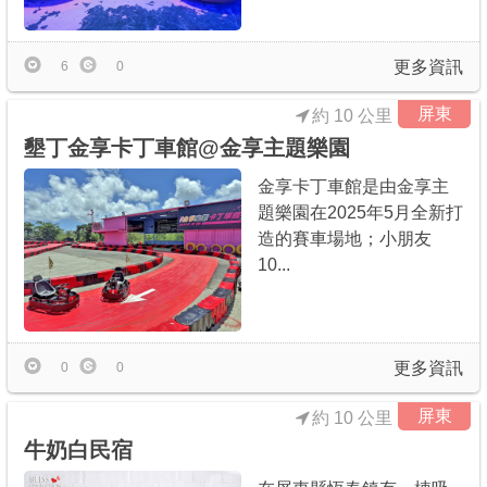
更多資訊
6
0
屏東
約 10 公里
墾丁金享卡丁車館@金享主題樂園
金享卡丁車館是由金享主
題樂園在2025年5月全新打
造的賽車場地；小朋友
10...
更多資訊
0
0
屏東
約 10 公里
牛奶白民宿