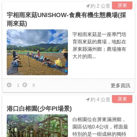
屏東
約 2 公里
宇相雨來菇UNISHOW-食農有機生態農場(採
雨來菇)
宇相雨來菇是一座專門培
育雨來菇的農場，地點在
屏東縣滿州鄉；農場擁有
大片的雨...
更多資訊
1
0
屏東
約 4 公里
港口白榕園(少年PI場景)
白榕園位在屏東滿洲鄉，
園區佔地0.4公頃，裡面最
特別的是一樹成林的獨特