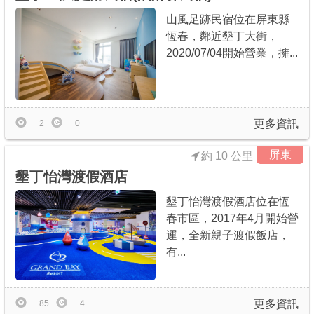
山風足跡民宿位在屏東縣
恆春，鄰近墾丁大街，
2020/07/04開始營業，擁...
更多資訊
2
0
屏東
約 10 公里
墾丁怡灣渡假酒店
墾丁怡灣渡假酒店位在恆
春市區，2017年4月開始營
運，全新親子渡假飯店，
有...
更多資訊
85
4