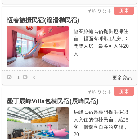
屏東
約 9 公里
恆春旅攝民宿(溜滑梯民宿)
恆春旅攝民宿提供包棟住
宿，裡面有3間四人房、3
間雙人房，最多可入住20
人，...
更多資訊
1
0
屏東
約 9 公里
墾丁辰峰Villa包棟民宿(辰峰民宿)
辰峰民宿是專門提供8-18
人入住的包棟民宿，給旅
客一個獨享自在的空間，
20...