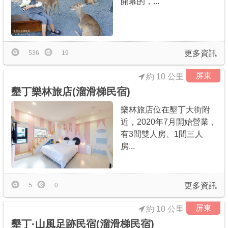
開幕的，...
更多資訊
536
19
屏東
約 10 公里
墾丁樂林旅店(溜滑梯民宿)
樂林旅店位在墾丁大街附
近，2020年7月開始營業，
有3間雙人房、1間三人
房...
更多資訊
5
0
屏東
約 10 公里
墾丁·山風足跡民宿(溜滑梯民宿)