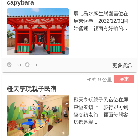
capybara
鹿ㄦ島水豚生態園區位在
屏東恆春，2022/12/31開
始營運，裡面有好拍的...
更多資訊
21
1
屏東
約 9 公里
橙天享玩親子民宿
橙天享玩親子民宿位在屏
東恆春鎮上，步行即可到
恆春鎮老街，裡面每間客
房都是親...