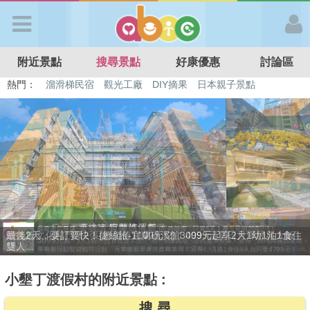
歡迎加入
附近景點
搜尋景點
好康優惠
討論區
APP登入
熱門：
特色遊戲場
親子住房優惠
台北親子餐廳
溫泉泡湯SPA
溜滑梯民宿
觀光工廠
DIY摘果
日本親子景點
首 頁
搜尋景點
好康優惠
贈九族文化村門票2張(總價值1100元*2)！4099元享日月潭經典大飯
最新消息
店...
小墾丁渡假村的附近景點 :
最新留言
搜 尋