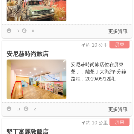
更多資訊
3
0
屏東
約 10 公里
安尼赫時尚旅店
安尼赫時尚旅店位在屏東
墾丁，離墾丁大街約5分鐘
路程，2019/05/12開...
更多資訊
11
2
屏東
約 10 公里
墾丁富麗敦飯店