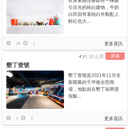
在屏東縣恆春鎮有一棟吸
引目光的純白建物，牛奶
白民宿有著純白外觀配上
鮮紅色大...
更多資訊
18
1
屏東
約 10 公里
墾丁壹號
墾丁壹號是2021年11月全
新開幕的千坪複合型商
場，地點就在墾丁福華渡
假飯...
更多資訊
2
0