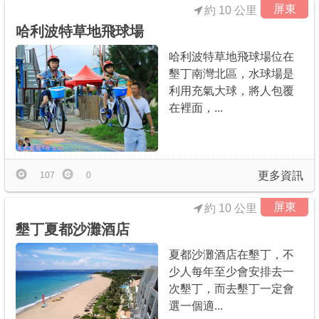
屏東
約 10 公里
哈利波特草地飛球場
哈利波特草地飛球場位在
墾丁南灣北區，水球場是
利用充氣大球，將人包覆
在裡面，...
更多資訊
107
0
屏東
約 10 公里
墾丁夏都沙灘酒店
夏都沙灘酒店在墾丁，不
少人每年至少會安排去一
次墾丁，而去墾丁一定會
選一個適...