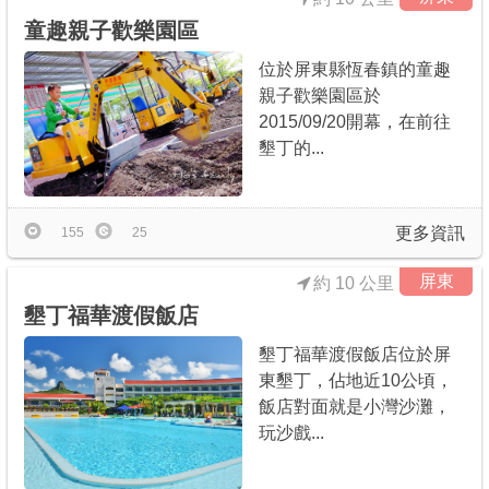
童趣親子歡樂園區
位於屏東縣恆春鎮的童趣
親子歡樂園區於
2015/09/20開幕，在前往
墾丁的...
更多資訊
155
25
屏東
約 10 公里
墾丁福華渡假飯店
墾丁福華渡假飯店位於屏
東墾丁，佔地近10公頃，
飯店對面就是小灣沙灘，
玩沙戲...