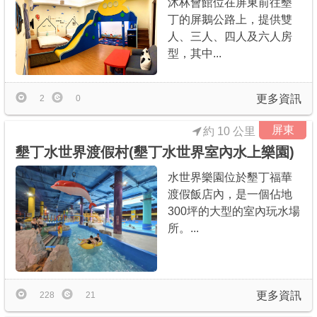
沐林會館位在屏東前往墾
丁的屏鵝公路上，提供雙
人、三人、四人及六人房
型，其中...
更多資訊
2
0
屏東
約 10 公里
墾丁水世界渡假村(墾丁水世界室內水上樂園)
水世界樂園位於墾丁福華
渡假飯店內，是一個佔地
300坪的大型的室內玩水場
所。...
更多資訊
228
21