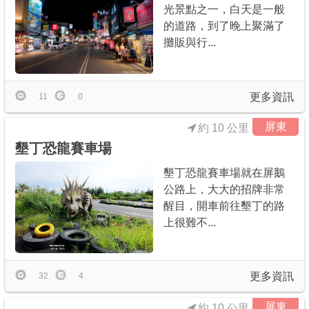
光景點之一，白天是一般
的道路，到了晚上聚滿了
攤販與行...
更多資訊
11
0
屏東
約 10 公里
墾丁恐龍賽車場
墾丁恐龍賽車場就在屏鵝
公路上，大大的招牌非常
醒目，開車前往墾丁的路
上很難不...
更多資訊
32
4
屏東
約 10 公里