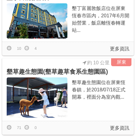
墾丁富麗敦飯店位在屏東
恆春市區內，2017年6月開
始營業，飯店離恆春轉運
站...
更多資訊
10
4
屏東
約 10 公里
墾草趣生態園(墾草趣草食系生態園區)
墾草趣生態園位在屏東恆
春鎮，於2018/07/18正式
開幕，裡面分為室內觀...
更多資訊
71
0