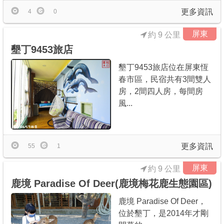
更多資訊
4
0
屏東
約 9 公里
墾丁9453旅店
墾丁9453旅店位在屏東恆
春市區，民宿共有3間雙人
房，2間四人房，每間房
風...
更多資訊
55
1
屏東
約 9 公里
鹿境 Paradise Of Deer(鹿境梅花鹿生態園區)
鹿境 Paradise Of Deer，
位於墾丁，是2014年才剛