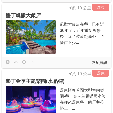
屏東
約 10 公里
墾丁凱撒大飯店
凱撒大飯店在墾丁已有近
30年了，近年重新整修
後，除了裝潢翻新外，也
提供不少...
更多資訊
403
55
屏東
約 10 公里
墾丁金享主題樂園(水晶彈)
屏東恆春首間大型室內樂
園-墾丁金享主題樂園座落
在往來屏東墾丁的屏鵝公
路上，...