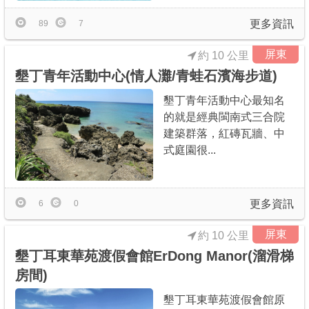
更多資訊
89
7
屏東
約 10 公里
墾丁青年活動中心(情人灘/青蛙石濱海步道)
墾丁青年活動中心最知名
的就是經典閩南式三合院
建築群落，紅磚瓦牆、中
式庭園很...
更多資訊
6
0
屏東
約 10 公里
墾丁耳東華苑渡假會館ErDong Manor(溜滑梯
房間)
墾丁耳東華苑渡假會館原