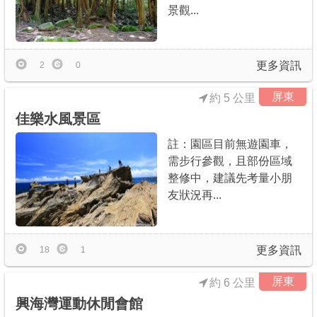
景觀...
更多資訊
2
0
屏東
約 5 公里
佳樂水風景區
註：園區目前無遊園車，
需步行參觀，且部份區域
整修中，建議先考量小朋
友狀況再...
更多資訊
18
1
屏東
約 6 公里
興海灣運動休閒會館