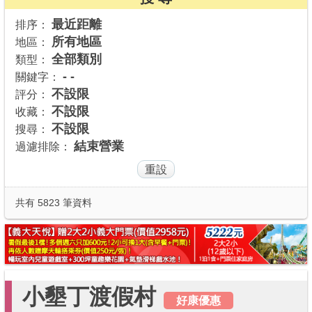
商家合作
最近距離
排序：
所有地區
地區：
全部類別
類型：
推薦景點
- -
關鍵字：
不設限
評分：
不設限
收藏：
討論區
不設限
搜尋：
結束營業
過濾排除：
聯絡我們
APP下載
共有 5823 筆資料
小墾丁渡假村
好康優惠