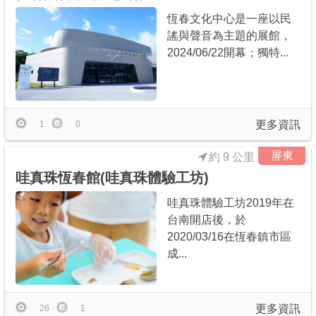
恆春文化中心是一座以民
謠與聲音為主題的展館，
2024/06/22開幕；獨特...
更多資訊
1
0
屏東
約 9 公里
哇真珠恆春館(哇真珠體驗工坊)
哇真珠體驗工坊2019年在
台南開店後，於
2020/03/16在恆春鎮市區
成...
更多資訊
26
1