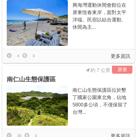
興海灣運動休閒會館位在
屏東恆春東岸，面對太平
洋端。民宿以結合運動、
休閒為主...
更多資訊
4
0
屏東
約 7 公里
南仁山生態保護區
南仁山生態保護區位於墾
丁國家公園東北角，佔地
5800多公頃，不僅保留了
台灣...
更多資訊
36
0