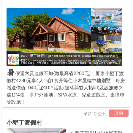
暑
假週六及連假不加價(最高省2200元)！屏東小墾丁渡
假村4280元享4人1泊1食升等住小木屋樓中樓別墅，每房
贈送價值1040元的DIY活動(披薩與雙人拓印)及設施券(3
選1)*4張！享戶外泳池、SPA水療、兒童遊戲室、桌撞球
等設施！
屏東
約 0 公尺
小墾丁渡假村