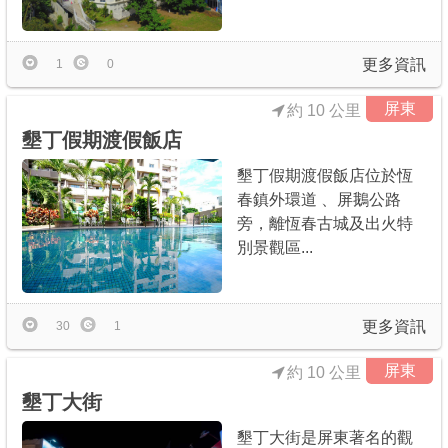
更多資訊
1
0
屏東
約 10 公里
墾丁假期渡假飯店
墾丁假期渡假飯店位於恆
春鎮外環道 、屏鵝公路
旁，離恆春古城及出火特
別景觀區...
更多資訊
30
1
屏東
約 10 公里
墾丁大街
墾丁大街是屏東著名的觀