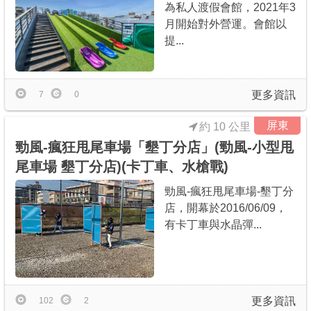
為私人渡假會館，2021年3
月開始對外營運。會館以
提...
更多資訊
7
0
屏東
約 10 公里
勁風-瘋狂甩尾車場「墾丁分店」(勁風-小型甩
尾車場 墾丁分店)(卡丁車、水槍戰)
勁風-瘋狂甩尾車場-墾丁分
店，開幕於2016/06/09，
有卡丁車與水晶彈...
更多資訊
102
2