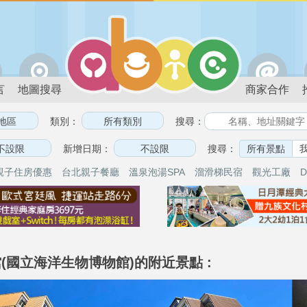
言
地圖搜尋
商家合作
類別：
搜尋：
新增日期：
搜尋：
所有景點
親子住房優惠
台北親子餐廳
溫泉泡湯SPA
溜滑梯民宿
觀光工廠
D
(國立海洋生物博物館)的附近景點 :