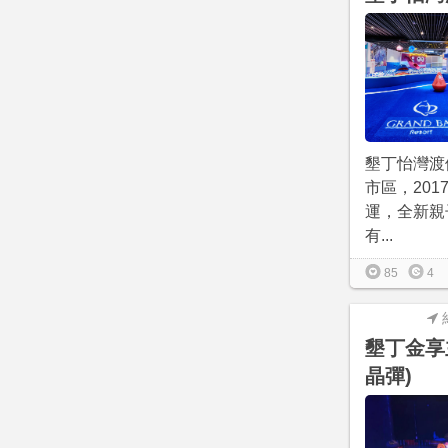
墾丁怡灣渡
市區，201
運，全新親
有...
85
4
墾丁金享
晶彈)