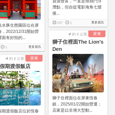
資源豐富，一直是很熱門浮
潛點，但自從電影海角七號
後...
更多資訊
237
1
島水豚生態園區位在屏
，2022/12/31開始營
屏東
約 6 公里
面有好拍的...
獅子住裡面The Lion’s
更多資訊
1
Den
屏東
約 6 公里
假期渡假飯店
獅子住裡面位在屏東恆春
鎮，2025/01/22開始營運；
店家是以非洲大型動...
假期渡假飯店位於恆春