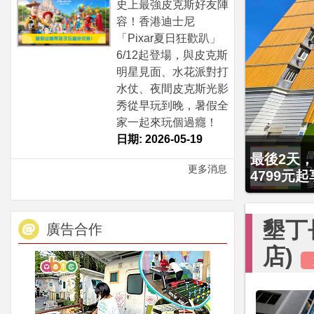
史上最強皮克斯好友陣
容！香港迪士尼
「Pixar夏日狂歡趴」
6/12起登場，與皮克斯
明星見面、水花派對打
水仗、夜間皮克斯光影
秀從早玩到晚，暑假全
家一起來玩個過癮！
日期: 2026-05-19
最後2天，
贈九族文化
更多消息
4799元
大2幼(1
墾丁
廣告合作
店)