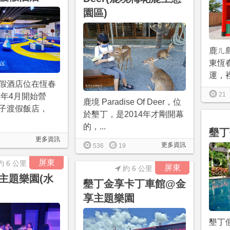
園區)
鹿ㄦ
東恆春
運，裡
假酒店位在恆春
21
7年4月開始營
鹿境 Paradise Of Deer，位
子渡假飯店，
於墾丁，是2014年才剛開幕
的，...
墾丁
更多資訊
更多資訊
536
19
屏東
約 6 公里
屏東
約 6 公里
主題樂園(水
墾丁金享卡丁車館@金
享主題樂園
墾丁