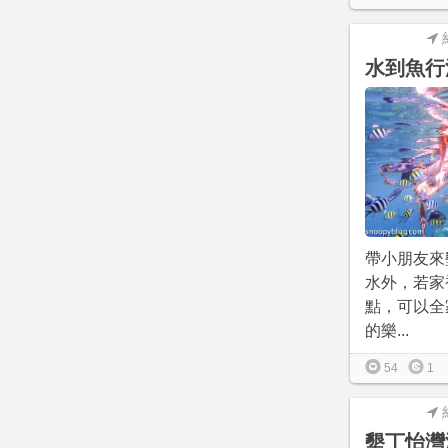
水到魚行
帶小朋友來
水外，若家
點，可以全
的樂...
54
1
墾丁怡灣