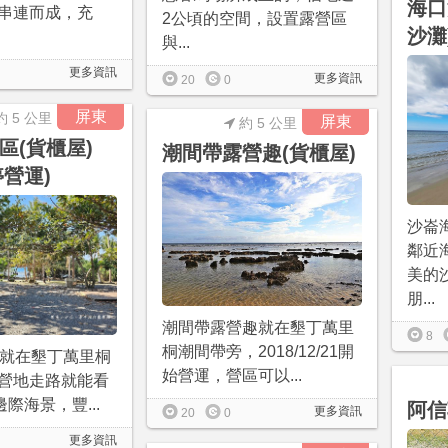
海口
串連而成，充
2公頃的空間，設置露營區
沙灘
與...
更多資訊
更多資訊
20
0
屏東
約 5 公里
屏東
約 5 公里
區(貨櫃屋)
潮間帶露營趣(貨櫃屋)
停營運)
沙崙
鄰近
美的
朋...
潮間帶露營趣就在墾丁萬里
8
桐潮間帶旁，2018/12/21開
區就在墾丁萬里桐
始營運，營區可以...
營地走路就能看
邊際海景，豐...
阿信
更多資訊
20
0
更多資訊