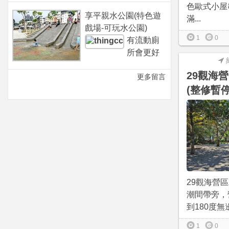
色歐式小屋
享平親水公園(特色遊
滿...
戲場-可玩水公園)
1
0
有流動廁
所會更好
29觀海營
更多留言
(整修暫
29觀海營
潮間帶旁，
到180度無
1
0