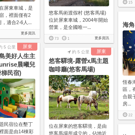
15
在屏東車城，是
悠客馬術渡假村 (悠客馬場)
宿，裡面僅有2
位於屏東車城，2004年開始
適合2-6人...
海角
營業，是全國唯一...
更多資訊
更多資訊
73
1
屏東
約 5 公里
屏東
約 5 公里
島美好人生主
悠客驛境-露營x馬主題
unrise晨曦兒
咖啡廳(悠客馬場)
滑梯民宿)
恆春
區，
合親
房...
22
題民宿位在墾丁
位在屏東的悠客驛境，是由
裡面是由14棟彩
悠客馬場所成立的，佔地近