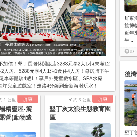
屏東
族博
近年
生...
58
不加價！墾丁長灘休閒飯店3288元享2大1小(未滿12
住2人房、5288元享4人1泊1食住4人房！每房贈下午
後灣
尾車等體驗4選1！享戶外兒童戲水區、SPA水療
00坪兒童遊戲室！走路4分鐘到全新海灘玩水！
屏東
屏東
約 1 公里
約 3 公里
場精靈屋-麓
墾丁灰太狼生態教育園
露營(動物造
區
墾丁