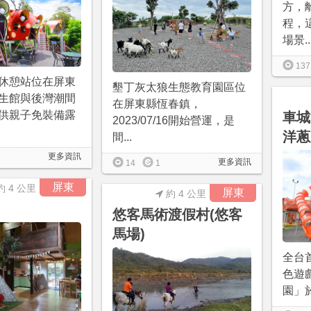
方，
程，
場景..
137
休憩站位在屏東
墾丁灰太狼生態教育園區位
生館與後灣潮間
在屏東縣恆春鎮，
供親子免裝備露
車城
2023/07/16開始營運，是
洋蔥
間...
更多資訊
更多資訊
14
1
屏東
約 4 公里
屏東
約 4 公里
悠客馬術渡假村(悠客
馬場)
全台
色遊
園」於2