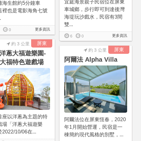
宜庭海景親子民宿位在屏東
離海生館約5分鐘車
車城鄉，步行即可到達後灣
這裡也是電影海角七號
海堤玩沙戲水，民宿有3間
.
雙...
更多資訊
0
更多資訊
6
0
屏東
約 3 公里
屏東
約 3 公里
洋蔥大福遊樂園-
阿爾法 Alpha Villa
大福特色遊戲場
首座以洋蔥為主題的特
阿爾法位在屏東恆春，2020
戲場「洋蔥大福遊樂
年1月開始營運，民宿是一
022/10/06在...
棟簡約現代風格的別墅，...