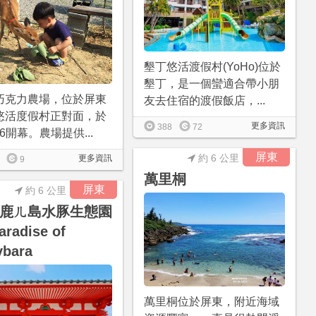
墾丁悠活渡假村(YoHo)位於
墾丁，是一個蠻適合帶小朋
巧克力農場，位於屏東
友去住宿的渡假飯店，...
悠活度假村正對面，於
更多資訊
388
72
5/6開幕。農場提供...
屏東
約 6 公里
更多資訊
9
萬里桐
屏東
約 6 公里
鹿ㄦ島水豚生態園
aradise of
ybara
萬里桐位於屏東，附近海域