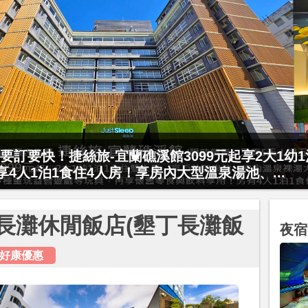
要訂要快！捷絲旅-宜蘭礁溪館3099元起享2大1幼
村門票2張(總價值1100元*2)！4099元享日月潭
起享4人1泊1食住4人房！享房內大型溫泉湯池、...
15公分以下)1泊1食升等住簡約家庭房或...
長灘休閒飯店(墾丁長灘飯
夜宿
好康優惠