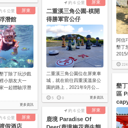
屏東
約 6 公里
屏東
二重溪三角公園-棋開
約 6 公里
得勝軍官公仔
浮潛館
阿信
墾丁
201
224
二重溪三角公園位在屏東車
墾丁除了玩沙戲
城，就在前往四重溪溫泉公
裡小朋友大一
墾丁
園的路上，2021年9月公...
家一起體驗浮潛
區 P
更多資訊
5
0
cap
更多資訊
屏東
約 6 公里
屏東
約 6 公里
鹿境 Paradise Of
渡假酒店
Deer(鹿境梅花鹿生態