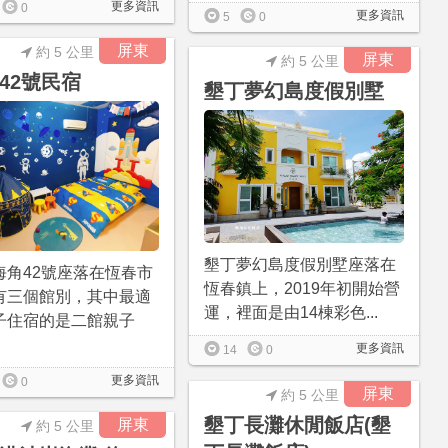
更多資訊
0
更多資訊
5
0
屏東
約 5 公里
屏東
約 5 公里
42號民宿
墾丁夢幻島度假別墅
墾丁夢幻島度假別墅座落在
海角42號座落在恆春市
恆春鎮上，2019年初開始營
有三個館別，其中最適
運，裡面是由14棟彩色...
子住宿的是二館親子
更多資訊
14
0
更多資訊
0
屏東
約 5 公里
墾丁長灘休閒飯店(墾
屏東
約 5 公里