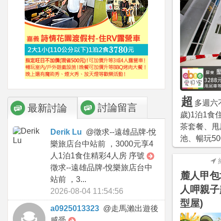
超
多週六
討論留言
最新討論
歲)1泊1食
茶套餐、甩
Derik Lu
@
徵求--遠雄品牌-悅
池、暢玩5
樂旅店台中站前 ，3000元享4
人1泊1食住精彩4人房 序號
徵求--遠雄品牌-悅樂旅店台中
麓人甲包
站前 ，3...
人呷親子
2026-08-04 11:54:56
型屋)
a0925013323
@
走馬瀨出遊後
感受