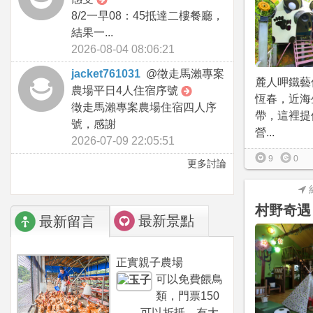
8/2一早08：45抵達二樓餐廳，
結果一...
2026-08-04 08:06:21
jacket761031
@
徵走馬瀨專案
麓人呷鐵藝
農場平日4人住宿序號
恆春，近海
徵走馬瀨專案農場住宿四人序
帶，這裡提
號，感謝
營...
2026-07-09 22:05:51
9
0
更多討論
村野奇遇
最新景點
最新留言
正實親子農場
可以免費餵鳥
類，門票150
可以折抵，有大...