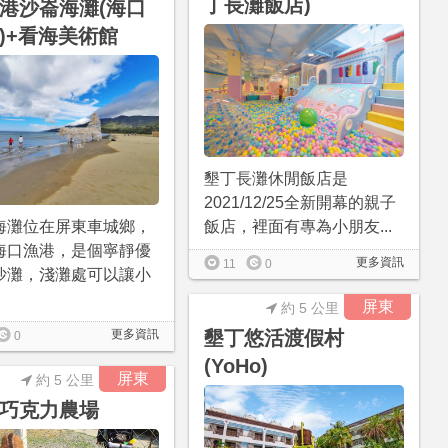
丁長灘飯店)
港沙崙海灘(海口
)+看海美術館
墾丁長灘休閒飯店是
2021/12/25全新開幕的親子
海灘位在屏東車城鄉，
飯店，裡面有專為小朋友...
海口漁港，是個寧靜優
更多資訊
11
0
沙灘，淺灘處可以讓小
屏東
約 5 公里
更多資訊
墾丁悠活渡假村
0
(YoHo)
屏東
約 5 公里
巧克力農場