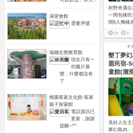
村野奇遇位
一間包棟民
渴望會館
間6人獨棟房，
需要序號
14
0
瑞穗生態教育館
墾丁夢幻
現在只有一
題民宿-S
些圖片展
童館(溜
覽，什麼都沒有
了
桃園客家文化館-客家
親子探索館
電話資訊已
更新，謝謝
美好人生主
提醒~^^
夢幻島內，