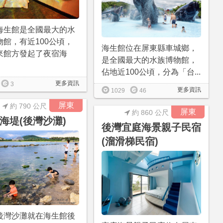
海生館是全國最大的水
物館，有近100公頃，
海生館位在屏東縣車城鄉，
來館方發起了夜宿海
是全國最大的水族博物館，
佔地近100公頃，分為「台...
更多資訊
3
更多資訊
1029
46
屏東
約 790 公尺
屏東
約 860 公尺
海堤(後灣沙灘)
後灣宜庭海景親子民宿
(溜滑梯民宿)
後灣沙灘就在海生館後