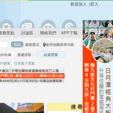
歡迎加入
|
登入
推薦景點
討論區
聯絡我們
APP下載
進階選項
使用地圖搜尋功能
我的收藏
過濾排除：
IY摘果
日本親子景點
搜 尋