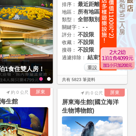
最近距離
排序：
所有地區
地區：
全部類別
類型：
- -
關鍵字：
不設限
評分：
不設限
收藏：
不設限
搜尋：
結束營業
過濾排除：
1泊1食住雙人房！
經典大飯店范特奇堡2
共有 5823 筆資料
屏東
約 0 公尺
屏東
約 0 公尺
海生館
屏東海生館(國立海洋
生物博物館)