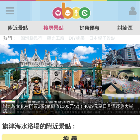
歡迎加入
附近景點
搜尋景點
好康優惠
討論區
APP登入
熱門：
溜滑梯民宿
觀光工廠
DIY摘果
日本親子景點
特色遊戲場
親子住房優惠
台北親子餐廳
溫泉泡湯SPA
首 頁
搜尋景點
好康優惠
只賣4天，要訂要快！捷絲旅-宜蘭礁溪館3099元起享2大1幼1泊1食住
贈九族文化村門票2張(總價值1100元*2)！4099元享日月潭經典大飯
最新消息
雙人...
店...
旗津海水浴場的附近景點 :
最新留言
搜 尋