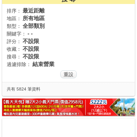
商家合作
最近距離
排序：
所有地區
地區：
全部類別
類型：
推薦景點
- -
關鍵字：
不設限
評分：
不設限
收藏：
討論區
不設限
搜尋：
結束營業
過濾排除：
聯絡我們
APP下載
共有 5824 筆資料