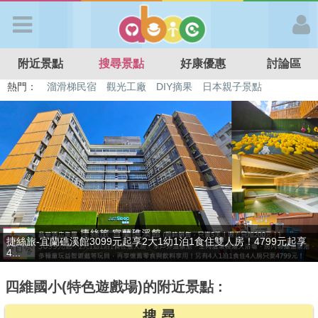
歡迎加入
附近景點
搜尋景點
好康優惠
討論區
APP登入
熱門：
特色遊戲場
親子住房優惠
台北親子餐廳
溫泉泡湯SPA
溜滑梯民宿
觀光工廠
DIY摘果
日本親子景點
首 頁
搜尋景點
好康優惠
捷絲旅-宜蘭礁溪館3099元起享2大1幼1泊1食住雙人房！4799元起享
最新消息
4...
四維國小(特色遊戲場)的附近景點 :
最新留言
搜 尋