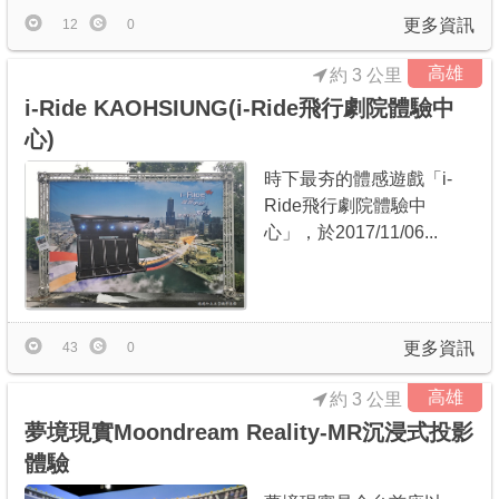
更多資訊
12
0
高雄
約 3 公里
i-Ride KAOHSIUNG(i-Ride飛行劇院體驗中
心)
時下最夯的體感遊戲「i-
Ride飛行劇院體驗中
心」，於2017/11/06...
更多資訊
43
0
高雄
約 3 公里
夢境現實Moondream Reality-MR沉浸式投影
體驗