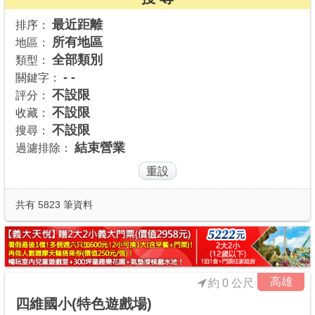
商家合作
最近距離
排序：
所有地區
地區：
全部類別
類型：
推薦景點
- -
關鍵字：
不設限
評分：
不設限
收藏：
討論區
不設限
搜尋：
結束營業
過濾排除：
聯絡我們
APP下載
共有 5823 筆資料
高雄
約 0 公尺
四維國小(特色遊戲場)