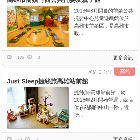
2013年8月開幕的前鎮公共
托嬰中心兒童遊戲館位於
高雄市前鎮區，是高雄市
政...
更多資訊
135
3
高雄
約 2 公里
Just Sleep捷絲旅高雄站前館
捷絲旅-高雄站前館，於
2016年2月開始營運，飯店
位在熱鬧的中山一路，近
捷...
更多資訊
28
0