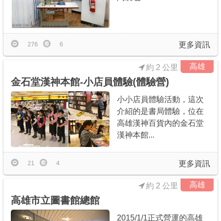
更多資訊
276
6
高雄
約 2 公里
金石堂漢神本館-小店員體驗(體驗營)
小小店員體驗活動，這次
介紹的是書局體驗，位在
高雄漢神百貨內的金石堂
漢神本館...
更多資訊
21
4
高雄
約 2 公里
高雄市立圖書館總館
2015/1/1正式營運的高雄