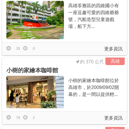
高雄苓雅區的四維國小有
一座逗趣可愛的四維爺爺
號，汽船造型兒童遊戲
場，船下方...
更多資訊
35
0
高雄
約 370 公尺
小樹的家繪本咖啡館
小樹的家繪本咖啡館位於
高雄市，於2009/09/02開
幕的，是一間以提供輕...
更多資訊
78
2