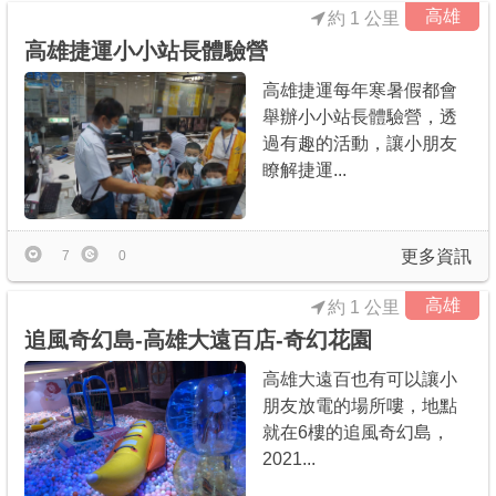
高雄
約 1 公里
高雄捷運小小站長體驗營
高雄捷運每年寒暑假都會
舉辦小小站長體驗營，透
過有趣的活動，讓小朋友
瞭解捷運...
更多資訊
7
0
高雄
約 1 公里
追風奇幻島-高雄大遠百店-奇幻花園
高雄大遠百也有可以讓小
朋友放電的場所嘍，地點
就在6樓的追風奇幻島，
2021...