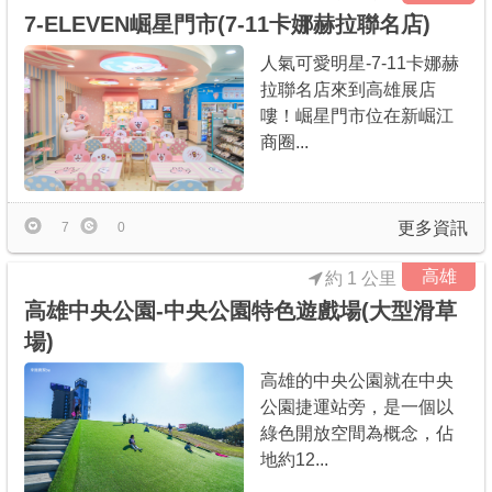
7-ELEVEN崛星門市(7-11卡娜赫拉聯名店)
人氣可愛明星-7-11卡娜赫
拉聯名店來到高雄展店
嘍！崛星門市位在新崛江
商圈...
更多資訊
7
0
高雄
約 1 公里
高雄中央公園-中央公園特色遊戲場(大型滑草
場)
高雄的中央公園就在中央
公園捷運站旁，是一個以
綠色開放空間為概念，佔
地約12...