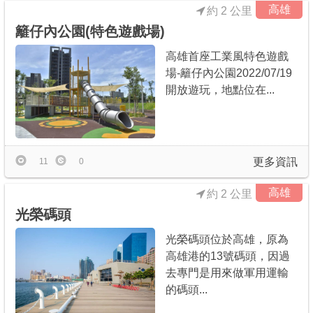
高雄
約 2 公里
籬仔內公園(特色遊戲場)
高雄首座工業風特色遊戲
場-籬仔內公園2022/07/19
開放遊玩，地點位在...
更多資訊
11
0
高雄
約 2 公里
光榮碼頭
光榮碼頭位於高雄，原為
高雄港的13號碼頭，因過
去專門是用來做軍用運輸
的碼頭...