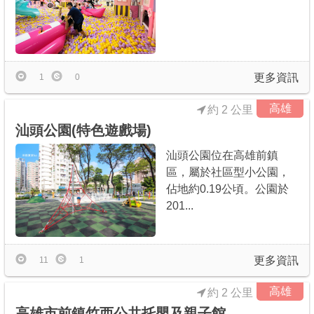
更多資訊
1
0
高雄
約 2 公里
汕頭公園(特色遊戲場)
汕頭公園位在高雄前鎮
區，屬於社區型小公園，
佔地約0.19公頃。公園於
201...
更多資訊
11
1
高雄
約 2 公里
高雄市前鎮竹西公共托嬰及親子館