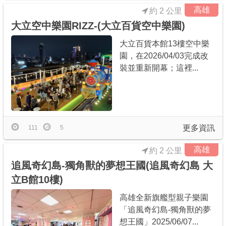
高雄
約 2 公里
大立空中樂園RIZZ-(大立百貨空中樂園)
大立百貨本館13樓空中樂
園，在2026/04/03完成改
裝並重新開幕；這裡...
更多資訊
111
5
高雄
約 2 公里
追風奇幻島-獨角獸的夢想王國(追風奇幻島 大
立B館10樓)
高雄全新旗艦型親子樂園
「追風奇幻島-獨角獸的夢
想王國」2025/06/07...