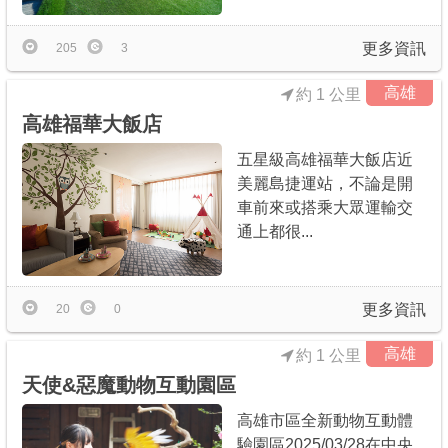
更多資訊
205
3
高雄
約 1 公里
高雄福華大飯店
五星級高雄福華大飯店近
美麗島捷運站，不論是開
車前來或搭乘大眾運輸交
通上都很...
更多資訊
20
0
高雄
約 1 公里
天使&惡魔動物互動園區
高雄市區全新動物互動體
驗園區2025/03/28在中央