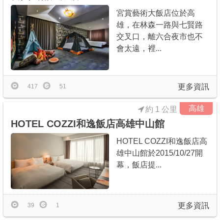
宮賞藝術大飯店位於高
雄，在林森一路與七賢路
交叉口，離六合夜市也不
會太遠，裡...
更多資訊
417
51
高雄
約 1 公里
HOTEL COZZI和逸飯店高雄中山館
HOTEL COZZI和逸飯店高
雄中山館於2015/10/27開
幕，飯店提...
更多資訊
39
1