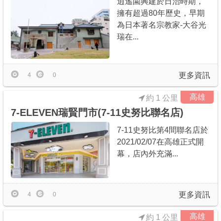
逍遙園興建於日治時期，
擁有超過80年歷史，早期
為日本著名宗教家-大谷光
瑞在...
更多資訊
4
0
高雄
約 1 公里
7-ELEVEN瑞賢門市(7-11史努比聯名店)
7-11史努比第4間聯名店於
2021/02/07在高雄正式開
幕，店內外充滿...
更多資訊
4
0
高雄
約 1 公里