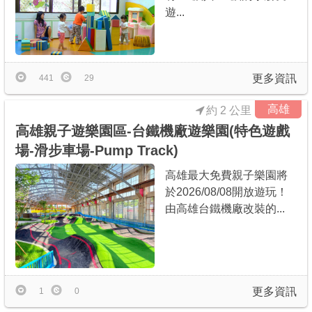
遊...
更多資訊
441
29
高雄
約 2 公里
高雄親子遊樂園區-台鐵機廠遊樂園(特色遊戲
場-滑步車場-Pump Track)
高雄最大免費親子樂園將
於2026/08/08開放遊玩！
由高雄台鐵機廠改裝的...
更多資訊
1
0