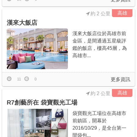
高雄
約 2 公里
漢來大飯店
漢來大飯店位於高雄市前
金區，是間通過五星級評
鑑的飯店，樓高45層，為
高雄市...
更多資訊
11
0
高雄
約 2 公里
R7創藝所在 袋寶觀光工場
袋寶觀光工場位在高雄市
前鎮區，開幕於
2016/10/29，是全台第一
間袋包...