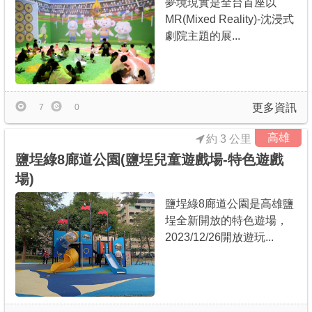
夢境現實是全台首座以
MR(Mixed Reality)-沈浸式
劇院主題的展...
更多資訊
7
0
高雄
約 3 公里
鹽埕綠8廊道公園(鹽埕兒童遊戲場-特色遊戲
場)
鹽埕綠8廊道公園是高雄鹽
埕全新開放的特色遊場，
2023/12/26開放遊玩...