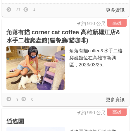
更多資訊
37
4
高雄
約 910 公尺
角落有貓 corner cat coffee 高雄新堀江店&
水手二棲爬蟲館(貓餐廳/貓咖啡)
角落有貓coffee&水手二棲
爬蟲館位在高雄市新興
區，2023/03/25...
更多資訊
9
0
高雄
約 990 公尺
逍遙園