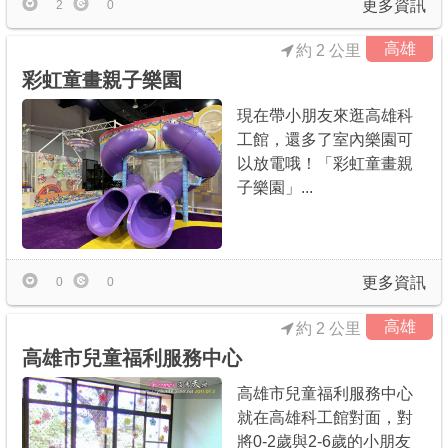
更多資訊
2
0
高雄
約 2 公里
彩虹童畫親子樂園
現在帶小朋友來逛高雄科
工館，還多了室內樂園可
以放電哦！「彩虹童畫親
子樂園」...
更多資訊
0
0
高雄
約 2 公里
高雄市兒童福利服務中心
高雄市兒童福利服務中心
就在高雄科工館對面，對
將0-2歲與2-6歲的小朋友