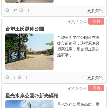
更多資訊
87
4
高雄
約 2 公里
台塑王氏昆仲公園
台塑王氏昆仲公園位在高
雄市前鎮區，這裡原為台
塑高雄場，是台塑企業的
起家厝，...
更多資訊
1
0
高雄
約 2 公里
星光水岸公園@新光碼頭
星光水岸公園在高雄，夏