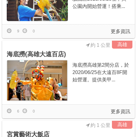
公園內開始營運！搭乘...
更多資訊
9
0
高雄
約 1 公里
海底撈(高雄大遠百店)
海底撈高雄第2間分店，於
2020/06/25在大遠百8F開
始營運。提供美甲...
更多資訊
6
0
高雄
約 1 公里
宮賞藝術大飯店