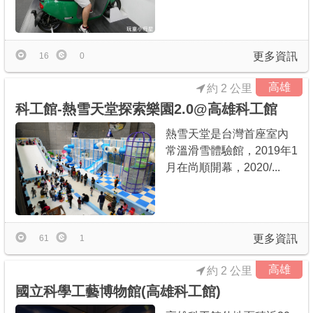
更多資訊
16
0
高雄
約 2 公里
科工館-熱雪天堂探索樂園2.0@高雄科工館
熱雪天堂是台灣首座室內
常溫滑雪體驗館，2019年1
月在尚順開幕，2020/...
更多資訊
61
1
高雄
約 2 公里
國立科學工藝博物館(高雄科工館)