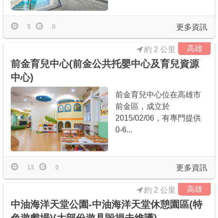
更多資訊
5
0
高雄
約 2 公里
前金育兒中心(前金公共托嬰中心及育兒資源
中心)
前金育兒中心位在高雄市
前金區，成立於
2015/02/06，有專門提供
0-6...
更多資訊
13
0
高雄
約 2 公里
中油海洋天堂公園-中油海洋天堂休憩園區(特