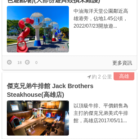
色遊戲場)(大部份遊具毀損未維護)
中油海洋天堂公園鄰近高
雄港旁，佔地1.45公頃，
2022/07/23開放遊...
更多資訊
18
0
高雄
約 2 公里
傑克兄弟牛排館 Jack Brothers
Steakhouse(高雄店)
以頂級牛排、平價銷售為
主打的傑克兄弟美式牛排
館，高雄店2017/05/11...