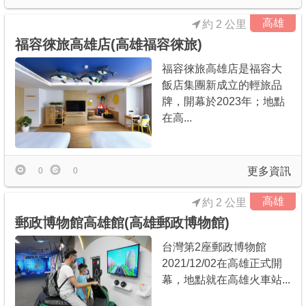
高雄
約 2 公里
福容徠旅高雄店(高雄福容徠旅)
福容徠旅高雄店是福容大
飯店集團新成立的輕旅品
牌，開幕於2023年；地點
在高...
更多資訊
0
0
高雄
約 2 公里
郵政博物館高雄館(高雄郵政博物館)
台灣第2座郵政博物館
2021/12/02在高雄正式開
幕，地點就在高雄火車站...