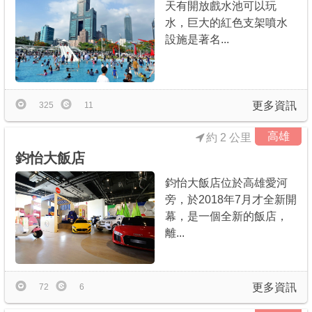
天有開放戲水池可以玩
水，巨大的紅色支架噴水
設施是著名...
更多資訊
325
11
高雄
約 2 公里
鈞怡大飯店
鈞怡大飯店位於高雄愛河
旁，於2018年7月才全新開
幕，是一個全新的飯店，
離...
更多資訊
72
6