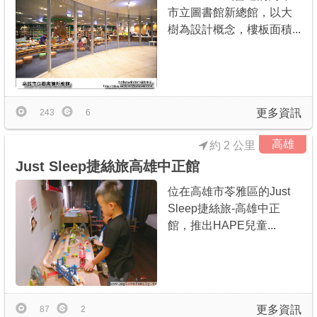
市立圖書館新總館，以大
樹為設計概念，樓板面積...
更多資訊
243
6
高雄
約 2 公里
Just Sleep捷絲旅高雄中正館
位在高雄市苓雅區的Just
Sleep捷絲旅-高雄中正
館，推出HAPE兒童...
更多資訊
87
2