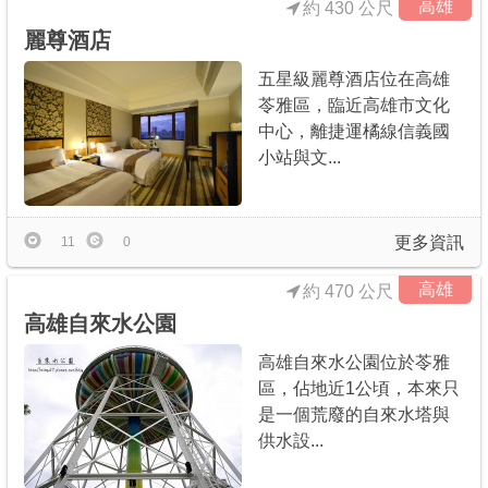
高雄
約 430 公尺
麗尊酒店
五星級麗尊酒店位在高雄
苓雅區，臨近高雄市文化
中心，離捷運橘線信義國
小站與文...
更多資訊
11
0
高雄
約 470 公尺
高雄自來水公園
高雄自來水公園位於苓雅
區，佔地近1公頃，本來只
是一個荒廢的自來水塔與
供水設...