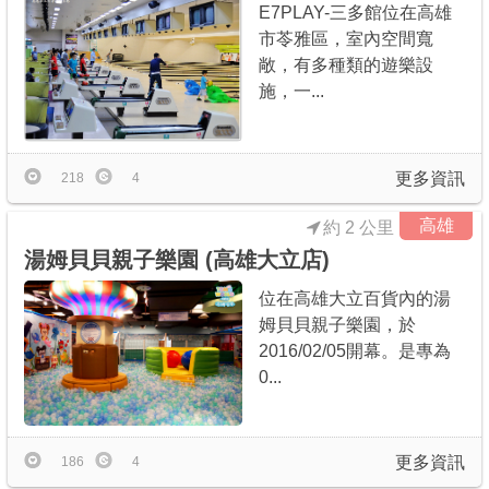
E7PLAY-三多館位在高雄
市苓雅區，室內空間寬
敞，有多種類的遊樂設
施，一...
更多資訊
218
4
高雄
約 2 公里
湯姆貝貝親子樂園 (高雄大立店)
位在高雄大立百貨內的湯
姆貝貝親子樂園，於
2016/02/05開幕。是專為
0...
更多資訊
186
4