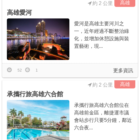
高雄
約 2 公里
高雄愛河
愛河是高雄主要河川之
一，近年經過不斷整治綠
化，並增加休憩設施與裝
置藝術，現...
更多資訊
52
1
高雄
約 2 公里
承攜行旅高雄六合館
承攜行旅高雄六合館位在
高雄前金區，離捷運市議
會站步行只要5分鐘，鄰近
六合夜...