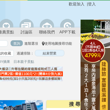
歡迎加入
|
登入
推薦景點
討論區
聯絡我們
APP下載
進階選項
使用地圖搜尋功能
我的收藏
過濾排除：
IY摘果
日本親子景點
搜 尋