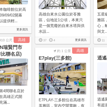
本咖啡館位於高
五星
高雄自來水公園位於苓雅
9/09/02開幕
雅區
區，佔地近1公頃，本來只
提供輕...
心，
是一個荒廢的自來水塔與供
更多資訊
與文..
水設...
高雄
910 公尺
更多資訊
11
37
4
VEN瑞賢門市
高雄
約 1 公里
史努比聯名店)
逍遙
E7play(三多館)
比第4間聯名店於
/07在高雄正式開
逍遙
E7PLAY-三多館位在高雄市
滿...
有超
苓雅區，室內空間寬敞，有