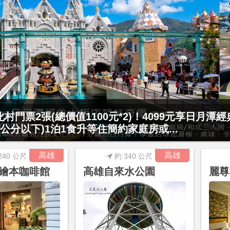
村門票2張(總價值1100元*2)！4099元享日月潭
15公分以下)1泊1食升等住簡約家庭房或...
高雄
高雄
240 公尺
約 340 公尺
繪本咖啡館
高雄自來水公園
麗尊