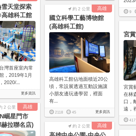
2023/
熱雪天堂探索
高雄
約 2 公里
9
0@高雄科工館
國立科學工藝博物館
(高雄科工館)
宮賞
台灣首座室內常
，2019年1月
高雄科工館佔地面積近20公
020/...
頃，常設展透過互動設施讓
宮賞
更多資訊
小朋友邊玩邊學習，裡面
在林
有...
口，
高雄
約 2 公里
遠，裡.
更多資訊
2118
45
VEN崛星門市
417
卡娜赫拉聯名店)
高雄
約 2 公里
高雄中央公園-中央公