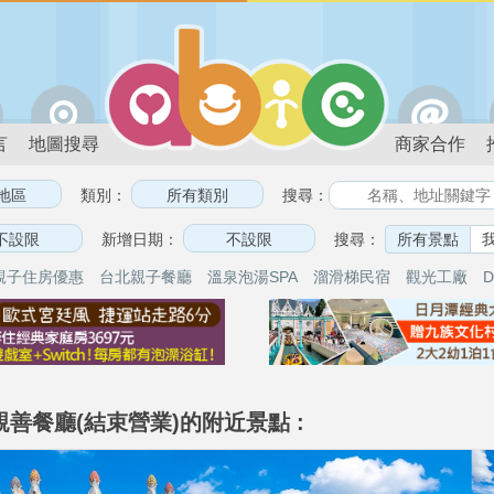
言
地圖搜尋
商家合作
類別：
搜尋：
新增日期：
搜尋：
所有景點
親子住房優惠
台北親子餐廳
溫泉泡湯SPA
溜滑梯民宿
觀光工廠
D
親善餐廳(結束營業)的附近景點 :