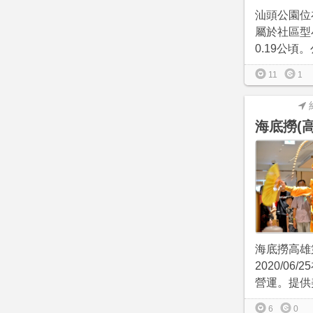
汕頭公園位
屬於社區型
0.19公頃。公
11
1
海底撈(
海底撈高雄
2020/06
營運。提供美
6
0