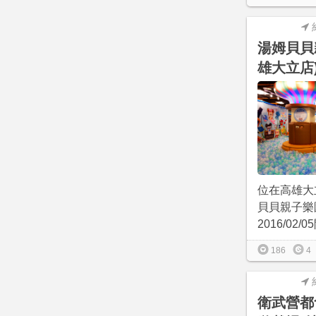
湯姆貝貝
雄大立店
位在高雄大
貝貝親子樂
2016/02/
186
4
衛武營都