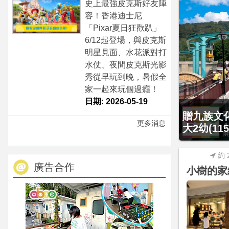
史上最強皮克斯好友陣
容！香港迪士尼
「Pixar夏日狂歡趴」
6/12起登場，與皮克斯
明星見面、水花派對打
水仗、夜間皮克斯光影
秀從早玩到晚，暑假全
家一起來玩個過癮！
日期: 2026-05-19
贈九族文化
更多消息
大2幼(1
約 
廣告合作
小樹的家