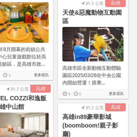
高雄
約 2 公里
天使&惡魔動物互動園
區
3年8月開幕的前鎮公共
中心兒童遊戲館位於高
鎮區，是高雄市政...
高雄市區全新動物互動體驗
園區2025/03/28在中央公園
更多資訊
3
內開始營運！搭乘...
高雄
約 2 公里
更多資訊
9
0
TEL COZZI和逸飯
雄中山館
高雄
約 2 公里
高雄in89豪華影城
(boomboom!親子影
廳)