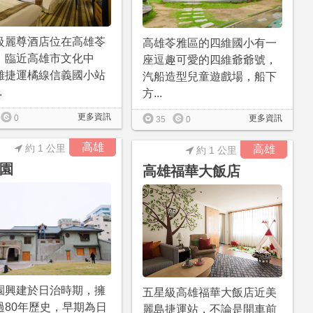
級麗尊酒店位在高雄苓
高雄苓雅區的四維國小有一
，臨近高雄市文化中
座逗趣可愛的四維爺爺號，
離捷運橘線信義國小站
汽船造型兒童遊戲場，船下
.
方...
更多資訊
0
更多資訊
35
0
高雄
約 1 公里
高雄
約 1 公里
園
高雄福華大飯店
園興建於日治時期，擁
五星級高雄福華大飯店近美
過80年歷史，早期為日
麗島捷運站，不論是開車前