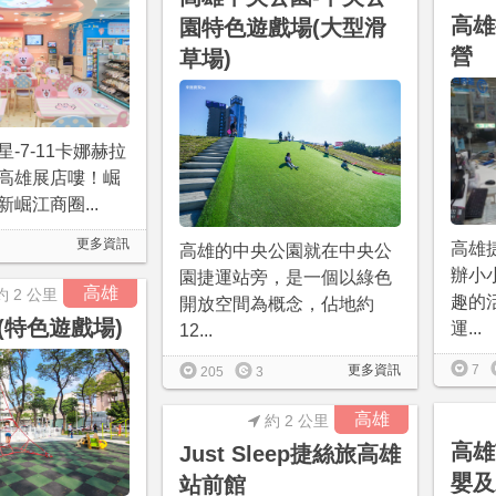
高雄
園特色遊戲場(大型滑
營
草場)
-7-11卡娜赫拉
高雄展店嘍！崛
崛江商圈...
更多資訊
高雄
高雄的中央公園就在中央公
辦小
園捷運站旁，是一個以綠色
高雄
約 2 公里
趣的
開放空間為概念，佔地約
(特色遊戲場)
運...
12...
7
更多資訊
205
3
高雄
約 2 公里
高雄
Just Sleep捷絲旅高雄
嬰及
站前館