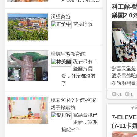
科工館-
樂園2.
渴望會館
需要序號
瑞穗生態教育館
現在只有一
熱雪天堂是
些圖片展
溫滑雪體驗館
覽，什麼都沒有
在尚順開幕，2
了
61
1
桃園客家文化館-客家
親子探索館
電話資訊已
7-ELE
更新，謝謝
(7-11
提醒~^^