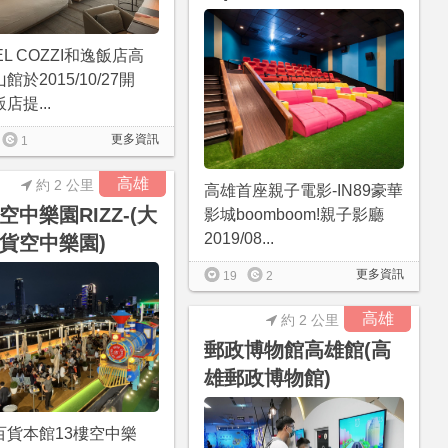
EL COZZI和逸飯店高
館於2015/10/27開
店提...
更多資訊
1
高雄
約 2 公里
高雄首座親子電影-IN89豪華
空中樂園RIZZ-(大
影城boomboom!親子影廳
2019/08...
貨空中樂園)
更多資訊
19
2
高雄
約 2 公里
郵政博物館高雄館(高
雄郵政博物館)
百貨本館13樓空中樂