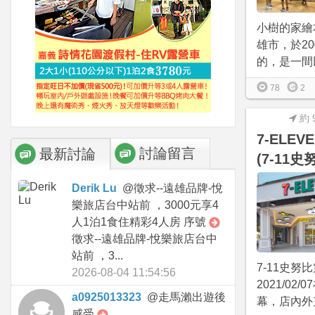
小樹的家繪
雄市，於200
的，是一間以
78
2
約 
7-ELE
討論留言
最新討論
(7-11
Derik Lu
@
徵求--遠雄品牌-悅
樂旅店台中站前 ，3000元享4
人1泊1食住精彩4人房 序號
徵求--遠雄品牌-悅樂旅店台中
站前 ，3...
7-11史努
2026-08-04 11:54:56
2021/02
a0925013323
@
走馬瀨出遊後
幕，店內外充
感受