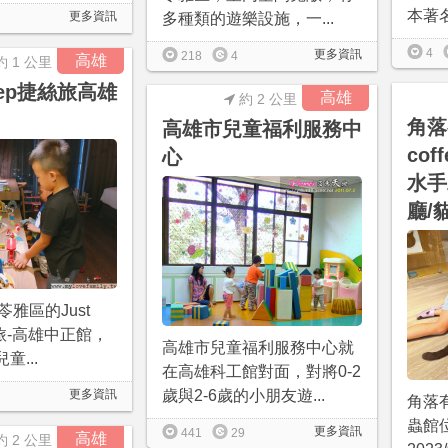
本著名
更多資訊
多種類的遊樂設施，一...
4
更多資訊
218
4
高雄
約 1 公里
leep捷絲旅高雄
高雄
約 2 公里
角落有
高雄市兒童福利服務中
co
心
水手
廳/
雅區的Just
絲旅-高雄中正館，
高雄市兒童福利服務中心就
童...
在高雄科工館對面，對將0-2
更多資訊
歲與2-6歲的小朋友遊...
角落有
蟲館
更多資訊
441
29
高雄
約 2 公里