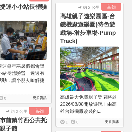
捷運小小站長體驗
高雄
約 2 公里
高雄親子遊樂園區-台
鐵機廠遊樂園(特色遊
戲場-滑步車場-Pump
Track)
捷運每年寒暑假都會舉
小站長體驗營，透過有
活動，讓小朋友瞭解捷
高雄最大免費親子樂園將於
更多資訊
0
2026/08/08開放遊玩！由高
高雄
雄台鐵機廠改裝的...
約 2 公里
市前鎮竹西公共托
更多資訊
1
0
親子館