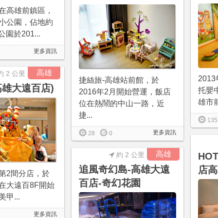
在高雄前鎮區，
小公園，佔地約
園於201...
更多資訊
高雄
約 2 公里
201
捷絲旅-高雄站前館，於
高雄大遠百店)
托嬰
2016年2月開始營運，飯店
雄市前
位在熱鬧的中山一路，近
捷...
135
更多資訊
28
0
高雄
約 2 公里
HO
追風奇幻島-高雄大遠
店高
第2間分店，於
百店-奇幻花園
/25在大遠百8F開始
甲...
更多資訊