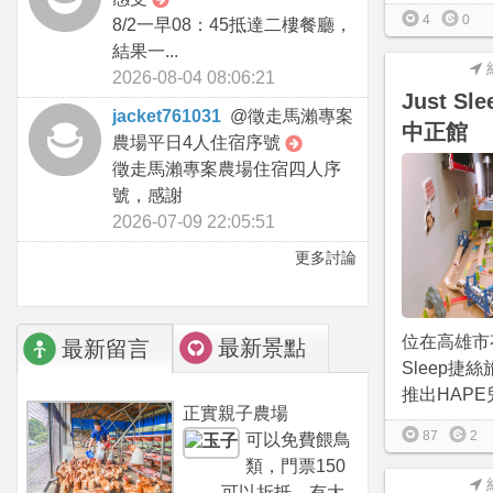
4
0
8/2一早08：45抵達二樓餐廳，
結果一...
2026-08-04 08:06:21
Just S
jacket761031
@
徵走馬瀨專案
中正館
農場平日4人住宿序號
徵走馬瀨專案農場住宿四人序
號，感謝
2026-07-09 22:05:51
更多討論
位在高雄市苓
最新景點
最新留言
Sleep捷
推出HAPE兒
正實親子農場
87
2
可以免費餵鳥
類，門票150
可以折抵，有大...