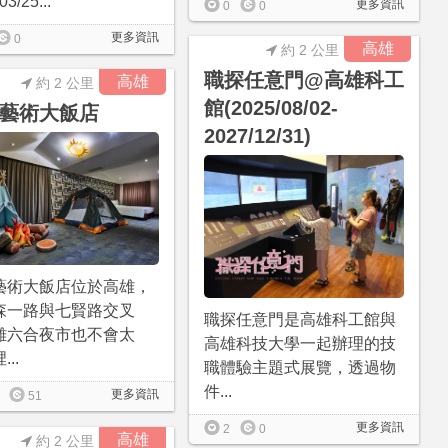
03/25...
更多資訊
0
0
更多資訊
0
高雄
約 2 公里
職探任意門@高雄科工
高雄
約 2 公里
館(2025/08/02-
藝術大飯店
2027/12/31)
藝術大飯店位於高雄，
森一路與七賢路交叉
職探任意門是高雄科工館與
離六合夜市也不會太
高雄科技大學一起辦理的技
..
職體驗主題式展覽，透過物
件...
更多資訊
51
更多資訊
2
0
高雄
約 2 公里