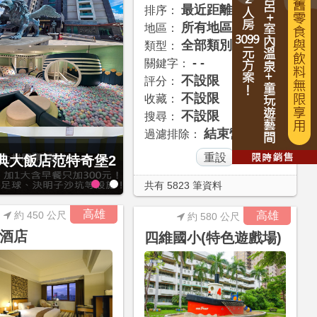
最近距離
排序：
所有地區
地區：
全部類別
類型：
- -
關鍵字：
不設限
評分：
不設限
收藏：
不設限
搜尋：
結束營業
過濾排除：
經典大飯店范特奇堡2
最後2天，要訂要快！捷絲旅-宜
4799元起享4人1泊1食住4人
共有 5823 筆資料
高雄
約 450 公尺
高雄
約 580 公尺
酒店
四維國小(特色遊戲場)