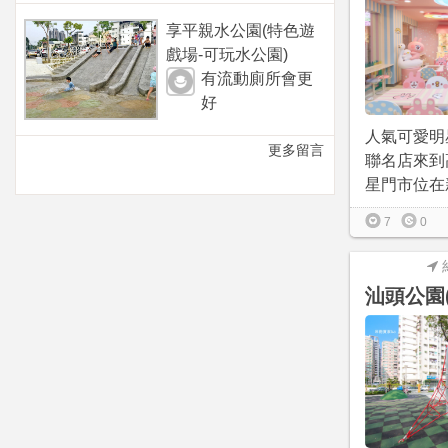
享平親水公園(特色遊
戲場-可玩水公園)
有流動廁所會更
好
人氣可愛明星
更多留言
聯名店來到
星門市位在新
7
0
汕頭公園