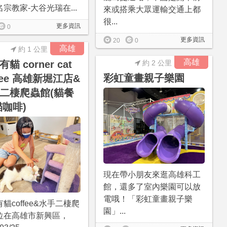
宗教家-大谷光瑞在...
來或搭乘大眾運輸交通上都
很...
更多資訊
0
更多資訊
20
0
高雄
約 1 公里
高雄
貓 corner cat
約 2 公里
彩虹童畫親子樂園
ffee 高雄新堀江店&
二棲爬蟲館(貓餐
貓咖啡)
現在帶小朋友來逛高雄科工
館，還多了室內樂園可以放
電哦！「彩虹童畫親子樂
貓coffee&水手二棲爬
園」...
位在高雄市新興區，