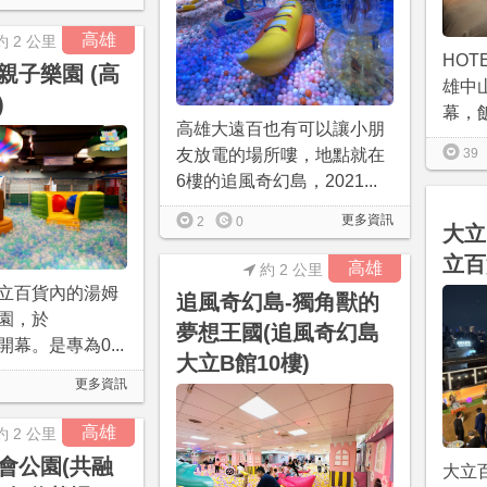
高雄
約 2 公里
HOT
親子樂園 (高
雄中山
)
幕，飯
高雄大遠百也有可以讓小朋
友放電的場所嘍，地點就在
39
6樓的追風奇幻島，2021...
更多資訊
2
0
大立
立百
高雄
約 2 公里
立百貨內的湯姆
追風奇幻島-獨角獸的
園，於
夢想王國(追風奇幻島
05開幕。是專為0...
大立B館10樓)
更多資訊
高雄
約 2 公里
會公園(共融
大立