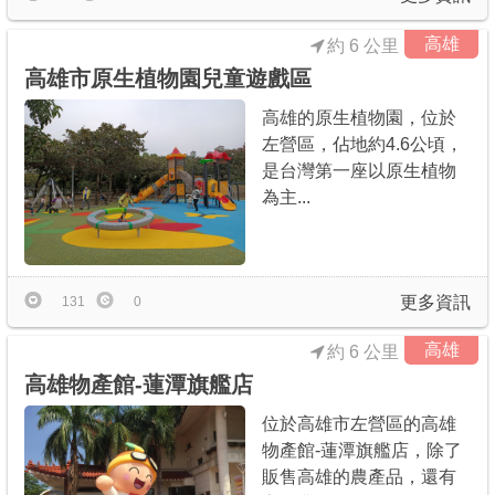
高雄
約 6 公里
高雄市原生植物園兒童遊戲區
高雄的原生植物園，位於
左營區，佔地約4.6公頃，
是台灣第一座以原生植物
為主...
更多資訊
131
0
高雄
約 6 公里
高雄物產館-蓮潭旗艦店
位於高雄市左營區的高雄
物產館-蓮潭旗艦店，除了
販售高雄的農產品，還有