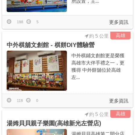
所設置，主...
更多資訊
198
5
高雄
約 5 公里
中外棋舖文創館 - 棋餅DIY體驗營
中外棋鋪文創館更是榮獲
高雄市大伴手禮之一，更
獲得 中外餅舖位於高雄
左...
更多資訊
118
0
高雄
約 5 公里
湯姆貝貝親子樂園(高雄新光左營店)
湯姆貝貝高雄第二間分店