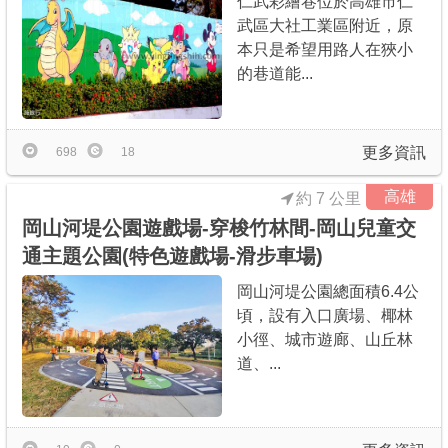
仁武彩繪巷位於高雄市仁
武區大社工業區附近，原
本只是希望用路人在狹小
的巷道能...
更多資訊
698
18
高雄
約 7 公里
岡山河堤公園遊戲場-穿梭竹林間-岡山兒童交
通主題公園(特色遊戲場-滑步車場)
岡山河堤公園總面積6.4公
頃，設有入口廣場、椰林
小徑、城市遊廊、山丘林
道、...