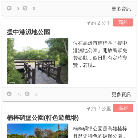
更多資訊
3
0
高雄
約 2 公里
援中港濕地公園
位在高雄市楠梓區「援中
港濕地公園」開放民眾免
費參觀，假日則有定時導
覽，若現...
更多資訊
75
3
高雄
約 2 公里
楠梓碉堡公園(特色遊戲場)
楠梓碉堡公園是高雄楠梓
具歷史特色的碉堡公園，