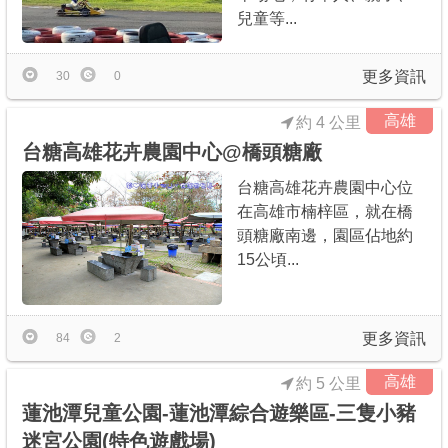
兒童等...
更多資訊
30
0
高雄
約 4 公里
台糖高雄花卉農園中心@橋頭糖廠
台糖高雄花卉農園中心位
在高雄市楠梓區，就在橋
頭糖廠南邊，園區佔地約
15公頃...
更多資訊
84
2
高雄
約 5 公里
蓮池潭兒童公園-蓮池潭綜合遊樂區-三隻小豬
迷宮公園(特色遊戲場)