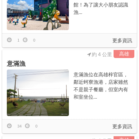
館！為了讓大小朋友認識
漁...
更多資訊
1
0
高雄
約 4 公里
意滿漁
意滿漁位在高雄梓官區，
鄰近蚵寮漁港，店家雖然
不是親子餐廳，但室內有
和室坐位...
更多資訊
34
0