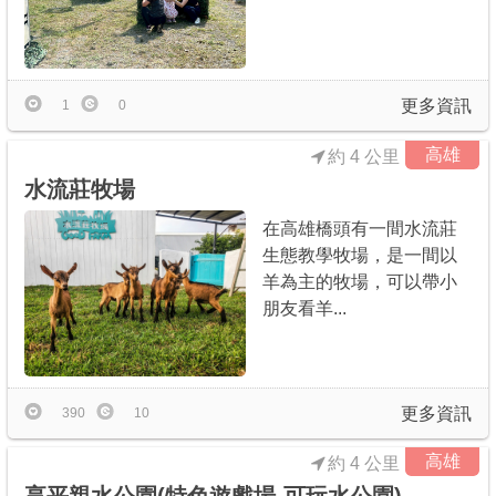
更多資訊
1
0
高雄
約 4 公里
水流莊牧場
在高雄橋頭有一間水流莊
生態教學牧場，是一間以
羊為主的牧場，可以帶小
朋友看羊...
更多資訊
390
10
高雄
約 4 公里