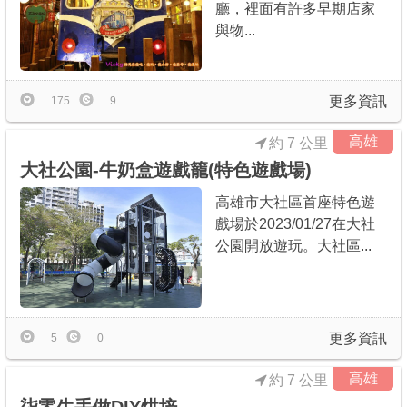
廳，裡面有許多早期店家
與物...
更多資訊
175
9
高雄
約 7 公里
大社公園-牛奶盒遊戲籠(特色遊戲場)
高雄市大社區首座特色遊
戲場於2023/01/27在大社
公園開放遊玩。大社區...
更多資訊
5
0
高雄
約 7 公里