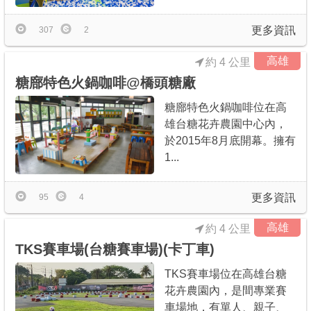
更多資訊
307
2
高雄
約 4 公里
糖廍特色火鍋咖啡@橋頭糖廠
糖廍特色火鍋咖啡位在高
雄台糖花卉農園中心內，
於2015年8月底開幕。擁有
1...
更多資訊
95
4
高雄
約 4 公里
TKS賽車場(台糖賽車場)(卡丁車)
TKS賽車場位在高雄台糖
花卉農園內，是間專業賽
車場地，有單人、親子、