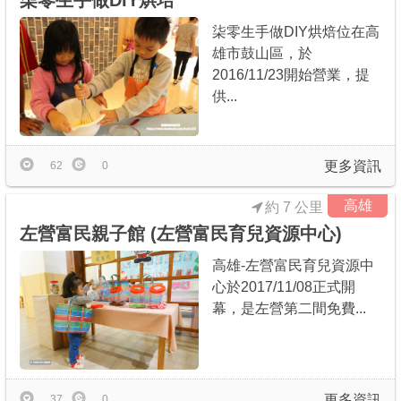
柒零生手做DIY烘培
柒零生手做DIY烘焙位在高
雄市鼓山區，於
2016/11/23開始營業，提
供...
更多資訊
62
0
高雄
約 7 公里
左營富民親子館 (左營富民育兒資源中心)
高雄-左營富民育兒資源中
心於2017/11/08正式開
幕，是左營第二間免費...
更多資訊
37
0