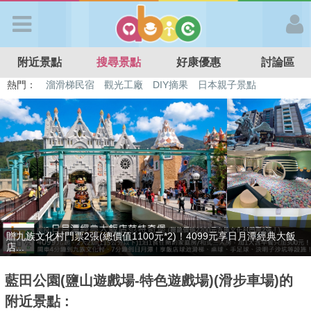
歡迎加入
附近景點
搜尋景點
好康優惠
討論區
APP登入
熱門：
溜滑梯民宿
觀光工廠
DIY摘果
日本親子景點
特色遊戲場
親子住房優惠
台北親子餐廳
溫泉泡湯SPA
首 頁
搜尋景點
好康優惠
只賣4天，要訂要快！捷絲旅-宜蘭礁溪館3099元起享2大1幼1泊1食住
最新消息
雙人...
藍田公園(鹽山遊戲場-特色遊戲場)(滑步車場)的
最新留言
附近景點 :