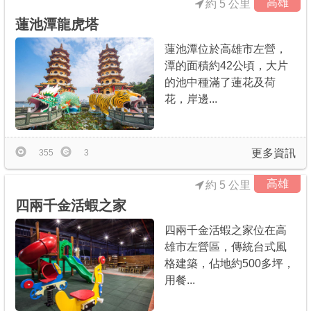
高雄
約 5 公里
蓮池潭龍虎塔
蓮池潭位於高雄市左營，
潭的面積約42公頃，大片
的池中種滿了蓮花及荷
花，岸邊...
更多資訊
355
3
高雄
約 5 公里
四兩千金活蝦之家
四兩千金活蝦之家位在高
雄市左營區，傳統台式風
格建築，佔地約500多坪，
用餐...