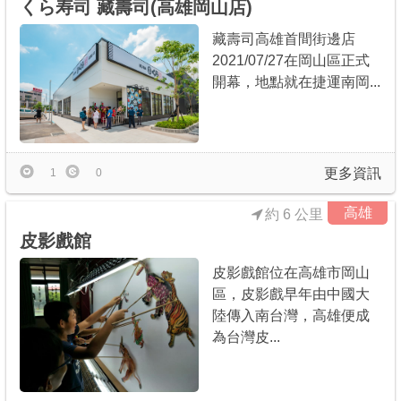
くら寿司 藏壽司(高雄岡山店)
藏壽司高雄首間街邊店
2021/07/27在岡山區正式
開幕，地點就在捷運南岡...
更多資訊
1
0
高雄
約 6 公里
皮影戲館
皮影戲館位在高雄市岡山
區，皮影戲早年由中國大
陸傳入南台灣，高雄便成
為台灣皮...