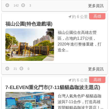
更多資訊
142
3
高雄
約 6 公里
福山公園(特色遊戲場)
福山公園位在高雄左營
區，占地約1.27公頃，
2020年進行整修重建，打
造全...
更多資訊
21
0
高雄
約 6 公里
7-ELEVEN重化門市(7-11貓貓蟲咖波主題店)
台灣人氣角色IP-貓貓蟲咖
波與7-11合作，打造高雄
首間貓貓蟲咖波主題店！...