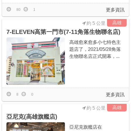
更多資訊
80
1
高雄
約 5 公里
7-ELEVEN高第一門市(7-11角落生物聯名店)
高雄愈來愈多小七特色主
題店了，2021/05/28角落
生物聯名店正式開幕，...
更多資訊
8
0
高雄
約 5 公里
亞尼克(高雄旗艦店)
亞尼克旗艦店在