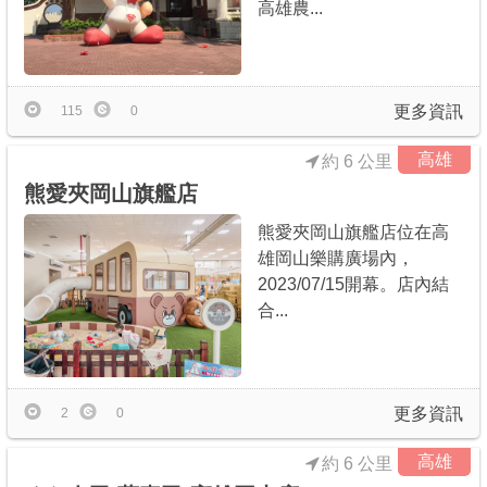
高雄農...
更多資訊
115
0
高雄
約 6 公里
熊愛夾岡山旗艦店
熊愛夾岡山旗艦店位在高
雄岡山樂購廣場內，
2023/07/15開幕。店內結
合...
更多資訊
2
0
高雄
約 6 公里