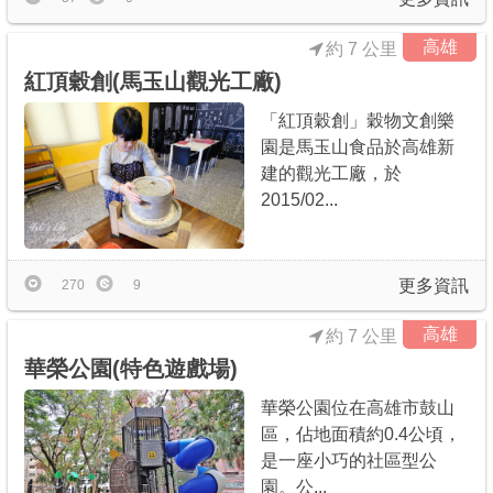
高雄
約 7 公里
紅頂穀創(馬玉山觀光工廠)
「紅頂穀創」穀物文創樂
園是馬玉山食品於高雄新
建的觀光工廠，於
2015/02...
更多資訊
270
9
高雄
約 7 公里
華榮公園(特色遊戲場)
華榮公園位在高雄市鼓山
區，佔地面積約0.4公頃，
是一座小巧的社區型公
園。公...