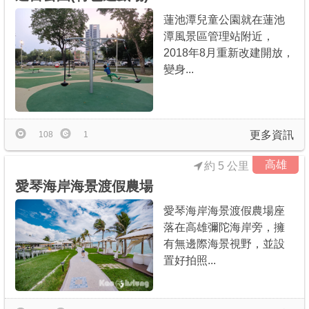
蓮池潭兒童公園就在蓮池
潭風景區管理站附近，
2018年8月重新改建開放，
變身...
更多資訊
108
1
高雄
約 5 公里
愛琴海岸海景渡假農場
愛琴海岸海景渡假農場座
落在高雄彌陀海岸旁，擁
有無邊際海景視野，並設
置好拍照...