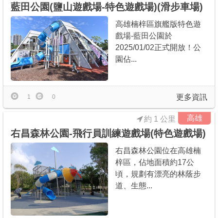
藍田公園(鹽山遊戲場-特色遊戲場)(滑步車場)
高雄楠梓區旗艦版特色遊
戲場-藍田公園於
2025/01/02正式開放！公
園佔...
更多資訊
1
0
高雄
約 1 公里
右昌森林公園-飛行員訓練遊戲場(特色遊戲場)
右昌森林公園位在高雄楠
梓區，佔地面積約17公
頃，規劃有漂亮的林蔭步
道、生態...