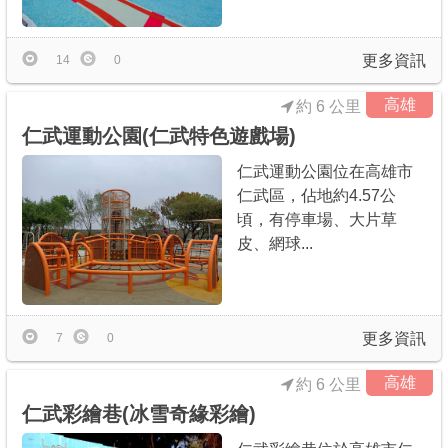
更多資訊
14
0
高雄
約 6 公里
仁武運動公園(仁武特色遊戲場)
仁武運動公園位在高雄市
仁武區，佔地約4.57公
頃，有停車場、大片草
皮、網球...
更多資訊
7
0
高雄
約 6 公里
仁武彩繪巷(冰雪奇緣彩繪)