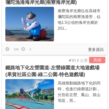
彌陀漁港海岸光廊(南寮海岸光廊)
南寮海岸光廊位在高雄市
彌陀區的南寮漁港旁，佔
地1.5公頃的海岸光廊於
201...
更多資訊
168
4
高雄
約 6 公里
鐵路地下化左營園道-左營綠園道大地遊戲場
(果貿社區公園-綠二公園-特色遊戲場)
高雄推動鐵路地下化的同
時，也進行綠廊道計劃，
分別在左營、鳳山、鼓山
等區，而...