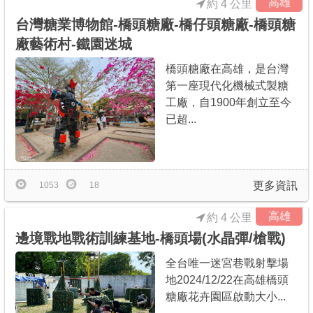
高雄
約 4 公里
台灣糖業博物館-橋頭糖廠-橋仔頭糖廠-橋頭糖
廠藝術村-鐵園迷城
橋頭糖廠在高雄，是台灣
第一座現代化機械式製糖
工廠，自1900年創立至今
已超...
更多資訊
1053
18
高雄
約 4 公里
邊境戰地戰術訓練基地-橋頭場(水晶彈/槍戰)
全台唯一迷宮巷戰射擊場
地2024/12/22在高雄橋頭
糖廠花卉園區啟動大小...