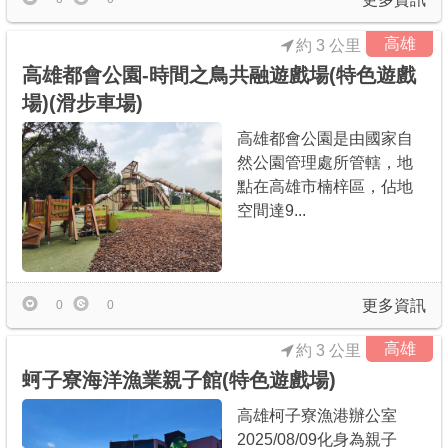
高雄
約 3 公里
高雄都會公園-時間之鳥共融遊戲場(特色遊戲
場)(滑步車場)
高雄都會公園是由國家自
然公園管理處所管轄，地
點在高雄市楠梓區，佔地
空間達9...
更多資訊
0
0
高雄
約 3 公里
蚵子寮海洋漁業親子館(特色遊戲場)
高雄柯子寮漁港辦公室
2025/08/09化身為親子