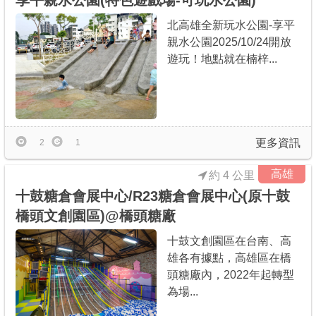
享平親水公園(特色遊戲場-可玩水公園)
北高雄全新玩水公園-享平
親水公園2025/10/24開放
遊玩！地點就在楠梓...
更多資訊
2
1
高雄
約 4 公里
十鼓糖倉會展中心/R23糖倉會展中心(原十鼓
橋頭文創園區)@橋頭糖廠
十鼓文創園區在台南、高
雄各有據點，高雄區在橋
頭糖廠內，2022年起轉型
為場...