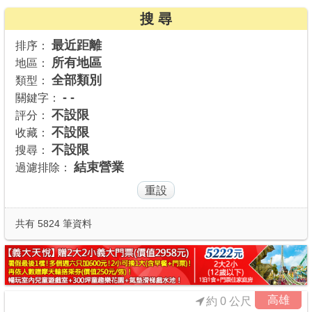
搜 尋
商家合作
最近距離
排序：
所有地區
地區：
推薦景點
全部類別
類型：
- -
關鍵字：
討論區
不設限
評分：
不設限
收藏：
不設限
搜尋：
聯絡我們
結束營業
過濾排除：
APP下載
共有 5824 筆資料
高雄
約 0 公尺