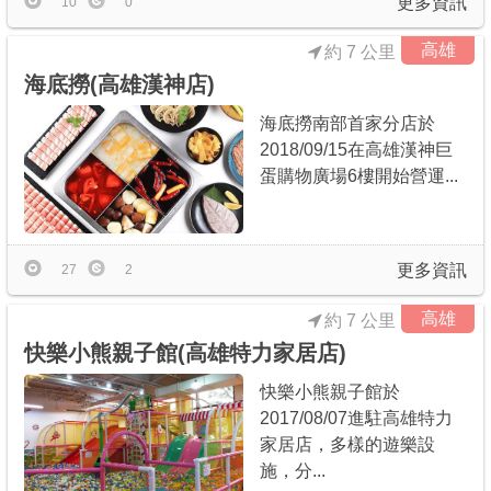
更多資訊
10
0
高雄
約 7 公里
海底撈(高雄漢神店)
海底撈南部首家分店於
2018/09/15在高雄漢神巨
蛋購物廣場6樓開始營運...
更多資訊
27
2
高雄
約 7 公里
快樂小熊親子館(高雄特力家居店)
快樂小熊親子館於
2017/08/07進駐高雄特力
家居店，多樣的遊樂設
施，分...