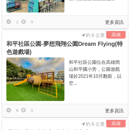
更多資訊
1
0
高雄
約 6 公里
和平社區公園-夢想飛翔公園Dream Flying(特
色遊戲場)
和平社區公園位在高雄岡
山和平國小旁，公園遊戲
場於2021年10月翻新，以
空...
更多資訊
8
0
高雄
約 6 公里