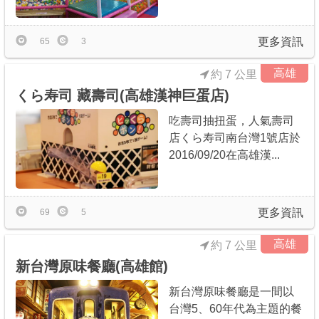
更多資訊
65
3
高雄
約 7 公里
くら寿司 藏壽司(高雄漢神巨蛋店)
吃壽司抽扭蛋，人氣壽司
店くら寿司南台灣1號店於
2016/09/20在高雄漢...
更多資訊
69
5
高雄
約 7 公里
新台灣原味餐廳(高雄館)
新台灣原味餐廳是一間以
台灣5、60年代為主題的餐