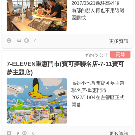
2017/03/21進駐高雄嘍，
南部的朋友再也不用透過
團購或...
更多資訊
64
0
高雄
約 5 公里
7-ELEVEN重惠門市(寶可夢聯名店-7-11寶可
夢主題店)
高雄小七首間寶可夢主題
聯名店-重惠門市
2022/11/04在左營區正式
開幕...
更多資訊
9
0