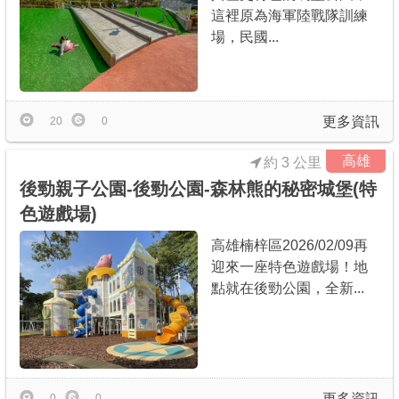
這裡原為海軍陸戰隊訓練
場，民國...
更多資訊
20
0
高雄
約 3 公里
後勁親子公園-後勁公園-森林熊的秘密城堡(特
色遊戲場)
高雄楠梓區2026/02/09再
迎來一座特色遊戲場！地
點就在後勁公園，全新...
更多資訊
0
0