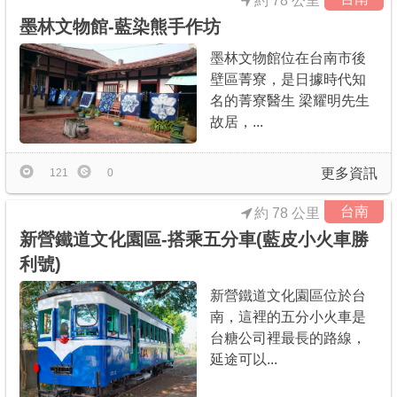
約 78 公里
墨林文物館-藍染熊手作坊
墨林文物館位在台南市後
壁區菁寮，是日據時代知
名的菁寮醫生 梁耀明先生
故居，...
更多資訊
121
0
台南
約 78 公里
新營鐵道文化園區-搭乘五分車(藍皮小火車勝
利號)
新營鐵道文化園區位於台
南，這裡的五分小火車是
台糖公司裡最長的路線，
延途可以...