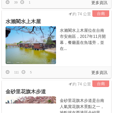
更多資訊
39
1
台南
約 74 公里
水瀨閣水上木屋
水瀨閣水上木屋位在台南
市安南區，2017年11月開
幕，餐廳蓋在魚塭旁，並
在...
更多資訊
111
5
台南
約 74 公里
金砂里花旗木步道
金砂里花旗木步道是台南
人氣賞花旗木景點之一，
地點就在西港區金砂里，