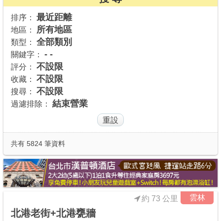
商家合作
最近距離
排序：
所有地區
地區：
全部類別
類型：
推薦景點
- -
關鍵字：
不設限
評分：
不設限
收藏：
討論區
不設限
搜尋：
結束營業
過濾排除：
聯絡我們
APP下載
共有 5824 筆資料
雲林
約 73 公里
北港老街+北港甕牆