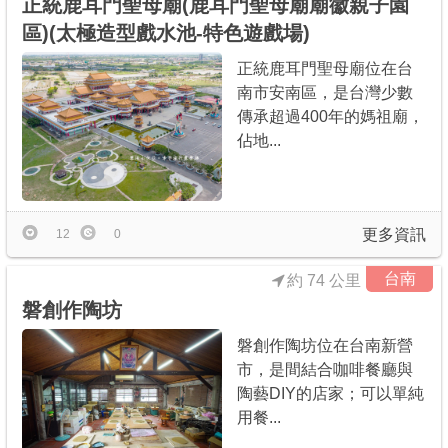
正統鹿耳門聖母廟(鹿耳門聖母廟廟徽親子園
區)(太極造型戲水池-特色遊戲場)
正統鹿耳門聖母廟位在台
南市安南區，是台灣少數
傳承超過400年的媽祖廟，
佔地...
更多資訊
12
0
台南
約 74 公里
磐創作陶坊
磐創作陶坊位在台南新營
市，是間結合咖啡餐廳與
陶藝DIY的店家；可以單純
用餐...