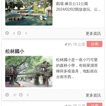
戲場-麻豆公11公園
2024/02/02開放遊玩。公...
更多資訊
6
0
台南
約 78 公里
松林國小
松林國小是一座小巧可愛
的森林小學，有樹屋溜滑
梯與多樣遊具，地點就在
台南市西...
更多資訊
37
0
台南