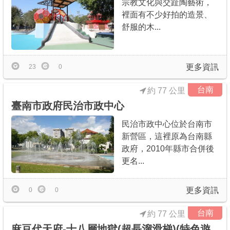
宗教文化與交趾陶藝術，
裡面有不少好拍的造景、
舒服的木...
更多資訊
23
0
台南
約 77 公里
臺南市政府民治市政中心
民治市政中心位於台南市
新營區，這裡原為台南縣
政府，2010年縣市合併後
更名...
更多資訊
0
0
台南
約 77 公里
麻豆代天府-十八層地獄(超長溜滑梯)(特色遊