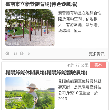
臺南市立新營體育場(特色遊戲場)
新營體育場是在地綜合性
開放運動空間，佔地很
大，有游泳池、溜冰場、
網球場、籃...
更多資訊
12
0
雲林
約 77 公里
晁陽綠能休閒農場(晁陽綠能體驗農場)
晁陽綠能園區位於雲林縣
麥寮鄉，是晁陽農產科技
公司斥資10億重金、於
2013...