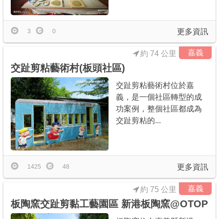
更多資訊
3
0
嘉義
約 74 公里
交趾剪粘藝術村(板頭社區)
交趾剪粘藝術村位於嘉
義，是一個社區轉型的成
功案例，整個社區都成為
交趾剪粘的...
更多資訊
1425
48
嘉義
約 75 公里
板陶窯交趾剪黏工藝園區 新港板陶窯@OTOP