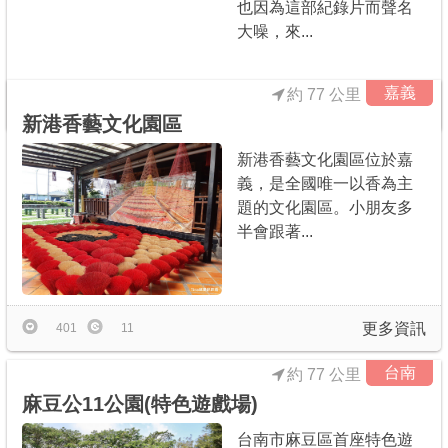
也因為這部紀錄片而聲名
大噪，來...
嘉義
約 77 公里
更多資訊
136
1
新港香藝文化園區
新港香藝文化園區位於嘉
義，是全國唯一以香為主
題的文化園區。小朋友多
半會跟著...
更多資訊
401
11
台南
約 77 公里
麻豆公11公園(特色遊戲場)
台南市麻豆區首座特色遊