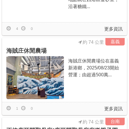
沿著糖鐵...
更多資訊
4
0
嘉義
約 74 公里
海賊庄休閒農場
海賊庄休閒農場位在嘉義
新港鄉，2025/08/23開始
營運；由超過500萬...
更多資訊
1
0
台南
約 74 公里