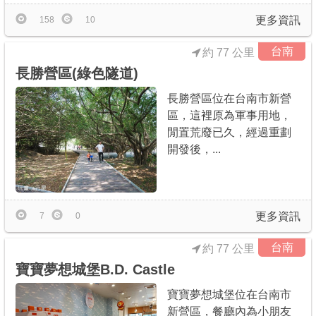
更多資訊
158
10
台南
約 77 公里
長勝營區(綠色隧道)
長勝營區位在台南市新營
區，這裡原為軍事用地，
閒置荒廢已久，經過重劃
開發後，...
更多資訊
7
0
台南
約 77 公里
寶寶夢想城堡B.D. Castle
寶寶夢想城堡位在台南市
新營區，餐廳內為小朋友