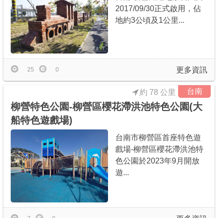
2017/09/30正式啟用，佔
地約3公頃及1公里...
更多資訊
25
0
台南
約 78 公里
柳營特色公園-柳營區櫻花滯洪池特色公園(大
船特色遊戲場)
台南市柳營區首座特色遊
戲場-柳營區櫻花滯洪池特
色公園於2023年9月開放
遊...