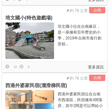
台南
約 76 公里
培文國小(特色遊戲場)
培文國小位在台南麻豆，
是一座擁有百年歷史的小
學，2019年台南市進行創
意校...
更多資訊
16
0
台南
約 76 公里
西港外婆家民宿(溜滑梯民宿)
西港外婆家民宿位在台南
市西港區，民宿擁有4間客
房，其中2間是可以帶給小