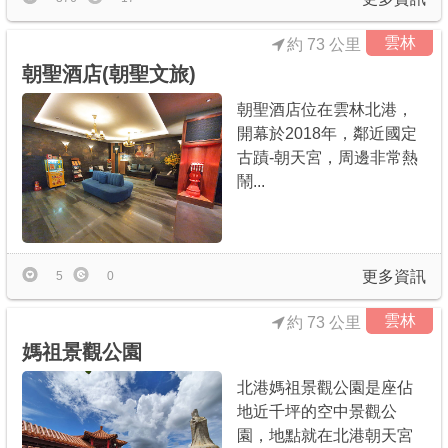
雲林
約 73 公里
朝聖酒店(朝聖文旅)
朝聖酒店位在雲林北港，
開幕於2018年，鄰近國定
古蹟-朝天宮，周邊非常熱
鬧...
更多資訊
5
0
雲林
約 73 公里
媽祖景觀公園
北港媽祖景觀公園是座佔
地近千坪的空中景觀公
園，地點就在北港朝天宮