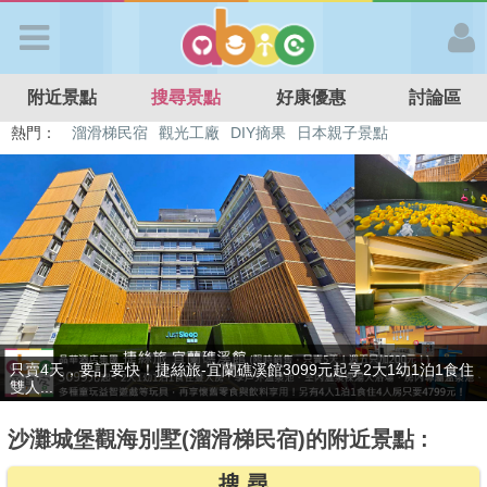
歡迎加入
附近景點
搜尋景點
好康優惠
討論區
APP登入
熱門：
溜滑梯民宿
觀光工廠
DIY摘果
日本親子景點
特色遊戲場
親子住房優惠
台北親子餐廳
溫泉泡湯SPA
首 頁
搜尋景點
好康優惠
贈九族文化村門票2張(總價值1100元*2)！4099元享日月潭經典大飯
只賣4天，要訂要快！捷絲旅-宜蘭礁溪館3099元起享2大1幼1泊1食住
最新消息
店...
雙人...
沙灘城堡觀海別墅(溜滑梯民宿)的附近景點 :
最新留言
搜 尋