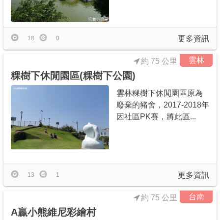
更多資訊
18
0
雲林
約 75 公里
粿樹下休閒園區(粿樹下公園)
雲林粿樹下休閒園區原為
廢棄的豬舍，2017-2018年
因社區PK賽，將此區...
更多資訊
13
1
台南
約 75 公里
A贏小熊維尼彩繪村