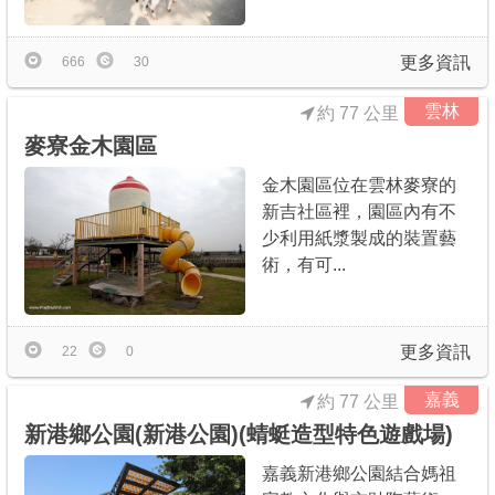
更多資訊
666
30
雲林
約 77 公里
麥寮金木園區
金木園區位在雲林麥寮的
新吉社區裡，園區內有不
少利用紙漿製成的裝置藝
術，有可...
更多資訊
22
0
嘉義
約 77 公里
新港鄉公園(新港公園)(蜻蜓造型特色遊戲場)
嘉義新港鄉公園結合媽祖