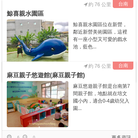
台南
約 76 公里
鯨喜親水園區
鯨喜親水園區位在新營，
鄰近新營美術園區，這裡
有一座小型又可愛的戲水
池，藍色...
台南
約 76 公里
麻豆親子悠遊館(麻豆親子館)
更多資訊
30
0
麻豆悠遊親子館是台南第7
間親子館，地點就在培文
國小內，適合0-4歲幼兒入
園...
更多資訊
6
0