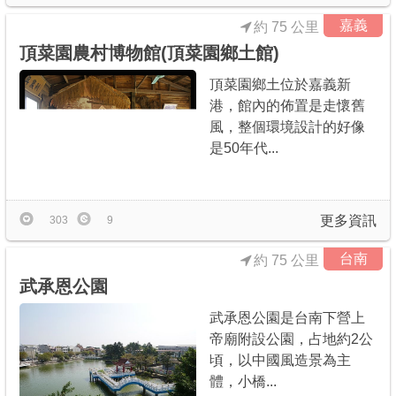
嘉義
約 75 公里
頂菜園農村博物館(頂菜園鄉土館)
頂菜園鄉土位於嘉義新
港，館內的佈置是走懷舊
風，整個環境設計的好像
是50年代...
更多資訊
303
9
台南
約 75 公里
武承恩公園
武承恩公園是台南下營上
帝廟附設公園，占地約2公
頃，以中國風造景為主
體，小橋...