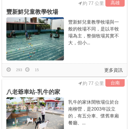
高雄
約 77 公里
豐新鮮兒童教學牧場
豐新鮮兒童教學牧場與一
般的牧場不同，是以羊牧
場為主，整個牧場其實不
大，但小...
更多資訊
293
15
台南
約 77 公里
八老爺車站-乳牛的家
乳牛的家休閒牧場位於台
南柳營，是2003年設立
的，有五分車、懷舊車廂
餐廳、...