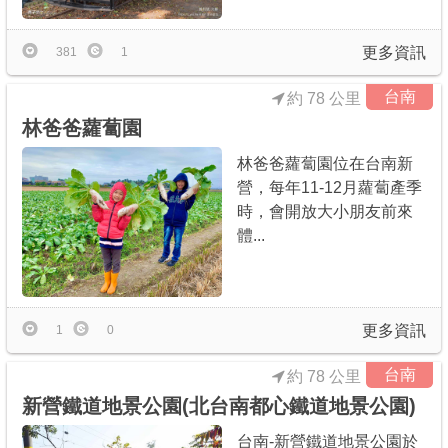
更多資訊
381
1
台南
約 78 公里
林爸爸蘿蔔園
林爸爸蘿蔔園位在台南新
營，每年11-12月蘿蔔產季
時，會開放大小朋友前來
體...
更多資訊
1
0
台南
約 78 公里
新營鐵道地景公園(北台南都心鐵道地景公園)
台南-新營鐵道地景公園於