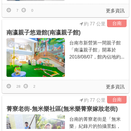
更多資訊
7
0
台南
約 77 公里
南瀛親子悠遊館(南瀛親子館)
台南市新營第一間親子館
「南瀛親子館」開幕於
2018/08/07，館內佔地約...
更多資訊
28
2
台南
約 77 公里
菁寮老街-無米樂社區(無米樂菁寮嫁妝老街)
台南的菁寮老街是「無米
樂」紀錄片的拍攝景點，