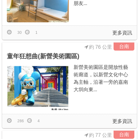
朋友...
更多資訊
30
1
台南
約 76 公里
童年狂想曲(新營美術園區)
新營美術園區是開放性藝
術廊道，以新營文化中心
為主軸，沿著一旁的嘉南
大圳向東...
更多資訊
286
4
台南
約 77 公里