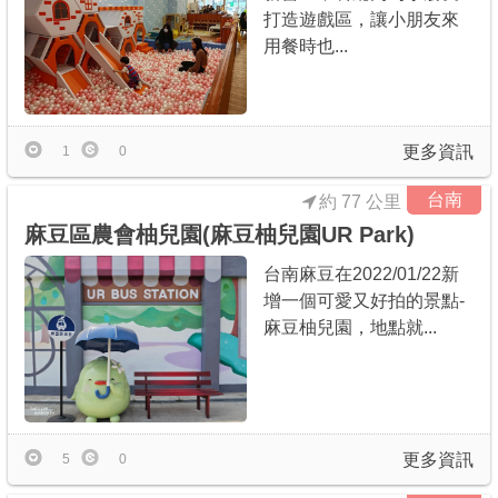
打造遊戲區，讓小朋友來
用餐時也...
更多資訊
1
0
台南
約 77 公里
麻豆區農會柚兒園(麻豆柚兒園UR Park)
台南麻豆在2022/01/22新
增一個可愛又好拍的景點-
麻豆柚兒園，地點就...
更多資訊
5
0