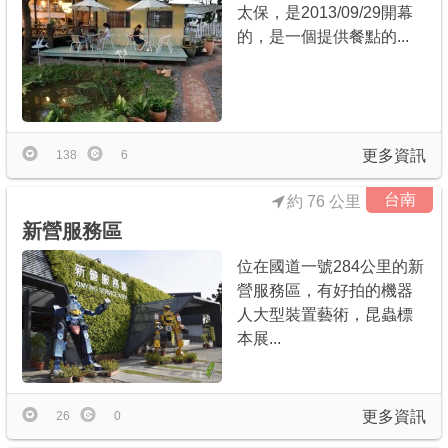
太保，是2013/09/29開幕
的，是一個提供餐點的...
更多資訊
138
6
台南
約 76 公里
新營服務區
位在國道一號284公里的新
營服務區，有好拍的機器
人大型裝置藝術，昆蟲標
本展...
更多資訊
26
0