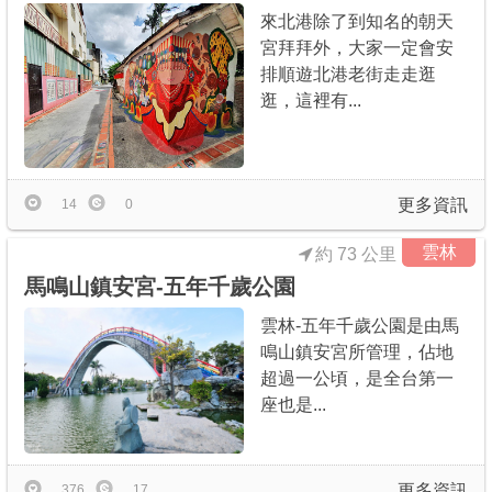
來北港除了到知名的朝天
宮拜拜外，大家一定會安
排順遊北港老街走走逛
逛，這裡有...
更多資訊
14
0
雲林
約 73 公里
馬鳴山鎮安宮-五年千歲公園
雲林-五年千歲公園是由馬
鳴山鎮安宮所管理，佔地
超過一公頃，是全台第一
座也是...
更多資訊
376
17