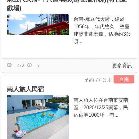
戲場)
台南-麻豆代天府，建於
1956年，年代悠久，整座
建築非常宏偉，佔地約3公
頃...
更多資訊
470
3
台南
約 77 公里
南人旅人民宿
南人旅人位在台南市安南
區，2020/12/25開幕，民
宿佔地1000坪，有...