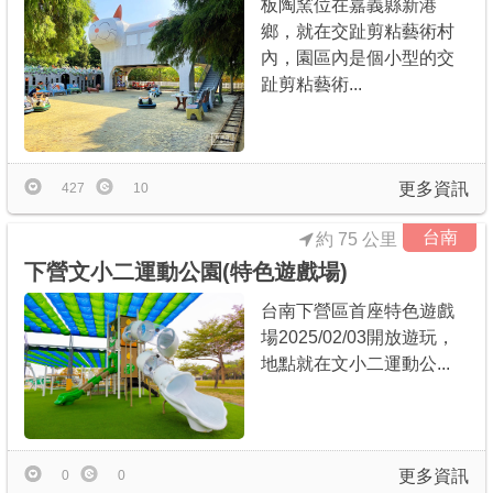
板陶窯位在嘉義縣新港
鄉，就在交趾剪粘藝術村
內，園區內是個小型的交
趾剪粘藝術...
更多資訊
427
10
台南
約 75 公里
下營文小二運動公園(特色遊戲場)
台南下營區首座特色遊戲
場2025/02/03開放遊玩，
地點就在文小二運動公...
更多資訊
0
0