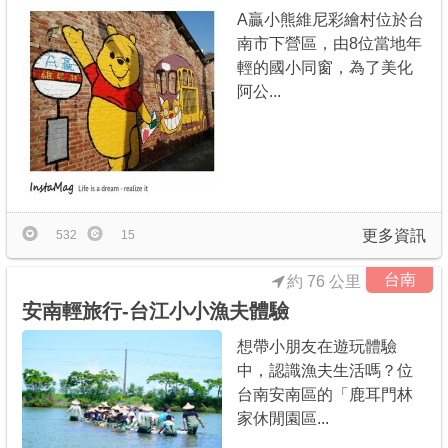
A贏小熊維尼彩繪村位於台
南市下營區，由8位當地年
輕的國小同窗，為了美化
阿公...
更多資訊
532
15
台南
約 76 公里
安南輕旅行-台江小小漁夫體驗
想帶小朋友在遊玩體驗
中，認識漁夫生活嗎？位
台南安南區的「鹿耳門林
家休閒園區...