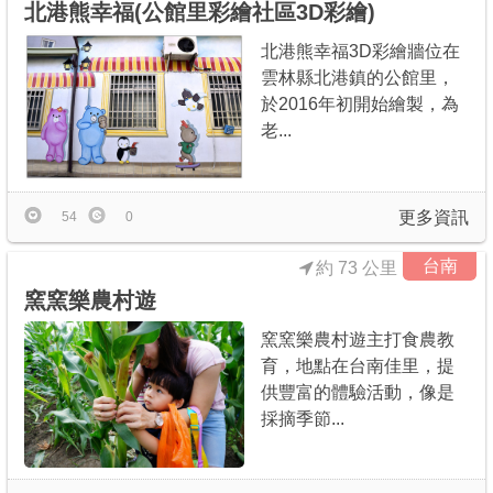
北港熊幸福(公館里彩繪社區3D彩繪)
北港熊幸福3D彩繪牆位在
雲林縣北港鎮的公館里，
於2016年初開始繪製，為
老...
更多資訊
54
0
台南
約 73 公里
窯窯樂農村遊
窯窯樂農村遊主打食農教
育，地點在台南佳里，提
供豐富的體驗活動，像是
採摘季節...