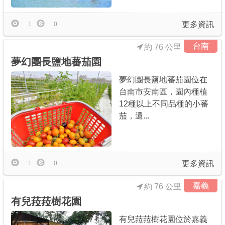
更多資訊
1
0
台南
約 76 公里
夢幻團長鹽地蕃茄園
夢幻團長鹽地蕃茄園位在
台南市安南區，園內種植
12種以上不同品種的小蕃
茄，還...
更多資訊
1
0
嘉義
約 76 公里
有兒菈菈樹花園
有兒菈菈樹花園位於嘉義