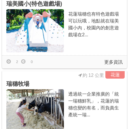
瑞美國小(特色遊戲場)
花蓮瑞穗也有特色遊戲場
可以玩哦，地點就在瑞美
國小內，校園內的創意遊
戲場在2...
更多資訊
2
0
花蓮
約 12 公里
瑞穗牧場
透過統一企業推廣的「統
一瑞穗鮮乳」，花蓮的瑞
穗也變的有名，而負責生
產統一瑞...