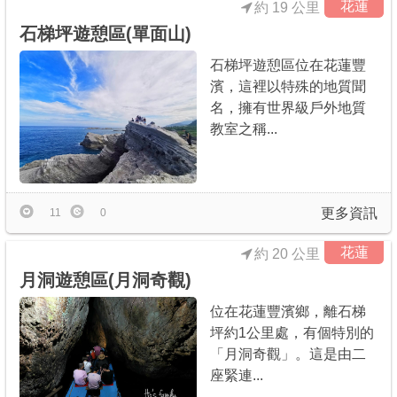
花蓮
約 19 公里
石梯坪遊憩區(單面山)
石梯坪遊憩區位在花蓮豐
濱，這裡以特殊的地質聞
名，擁有世界級戶外地質
教室之稱...
更多資訊
11
0
花蓮
約 20 公里
月洞遊憩區(月洞奇觀)
位在花蓮豐濱鄉，離石梯
坪約1公里處，有個特別的
「月洞奇觀」。這是由二
座緊連...