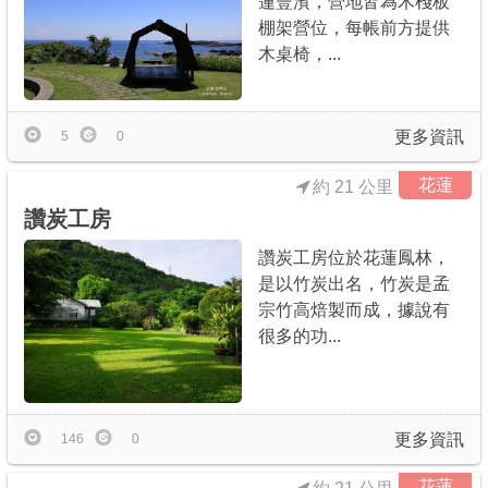
蓮豐濱，營地皆為木棧板
棚架營位，每帳前方提供
木桌椅，...
更多資訊
5
0
花蓮
約 21 公里
讚炭工房
讚炭工房位於花蓮鳳林，
是以竹炭出名，竹炭是孟
宗竹高焙製而成，據說有
很多的功...
更多資訊
146
0
花蓮