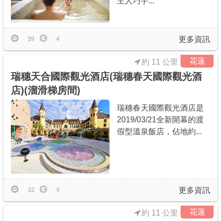
主人巧手...
更多資訊
39
4
花蓮
約 11 公里
瑞穗天合國際觀光酒店(瑞穗春天國際觀光酒
店)(溜滑梯房間)
瑞穗春天國際觀光酒店是
2019/03/21全新開幕的渡
假型溫泉飯店，佔地約...
更多資訊
32
4
花蓮
約 11 公里