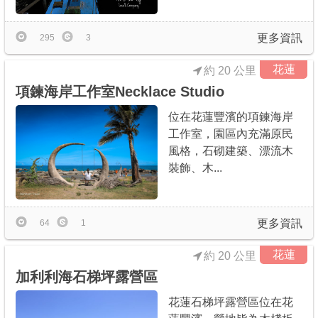
更多資訊
295
3
花蓮
約 20 公里
項鍊海岸工作室Necklace Studio
位在花蓮豐濱的項鍊海岸
工作室，園區內充滿原民
風格，石砌建築、漂流木
裝飾、木...
更多資訊
64
1
花蓮
約 20 公里
加利利海石梯坪露營區
花蓮石梯坪露營區位在花