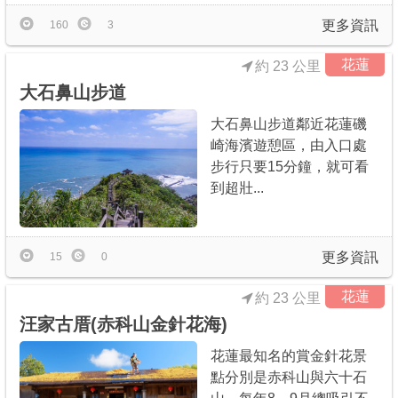
更多資訊
160
3
花蓮
約 23 公里
大石鼻山步道
大石鼻山步道鄰近花蓮磯
崎海濱遊憩區，由入口處
步行只要15分鐘，就可看
到超壯...
更多資訊
15
0
花蓮
約 23 公里
汪家古厝(赤科山金針花海)
花蓮最知名的賞金針花景
點分別是赤科山與六十石