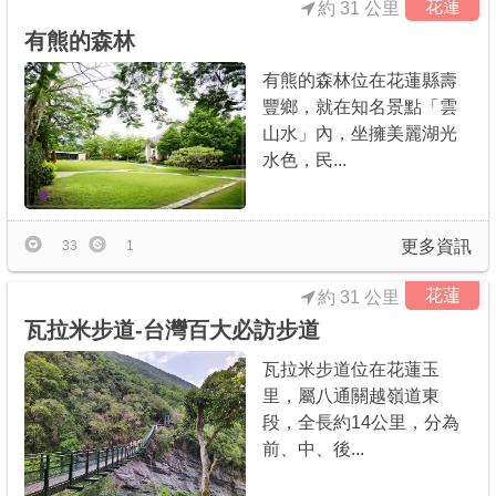
花蓮
約 31 公里
有熊的森林
有熊的森林位在花蓮縣壽
豐鄉，就在知名景點「雲
山水」內，坐擁美麗湖光
水色，民...
更多資訊
33
1
花蓮
約 31 公里
瓦拉米步道-台灣百大必訪步道
瓦拉米步道位在花蓮玉
里，屬八通關越嶺道東
段，全長約14公里，分為
前、中、後...