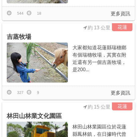
更多資訊
544
18
花蓮
約 13 公里
吉蒸牧場
大家都知道花蓮縣瑞穗鄉
有個瑞穗牧場，其實在附
近還有另一個吉蒸牧場，
是200...
更多資訊
327
9
花蓮
約 15 公里
林田山林業文化園區
林田山林業園區位於花蓮
縣鳳林鎮，在日據時代曾