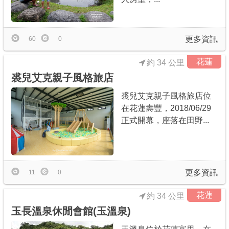
更多資訊
60
0
花蓮
約 34 公里
裘兒艾克親子風格旅店
裘兒艾克親子風格旅店位
在花蓮壽豐，2018/06/29
正式開幕，座落在田野...
更多資訊
11
0
花蓮
約 34 公里
玉長溫泉休閒會館(玉溫泉)