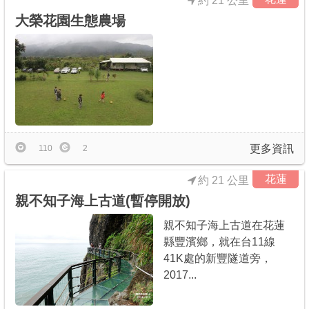
約 21 公里
大榮花園生態農場
更多資訊
110
2
花蓮
約 21 公里
親不知子海上古道(暫停開放)
親不知子海上古道在花蓮
縣豐濱鄉，就在台11線
41K處的新豐隧道旁，
2017...