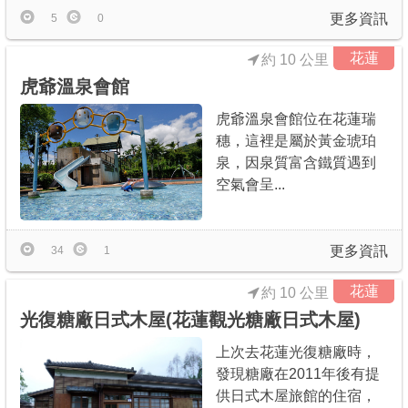
更多資訊
5
0
花蓮
約 10 公里
虎爺溫泉會館
虎爺溫泉會館位在花蓮瑞
穗，這裡是屬於黃金琥珀
泉，因泉質富含鐵質遇到
空氣會呈...
更多資訊
34
1
花蓮
約 10 公里
光復糖廠日式木屋(花蓮觀光糖廠日式木屋)
上次去花蓮光復糖廠時，
發現糖廠在2011年後有提
供日式木屋旅館的住宿，