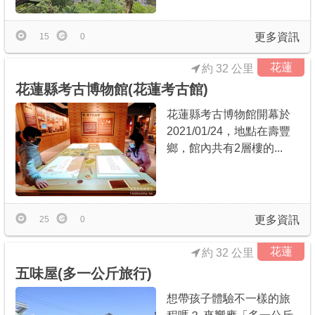
更多資訊
15
0
花蓮
約 32 公里
花蓮縣考古博物館(花蓮考古館)
花蓮縣考古博物館開幕於
2021/01/24，地點在壽豐
鄉，館內共有2層樓的...
更多資訊
25
0
花蓮
約 32 公里
五味屋(多一公斤旅行)
想帶孩子體驗不一樣的旅