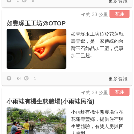
更多資訊
2
0
花蓮
約 33 公里
如豐琢玉工坊@OTOP
如豐琢玉工坊位於花蓮縣
壽豐鄉，是一家傳統的台
灣玉石飾品加工廠，從事
加工已超...
更多資訊
84
1
花蓮
約 33 公里
小雨蛙有機生態農場(小雨蛙民宿)
小雨蛙有機生態農場位在
花蓮壽豐鄉，提供住宿與
生態體驗，有雙人房與四
人房型，...