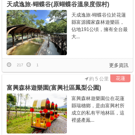
天成逸旅-蝴蝶谷(原蝴蝶谷溫泉度假村)
天成逸旅-蝴蝶谷位於花蓮
縣富源國家森林遊樂區，
佔地191公頃，擁有全台最
大...
更多資訊
217
1
花蓮
約 5 公里
富興森林遊樂園(富興社區鳳梨公園)
富興森林遊樂園位在花蓮
縣瑞穗鄉，是由富興村所
成立的私有平地林區，這
裡盛產鳯...