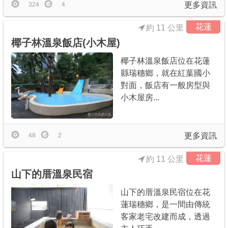
更多資訊
324
4
花蓮
約 11 公里
椰子林溫泉飯店(小木屋)
椰子林溫泉飯店位在花蓮
縣瑞穗鄉，就在紅葉國小
對面，飯店有一般房型與
小木屋房...
更多資訊
48
2
花蓮
約 11 公里
山下的厝溫泉民宿
山下的厝溫泉民宿位在花
蓮瑞穗鄉，是一間由傳統
客家老宅改建而成，透過