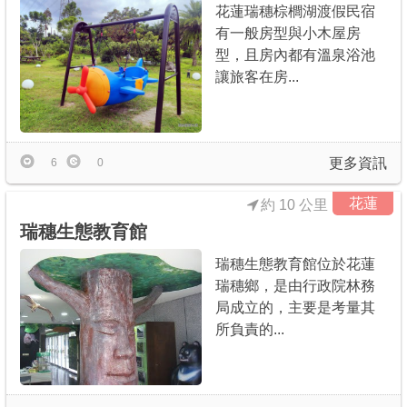
花蓮瑞穗棕櫚湖渡假民宿
有一般房型與小木屋房
型，且房內都有溫泉浴池
讓旅客在房...
更多資訊
6
0
花蓮
約 10 公里
瑞穗生態教育館
瑞穗生態教育館位於花蓮
瑞穗鄉，是由行政院林務
局成立的，主要是考量其
所負責的...