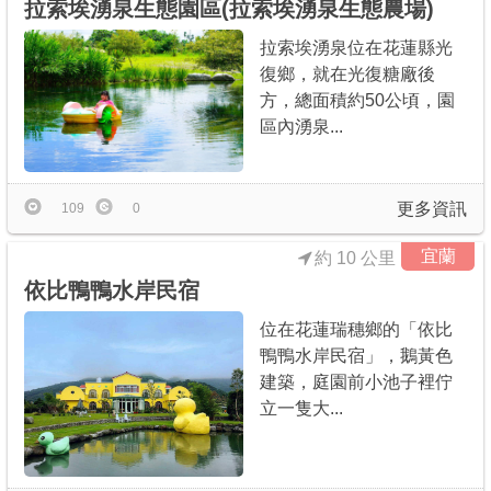
拉索埃湧泉生態園區(拉索埃湧泉生態農場)
拉索埃湧泉位在花蓮縣光
復鄉，就在光復糖廠後
方，總面積約50公頃，園
區內湧泉...
更多資訊
109
0
宜蘭
約 10 公里
依比鴨鴨水岸民宿
位在花蓮瑞穗鄉的「依比
鴨鴨水岸民宿」，鵝黃色
建築，庭園前小池子裡佇
立一隻大...