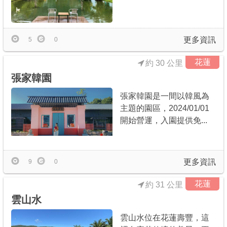
更多資訊
5
0
花蓮
約 30 公里
張家韓園
張家韓園是一間以韓風為
主題的園區，2024/01/01
開始營運，入園提供免...
更多資訊
9
0
花蓮
約 31 公里
雲山水
雲山水位在花蓮壽豐，這