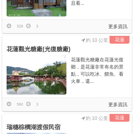
且看...
更多資訊
329
3
花蓮
約 10 公里
花蓮觀光糖廠(光復糖廠)
花蓮觀光糖廠在花蓮光復
鄉，是花蓮非常有名的景
點，可以吃冰、餵魚、看
火車，還...
更多資訊
560
3
花蓮
約 10 公里
瑞穗棕櫚湖渡假民宿