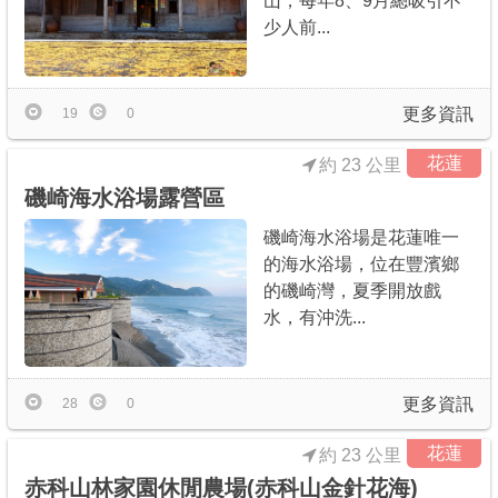
山，每年8、9月總吸引不
少人前...
更多資訊
19
0
花蓮
約 23 公里
磯崎海水浴場露營區
磯崎海水浴場是花蓮唯一
的海水浴場，位在豐濱鄉
的磯崎灣，夏季開放戲
水，有沖洗...
更多資訊
28
0
花蓮
約 23 公里
赤科山林家園休閒農場(赤科山金針花海)