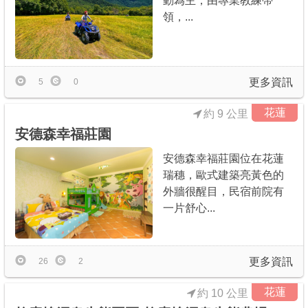
動為主，由專業教練帶
領，...
更多資訊
5
0
花蓮
約 9 公里
安德森幸福莊園
安德森幸福莊園位在花蓮
瑞穗，歐式建築亮黃色的
外牆很醒目，民宿前院有
一片舒心...
更多資訊
26
2
花蓮
約 10 公里