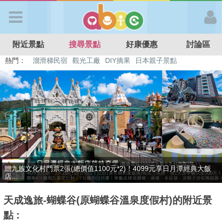
歡迎加入
附近景點
搜尋景點
好康優惠
討論區
APP登入
熱門：
溜滑梯民宿
觀光工廠
DIY摘果
日本親子景點
特色遊戲場
親子住房優惠
台北親子餐廳
溫泉泡湯SPA
首 頁
搜尋景點
好康優惠
只賣4天，要訂要快！捷絲旅-宜蘭礁溪館3099元起享2大1幼1泊1食住
最新消息
雙人...
天成逸旅-蝴蝶谷(原蝴蝶谷溫泉度假村)的附近景
最新留言
點 :