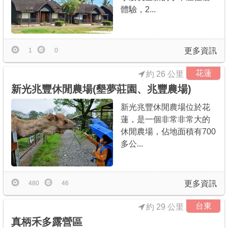
體驗，2...
更多資訊
1
0
花蓮
約 26 公里
新光兆豐休閒農場(墾夢莊園、兆豐農場)
新光兆豐休閒農場位於花
蓮，是一個非常非常大的
休閒農場，佔地面積有700
多公...
更多資訊
480
46
台東
約 29 公里
真柄禾多露營區