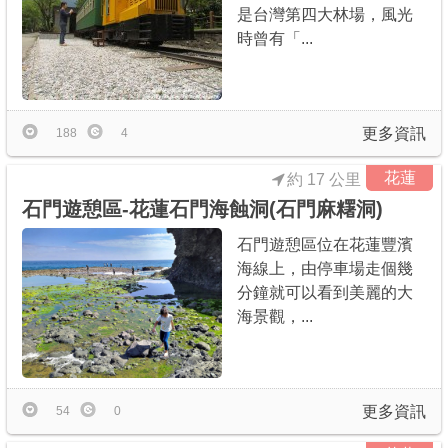
是台灣第四大林場，風光
時曾有「...
更多資訊
188
4
花蓮
約 17 公里
石門遊憩區-花蓮石門海蝕洞(石門麻糬洞)
石門遊憩區位在花蓮豐濱
海線上，由停車場走個幾
分鐘就可以看到美麗的大
海景觀，...
更多資訊
54
0