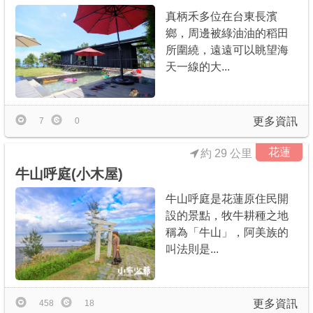
真柄禾多位在台東長濱
鄉，周邊被綠油油的稻田
所圍繞，遠遠可以眺望海
天一線的大...
更多資訊
7
0
花蓮
約 29 公里
牛山呼庭(小木屋)
牛山呼庭是花蓮原住民開
設的景點，牧牛耕種之地
稱為「牛山」，阿美族的
叫法則是...
更多資訊
458
18