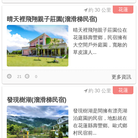
花蓮
約 30 公里
晴天裡飛翔親子莊園(溜滑梯民宿)
晴天裡飛翔親子莊園位在
花蓮縣壽豐鄉，民宿擁有
大空間戶外庭園，寬敞的
草皮讓人...
更多資訊
21
0
花蓮
約 30 公里
發現樹湖(溜滑梯民宿)
發現樹湖是間擁有漂亮湖
泊庭園的民宿，地點就在
在花蓮縣壽豐鄉。歐式鄉
村民宿前...