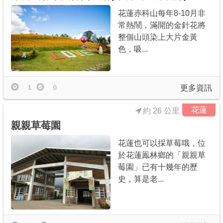
花蓮赤科山每年8-10月非
常熱鬧，滿開的金針花將
整個山頭染上大片金黃
色，吸...
更多資訊
1
0
花蓮
約 26 公里
親親草莓園
花蓮也可以採草莓哦，位
於花蓮鳯林鄉的「親親草
莓園」已有十幾年的歷
史，算是老...