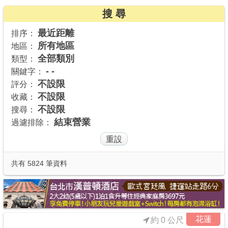
搜 尋
商家合作
最近距離
排序：
所有地區
地區：
推薦景點
全部類別
類型：
- -
關鍵字：
討論區
不設限
評分：
不設限
收藏：
不設限
搜尋：
聯絡我們
結束營業
過濾排除：
APP下載
共有 5824 筆資料
花蓮
約 0 公尺