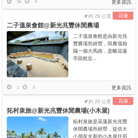
更多資訊
56
0
花蓮
約 26 公里
二子溫泉會館@新光兆豐休閒農場
二子溫泉會館是由新光兆
豐農場所經營，與農場相
隔一個大馬路，是離花蓮
市區較近...
更多資訊
1
0
花蓮
約 26 公里
拓村泉旅@新光兆豐休閒農場(小木屋)
拓村泉旅是花蓮新光兆豐
休閒農場所經營，提供大
小朋友全新的小木屋住宿