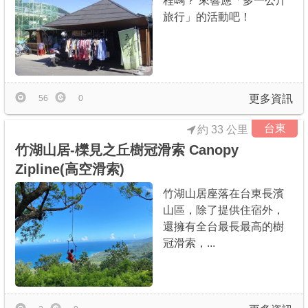
程嗎？ 來響應「多一公斤
旅行」的活動吧！
更多資訊
56
0
台東
約 33 公里
竹湖山居-櫟見之丘樹冠滑索 Canopy
Zipline(高空滑索)
竹湖山居座落在台東長濱
山區，除了提供住宿外，
還擁有全台最長最高的樹
冠滑索，...