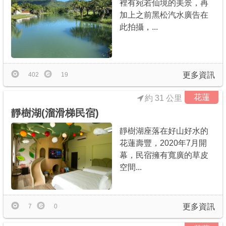
裡有宛若仙境的美景，再
加上之前黑松汽水廣告在
此拍攝，...
更多資訊
402
19
花蓮
約 31 公里
靜樹湖(溜滑梯民宿)
靜樹湖座落在好山好水的
花蓮壽豐，2020年7月開
幕，民宿擁有寬廣的草皮
空間...
更多資訊
7
0