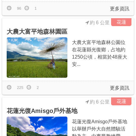
更多資訊
96
1
花蓮
約 6 公里
大農大富平地森林園區
大農大富平地森林公園位
在花蓮縣光復鄉，占地約
1250公頃，相當於48座大
安...
更多資訊
225
2
花蓮
約 6 公里
花蓮光復Amisgo戶外基地
花蓮光復Amisgo戶外基地
以舉辦戶外大自然體驗活