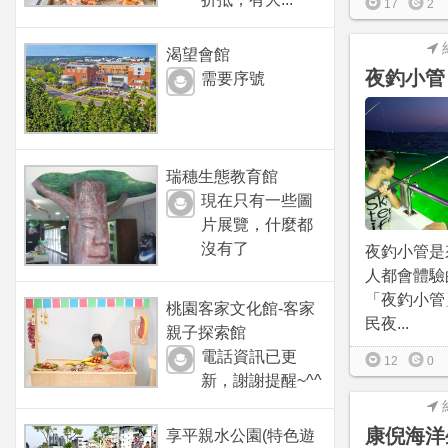
17
2
渴望會館
夜釣小管
需要序號
瑞穗生態教育館
現在只有一些圖
片展覽，什麼都
沒有了
夜釣小管是
人都會體驗
「夜釣小管
桃園客家文化館-客家
民夜...
親子探索館
電話資訊已更
12
0
新，謝謝提醒~^^
康倪海洋
享平親水公園(特色遊