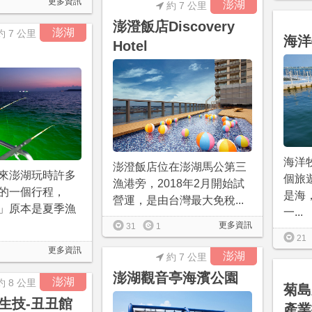
更多資訊
澎湖
約 7 公里
澎澄飯店Discovery
澎湖
約 7 公里
海洋
Hotel
海洋
澎澄飯店位在澎湖馬公第三
來澎湖玩時許多
個旅
漁港旁，2018年2月開始試
的一個行程，
是海
營運，是由台灣最大免稅...
」原本是夏季漁
一...
更多資訊
31
1
21
更多資訊
澎湖
約 7 公里
澎湖觀音亭海濱公園
澎湖
約 8 公里
菊島
生技-丑丑館
產業