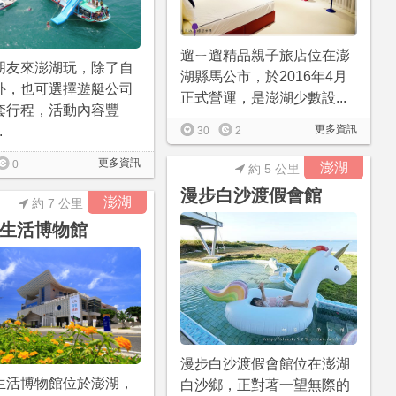
遛ㄧ遛精品親子旅店位在澎
朋友來澎湖玩，除了自
湖縣馬公市，於2016年4月
外，也可選擇遊艇公司
正式營運，是澎湖少數設...
套行程，活動內容豐
更多資訊
.
30
2
更多資訊
0
澎湖
約 5 公里
漫步白沙渡假會館
澎湖
約 7 公里
生活博物館
漫步白沙渡假會館位在澎湖
生活博物館位於澎湖，
白沙鄉，正對著一望無際的