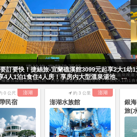
連假不加價(最高省2200元)！屏東小墾丁渡假村42
屋樓中樓別墅，每房贈送價值1040元的DI...
澎湖
澎湖
約 0 公尺
約 3 公里
帶民宿
澎湖水族館
銀海
旅(