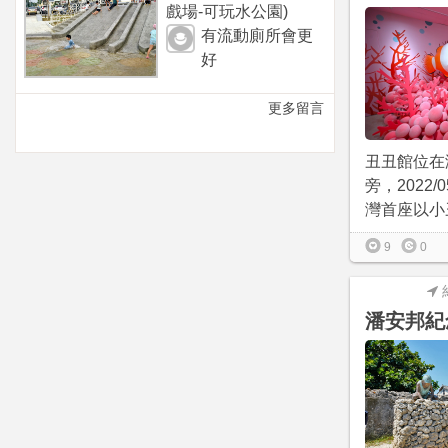
戲場-可玩水公園)
有流動廁所會更
好
更多留言
丑丑館位在
旁，2022/
灣首座以小丑
9
0
潘安邦紀