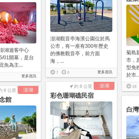
澎湖觀音亭海濱公園位於馬
公市，有一座有300年歷史
澎湖遊客中心
菊島
的佛教觀音亭，前方面
05/01開幕，是台
市，
海，...
魚為主...
型免
更多資訊
7
0
於市..
更多資訊
澎湖
約 8 公里
18
澎湖
約 8 公里
彩色珊瑚礁民宿
念館
白灣