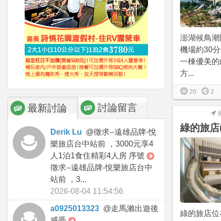
澎湖候鳥潮
機場約30
一棟優美的
方...
20
2
討論留言
最新討論
綠的旅店
Derik Lu
@
徵求--遠雄品牌-悅
樂旅店台中站前 ，3000元享4
人1泊1食住精彩4人房 序號
徵求--遠雄品牌-悅樂旅店台中
站前 ，3...
2026-08-04 11:54:56
a0925013323
@
走馬瀨出遊後
綠的旅店位
感受