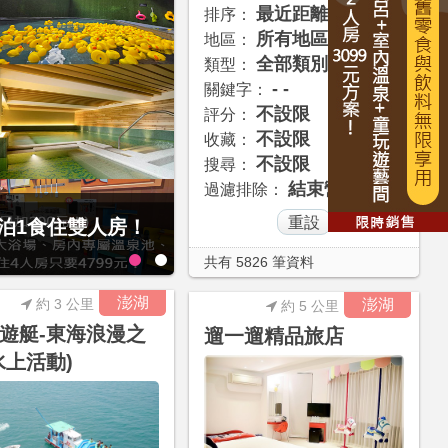
最近距離
排序：
所有地區
地區：
全部類別
類型：
- -
關鍵字：
不設限
評分：
不設限
收藏：
不設限
搜尋：
結束營業
過濾排除：
80元享4人1泊1食
共有 5826 筆資料
澎湖
約 3 公里
澎湖
約 5 公里
遊艇-東海浪漫之
遛一遛精品旅店
水上活動)