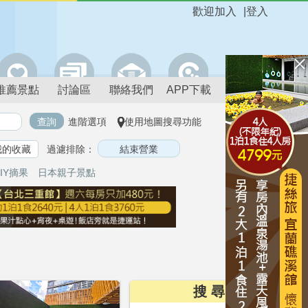
歡迎加入
|
登入
推薦景點
討論區
聯絡我們
APP下載
進階選項
使用地圖搜尋功能
我的收藏
過濾排除：
IY摘果
日本親子景點
搜 尋