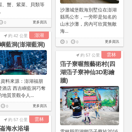
蝦、蟹、紫菜、貝類等
沙灘城堡觀海別墅位在澎湖
.
縣馬公市，一旁即是知名的
更多資訊
0
山水沙灘，房內可欣賞無敵
海...
澎湖
約 42 公里
更多資訊
3
0
嶼藍洞(澎湖藍洞)
雲林
約 57 公里
萡子寮喔熊藝術村(四
湖萡子寮神仙3D彩繪
牆)
&資料來源：澎湖福朋
登酒店 西吉嶼藍洞巧奪
地質景觀令人...
更多資訊
0
雲林
約 57 公里
崙海水浴場
雲林縣四湖鄉萡子寮於2016