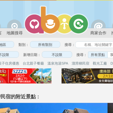
言
地圖搜尋
商家合作
類別：
搜尋：
新增日期：
搜尋：
所有景點
親子住房優惠
台北親子餐廳
溫泉泡湯SPA
溜滑梯民宿
觀光工廠
D
民宿的附近景點 :