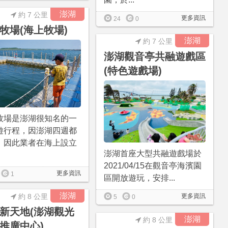
澎湖
約 7 公里
更多資訊
24
0
牧場(海上牧場)
澎湖
約 7 公里
澎湖觀音亭共融遊戲區
(特色遊戲場)
牧場是澎湖很知名的一
遊行程，因澎湖四週都
，因此業者在海上設立
澎湖首座大型共融遊戲場於
2021/04/15在觀音亭海濱園
更多資訊
1
區開放遊玩，安排...
澎湖
約 8 公里
更多資訊
5
0
新天地(澎湖觀光
澎湖
約 8 公里
推廣中心)