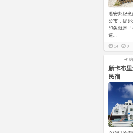
潘安邦紀念
公市，提起
印象就是「
這...
14
0
約
新卡布里
民宿