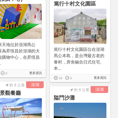
篤行十村文化園區
新天地位於澎湖馬公
篤行十村文化園區位在澎湖
原為昇恆昌於澎湖的大
馬公本島，是台灣最古老的
稅購物中心，在昇恆昌
眷村，房舍融合日式住宅、
.
本...
更多資訊
0
更多資訊
26
0
澎湖
約 9 公里
澎湖
約 9 公里
景觀餐廳
隘門沙灘