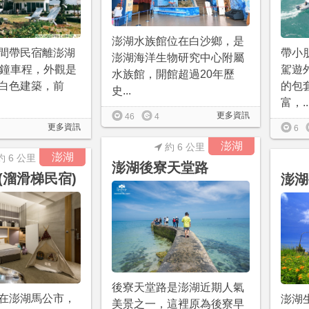
澎湖水族館位在白沙鄉，是
間帶民宿離澎湖
帶小
澎湖海洋生物研究中心附屬
分鐘車程，外觀是
駕遊
水族館，開館超過20年歷
白色建築，前
的包
史...
富，..
更多資訊
46
4
更多資訊
6
澎湖
約 6 公里
澎湖
約 6 公里
澎湖後寮天堂路
(溜滑梯民宿)
澎湖
後寮天堂路是澎湖近期人氣
在澎湖馬公市，
澎湖
美景之一，這裡原為後寮早