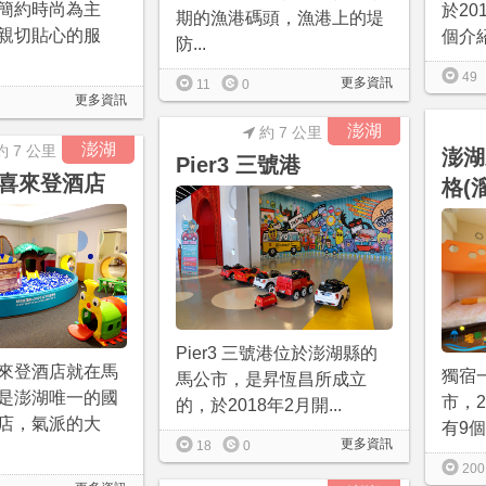
簡約時尚為主
於20
期的漁港碼頭，漁港上的堤
親切貼心的服
個介紹
防...
49
更多資訊
11
0
更多資訊
澎湖
約 7 公里
澎湖
約 7 公里
澎湖
Pier3 三號港
喜來登酒店
格(
Pier3 三號港位於澎湖縣的
來登酒店就在馬
獨宿
馬公市，是昇恆昌所成立
是澎湖唯一的國
市，2
的，於2018年2月開...
店，氣派的大
有9個
更多資訊
18
0
200