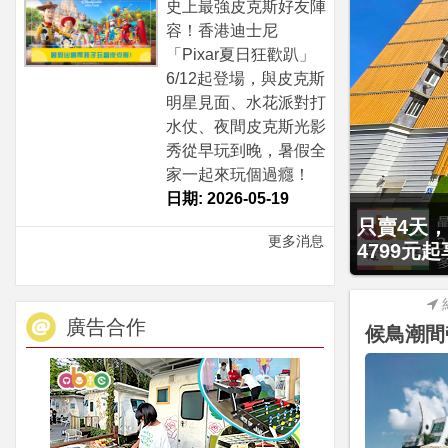
史上最強皮克斯好友陣
容！香港迪士尼
「Pixar夏日狂歡趴」
6/12起登場，與皮克斯
明星見面、水花派對打
水仗、夜間皮克斯光影
秀從早玩到晚，暑假全
家一起來玩個過癮！
日期: 2026-05-19
099元起享2大1幼1泊1食住雙人房！
暑假週六及
更多消息
型溫泉湯池、...
升等住小木
廣告合作
候鳥潮間