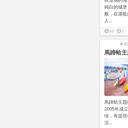
在澎湖的海
純白的城堡
般，在湛藍
人...
63
1
約
馬蹄蛤主
馬蹄蛤主題
2005年成
頃，有提供
活...