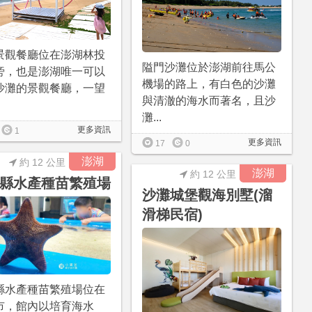
景觀餐廳位在澎湖林投
隘門沙灘位於澎湖前往馬公
旁，也是澎湖唯一可以
機場的路上，有白色的沙灘
沙灘的景觀餐廳，一望
與清澈的海水而著名，且沙
灘...
更多資訊
1
更多資訊
17
0
澎湖
約 12 公里
澎湖
約 12 公里
縣水產種苗繁殖場
沙灘城堡觀海別墅(溜
滑梯民宿)
縣水產種苗繁殖場位在
市，館內以培育海水