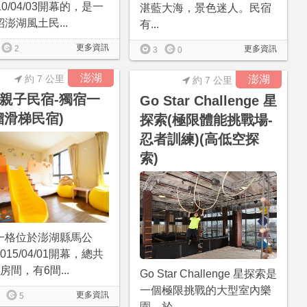
10/04/03開幕的，是一
湛藍大海，景色迷人。民宿
澎湖風土民...
有...
更多資訊
更多資訊
2
3
0
澎湖
約 7 公里
澎湖
約 7 公里
親子民宿-獨宿一
Go Star Challenge 星
溜滑梯民宿)
探索(極限體能挑戰場-
忍者訓練)(高低空探
索)
一格位於澎湖縣馬公
015/04/01開幕，總共
房間，有6間...
Go Star Challenge 星探索是
一個極限挑戰的大型室內樂
更多資訊
5
園，於...