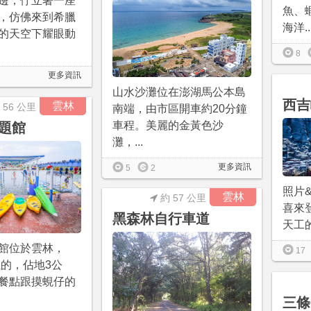
邊，佇立著一座
魚、
，仿佛來到希臘
海洋..
的天空下耀眼動
8
更多資訊
山水沙灘位在澎湖馬公本島
西吉
雲林
 56 公里
南端，由市區開車約20分鐘
車程。美麗的金黃色沙
題館
灘，...
更多資訊
5
2
照片
雲林
約 57 公里
喜來
黑森林自行車道
天工的
館位於雲林，
17
立的，佔地3公
餐點跟摸蜆仔的
三條