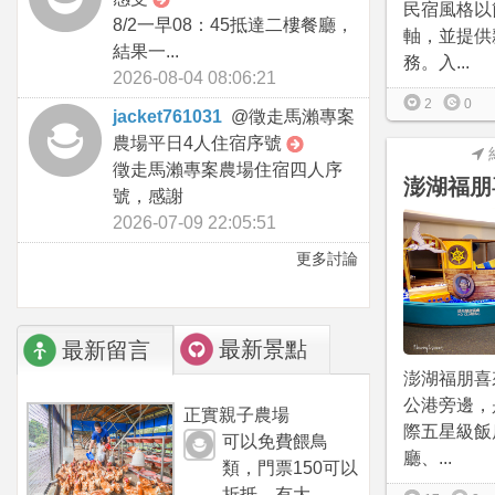
民宿風格以
8/2一早08：45抵達二樓餐廳，
軸，並提供
結果一...
務。入...
2026-08-04 08:06:21
2
0
jacket761031
@
徵走馬瀨專案
農場平日4人住宿序號
徵走馬瀨專案農場住宿四人序
澎湖福朋
號，感謝
2026-07-09 22:05:51
更多討論
最新景點
最新留言
澎湖福朋喜
公港旁邊，
正實親子農場
際五星級飯
可以免費餵鳥
廳、...
類，門票150可以
折抵，有大...