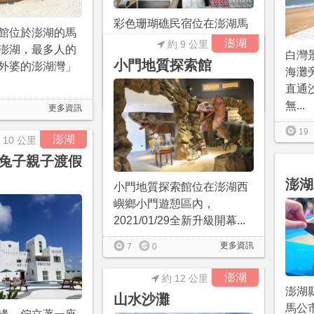
彩色珊瑚礁民宿位在澎湖馬
館位於澎湖的馬
公市，是間有質感的工業風
澎湖
約 9 公里
澎湖，最多人的
白灣
民宿，離南海遊客中心不會
小門地質探索館
外婆的澎湖灣」
海灘
太...
直通
更多資訊
2
0
無...
更多資訊
19
澎湖
 10 公里
兔子親子渡假
澎湖
小門地質探索館位在澎湖西
嶼鄉小門遊憩區內，
2021/01/29全新升級開幕...
更多資訊
7
0
澎湖
約 12 公里
澎湖
山水沙灘
馬公