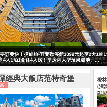
要訂要快！捷絲旅-宜蘭礁溪館3099元起享2大1幼
起享4人1泊1食住4人房！享房內大型溫泉湯池、...
潭經典大飯店范特奇堡
橙林
惠
(溜