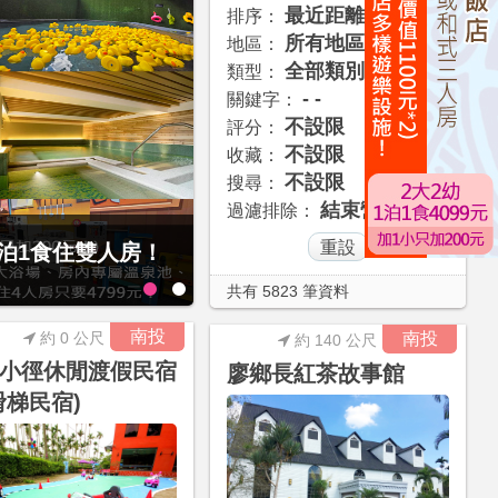
最近距離
排序：
所有地區
地區：
全部類別
類型：
- -
關鍵字：
不設限
評分：
不設限
收藏：
不設限
搜尋：
結束營業
過濾排除：
1泊1食住雙人房！
贈九族文化村門票2張(總價值1
大2幼(115公分以下)1泊1食升
共有 5823 筆資料
南投
約 0 公尺
南投
約 140 公尺
小徑休閒渡假民宿
廖鄉長紅茶故事館
滑梯民宿)