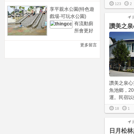
123
2
享平親水公園(特色遊
戲場-可玩水公園)
有流動廁
讚美之泉
所會更好
更多留言
讚美之泉心
魚池鄉，20
運。民宿以藍
18
1
日月松林