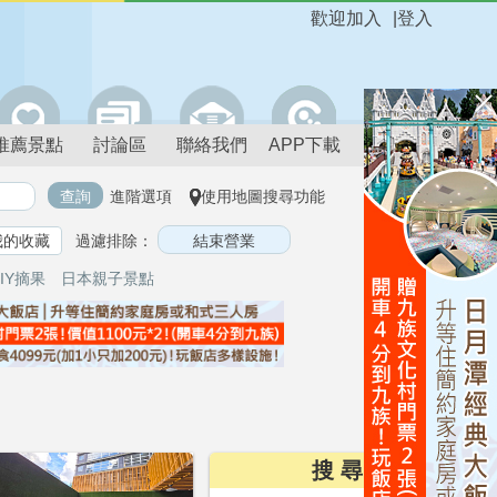
歡迎加入
|
登入
推薦景點
討論區
聯絡我們
APP下載
進階選項
使用地圖搜尋功能
我的收藏
過濾排除：
IY摘果
日本親子景點
搜 尋