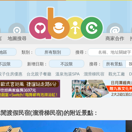
言
地圖搜尋
商家合作
類別：
搜尋：
新增日期：
搜尋：
所有景點
親子住房優惠
台北親子餐廳
溫泉泡湯SPA
溜滑梯民宿
觀光工廠
D
閒渡假民宿(溜滑梯民宿)的附近景點 :