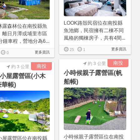
LOOK路殼民宿位在南投縣
林露森林位在南投縣魚
魚池鄉，民宿擁有二棟不同
，離日月潭或埔里市區
風格的獨棟房子，共有4間...
分鐘車程，營地分為6...
更多資訊
25
1
更多資訊
0
南投
約 3 公里
南投
約 3 公里
小時候親子露營區(帆
小屋露營區(小木
船帳)
豪華帳)
小時候親子露營區位在南投
小屋露營區位在南投縣