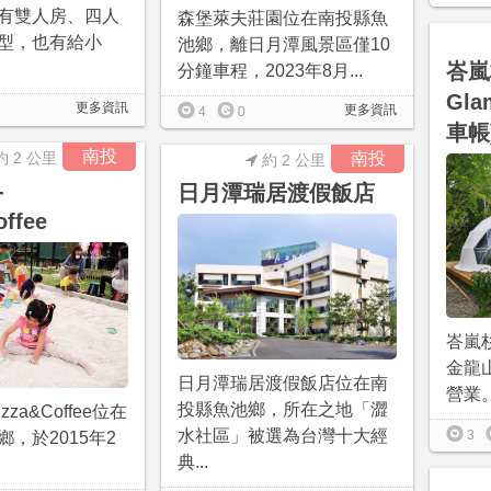
有雙人房、四人
森堡萊夫莊園位在南投縣魚
型，也有給小
池鄉，離日月潭風景區僅10
峇嵐杉
分鐘車程，2023年8月...
Gla
更多資訊
更多資訊
4
0
車帳
南投
約 2 公里
南投
約 2 公里
-
日月潭瑞居渡假飯店
offee
峇嵐
金龍山
日月潭瑞居渡假飯店位在南
營業。
投縣魚池鄉，所在之地「澀
zza&Coffee位在
水社區」被選為台灣十大經
3
，於2015年2
典...