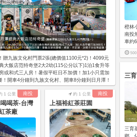
橙林
南投
車約6
500
贈九族文化村門票2張(總價值1100元*2)！4099元
大飯店范特奇堡2大2幼(115公分以下)1泊1食升等
房或和式三人房！暑假平旺日不加價！加1小只需加
三育
早餐！開車4分鐘到九族文化村、開車8分鐘到日月潭！
南投
南投
約 1 公里
約 1 公里
ha喝喝茶-台灣
上福裕紅茶莊園
紅茶廠
三育
鄉，