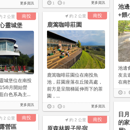
更多資訊
1
0
更多資訊
池邊
+餵
南投
南投
約 2 公里
約 2 公里
鹿篙咖啡莊園
心靈城堡
池邊
友去
鹿篙咖啡莊園位在南投魚
靈城堡位在南投
在南投
池，莊園座落在丘陵高處，
15/8月開始營
前方是呈階梯延伸而下的茶
3
白色系為主...
園，...
更多資訊
更多資訊
3
0
日月
南投
約 2 公里
南投
約 2 公里
的家
露營區
原森林親子民宿