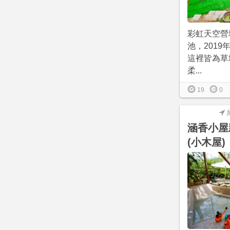
彩虹天空營
池，2019
這裡皆為草
柔...
19
0
涵香小屋
(小木屋)