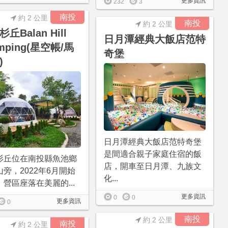
更多資訊
232
3
南投
約 2 公里
南投
約 2 公里
丘Balan Hill
日月潭經典大飯店范特
mping(星空帳/馬
奇堡
)
日月潭經典大飯店范特奇堡
是間適合親子家庭住宿的飯
杉丘位在南投縣魚池鄉
店，開車至日月潭、九族文
旁，2022年6月開始
化...
營區座落在美麗的...
更多資訊
0
0
更多資訊
0
南投
約 2 公里
南投
約 2 公里