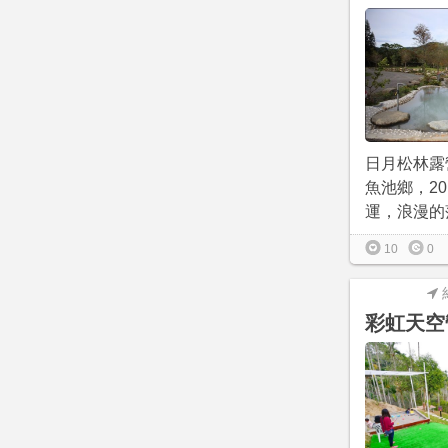
日月松林露
魚池鄉，20
運，浪漫的落
10
0
彩虹天空