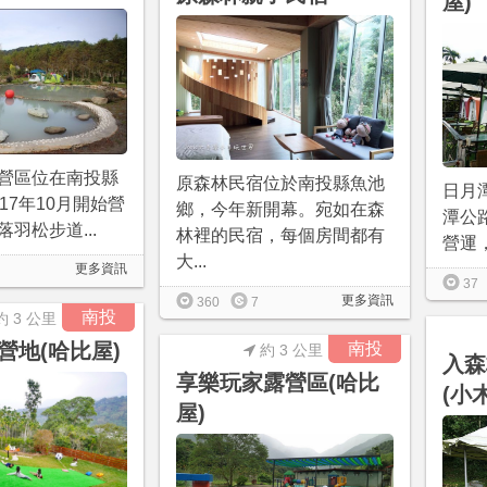
屋)
營區位在南投縣
原森林民宿位於南投縣魚池
日月
17年10月開始營
鄉，今年新開幕。宛如在森
潭公路
羽松步道...
林裡的民宿，每個房間都有
營運，
大...
更多資訊
37
更多資訊
360
7
南投
約 3 公里
營地(哈比屋)
南投
約 3 公里
入森
享樂玩家露營區(哈比
(小
屋)