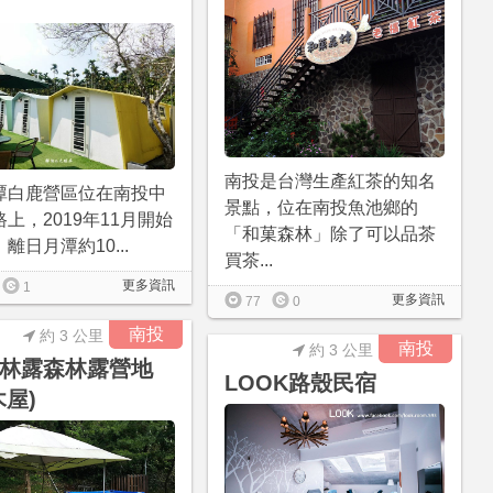
南投是台灣生產紅茶的知名
潭白鹿營區位在南投中
景點，位在南投魚池鄉的
上，2019年11月開始
「和菓森林」除了可以品茶
離日月潭約10...
買茶...
更多資訊
1
更多資訊
77
0
南投
約 3 公里
南投
約 3 公里
林露森林露營地
LOOK路殼民宿
木屋)