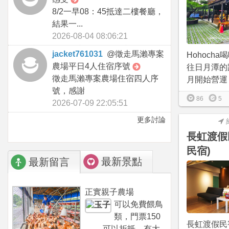
8/2一早08：45抵達二樓餐廳，
結果一...
2026-08-04 08:06:21
jacket761031
@
徵走馬瀨專案
Hohoch
農場平日4人住宿序號
往日月潭的路
徵走馬瀨專案農場住宿四人序
月開始營運，
號，感謝
86
5
2026-07-09 22:05:51
更多討論
長虹渡假
民宿)
最新景點
最新留言
正實親子農場
可以免費餵鳥
類，門票150
長虹渡假民
可以折抵，有大...