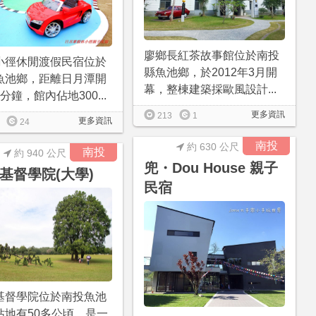
廖鄉長紅茶故事館位於南投
小徑休閒渡假民宿位於
縣魚池鄉，於2012年3月開
魚池鄉，距離日月潭開
幕，整棟建築採歐風設計...
分鐘，館內佔地300...
更多資訊
213
1
更多資訊
24
南投
約 630 公尺
南投
約 940 公尺
兜・Dou House 親子
基督學院(大學)
民宿
基督學院位於南投魚池
佔地有50多公頃，是一