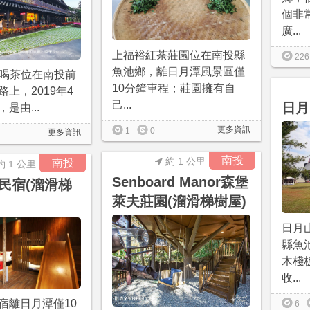
個非
廣...
上福裕紅茶莊園位在南投縣
226
魚池鄉，離日月潭風景區僅
a喝喝茶位在南投前
10分鐘車程；莊園擁有自
上，2019年4
己...
日月
是由...
更多資訊
1
0
更多資訊
南投
約 1 公里
南投
約 1 公里
Senboard Manor森堡
民宿(溜滑梯
萊夫莊園(溜滑梯樹屋)
日月
縣魚
木棧
收...
宿離日月潭僅10
6