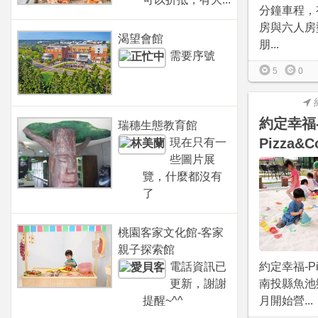
分鐘車程，
房與六人房
渴望會館
朋...
需要序號
5
0
約定幸福
瑞穗生態教育館
Pizza&C
現在只有一
些圖片展
覽，什麼都沒有
了
桃園客家文化館-客家
親子探索館
電話資訊已
約定幸福-Pi
更新，謝謝
南投縣魚池鄉
提醒~^^
月開始營...