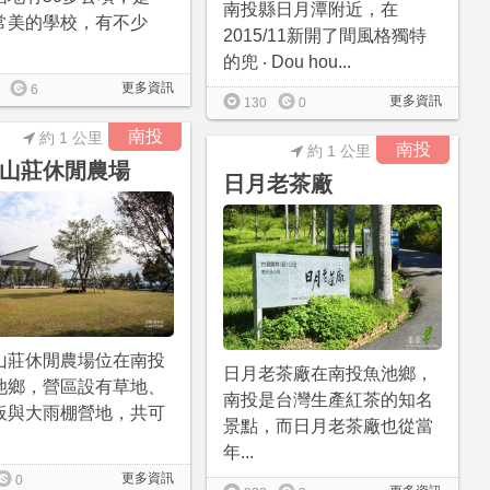
南投縣日月潭附近，在
常美的學校，有不少
2015/11新開了間風格獨特
的兜 ‧ Dou hou...
更多資訊
6
更多資訊
130
0
南投
約 1 公里
南投
約 1 公里
山莊休閒農場
日月老茶廠
山莊休閒農場位在南投
日月老茶廠在南投魚池鄉，
池鄉，營區設有草地、
南投是台灣生產紅茶的知名
板與大雨棚營地，共可
景點，而日月老茶廠也從當
年...
更多資訊
0