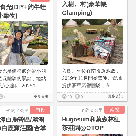
入樹。村(豪華帳
食光(DIY+釣牛蛙
Glamping)
小動物)
入樹。村位在南投魚池鄉，
食光是個很適合帶小朋
2019年11月開始營運。營地
遊玩體驗的景點，地點
提供豪華露營體驗，在...
魚池鄉，2025/0...
更多資訊
更多資訊
10
0
0
南投
南投
約 2 公里
約 2 公里
Hugosum和菓森林紅
潭白鹿營區/麗鴻
茶莊園@OTOP
/白鹿窯莊園(合掌