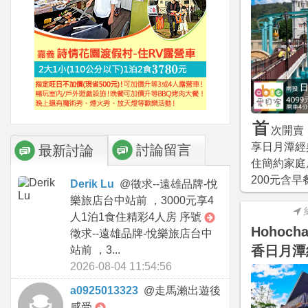
首
次開賣！
享日月潭經典
討論留言
最新討論
住簡約家庭
200元含
Derik Lu
@
徵求--遠雄品牌-悅
樂旅店台中站前 ，3000元享4
人1泊1食住精彩4人房 序號
Hohoc
徵求--遠雄品牌-悅樂旅店台中
香日月潭
站前 ，3...
2026-08-04 11:54:56
a0925013323
@
走馬瀨出遊後
感受