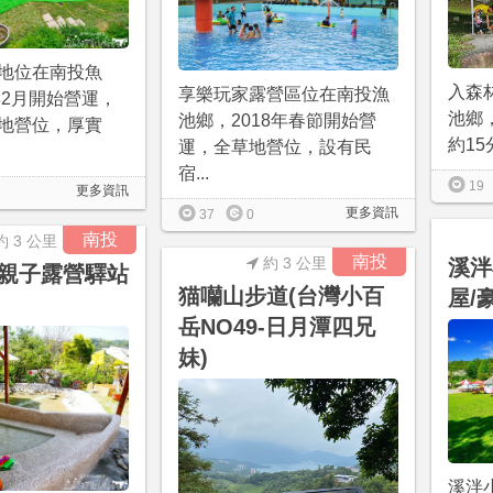
地位在南投魚
入森
享樂玩家露營區位在南投漁
年2月開始營運，
池鄉
池鄉，2018年春節開始營
地營位，厚實
約15
運，全草地營位，設有民
宿...
19
更多資訊
更多資訊
37
0
南投
約 3 公里
南投
約 3 公里
溪泮
親子露營驛站
猫囒山步道(台灣小百
屋/
岳NO49-日月潭四兄
妹)
溪泮