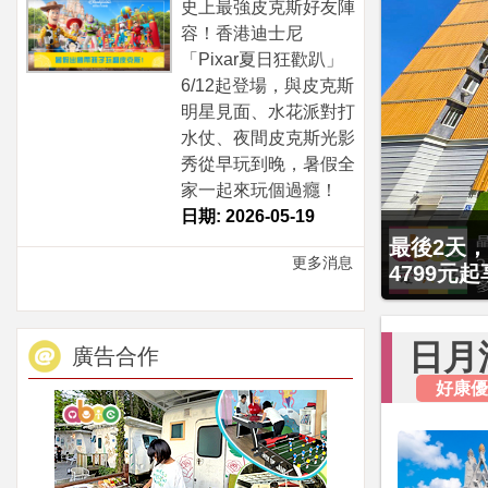
史上最強皮克斯好友陣
容！香港迪士尼
「Pixar夏日狂歡趴」
6/12起登場，與皮克斯
明星見面、水花派對打
水仗、夜間皮克斯光影
秀從早玩到晚，暑假全
家一起來玩個過癮！
日期: 2026-05-19
最後2天，
更多消息
4799元
日月
廣告合作
好康優