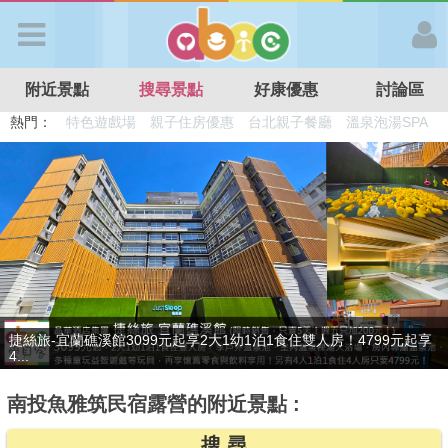
歡迎加入
附近景點
搜尋景點
好康優惠
討論區
APP登入
熱門：
特色遊戲場
親子住房優惠
台北親子餐廳
溫泉泡湯SPA
溜滑梯民宿
觀光工廠
DIY摘果
日本親子景點
首 頁
搜尋景點
好康優惠
捷絲旅-宜蘭礁溪館3099元起享2大1幼1泊1食住雙人房！4799元起享
最新消息
4...
南投魚雅筑民宿露營的附近景點 :
最新留言
搜 尋