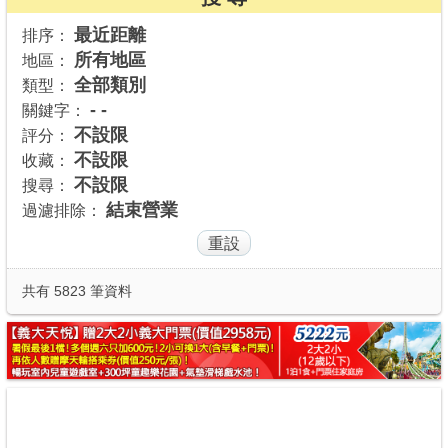
商家合作
最近距離
排序：
所有地區
地區：
全部類別
類型：
推薦景點
- -
關鍵字：
不設限
評分：
不設限
收藏：
討論區
不設限
搜尋：
結束營業
過濾排除：
聯絡我們
APP下載
共有 5823 筆資料