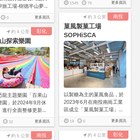
更多資訊
1545
76
旅工場-樹德半山夢...
南投
約 3 公里
更多資訊
0
菓風製菓工場
彰化
約 4 公里
SOPHiSCA
山探索樂園
以製糖為主的菓風食品，於
恐龍主題樂園「百果山
2023年6月在南投南崗工業
園」於2024年9月休
區成立「菓風製菓工場」...
進行全面整修更新...
更多資訊
19
0
更多資訊
32
彰化
南投
約 4 公里
約 5 公里