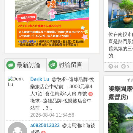
位在南投市
直是熱門景
舊氣氛的三
的...
討論留言
最新討論
44
0
Derik Lu
@
徵求--遠雄品牌-悅
樂旅店台中站前 ，3000元享4
曉樂園露
人1泊1食住精彩4人房 序號
露營房)
徵求--遠雄品牌-悅樂旅店台中
站前 ，3...
2026-08-04 11:54:56
a0925013323
@
走馬瀨出遊後
感受