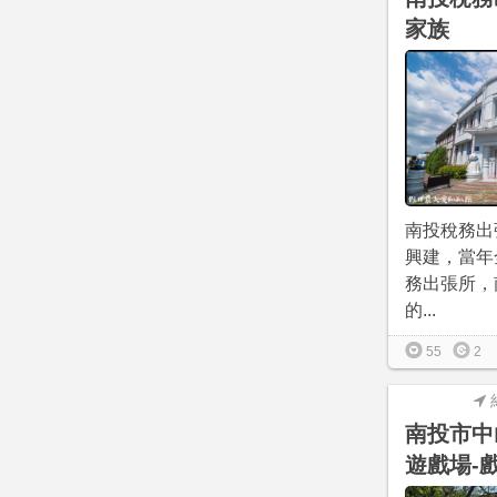
家族
南投稅務出
興建，當年
務出張所，
的...
55
2
南投市中
遊戲場-