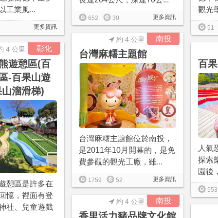
工業風...
觀光學
更多資訊
652
30
更多資訊
51
南投
約 4 公里
彰化
約 4 公里
台灣麻糬主題館
熊遊憩區(百
百果
區-百果山遊
果山溜滑梯)
台灣麻糬主題館位於南投，
人氣
是2011年10月開幕的，是免
探索樂
費參觀的觀光工廠，雖...
園後，
更多資訊
1759
52
遊憩區是許多在
553
回憶，裡面有登
南投
約 4 公里
神社、兒童遊戲
香里活力豬品牌文化館