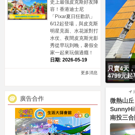
史上最強皮克斯好友陣
容！香港迪士尼
「Pixar夏日狂歡趴」
6/12起登場，與皮克斯
明星見面、水花派對打
水仗、夜間皮克斯光影
秀從早玩到晚，暑假全
家一起來玩個過癮！
日期: 2026-05-19
只賣4天，
暑假週六及
更多消息
4799元
升等住小木
廣告合作
微熱山丘
SunnyH
南投三合