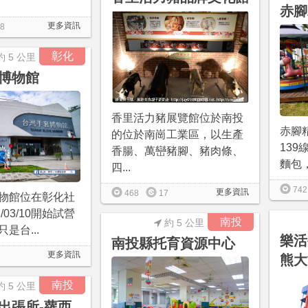
赤腳
更多資訊
8
彰化
約 5 公里
博物館
香里活力豬展覽館位於南投
赤腳
的位於南崗工業區，以生產
13
香腸、萬巒豬腳、豬肉條、
麵包，
四...
742
更多資訊
468
17
物館位在彰化社
/03/10開始試營
南投
約 5 公里
是台...
樂活
南投縣托育資源中心
更多資訊
熊大
南投
約 5 公里
出張所-蘿西