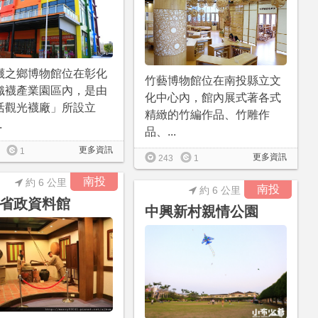
襪之鄉博物館位在彰化
竹藝博物館位在南投縣立文
織襪產業園區內，是由
化中心內，館內展式著各式
活觀光襪廠」所設立
精緻的竹編作品、竹雕作
.
品、...
更多資訊
1
更多資訊
243
1
南投
約 6 公里
南投
約 6 公里
省政資料館
中興新村親情公園