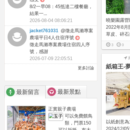
8/2一早08：45抵達二樓餐廳，
結果一...
曉樂園露營
2026-08-04 08:06:21
2022年8
jacket761031
@
徵走馬瀨專案
草皮、碎石自
農場平日4人住宿序號
徵走馬瀨專案農場住宿四人序
3
0
號，感謝
2026-07-09 22:05:51
紙箱王-
更多討論
最新景點
最新留言
正實親子農場
可以免費餵鳥
以紙創意為
類，門票150
2024/12
可以折抵，有大...