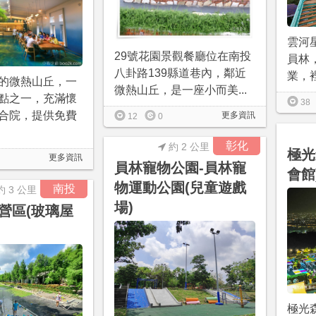
雲河
29號花園景觀餐廳位在南投
員林，
八卦路139縣道巷內，鄰近
業，裡
的微熱山丘，一
微熱山丘，是一座小而美...
點之一，充滿懷
38
合院，提供免費
更多資訊
12
0
彰化
約 2 公里
極光
更多資訊
員林寵物公園-員林寵
會館
物運動公園(兒童遊戲
南投
約 3 公里
場)
營區(玻璃屋
極光