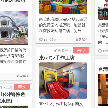
南投也有給0-6歲小朋友遊玩
的免費室內場所哦，地點就
樂活
在南投婦幼館二樓，另外...
社頭
「樂
更多資訊
13
0
的，..
張所於日據時代
南投
約 5 公里
133
全台共有6間稅
東•パン手作工坊
南投是台灣僅存
台灣
更多資訊
南投
約 6 公里
山公園(特色
戲水區)
東•パン手作工坊位在南投