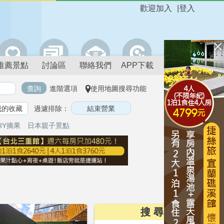
歡迎加入
|
登入
推薦景點
討論區
聯絡我們
APP下載
進階選項
使用地圖搜尋功能
我的收藏
過濾排除：
IY摘果
日本親子景點
搜 尋