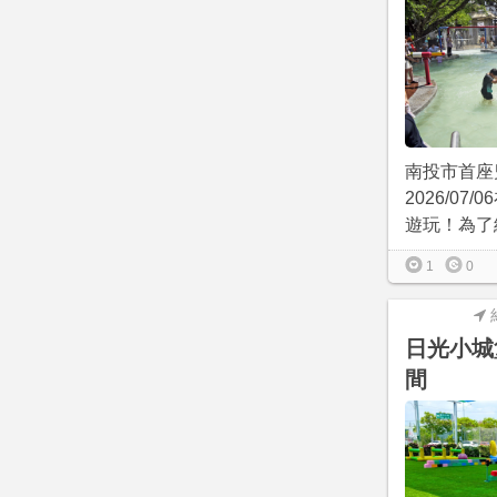
南投市首座
2026/07
遊玩！為了給
1
0
日光小城
間