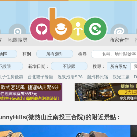
言
地圖搜尋
商家合作
類別：
搜尋：
新增日期：
搜尋：
所有景點
親子住房優惠
台北親子餐廳
溫泉泡湯SPA
溜滑梯民宿
觀光工廠
D
nnyHills(微熱山丘南投三合院)的附近景點 :