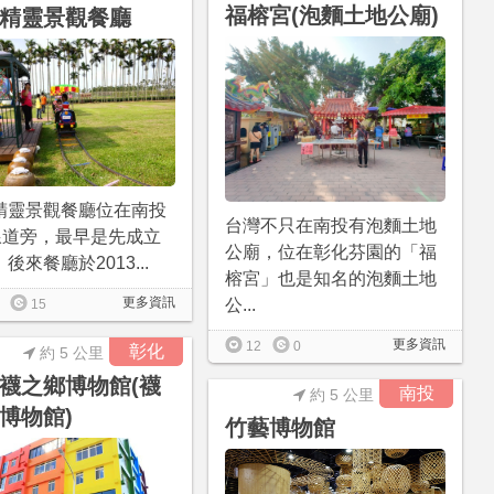
福榕宮(泡麵土地公廟)
精靈景觀餐廳
精靈景觀餐廳位在南投
台灣不只在南投有泡麵土地
9線道旁，最早是先成立
公廟，位在彰化芬園的「福
後來餐廳於2013...
榕宮」也是知名的泡麵土地
更多資訊
公...
15
更多資訊
12
0
彰化
約 5 公里
襪之鄉博物館(襪
南投
約 5 公里
博物館)
竹藝博物館