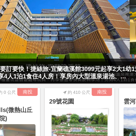
要訂要快！捷絲旅-宜蘭礁溪館3099元起享2大1幼
連假不加價(最高省2200元)！屏東小墾丁渡假村42
起享4人1泊1食住4人房！享房內大型溫泉湯池、...
屋樓中樓別墅，每房贈送價值1040元的DI...
南投
南投
約 0 公尺
約 410 公尺
29號花園
雲河
ills(微熱山丘
院)