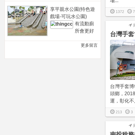
場...
享平親水公園(特色遊
1372
7
戲場-可玩水公園)
有流動廁
所會更好
台灣手套
更多留言
台灣手套博
頭鄉，2018
運，彰化不只
213
3
南投稅務