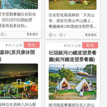
星空景觀餐廳位在彰化
位在彰化縣員林的「月光山
2021/07/31開始營
舍」就在百果山半山腰上，
面有超多好拍...
餐廳擁有180度絕佳視野景...
更多資訊
1
更多資訊
31
3
彰化
約 2 公里
彰化
約 2 公里
森林(原貝康休閒
社頭銀河の鐵道望景餐
)
廳(銀河鐵道望景餐廳)
森林位在員林八卦山脈
銀河鐵道餐廳就位在八卦山