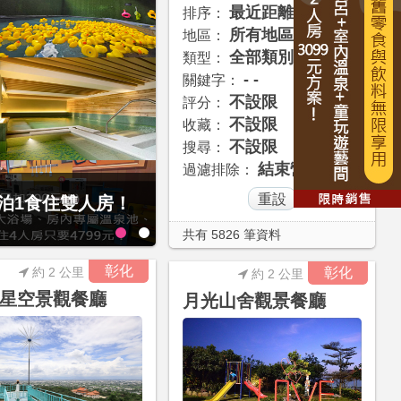
最近距離
排序：
所有地區
地區：
全部類別
類型：
- -
關鍵字：
不設限
評分：
不設限
收藏：
不設限
搜尋：
結束營業
過濾排除：
1泊1食住雙人房！
80元享4人1泊1食
共有 5826 筆資料
彰化
約 2 公里
彰化
約 2 公里
星空景觀餐廳
月光山舍觀景餐廳