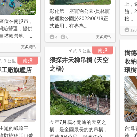
上，
彰化第一座寵物公園-員林寵
館，2
物運動公園於2022/06/19正
接...
區位在南投市，
式啟用，有專為...
月開始營運，提供
120
搭帳營地，...
更多資訊
4
0
更多資訊
南投
約 3 公里
樹德
猴探井天梯吊橋 (天空
南投
收納
約 3 公里
之橋)
夢工廠旗艦店
環樹
今年7月底才開通的天空之
主題的紙箱王
台灣
橋，是全國最長的的吊橋，
/05進駐樹德半山夢
德，
長達204公尺，深達70公...