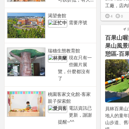
工廠，店內以
渴望會館
4
0
需要序號
百果山喔
果山風景
瑞穗生態教育館
憩區-百
現在只有一
些圖片展
覽，什麼都沒有
了
桃園客家文化館-客家
親子探索館
電話資訊已
員林百果山
更新，謝謝
地人的童年
提醒~^^
山步道、舊