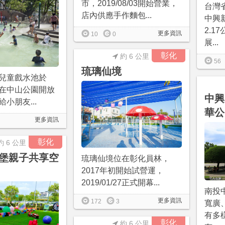
市，2019/08/03開始營業，
台灣
店內供應手作麵包...
中興
2.1
更多資訊
10
0
展...
彰化
約 6 公里
56
琉璃仙境
兒童戲水池於
/06在中山公園開放
中興
小朋友...
華公
更多資訊
彰化
約 6 公里
堡親子共享空
琉璃仙境位在彰化員林，
2017年初開始試營運，
2019/01/27正式開幕...
南投
更多資訊
172
3
寬廣
有多
彰化
約 6 公里