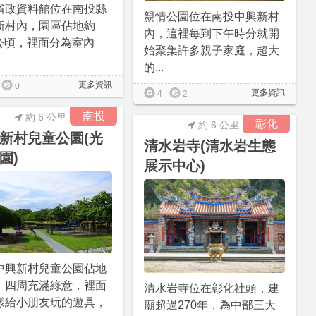
省政資料館位在南投縣
親情公園位在南投中興新村
新村內，園區佔地約
內，這裡每到下午時分就開
7公頃，裡面分為室內
始聚集許多親子家庭，超大
的...
更多資訊
0
更多資訊
4
2
南投
約 6 公里
彰化
約 6 公里
新村兒童公園(光
清水岩寺(清水岩生態
園)
展示中心)
中興新村兒童公園佔地
、四周充滿綠意，裡面
清水岩寺位在彰化社頭，建
樣給小朋友玩的遊具，
廟超過270年，為中部三大