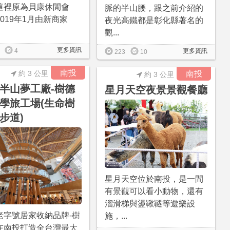
這裡原為貝康休閒會
脈的半山腰，跟之前介紹的
019年1月由新商家
夜光高鐵都是彰化縣著名的
觀...
更多資訊
4
更多資訊
223
10
南投
約 3 公里
南投
約 3 公里
半山夢工廠-樹德
星月天空夜景景觀餐廳
學旅工場(生命樹
步道)
星月天空位於南投，是一間
有景觀可以看小動物，還有
溜滑梯與盪鞦韆等遊樂設
老字號居家收納品牌-樹
施，...
在南投打造全台灣最大