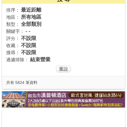
商家合作
最近距離
排序：
所有地區
地區：
全部類別
類型：
推薦景點
- -
關鍵字：
不設限
評分：
不設限
收藏：
討論區
不設限
搜尋：
結束營業
過濾排除：
聯絡我們
APP下載
共有 5824 筆資料