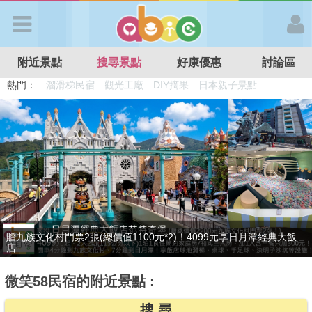
歡迎加入
附近景點
搜尋景點
好康優惠
討論區
APP登入
熱門：
溜滑梯民宿
觀光工廠
DIY摘果
日本親子景點
特色遊戲場
親子住房優惠
台北親子餐廳
溫泉泡湯SPA
首 頁
搜尋景點
好康優惠
只賣4天，要訂要快！捷絲旅-宜蘭礁溪館3099元起享2大1幼1泊1食住
贈九族文化村門票2張(總價值1100元*2)！4099元享日月潭經典大飯
最新消息
雙人...
店...
微笑58民宿的附近景點 :
最新留言
搜 尋