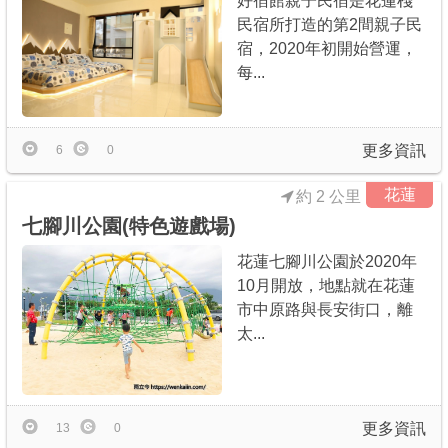
好宿館親子民宿是花蓮棧
民宿所打造的第2間親子民
宿，2020年初開始營運，
每...
更多資訊
6
0
花蓮
約 2 公里
七腳川公園(特色遊戲場)
花蓮七腳川公園於2020年
10月開放，地點就在花蓮
市中原路與長安街口，離
太...
更多資訊
13
0