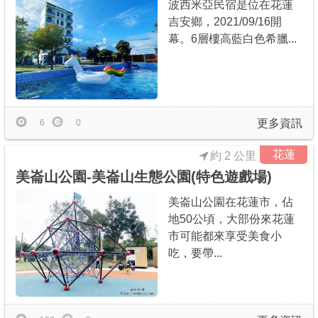
波西米亞民宿是位在花蓮
吉安鄉，2021/09/16開
幕。6層樓高藍白色希臘...
更多資訊
6
0
花蓮
約 2 公里
美崙山公園-美崙山生態公園(特色遊戲場)
美崙山公園在花蓮市，佔
地50公頃，大部份來花蓮
市可能都來享受美食小
吃，要帶...