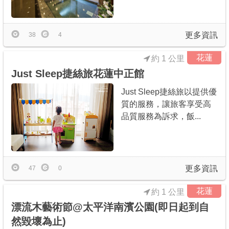
更多資訊
38
4
花蓮
約 1 公里
Just Sleep捷絲旅花蓮中正館
Just Sleep捷絲旅以提供優
質的服務，讓旅客享受高
品質服務為訴求，飯...
更多資訊
47
0
花蓮
約 1 公里
漂流木藝術節@太平洋南濱公園(即日起到自
然毀壞為止)