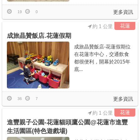
更多資訊
19
0
花蓮
約 1 公里
成旅晶贊飯店.花蓮假期
成旅晶贊飯店-花蓮假期位
在花蓮市中心，交通飲食
都很便利，開幕於2015年
底...
更多資訊
36
7
花蓮
約 1 公里
進豐親子公園-花蓮貓頭鷹公園@花蓮市進豐
生活園區(特色遊戲場)