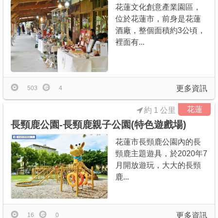
花蓮文化創意產業園區，
位於花蓮市，前身是花蓮
酒廠，整個面積約3公頃，
裡面有...
更多資訊
503
4
花蓮
約 1 公里
長頸鹿公園-長頸鹿親子公園(特色遊戲場)
花蓮市長頸鹿公園內的長
頸鹿主題遊具，於2020年7
月開放遊玩，大大的長頸
鹿...
更多資訊
16
0