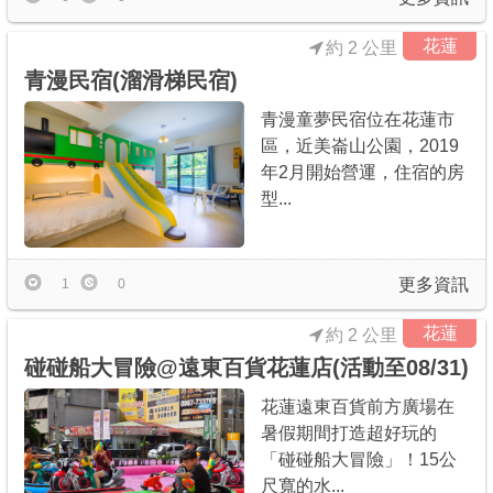
花蓮
約 2 公里
青漫民宿(溜滑梯民宿)
青漫童夢民宿位在花蓮市
區，近美崙山公園，2019
年2月開始營運，住宿的房
型...
更多資訊
1
0
花蓮
約 2 公里
碰碰船大冒險@遠東百貨花蓮店(活動至08/31)
花蓮遠東百貨前方廣場在
暑假期間打造超好玩的
「碰碰船大冒險」！15公
尺寬的水...