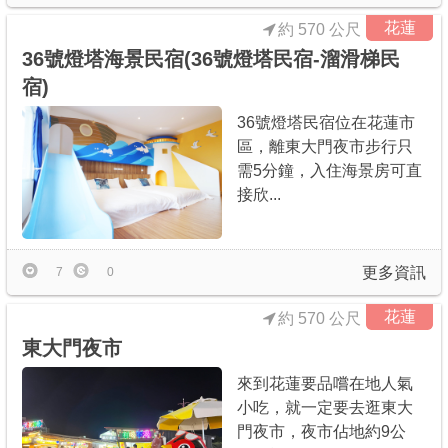
花蓮
約 570 公尺
36號燈塔海景民宿(36號燈塔民宿-溜滑梯民
宿)
36號燈塔民宿位在花蓮市
區，離東大門夜市步行只
需5分鐘，入住海景房可直
接欣...
更多資訊
7
0
花蓮
約 570 公尺
東大門夜市
來到花蓮要品嚐在地人氣
小吃，就一定要去逛東大
門夜市，夜市佔地約9公