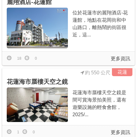
麗翔酒店-花蓮館
位於花蓮市的麗翔酒店-花
蓮館，地點在花岡街和中
山路口，離熱鬧的街區很
近，這...
更多資訊
18
0
花蓮
約 550 公尺
花蓮海市蜃樓天空之鏡
花蓮海市蜃樓天空之鏡是
間可賞海景拍美照，還有
遊樂設施的輕食會館，
2025/...
更多資訊
1
0