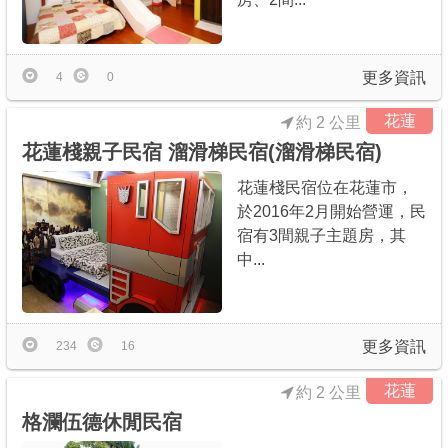
更多資訊
4
0
花蓮
約 2 公里
花蓮棧親子民宿 溜滑梯民宿(溜滑梯民宿)
花蓮棧民宿位在花蓮市，
於2016年2月開始營運，民
宿有3間親子主題房，其
中...
更多資訊
234
16
花蓮
約 2 公里
格瀾伍德休閒民宿