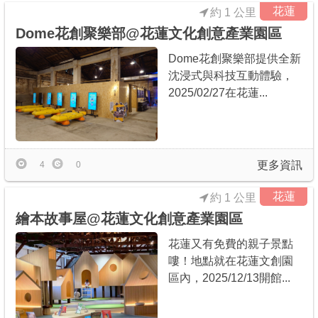
花蓮
約 1 公里
Dome花創聚樂部@花蓮文化創意產業園區
Dome花創聚樂部提供全新
沈浸式與科技互動體驗，
2025/02/27在花蓮...
更多資訊
4
0
花蓮
約 1 公里
繪本故事屋@花蓮文化創意產業園區
花蓮又有免費的親子景點
嘍！地點就在花蓮文創園
區內，2025/12/13開館...