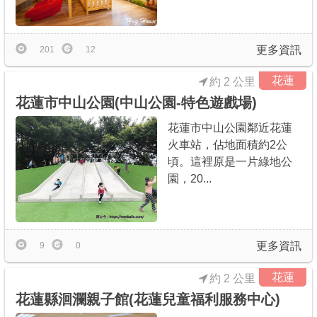
更多資訊
201
12
花蓮
約 2 公里
花蓮市中山公園(中山公園-特色遊戲場)
花蓮市中山公園鄰近花蓮
火車站，佔地面積約2公
頃。這裡原是一片綠地公
園，20...
更多資訊
9
0
花蓮
約 2 公里
花蓮縣洄瀾親子館(花蓮兒童福利服務中心)