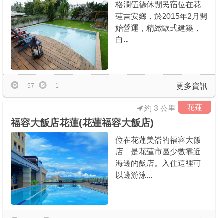
格瀾伍德休閒民宿位在花
蓮吉安鄉，於2015年2月開
始營運，精緻歐式建築，
白...
更多資訊
57
1
花蓮
約 3 公里
福容大飯店花蓮(花蓮福容大飯店)
位在花蓮美崙的福容大飯
店，是花蓮市區少數靠近
海邊的飯店。入住這裡可
以邊游泳...