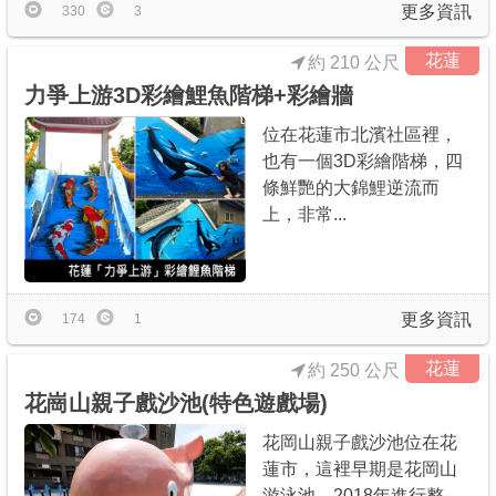
更多資訊
330
3
花蓮
約 210 公尺
力爭上游3D彩繪鯉魚階梯+彩繪牆
位在花蓮市北濱社區裡，
也有一個3D彩繪階梯，四
條鮮艷的大錦鯉逆流而
上，非常...
更多資訊
174
1
花蓮
約 250 公尺
花崗山親子戲沙池(特色遊戲場)
花岡山親子戲沙池位在花
蓮市，這裡早期是花岡山
游泳池，2018年進行整