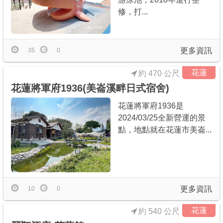
修，打...
更多資訊
35
0
花蓮
約 470 公尺
花蓮將軍府1936(美崙溪畔日式宿舍)
花蓮將軍府1936是
2024/03/25全新營運的景
點，地點就在花蓮市美崙...
更多資訊
10
0
花蓮
約 540 公尺