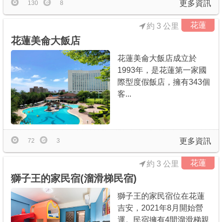
更多資訊
130
8
花蓮
約 3 公里
花蓮美侖大飯店
花蓮美侖大飯店成立於
1993年，是花蓮第一家國
際型度假飯店，擁有343個
客...
更多資訊
72
3
花蓮
約 3 公里
獅子王的家民宿(溜滑梯民宿)
獅子王的家民宿位在花蓮
吉安，2021年8月開始營
運。民宿擁有4間溜滑梯親