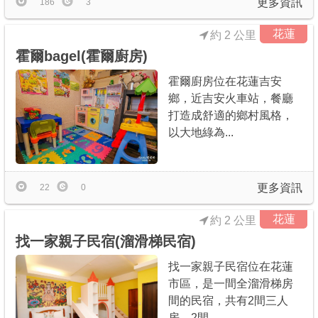
更多資訊
186
3
花蓮
約 2 公里
霍爾bagel(霍爾廚房)
霍爾廚房位在花蓮吉安
鄉，近吉安火車站，餐廳
打造成舒適的鄉村風格，
以大地綠為...
更多資訊
22
0
花蓮
約 2 公里
找一家親子民宿(溜滑梯民宿)
找一家親子民宿位在花蓮
市區，是一間全溜滑梯房
間的民宿，共有2間三人
房、2間...