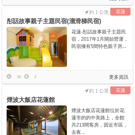
花蓮
約 1 公里
彤話故事親子主題民宿(溜滑梯民宿)
花蓮-彤話故事親子主題民
宿，2017年1月開始營運，
民宿擁有5間特色親子房...
更多資訊
36
2
花蓮
約 1 公里
煙波大飯店花蓮館
煙波大飯店花蓮館位於花
蓮市的的中美路上，全館
共213間客房，因近市區，
去夜...