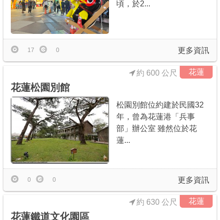
頃，於2...
更多資訊
17
0
花蓮
約 600 公尺
花蓮松園別館
松園別館位約建於民國32
年，曾為花蓮港「兵事
部」辦公室 雖然位於花
蓮...
更多資訊
0
0
花蓮
約 630 公尺
花蓮鐵道文化園區