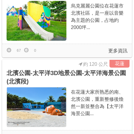
烏克麗麗公園位在花蓮市
北濱社區，是一座以音樂
為主題的公園，占地約
2000坪...
更多資訊
67
0
花蓮
約 120 公尺
北濱公園-太平洋3D地景公園-太平洋海景公園
(北濱段)
在花蓮大家所熟悉的南、
北濱公園，重新整修後煥
然一新並整合為【太平洋
海景公園...