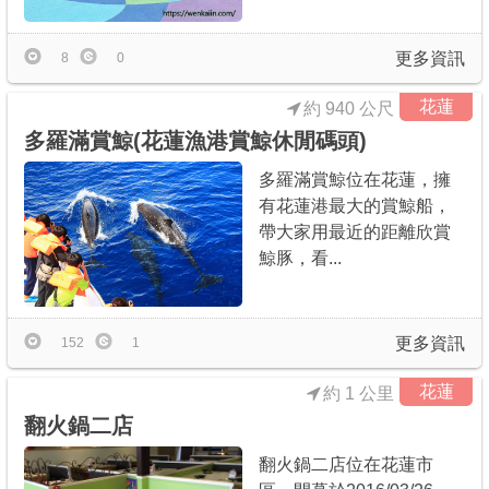
更多資訊
8
0
花蓮
約 940 公尺
多羅滿賞鯨(花蓮漁港賞鯨休閒碼頭)
多羅滿賞鯨位在花蓮，擁
有花蓮港最大的賞鯨船，
帶大家用最近的距離欣賞
鯨豚，看...
更多資訊
152
1
花蓮
約 1 公里
翻火鍋二店
翻火鍋二店位在花蓮市