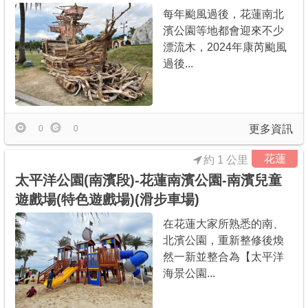
每年颱風過後，花蓮南北
濱公園等地都會迎來不少
漂流木，2024年康芮颱風
過後...
更多資訊
0
0
花蓮
約 1 公里
太平洋公園(南濱段)-花蓮南濱公園-南濱兒童
遊戲場(特色遊戲場)(滑步車場)
在花蓮大家所熟悉的南、
北濱公園，重新整修後煥
然一新並整合為【太平洋
海景公園...