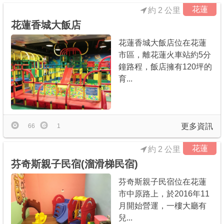
花蓮
約 2 公里
花蓮香城大飯店
花蓮香城大飯店位在花蓮
市區，離花蓮火車站約5分
鐘路程，飯店擁有120坪的
育...
更多資訊
66
1
花蓮
約 2 公里
芬奇斯親子民宿(溜滑梯民宿)
芬奇斯親子民宿位在花蓮
市中原路上，於2016年11
月開始營運，一樓大廳有
兒...