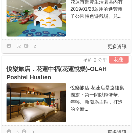
花蓮市進豐生活園區內有
2019/01/23啟用的進豐親
子公園特色遊戲場、兒...
更多資訊
62
2
花蓮
約 2 公里
悅樂旅店．花蓮中福(花蓮悅樂)-OLAH
Poshtel Hualien
悅樂旅店-花蓮店是遠雄集
團旗下第一間以輕奢華、
年輕、新潮為主軸，打造
的全新...
更多資訊
6
0