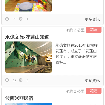
更多資訊
75
4
花蓮
約 2 公里
承億文旅-花蓮山知道
承億文旅在2016年初前往
花蓮市，成立了「花蓮山
知道」，維持著承億文旅
獨特...
更多資訊
19
0
花蓮
約 2 公里
波西米亞民宿