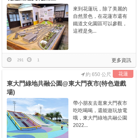
來到花蓮玩，除了美麗的
自然景色，在花蓮市還有
鐵道文化園區可以參觀，
這裡是免...
更多資訊
291
1
花蓮
約 650 公尺
東大門綠地共融公園@東大門夜市(特色遊戲
場)
帶小朋友去逛東大門夜市
吃吃喝喝，還能遊玩放電
哦，東大門綠地共融公園
2022...