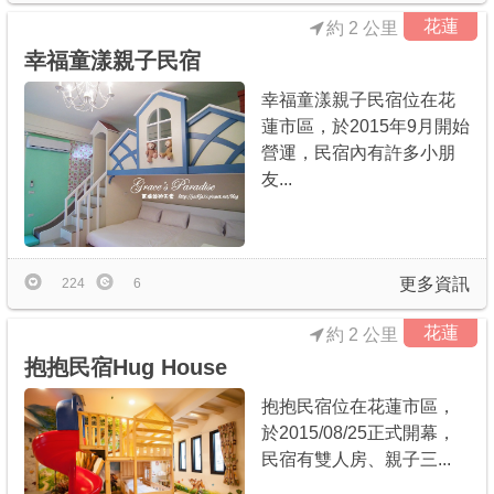
花蓮
約 2 公里
幸福童漾親子民宿
幸福童漾親子民宿位在花
蓮市區，於2015年9月開始
營運，民宿內有許多小朋
友...
更多資訊
224
6
花蓮
約 2 公里
抱抱民宿Hug House
抱抱民宿位在花蓮市區，
於2015/08/25正式開幕，
民宿有雙人房、親子三...