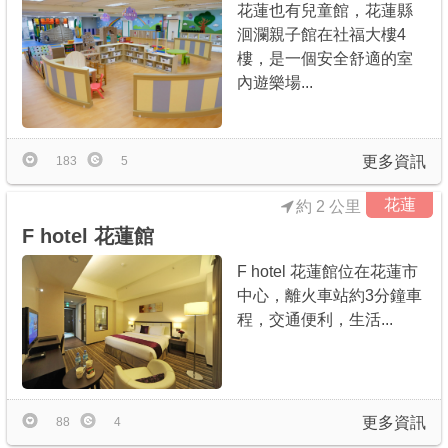
花蓮也有兒童館，花蓮縣
洄瀾親子館在社福大樓4
樓，是一個安全舒適的室
內遊樂場...
更多資訊
183
5
花蓮
約 2 公里
F hotel 花蓮館
F hotel 花蓮館位在花蓮市
中心，離火車站約3分鐘車
程，交通便利，生活...
更多資訊
88
4