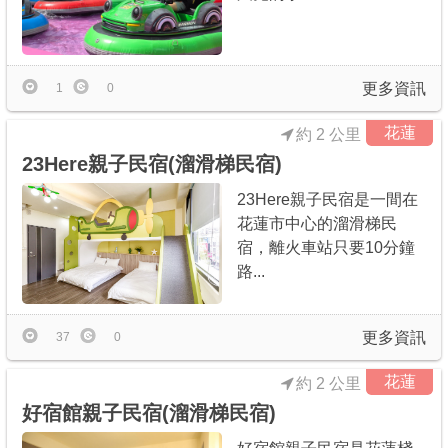
更多資訊
1
0
花蓮
約 2 公里
23Here親子民宿(溜滑梯民宿)
23Here親子民宿是一間在
花蓮市中心的溜滑梯民
宿，離火車站只要10分鐘
路...
更多資訊
37
0
花蓮
約 2 公里
好宿館親子民宿(溜滑梯民宿)