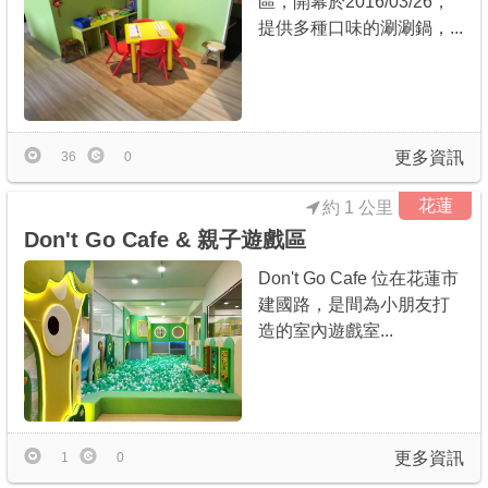
區，開幕於2016/03/26，
提供多種口味的涮涮鍋，...
更多資訊
36
0
花蓮
約 1 公里
Don't Go Cafe & 親子遊戲區
Don't Go Cafe 位在花蓮市
建國路，是間為小朋友打
造的室內遊戲室...
更多資訊
1
0