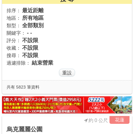
商家合作
最近距離
排序：
所有地區
地區：
全部類別
類型：
推薦景點
- -
關鍵字：
不設限
評分：
不設限
收藏：
討論區
不設限
搜尋：
結束營業
過濾排除：
聯絡我們
APP下載
共有 5823 筆資料
花蓮
約 0 公尺
烏克麗麗公園