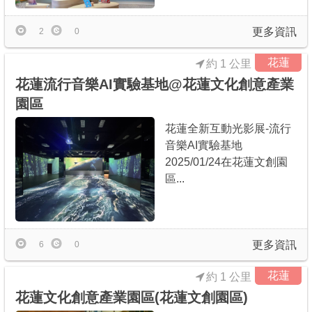
更多資訊
2
0
花蓮
約 1 公里
花蓮流行音樂AI實驗基地@花蓮文化創意產業
園區
花蓮全新互動光影展-流行
音樂AI實驗基地
2025/01/24在花蓮文創園
區...
更多資訊
6
0
花蓮
約 1 公里
花蓮文化創意產業園區(花蓮文創園區)