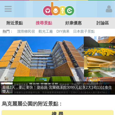
歡迎加入
附近景點
搜尋景點
好康優惠
討論區
APP登入
熱門：
特色遊戲場
親子住房優惠
台北親子餐廳
溫泉泡湯SPA
溜滑梯民宿
觀光工廠
DIY摘果
日本親子景點
首 頁
搜尋景點
好康優惠
贈九族文化村門票2張(總價值1100元*2)！4099元享日月潭經典大飯
最新消息
店...
烏克麗麗公園的附近景點 :
最新留言
搜 尋