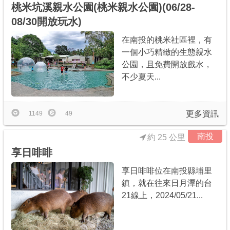
桃米坑溪親水公園(桃米親水公園)(06/28-
08/30開放玩水)
在南投的桃米社區裡，有
一個小巧精緻的生態親水
公園，且免費開放戲水，
不少夏天...
更多資訊
1149
49
南投
約 25 公里
享日啡啡
享日啡啡位在南投縣埔里
鎮，就在往來日月潭的台
21線上，2024/05/21...