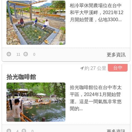
柏冷翠休閒農場位在台中
和平大甲溪畔，2021年12
月開始營運，佔地3300...
更多資訊
11
0
台中
約 27 公里
拾光咖啡館
拾光咖啡館位在台中市太
平區，2024年1月開始營
運。這是一間氣氛非常悠
閒的...
更多資訊
4
0