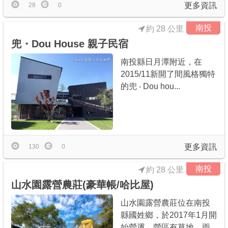
更多資訊
28
0
南投
約 28 公里
兜・Dou House 親子民宿
南投縣日月潭附近，在
2015/11新開了間風格獨特
的兜 ‧ Dou hou...
更多資訊
130
0
南投
約 28 公里
山水園露營農莊(豪華帳/哈比屋)
山水園露營農莊位在南投
縣國姓鄉，於2017年1月開
始營運，營區有草地、雨