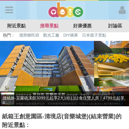
歡迎加入
附近景點
搜尋景點
好康優惠
討論區
APP登入
熱門：
溜滑梯民宿
觀光工廠
DIY摘果
日本親子景點
特色遊戲場
親子住房優惠
台北親子餐廳
溫泉泡湯SPA
首 頁
搜尋景點
好康優惠
贈九族文化村門票2張(總價值1100元*2)！4099元享日月潭經典大飯
最新消息
店...
紙箱王創意園區-清境店(音樂城堡)(結束營業)的
最新留言
附近景點 :