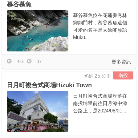
慕谷慕魚
慕谷慕魚位在花蓮縣秀林
鄉銅門村，慕谷慕魚這個
可愛的名字是太魯閣族語
Muku...
更多資訊
493
18
南投
約 25 公里
日月町複合式商場Hizuki Town
日月町複合式商場座落在
南投埔里前往日月潭中潭
公路上，是2024/08/01...