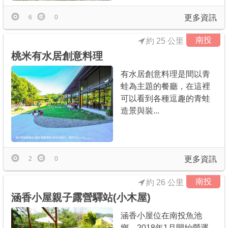
更多資訊
6
0
南投
約 25 公里
桃米有水居創意料理
有水居創意料理是間以青
蛙為主題的餐廳，在這裡
可以看到各種逗趣的青蛙
造景與裝...
更多資訊
2
0
南投
約 26 公里
涵香小屋親子露營驛站(小木屋)
涵香小屋位在南投魚池
鄉，2018年1月開始營運，