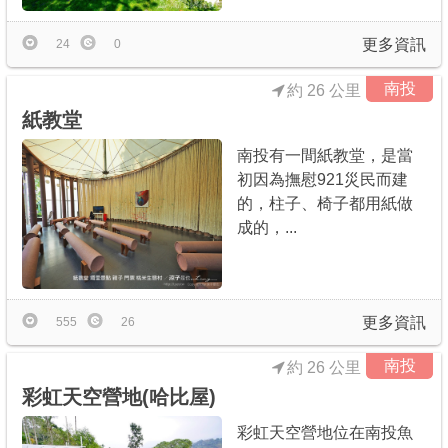
更多資訊
24
0
南投
約 26 公里
紙教堂
南投有一間紙教堂，是當
初因為撫慰921災民而建
的，柱子、椅子都用紙做
成的，...
更多資訊
555
26
南投
約 26 公里
彩虹天空營地(哈比屋)
彩虹天空營地位在南投魚