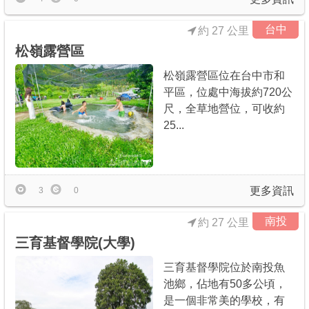
台中
約 27 公里
松嶺露營區
松嶺露營區位在台中市和
平區，位處中海拔約720公
尺，全草地營位，可收約
25...
更多資訊
3
0
南投
約 27 公里
三育基督學院(大學)
三育基督學院位於南投魚
池鄉，佔地有50多公頃，
是一個非常美的學校，有