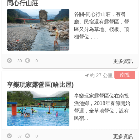
同心行山莊
谷關-同心行山莊，有餐
廳、民宿還有露營區，營
區又分為草地、棧板、頂
棚營位，...
更多資訊
30
0
南投
約 27 公里
享樂玩家露營區(哈比屋)
享樂玩家露營區位在南投
漁池鄉，2018年春節開始
營運，全草地營位，設有
民宿...
更多資訊
37
0