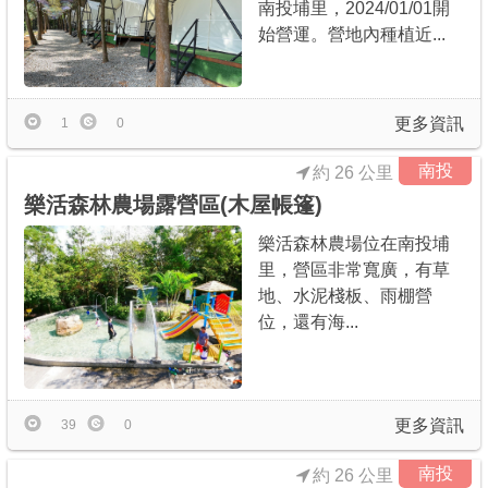
南投埔里，2024/01/01開
始營運。營地內種植近...
更多資訊
1
0
南投
約 26 公里
樂活森林農場露營區(木屋帳篷)
樂活森林農場位在南投埔
里，營區非常寬廣，有草
地、水泥棧板、雨棚營
位，還有海...
更多資訊
39
0
南投
約 26 公里