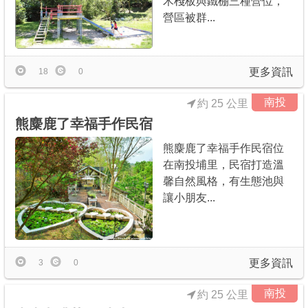
木棧板與鐵棚三種營位，
營區被群...
更多資訊
18
0
南投
約 25 公里
熊麋鹿了幸福手作民宿
熊麋鹿了幸福手作民宿位
在南投埔里，民宿打造溫
馨自然風格，有生態池與
讓小朋友...
更多資訊
3
0
南投
約 25 公里