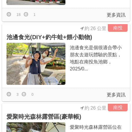
更多資訊
18
1
南投
約 26 公里
池邊食光(DIY+釣牛蛙+餵小動物)
池邊食光是個很適合帶小
朋友去遊玩體驗的景點，
地點在南投魚池鄉，
2025/0...
更多資訊
3
0
南投
約 26 公里
愛聚時光森林露營區(豪華帳)
愛聚時光森林露營區位在