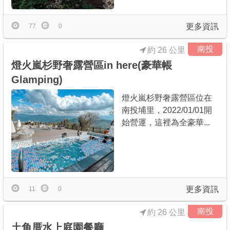
更多資訊
77
0
南投
約 26 公里
燈火嵐杉野奢露營區in here(豪華帳
Glamping)
燈火嵐杉野奢露營區位在
南投埔里，2022/01/01開
始營運，這裡為全豪華...
更多資訊
11
0
南投
約 26 公里
土角厝水上庭園餐廳