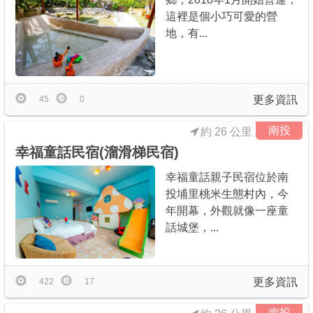
這裡是個小巧可愛的營
地，有...
更多資訊
45
0
南投
約 26 公里
幸福童話民宿(溜滑梯民宿)
幸福童話親子民宿位於南
投埔里桃米生態村內，今
年開幕，外觀就像一座童
話城堡，...
更多資訊
422
17
南投