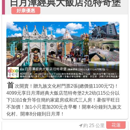
日月潭經典大飯店范特奇堡
好康優惠
首
次開賣！贈九族文化村門票2張(總價值1100元*2)！
4099元享日月潭經典大飯店范特奇堡2大2幼(115公分以
下)1泊1食升等住簡約家庭房或和式三人房！暑假平旺日
不加價！加1小只需加200元含早餐！開車4分鐘到九族文
化村、開車8分鐘到日月潭！
花蓮
約 25 公里