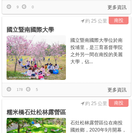
更多資訊
9
0
南投
約 25 公里
國立暨南國際大學
國立暨南國際大學位於南
投埔里，是三育基督學院
之外另一間在南投的美麗
大學，佔...
更多資訊
178
5
南投
約 25 公里
糯米橋石灶松林露營區
石灶松林露營區位在南投
國姓鄉，2020年9月開幕，