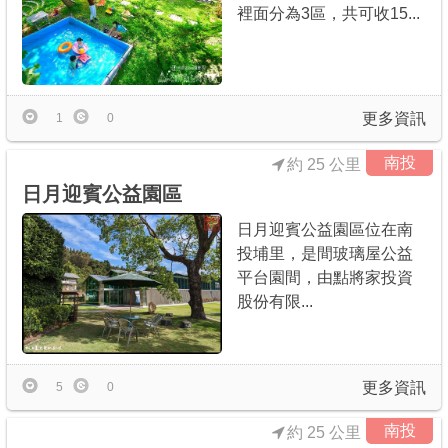
裡面分為3區，共可收15...
更多資訊
1
0
南投
約 25 公里
日月迎賓公益園區
日月迎賓公益園區位在南
投埔里，是間玻璃屋公益
平台園間，由點將家投資
股份有限...
更多資訊
5
0
南投
約 25 公里