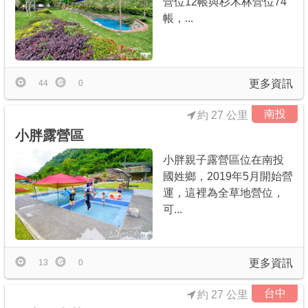
營位12帳與杉木林營位74
帳，...
更多資訊
44
0
南投
約 27 公里
小胖露營區
小胖親子露營區位在南投
國姓鄉，2019年5月開始營
運，這裡為全草地營位，
可...
更多資訊
13
0
台中
約 27 公里