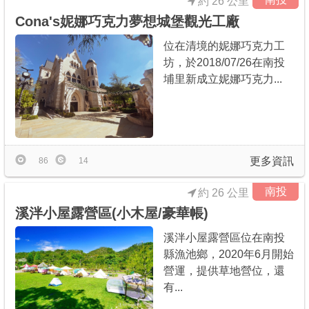
約 26 公里
Cona's妮娜巧克力夢想城堡觀光工廠
位在清境的妮娜巧克力工
坊，於2018/07/26在南投
埔里新成立妮娜巧克力...
更多資訊
86
14
南投
約 26 公里
溪泮小屋露營區(小木屋/豪華帳)
溪泮小屋露營區位在南投
縣漁池鄉，2020年6月開始
營運，提供草地營位，還
有...