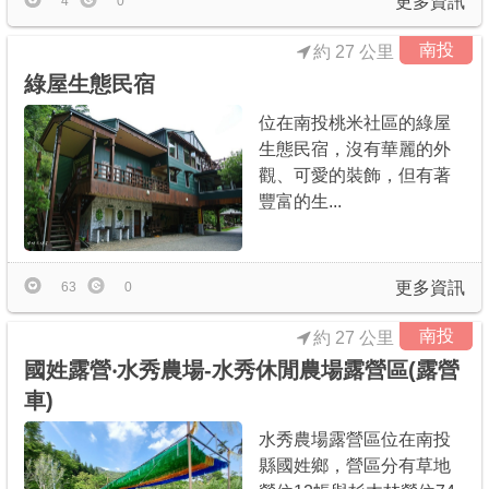
更多資訊
4
0
南投
約 27 公里
綠屋生態民宿
位在南投桃米社區的綠屋
生態民宿，沒有華麗的外
觀、可愛的裝飾，但有著
豐富的生...
更多資訊
63
0
南投
約 27 公里
國姓露營‧水秀農場-水秀休閒農場露營區(露營
車)
水秀農場露營區位在南投
縣國姓鄉，營區分有草地