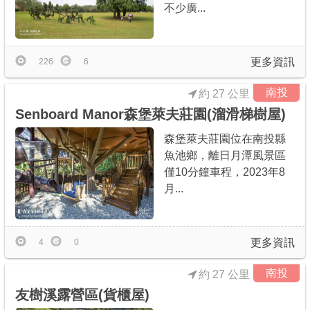
不少廣...
更多資訊
226
6
南投
約 27 公里
Senboard Manor森堡萊夫莊園(溜滑梯樹屋)
森堡萊夫莊園位在南投縣
魚池鄉，離日月潭風景區
僅10分鐘車程，2023年8
月...
更多資訊
4
0
南投
約 27 公里
友樹溪露營區(貨櫃屋)