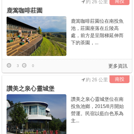
南投
約 26 公里
鹿篙咖啡莊園
鹿篙咖啡莊園位在南投魚
池，莊園座落在丘陵高
處，前方是呈階梯延伸而
下的茶園，...
更多資訊
3
0
南投
約 26 公里
讚美之泉心靈城堡
讚美之泉心靈城堡位在南
投魚池鄉，2015/8月開始
營運。民宿以藍白色系為
主...