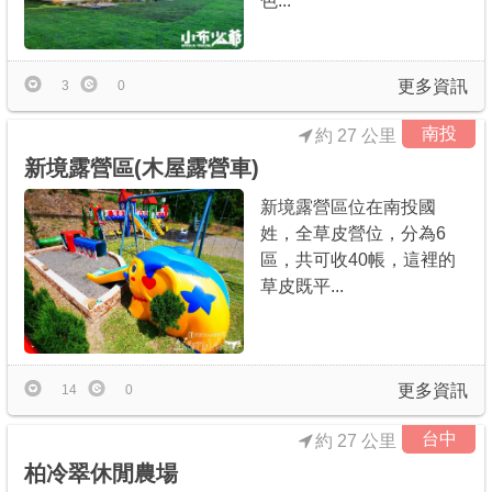
色...
更多資訊
3
0
南投
約 27 公里
新境露營區(木屋露營車)
新境露營區位在南投國
姓，全草皮營位，分為6
區，共可收40帳，這裡的
草皮既平...
更多資訊
14
0
台中
約 27 公里
柏冷翠休閒農場