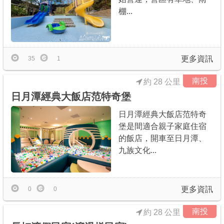
棚...
更多資訊
35
1
南投
約 28 公里
日月潭經典大飯店范特奇堡
日月潭經典大飯店范特奇
堡是間適合親子家庭住宿
的飯店，開車至日月潭、
九族文化...
更多資訊
0
0
南投
約 28 公里