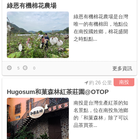
綠恩有機棉花農場
綠恩有機棉花農場是台灣
唯一的有機棉田，地點位
在南投國姓鄉，棉花盛開
之時點點...
更多資訊
5
0
南投
約 26 公里
Hugosum和菓森林紅茶莊園@OTOP
南投是台灣生產紅茶的知
名景點，位在南投魚池鄉
的「和菓森林」除了可以
品茶買茶...