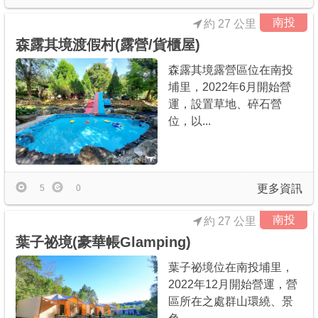
南投
約 27 公里
森露其境渡假村(露營/貨櫃屋)
森露其境露營區位在南投
埔里，2022年6月開始營
運，設置草地、碎石營
位，以...
更多資訊
5
0
南投
約 27 公里
葉子祕境(豪華帳Glamping)
葉子祕境位在南投埔里，
2022年12月開始營運，營
區所在之處群山環繞、景