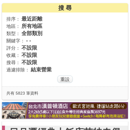
搜 尋
商家合作
最近距離
排序：
所有地區
地區：
推薦景點
全部類別
類型：
- -
關鍵字：
討論區
不設限
評分：
不設限
收藏：
不設限
搜尋：
聯絡我們
結束營業
過濾排除：
APP下載
共有 5823 筆資料