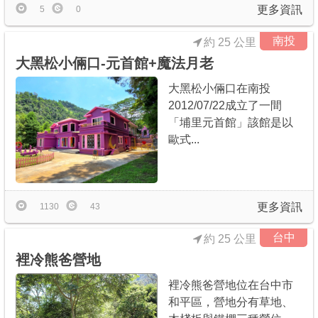
更多資訊
5
0
南投
約 25 公里
大黑松小倆口-元首館+魔法月老
大黑松小倆口在南投
2012/07/22成立了一間
「埔里元首館」該館是以
歐式...
更多資訊
1130
43
台中
約 25 公里
裡冷熊爸營地
裡冷熊爸營地位在台中市
和平區，營地分有草地、