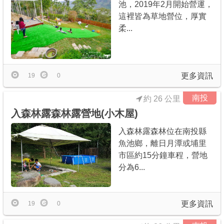
池，2019年2月開始營運，
這裡皆為草地營位，厚實
柔...
更多資訊
19
0
南投
約 26 公里
入森林露森林露營地(小木屋)
入森林露森林位在南投縣
魚池鄉，離日月潭或埔里
市區約15分鐘車程，營地
分為6...
更多資訊
19
0