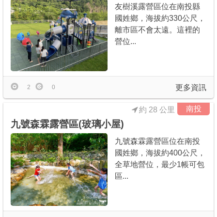
友樹溪露營區位在南投縣
國姓鄉，海拔約330公尺，
離市區不會太遠。這裡的
營位...
更多資訊
2
0
南投
約 28 公里
九號森霖露營區(玻璃小屋)
九號森霖露營區位在南投
國姓鄉，海拔約400公尺，
全草地營位，最少1帳可包
區...