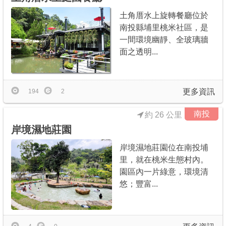
土角厝水上旋轉餐廳位於
南投縣埔里桃米社區，是
一間環境幽靜、全玻璃牆
面之透明...
更多資訊
194
2
南投
約 26 公里
岸境濕地莊園
岸境濕地莊園位在南投埔
里，就在桃米生態村內。
園區內一片綠意，環境清
悠；豐富...