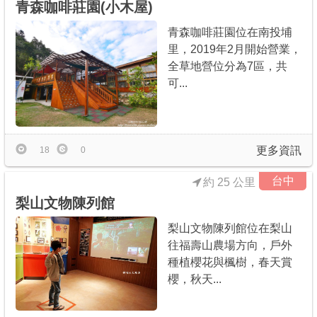
青森咖啡莊園(小木屋)
青森咖啡莊園位在南投埔
里，2019年2月開始營業，
全草地營位分為7區，共
可...
更多資訊
18
0
台中
約 25 公里
梨山文物陳列館
梨山文物陳列館位在梨山
往福壽山農場方向，戶外
種植櫻花與楓樹，春天賞
櫻，秋天...