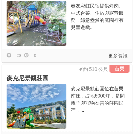
春友彩虹民宿提供烤肉、
中式合菜、住宿與露營服
務，綠意盎然的庭園裡有
兒童遊戲...
更多資訊
20
0
苗栗
約 510 公尺
麥克尼景觀莊園
麥克尼景觀莊園位在苗栗
南庄，占地6000坪，是間
親子與寵物友善的莊園民
宿，...