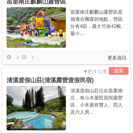
苗栗南庄麒麟山露營區
苗栗南庄麒麟山露營區是
個適合團露的地點，營區
分有4區，最大可收42帳、
最小...
更多資訊
3
0
苗栗
約 4 公里
清溪渡假山莊(清溪露營渡假民宿)
清溪渡假山莊位在苗栗南
庄，有小木屋民宿與露營
區，小木屋有雙人、四人
及六人房...