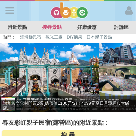
歡迎加入
附近景點
搜尋景點
好康優惠
討論區
APP登入
熱門：
特色遊戲場
親子住房優惠
台北親子餐廳
溫泉泡湯SPA
溜滑梯民宿
觀光工廠
DIY摘果
日本親子景點
首 頁
搜尋景點
好康優惠
捷絲旅-宜蘭礁溪館3099元起享2大1幼1泊1食住雙人房！4799元起享
最新消息
4...
春友彩虹親子民宿(露營區)的附近景點 :
最新留言
搜 尋