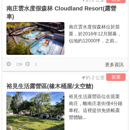
南庄雲水度假森林 Cloudland Resort(露營
車)
南庄雲水度假森林位於苗
栗，於2016年12月開幕，
佔地約12000坪，之前...
更多資訊
236
2
苗栗
約 2 公里
裕見生活露營區(橡木桶屋/太空艙)
裕見生活露營區位在苗栗
南庄，離南庄老街僅4分鐘
車程。這裡提供免搭帳露
營體驗...