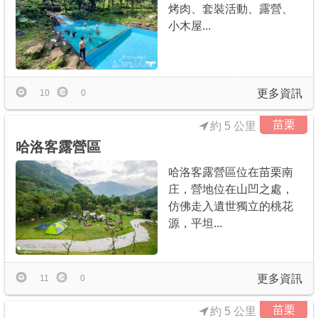
烤肉、套裝活動、露營、
小木屋...
更多資訊
10
0
苗栗
約 5 公里
哈洛客露營區
哈洛客露營區位在苗栗南
庄，營地位在山凹之處，
仿佛走入遺世獨立的桃花
源，平坦...
更多資訊
11
0
苗栗
約 5 公里