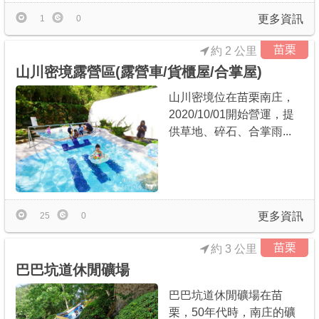
更多資訊
1
0
苗栗
約 2 公里
山川密境露營區(露營車/貨櫃屋/合掌屋)
山川密境位在苗栗南庄，
2020/10/01開始營運，提
供草地、碎石、合掌雨...
更多資訊
25
0
苗栗
約 3 公里
巴巴坑道休閒礦場
巴巴坑道休閒礦場在苗
栗，50年代時，南庄的礦