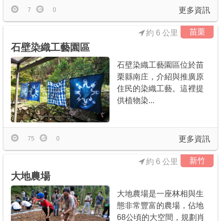
更多資訊
7
0
苗栗
約 6 公里
石壁染織工藝園區
石壁染織工藝園區位於苗
栗縣南庄，介紹與推廣原
住民的染織工藝。這裡提
供植物染...
更多資訊
75
0
新竹
約 6 公里
大地農場
大地農場是一座林相與生
態非常豐富的農場，佔地
68公頃的大空間，規劃肖