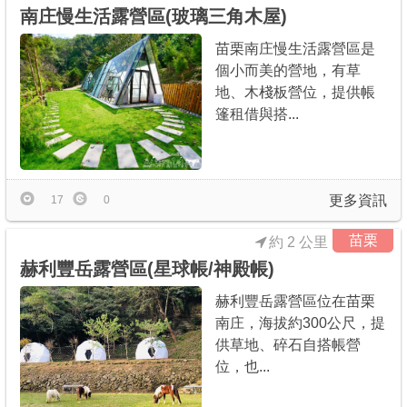
南庄慢生活露營區(玻璃三角木屋)
苗栗南庄慢生活露營區是
個小而美的營地，有草
地、木棧板營位，提供帳
篷租借與搭...
更多資訊
17
0
苗栗
約 2 公里
赫利豐岳露營區(星球帳/神殿帳)
赫利豐岳露營區位在苗栗
南庄，海拔約300公尺，提
供草地、碎石自搭帳營
位，也...