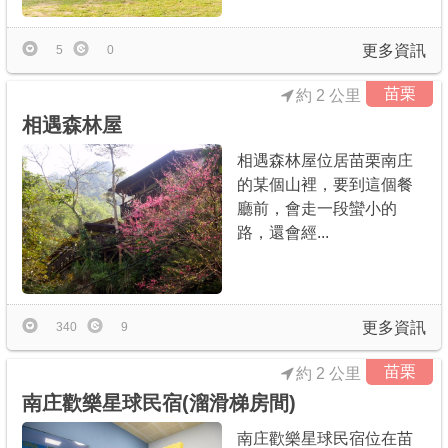
更多資訊
5
0
苗栗
約 2 公里
相遇森林屋
相遇森林屋位居苗栗南庄
的某個山裡，要到這個餐
廳前，會走一段蠻小的
路，還會經...
更多資訊
340
9
苗栗
約 2 公里
南庄歡樂星球民宿(溜滑梯房間)
南庄歡樂星球民宿位在苗