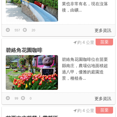
業也非常有名，現在沒落
後，由礦...
更多資訊
557
20
苗栗
約 4 公里
碧絡角花園咖啡
碧絡角花園咖啡位在苗栗
縣南庄，農場佔地面積超
過八甲，優雅的庭園造
景，種植各...
更多資訊
99
0
苗栗
約 4 公里