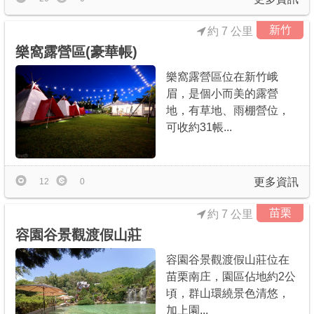
新竹
約 7 公里
樂窩露營區(豪華帳)
樂窩露營區位在新竹峨
眉，是個小而美的露營
地，有草地、雨棚營位，
可收約31帳...
更多資訊
12
0
苗栗
約 7 公里
容園谷景觀渡假山莊
容園谷景觀渡假山莊位在
苗栗南庄，園區佔地約2公
頃，群山環繞景色清悠，
加上園...