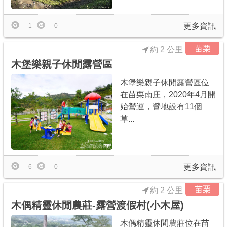
更多資訊
1
0
苗栗
約 2 公里
木堡樂親子休閒露營區
木堡樂親子休閒露營區位
在苗栗南庄，2020年4月開
始營運，營地設有11個
草...
更多資訊
6
0
苗栗
約 2 公里
木偶精靈休閒農莊-露營渡假村(小木屋)
木偶精靈休閒農莊位在苗