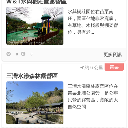
W＆T水與樹莊園露營區
水與樹莊園位在苗栗南
庄，園區佔地非常寬廣，
有草地、木棧板與棚架營
位，另有老...
更多資訊
8
0
苗栗
約 6 公里
三灣水漾森林露營區
三灣水漾森林露營區位在
苗栗北埔公園旁，是公辦
民營的露營區，寬敞的大
自然空間...