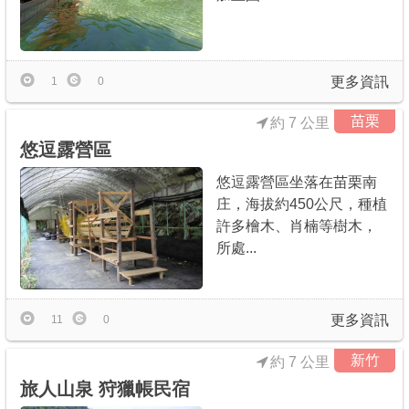
更多資訊
1
0
苗栗
約 7 公里
悠逗露營區
悠逗露營區坐落在苗栗南
庄，海拔約450公尺，種植
許多檜木、肖楠等樹木，
所處...
更多資訊
11
0
新竹
約 7 公里
旅人山泉 狩獵帳民宿