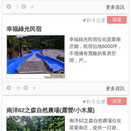
更多資訊
7
0
苗栗
約 4 公里
幸福綠光民宿
幸福綠光民宿位在苗栗南
庄鄉，民宿佔地6000坪，
不僅擁有寬敞的客房空
間，戶...
更多資訊
77
0
苗栗
約 5 公里
南洋62之森自然農場(露營/小木屋)
南洋62之森自然農場位在
苗栗南庄，提供一日遊、