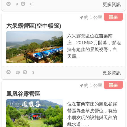
更多資訊
9
0
苗栗
約 1 公里
六呆露營區(空中帳篷)
六呆露營區位在苗栗南
庄，2018年2月開幕，營地
擁有絕佳的景觀視野，白
天廣...
更多資訊
39
3
苗栗
約 1 公里
鳳凰谷露營區
位在苗栗南庄的鳳凰谷露
營區為全草皮營位，有給
小朋友玩的設施與天然的
戲水道，...