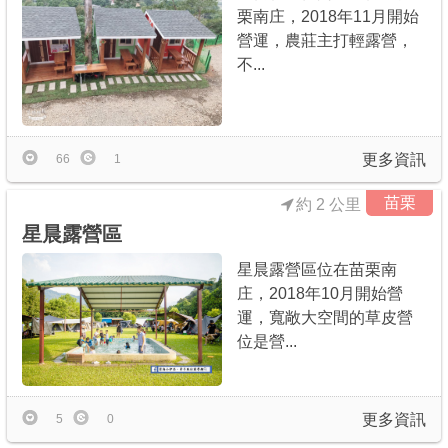
栗南庄，2018年11月開始
營運，農莊主打輕露營，
不...
更多資訊
66
1
苗栗
約 2 公里
星晨露營區
星晨露營區位在苗栗南
庄，2018年10月開始營
運，寬敞大空間的草皮營
位是營...
更多資訊
5
0