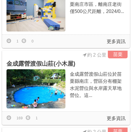
栗南庄市區，離南庄老街
僅500公尺距離，2024/0...
更多資訊
1
0
苗栗
約 2 公里
金成露營渡假山莊(小木屋)
金成露營渡假山莊位於苗
栗縣南庄，營區分有棚架
水泥營位與水岸露天草地
營位。這...
更多資訊
169
1
苗栗
約 2 公里