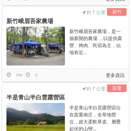
新竹
約 7 公里
新竹峨眉吾家農場
新竹峨眉吾家農場，是一
個新開的農場 ，以提供露
營、烤肉、民宿為主，佔
地有近...
更多資訊
696
8
苗栗
約 7 公里
半是青山半白雲露營區
半是青山半白雲露營區位
在苗栗南庄，全草地營
位，超大柔軟草皮、層疊
起伏的山巒...