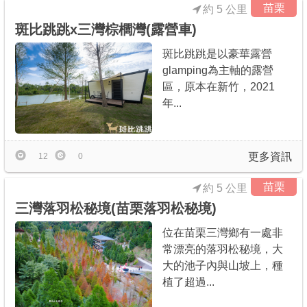
苗栗
約 5 公里
斑比跳跳x三灣棕櫚灣(露營車)
斑比跳跳是以豪華露營
glamping為主軸的露營
區，原本在新竹，2021
年...
更多資訊
12
0
苗栗
約 5 公里
三灣落羽松秘境(苗栗落羽松秘境)
位在苗栗三灣鄉有一處非
常漂亮的落羽松秘境，大
大的池子內與山坡上，種
植了超過...