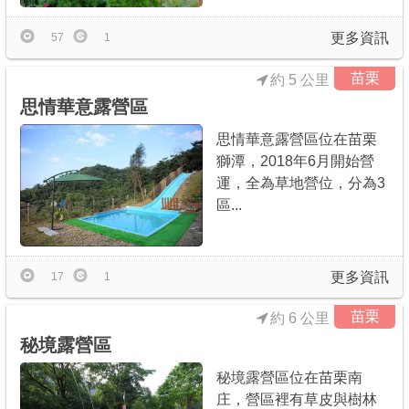
更多資訊
57
1
苗栗
約 5 公里
思情華意露營區
思情華意露營區位在苗栗
獅潭，2018年6月開始營
運，全為草地營位，分為3
區...
更多資訊
17
1
苗栗
約 6 公里
秘境露營區
秘境露營區位在苗栗南
庄，營區裡有草皮與樹林