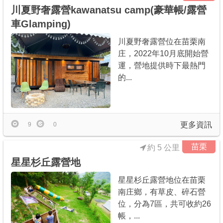
川夏野奢露營kawanatsu camp(豪華帳/露營
車Glamping)
川夏野奢露營位在苗栗南
庄，2022年10月底開始營
運，營地提供時下最熱門
的...
更多資訊
9
0
苗栗
約 5 公里
星星杉丘露營地
星星杉丘露營地位在苗栗
南庄鄉，有草皮、碎石營
位，分為7區，共可收約26
帳，...