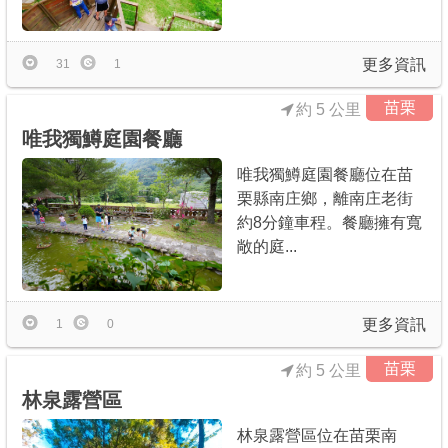
更多資訊
31
1
苗栗
約 5 公里
唯我獨鱒庭園餐廳
唯我獨鱒庭園餐廳位在苗
栗縣南庄鄉，離南庄老街
約8分鐘車程。餐廳擁有寬
敞的庭...
更多資訊
1
0
苗栗
約 5 公里
林泉露營區
林泉露營區位在苗栗南