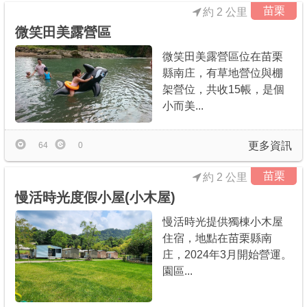
苗栗
約 2 公里
微笑田美露營區
微笑田美露營區位在苗栗
縣南庄，有草地營位與棚
架營位，共收15帳，是個
小而美...
更多資訊
64
0
苗栗
約 2 公里
慢活時光度假小屋(小木屋)
慢活時光提供獨棟小木屋
住宿，地點在苗栗縣南
庄，2024年3月開始營運。
園區...