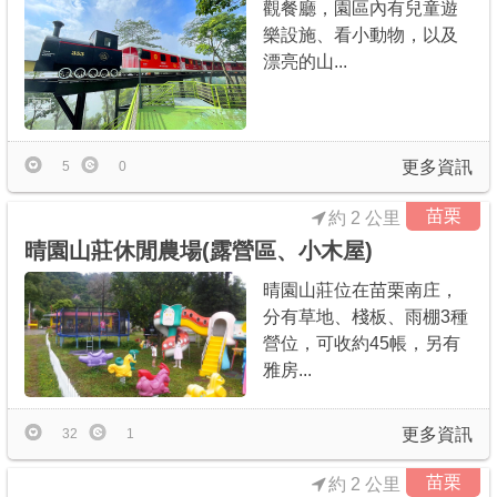
觀餐廳，園區內有兒童遊
樂設施、看小動物，以及
漂亮的山...
更多資訊
5
0
苗栗
約 2 公里
晴園山莊休閒農場(露營區、小木屋)
晴園山莊位在苗栗南庄，
分有草地、棧板、雨棚3種
營位，可收約45帳，另有
雅房...
更多資訊
32
1
苗栗
約 2 公里