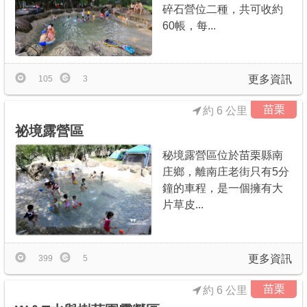
碎石營位二種，共可收約
60帳，每...
更多資訊
105
3
苗栗
約 6 公里
祕境露營區
秘境露營區位於苗栗縣南
庄鄉，離南庄老街只有5分
鐘的車程，是一個擁有大
片草皮...
更多資訊
399
5
苗栗
約 6 公里