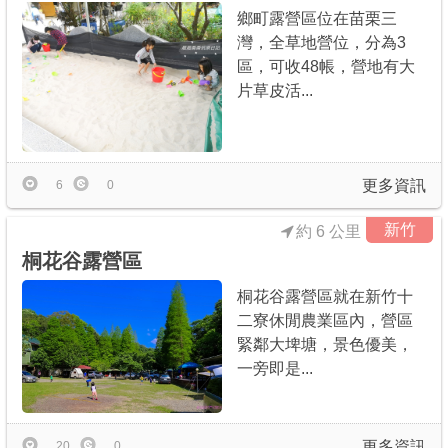
鄉町露營區位在苗栗三
灣，全草地營位，分為3
區，可收48帳，營地有大
片草皮活...
更多資訊
6
0
新竹
約 6 公里
桐花谷露營區
桐花谷露營區就在新竹十
二寮休閒農業區內，營區
緊鄰大埤塘，景色優美，
一旁即是...
更多資訊
20
0