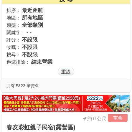
商家合作
最近距離
排序：
所有地區
地區：
全部類別
類型：
推薦景點
- -
關鍵字：
不設限
評分：
不設限
收藏：
討論區
不設限
搜尋：
結束營業
過濾排除：
聯絡我們
APP下載
共有 5823 筆資料
苗栗
約 0 公尺
春友彩虹親子民宿(露營區)