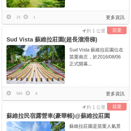
更多資訊
15
1
苗栗
約 1 公里
Sud Vista 蘇維拉莊園(超長溜滑梯)
Sud Vista 蘇維拉莊園位在
苗栗南庄，於2016/08/06
正式開幕...
更多資訊
565
8
苗栗
約 1 公里
蘇維拉民宿露營車(豪華帳)@蘇維拉莊園
蘇維拉莊園是苗栗人氣景