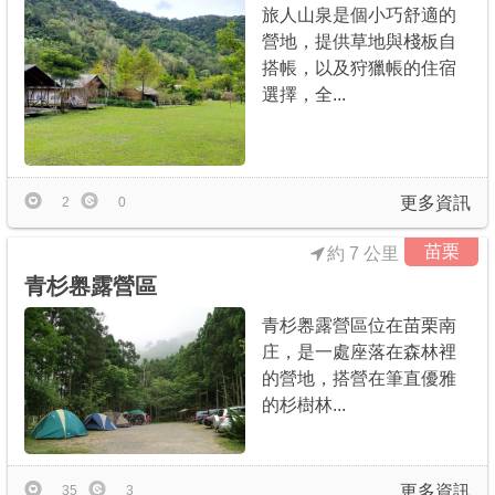
旅人山泉是個小巧舒適的
營地，提供草地與棧板自
搭帳，以及狩獵帳的住宿
選擇，全...
更多資訊
2
0
苗栗
約 7 公里
青杉嶴露營區
青杉嶴露營區位在苗栗南
庄，是一處座落在森林裡
的營地，搭營在筆直優雅
的杉樹林...
更多資訊
35
3