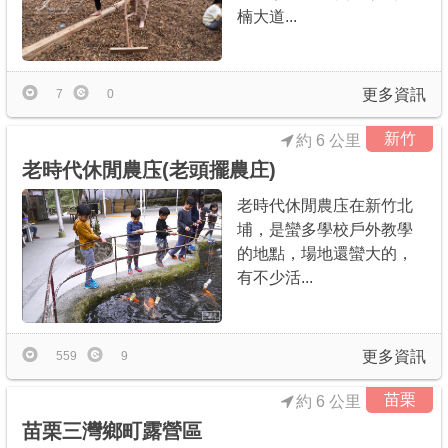
楠大道...
更多資訊
7
0
新竹
約 6 公里
老時代休閒農庒(老頭擺農庄)
老時代休閒農庒在新竹北
埔，是蠻多學校戶外教學
的地點，場地還蠻大的，
有不少活...
更多資訊
559
9
苗栗
約 6 公里
苗栗三灣鄉町露營區