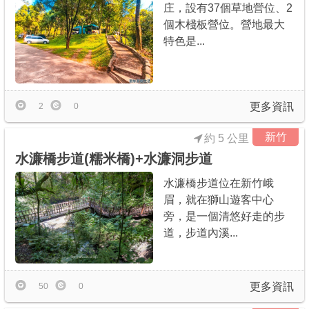
庄，設有37個草地營位、2
個木棧板營位。營地最大
特色是...
更多資訊
2
0
新竹
約 5 公里
水濂橋步道(糯米橋)+水濂洞步道
水濂橋步道位在新竹峨
眉，就在獅山遊客中心
旁，是一個清悠好走的步
道，步道內溪...
更多資訊
50
0