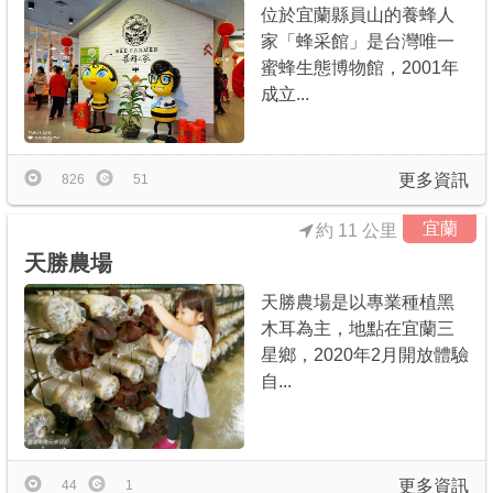
位於宜蘭縣員山的養蜂人
家「蜂采館」是台灣唯一
蜜蜂生態博物館，2001年
成立...
更多資訊
826
51
宜蘭
約 11 公里
天勝農場
天勝農場是以專業種植黑
木耳為主，地點在宜蘭三
星鄉，2020年2月開放體驗
自...
更多資訊
44
1