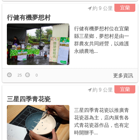
宜蘭
約 9 公里
行健有機夢想村
行健有機夢想村位在宜蘭
縣三星鄉，夢想村是由一
群農友共同經營，以維護
永續農地...
更多資訊
25
0
宜蘭
約 9 公里
三星四季青花瓷
三星四季青花瓷以推廣青
花瓷器為主，店內展售各
式青花瓷器作品，也有定
時開辦手...