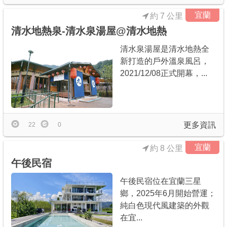
宜蘭
約 7 公里
清水地熱泉-清水泉湯屋@清水地熱
清水泉湯屋是清水地熱全
新打造的戶外溫泉風呂，
2021/12/08正式開幕，...
更多資訊
22
0
宜蘭
約 8 公里
午後民宿
午後民宿位在宜蘭三星
鄉，2025年6月開始營運；
純白色現代風建築的外觀
在宜...