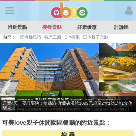
歡迎加入
附近景點
搜尋景點
好康優惠
討論區
APP登入
熱門：
溜滑梯民宿
觀光工廠
DIY摘果
日本親子景點
特色遊戲場
親子住房優惠
台北親子餐廳
溫泉泡湯SPA
首 頁
搜尋景點
好康優惠
贈九族文化村門票2張(總價值1100元*2)！4099元享日月潭經典大飯
最新消息
店...
可美love親子休閒園區餐廳的附近景點 :
最新留言
搜 尋