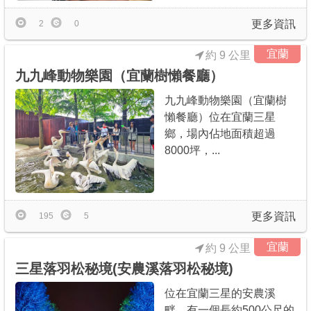
更多資訊
2
0
宜蘭
約 9 公里
九九峰動物樂園（宜蘭樹懶餐廳）
九九峰動物樂園（宜蘭樹
懶餐廳）位在宜蘭三星
鄉，場內佔地面積超過
8000坪，...
更多資訊
195
5
宜蘭
約 9 公里
三星落羽松秘境(安農溪落羽松秘境)
位在宜蘭三星的安農溪
畔，有一個長約500公尺的