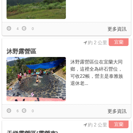
更多資訊
4
0
宜蘭
約 2 公里
沐野露營區
沐野露營區位在宜蘭大同
鄉，這裡全為碎石營位，
可收22帳，營主是泰雅族
退休老...
更多資訊
6
0
宜蘭
約 2 公里