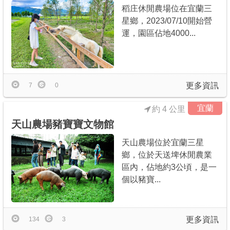
稻庄休閒農場位在宜蘭三
星鄉，2023/07/10開始營
運，園區佔地4000...
更多資訊
7
0
宜蘭
約 4 公里
天山農場豬寶寶文物館
天山農場位於宜蘭三星
鄉，位於天送埤休閒農業
區內，佔地約3公頃，是一
個以豬寶...
更多資訊
134
3