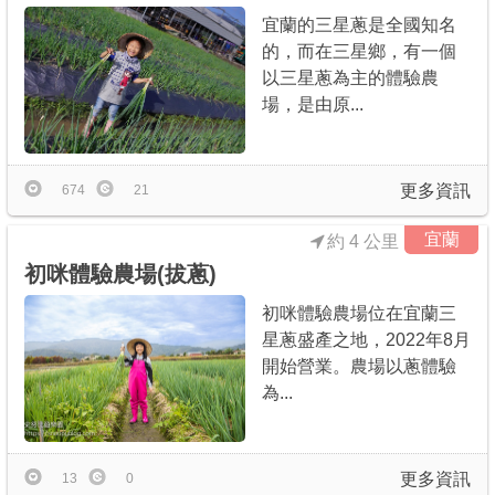
宜蘭的三星蔥是全國知名
的，而在三星鄉，有一個
以三星蔥為主的體驗農
場，是由原...
更多資訊
674
21
宜蘭
約 4 公里
初咪體驗農場(拔蔥)
初咪體驗農場位在宜蘭三
星蔥盛產之地，2022年8月
開始營業。農場以蔥體驗
為...
更多資訊
13
0