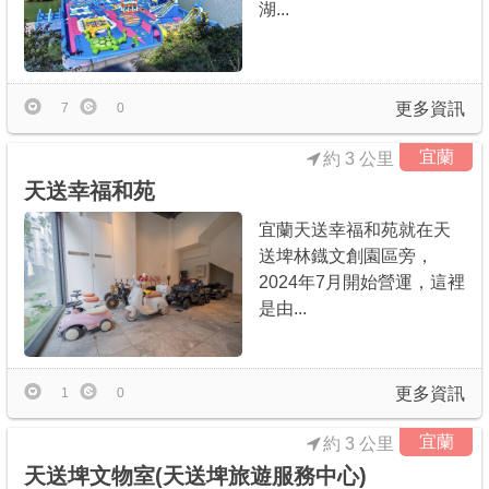
湖...
更多資訊
7
0
宜蘭
約 3 公里
天送幸福和苑
宜蘭天送幸福和苑就在天
送埤林鐡文創園區旁，
2024年7月開始營運，這裡
是由...
更多資訊
1
0
宜蘭
約 3 公里
天送埤文物室(天送埤旅遊服務中心)