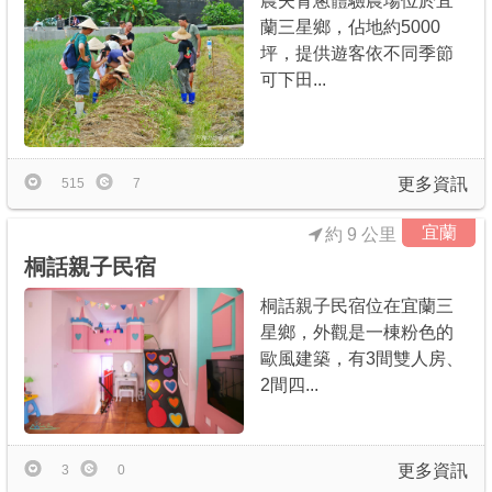
農夫青蔥體驗農場位於宜
蘭三星鄉，佔地約5000
坪，提供遊客依不同季節
可下田...
更多資訊
515
7
宜蘭
約 9 公里
桐話親子民宿
桐話親子民宿位在宜蘭三
星鄉，外觀是一棟粉色的
歐風建築，有3間雙人房、
2間四...
更多資訊
3
0