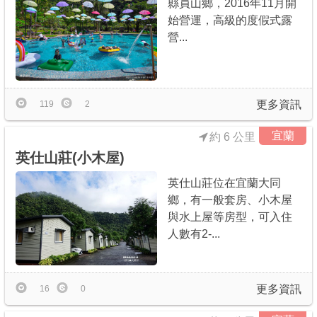
縣員山鄉，2016年11月開
始營運，高級的度假式露
營...
更多資訊
119
2
宜蘭
約 6 公里
英仕山莊(小木屋)
英仕山莊位在宜蘭大同
鄉，有一般套房、小木屋
與水上屋等房型，可入住
人數有2-...
更多資訊
16
0