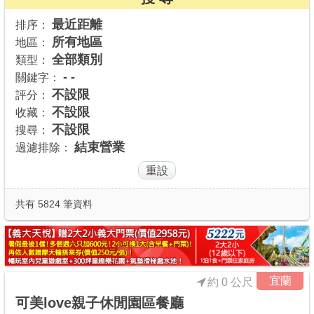
商家合作
最近距離
排序：
所有地區
地區：
全部類別
類型：
推薦景點
- -
關鍵字：
不設限
評分：
不設限
收藏：
討論區
不設限
搜尋：
結束營業
過濾排除：
聯絡我們
APP下載
共有 5824 筆資料
宜蘭
約 0 公尺
可美love親子休閒園區餐廳