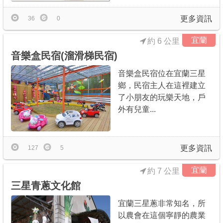
更多資訊
36
0
宜蘭
約 6 公里
音樂盒民宿(溜滑梯民宿)
音樂盒民宿位在宜蘭三星
鄉，民宿主人在這裡建立
了小朋友的玩樂天地，戶
外有兒童...
更多資訊
127
5
宜蘭
約 7 公里
三星青蔥文化館
宜蘭三星蔥非常知名，所
以農會在這個寧靜的農業