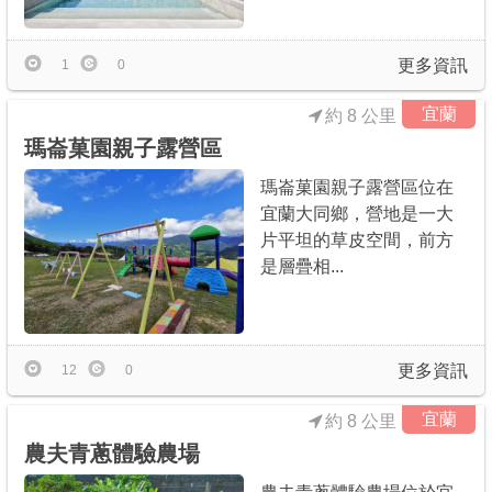
更多資訊
1
0
宜蘭
約 8 公里
瑪崙菓園親子露營區
瑪崙菓園親子露營區位在
宜蘭大同鄉，營地是一大
片平坦的草皮空間，前方
是層疊相...
更多資訊
12
0
宜蘭
約 8 公里
農夫青蔥體驗農場