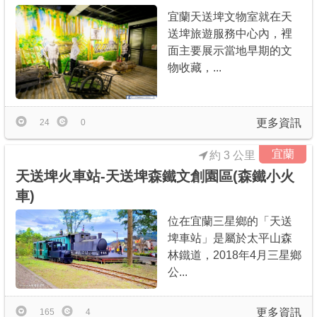
宜蘭天送埤文物室就在天
送埤旅遊服務中心內，裡
面主要展示當地早期的文
物收藏，...
更多資訊
24
0
宜蘭
約 3 公里
天送埤火車站-天送埤森鐵文創園區(森鐵小火
車)
位在宜蘭三星鄉的「天送
埤車站」是屬於太平山森
林鐵道，2018年4月三星鄉
公...
更多資訊
165
4