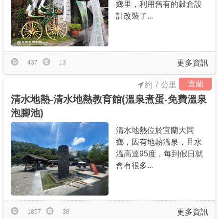
鄉里，利用舊有的穀倉設
計改裝了...
更多資訊
437
13
宜蘭
約 7 公里
清水地熱-清水地熱教育館(溫泉煮蛋-免費溫泉
泡腳池)
清水地熱位於宜蘭大同
鄉，因有地熱溫泉，且水
溫高達95度，每到假日就
會有很多...
更多資訊
1857
38