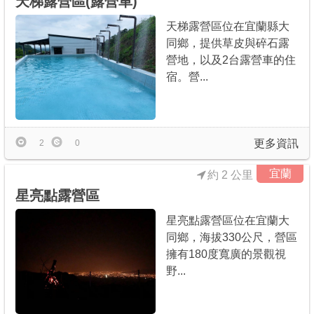
天梯露營區(露營車)
天梯露營區位在宜蘭縣大
同鄉，提供草皮與碎石露
營地，以及2台露營車的住
宿。營...
更多資訊
2
0
宜蘭
約 2 公里
星亮點露營區
星亮點露營區位在宜蘭大
同鄉，海拔330公尺，營區
擁有180度寬廣的景觀視
野...