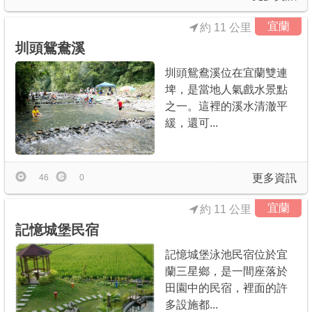
宜蘭
約 11 公里
圳頭鴛鴦溪
圳頭鴛鴦溪位在宜蘭雙連
埤，是當地人氣戲水景點
之一。這裡的溪水清澈平
緩，還可...
更多資訊
46
0
宜蘭
約 11 公里
記憶城堡民宿
記憶城堡泳池民宿位於宜
蘭三星鄉，是一間座落於
田園中的民宿，裡面的許
多設施都...