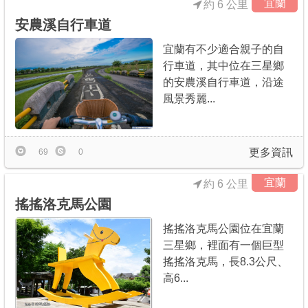
宜蘭
約 6 公里
安農溪自行車道
宜蘭有不少適合親子的自
行車道，其中位在三星鄉
的安農溪自行車道，沿途
風景秀麗...
更多資訊
69
0
宜蘭
約 6 公里
搖搖洛克馬公園
搖搖洛克馬公園位在宜蘭
三星鄉，裡面有一個巨型
搖搖洛克馬，長8.3公尺、
高6...