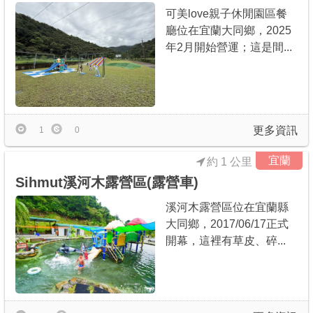
可美love親子休閒園區餐
廳位在宜蘭大同鄉，2025
年2月開始營運；這是間...
更多資訊
1
0
宜蘭
約 1 公里
Sihmut溪河木露營區(露營車)
溪河木露營區位在宜蘭縣
大同鄉，2017/06/17正式
開幕，這裡有草皮、碎...