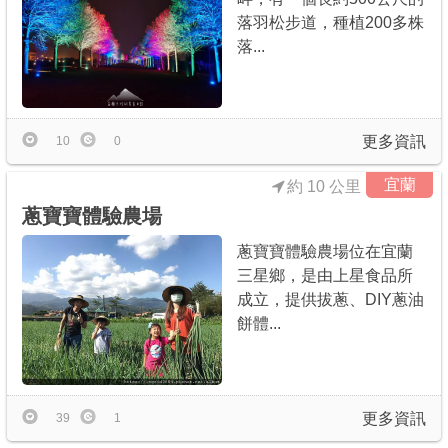
落羽松步道，種植200多株
落...
更多資訊
10
0
宜蘭
約 10 公里
蔥寶寶體驗農場
蔥寶寶體驗農場位在宜蘭
三星鄉，是由上星食品所
成立，提供拔蔥、DIY蔥油
餅體...
更多資訊
39
1