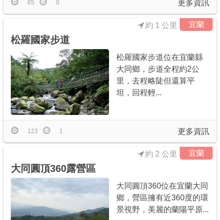
更多資訊
65
0
宜蘭
約 1 公里
松羅國家步道
松羅國家步道位在宜蘭縣
大同鄉，步道全程約2公
里，去程略陡但還算平
坦，回程輕...
更多資訊
123
1
宜蘭
約 2 公里
大同圓頂360露營區
大同圓頂360位在宜蘭大同
鄉，營區擁有近360度的環
景視野，美麗的蘭陽平原...