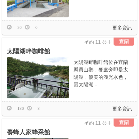
更多資訊
20
0
宜蘭
約 11 公里
太陽湖畔咖啡館
太陽湖畔咖啡館位在宜蘭
縣員山鄉，餐廳旁即是太
陽湖，優美的湖光水色，
因太陽湖...
更多資訊
136
3
宜蘭
約 11 公里
養蜂人家蜂采館