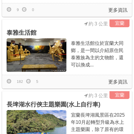
更多資訊
9
0
宜蘭
約 3 公里
泰雅生活館
泰雅生活館位於宜蘭大同
鄉，是一間以介紹原住民
泰雅族為主的文物館，還
可以換成...
更多資訊
182
5
宜蘭
約 3 公里
長埤湖水行俠主題樂園(水上自行車)
宜蘭長埤湖風景區在2025
年10月起轉型升級為水上
主題樂園，除了原有的環