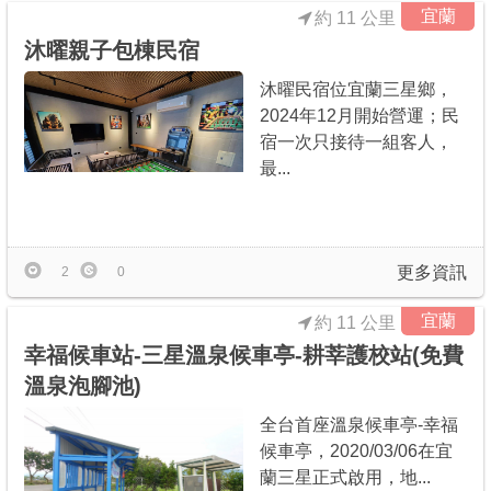
宜蘭
約 11 公里
沐曜親子包棟民宿
沐曜民宿位宜蘭三星鄉，
2024年12月開始營運；民
宿一次只接待一組客人，
最...
更多資訊
2
0
宜蘭
約 11 公里
幸福候車站-三星溫泉候車亭-耕莘護校站(免費
溫泉泡腳池)
全台首座溫泉候車亭-幸福
候車亭，2020/03/06在宜
蘭三星正式啟用，地...