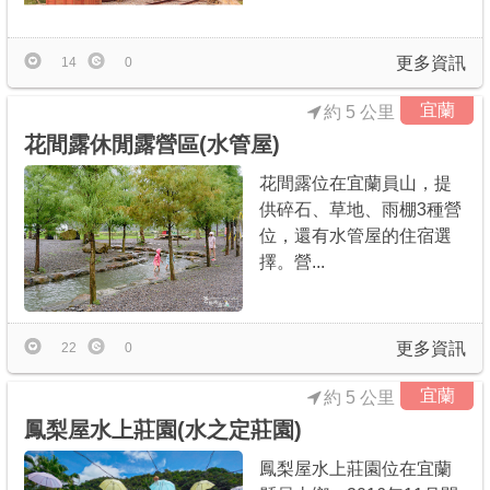
更多資訊
14
0
宜蘭
約 5 公里
花間露休閒露營區(水管屋)
花間露位在宜蘭員山，提
供碎石、草地、雨棚3種營
位，還有水管屋的住宿選
擇。營...
更多資訊
22
0
宜蘭
約 5 公里
鳳梨屋水上莊園(水之定莊園)
鳳梨屋水上莊園位在宜蘭