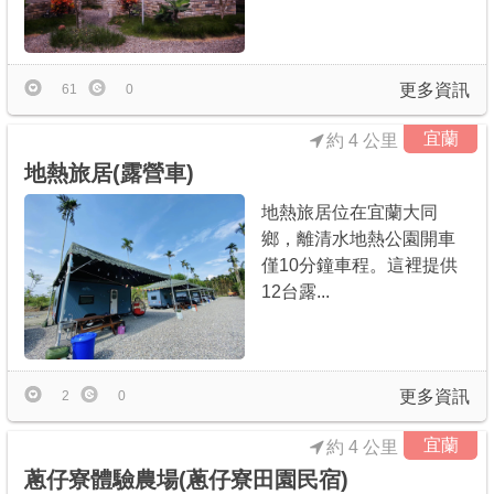
更多資訊
61
0
宜蘭
約 4 公里
地熱旅居(露營車)
地熱旅居位在宜蘭大同
鄉，離清水地熱公園開車
僅10分鐘車程。這裡提供
12台露...
更多資訊
2
0
宜蘭
約 4 公里
蔥仔寮體驗農場(蔥仔寮田園民宿)