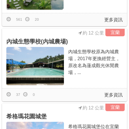
更多資訊
561
20
宜蘭
約 12 公里
內城生態學校(內城農場)
內城生態學校原為內城農
場，2017年更換經營主，
原改名為蓮成觀光休閒農
場，...
更多資訊
37
0
宜蘭
約 12 公里
希格瑪花園城堡
希格瑪花園城堡位在宜蘭