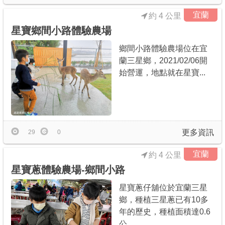
宜蘭
約 4 公里
星寶鄉間小路體驗農場
鄉間小路體驗農場位在宜
蘭三星鄉，2021/02/06開
始營運，地點就在星寶...
更多資訊
29
0
宜蘭
約 4 公里
星寶蔥體驗農場-鄉間小路
星寶蔥仔舖位於宜蘭三星
鄉，種植三星蔥已有10多
年的歷史，種植面積達0.6
公...