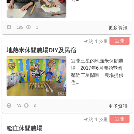
更多資訊
185
1
宜蘭
約 4 公里
地熱米休閒農場DIY及民宿
宜蘭三星的地熱米休閒農
場，2017年6月開始營業，
鄰近三星鬧區，農場提供
住...
更多資訊
33
0
宜蘭
約 4 公里
稻庄休閒農場