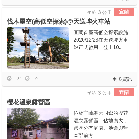
宜蘭
約 3 公里
伐木星空(高低空探索)@天送埤火車站
宜蘭首座高低空探索設施
2020/12/23在天送埤火車
站正式啟用，登上10...
更多資訊
34
0
宜蘭
約 3 公里
櫻花溫泉露營區
位於宜蘭縣大同鄉的櫻花
溫泉露營區，佔地廣大，
營區分有庭園、池邊與營
本部前方...