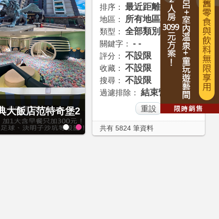
最近距離
排序：
所有地區
地區：
全部類別
類型：
- -
關鍵字：
不設限
評分：
不設限
收藏：
不設限
搜尋：
結束營業
過濾排除：
1泊1食住雙人房！
經典大飯店范特奇堡2
共有 5824 筆資料