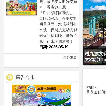
史上最強皮克斯好友陣
容！香港迪士尼
「Pixar夏日狂歡趴」
6/12起登場，與皮克斯
明星見面、水花派對打
水仗、夜間皮克斯光影
秀從早玩到晚，暑假全
家一起來玩個過癮！
日期: 2026-05-19
只賣4天，
贈九族文化
更多消息
4799元
大2幼(1
廣告合作
抱歉～
目前無任何