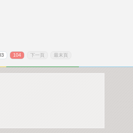
03
104
下一頁
最末頁