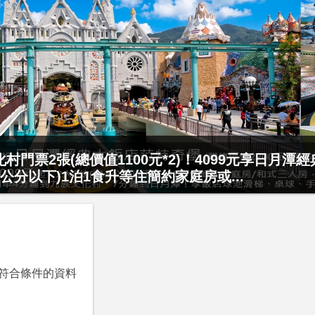
要訂要快！捷絲旅-宜蘭礁溪館3099元起享2大1幼
村門票2張(總價值1100元*2)！4099元享日月潭
起享4人1泊1食住4人房！享房內大型溫泉湯池、...
15公分以下)1泊1食升等住簡約家庭房或...
符合條件的資料