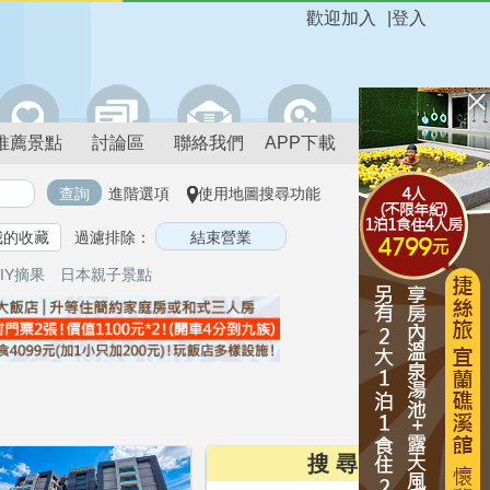
歡迎加入
|
登入
推薦景點
討論區
聯絡我們
APP下載
進階選項
使用地圖搜尋功能
我的收藏
過濾排除：
IY摘果
日本親子景點
搜 尋