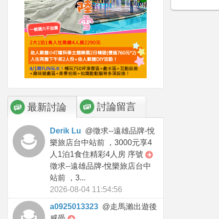
討論留言
最新討論
Derik Lu
@
徵求--遠雄品牌-悅
樂旅店台中站前 ，3000元享4
人1泊1食住精彩4人房 序號
徵求--遠雄品牌-悅樂旅店台中
站前 ，3...
2026-08-04 11:54:56
a0925013323
@
走馬瀨出遊後
感受