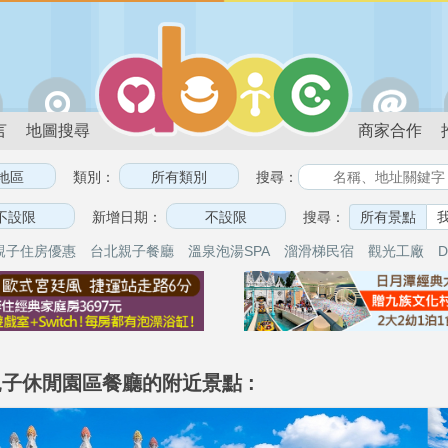
言
地圖搜尋
商家合作
類別：
搜尋：
新增日期：
搜尋：
所有景點
親子住房優惠
台北親子餐廳
溫泉泡湯SPA
溜滑梯民宿
觀光工廠
D
e親子休閒園區餐廳的附近景點 :