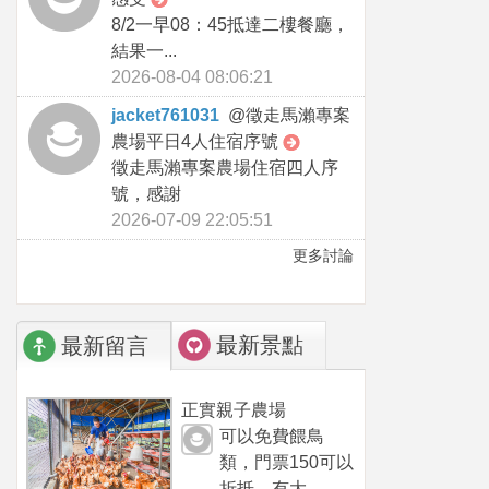
8/2一早08：45抵達二樓餐廳，
結果一...
2026-08-04 08:06:21
jacket761031
@
徵走馬瀨專案
農場平日4人住宿序號
徵走馬瀨專案農場住宿四人序
號，感謝
2026-07-09 22:05:51
更多討論
最新景點
最新留言
正實親子農場
可以免費餵鳥
類，門票150可以
折抵，有大...