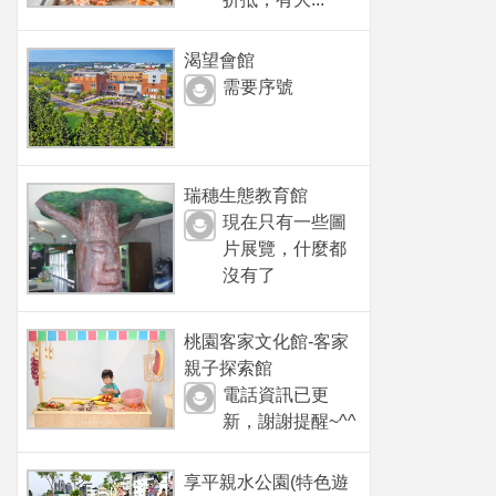
渴望會館
需要序號
瑞穗生態教育館
現在只有一些圖
片展覽，什麼都
沒有了
桃園客家文化館-客家
親子探索館
電話資訊已更
新，謝謝提醒~^^
享平親水公園(特色遊