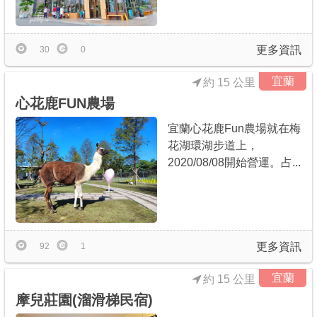
更多資訊
30
0
宜蘭
約 15 公里
心花鹿FUN農場
宜蘭心花鹿Fun農場就在梅
花湖環湖步道上，
2020/08/08開始營運。占...
更多資訊
92
1
宜蘭
約 15 公里
摩兒莊園(溜滑梯民宿)