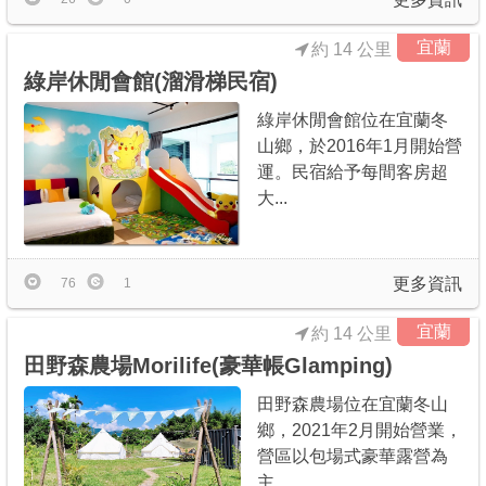
宜蘭
約 14 公里
綠岸休閒會館(溜滑梯民宿)
綠岸休閒會館位在宜蘭冬
山鄉，於2016年1月開始營
運。民宿給予每間客房超
大...
更多資訊
76
1
宜蘭
約 14 公里
田野森農場Morilife(豪華帳Glamping)
田野森農場位在宜蘭冬山
鄉，2021年2月開始營業，
營區以包場式豪華露營為
主...