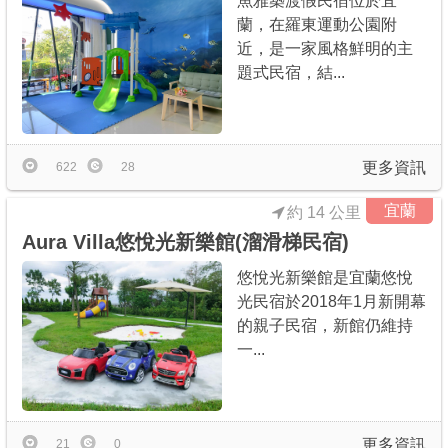
魚雅築渡假民宿位於宜
蘭，在羅東運動公園附
近，是一家風格鮮明的主
題式民宿，結...
更多資訊
622
28
宜蘭
約 14 公里
Aura Villa悠悅光新樂館(溜滑梯民宿)
悠悅光新樂館是宜蘭悠悅
光民宿於2018年1月新開幕
的親子民宿，新館仍維持
一...
更多資訊
21
0