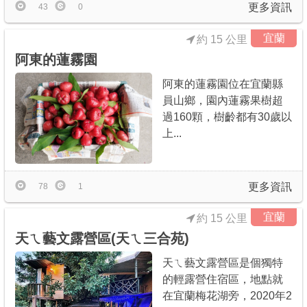
更多資訊
43
0
宜蘭
約 15 公里
阿東的蓮霧園
阿東的蓮霧園位在宜蘭縣
員山鄉，園內蓮霧果樹超
過160顆，樹齡都有30歲以
上...
更多資訊
78
1
宜蘭
約 15 公里
天ㄟ藝文露營區(天ㄟ三合苑)
天ㄟ藝文露營區是個獨特
的輕露營住宿區，地點就
在宜蘭梅花湖旁，2020年2