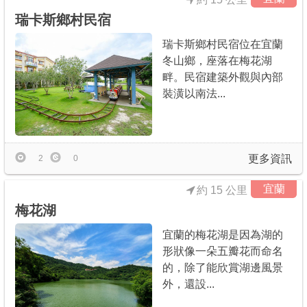
瑞卡斯鄉村民宿
瑞卡斯鄉村民宿位在宜蘭
冬山鄉，座落在梅花湖
畔。民宿建築外觀與內部
裝潢以南法...
更多資訊
2
0
宜蘭
約 15 公里
梅花湖
宜蘭的梅花湖是因為湖的
形狀像一朵五瓣花而命名
的，除了能欣賞湖邊風景
外，還設...