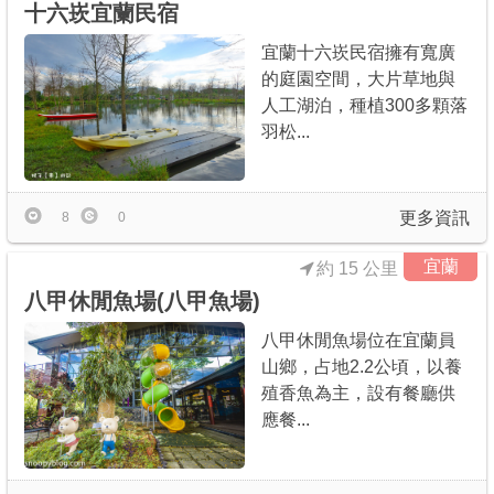
十六崁宜蘭民宿
宜蘭十六崁民宿擁有寬廣
的庭園空間，大片草地與
人工湖泊，種植300多顆落
羽松...
更多資訊
8
0
宜蘭
約 15 公里
八甲休閒魚場(八甲魚場)
八甲休閒魚場位在宜蘭員
山鄉，占地2.2公頃，以養
殖香魚為主，設有餐廳供
應餐...