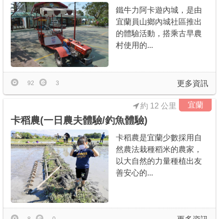
鐵牛力阿卡遊內城，是由
宜蘭員山鄉內城社區推出
的體驗活動，搭乘古早農
村使用的...
更多資訊
92
3
宜蘭
約 12 公里
卡稻農(一日農夫體驗/釣魚體驗)
卡稻農是宜蘭少數採用自
然農法栽種稻米的農家，
以大自然的力量種植出友
善安心的...