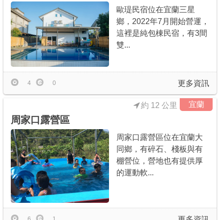
歐瑅民宿位在宜蘭三星
鄉，2022年7月開始營運，
這裡是純包棟民宿，有3間
雙...
更多資訊
4
0
宜蘭
約 12 公里
周家口露營區
周家口露營區位在宜蘭大
同鄉，有碎石、棧板與有
棚營位，營地也有提供厚
的運動軟...
更多資訊
6
1