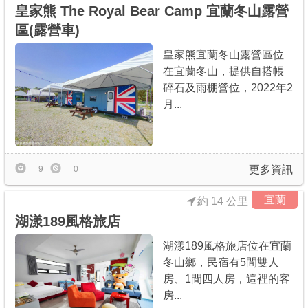
皇家熊 The Royal Bear Camp 宜蘭冬山露營
區(露營車)
皇家熊宜蘭冬山露營區位
在宜蘭冬山，提供自搭帳
碎石及雨棚營位，2022年2
月...
更多資訊
9
0
宜蘭
約 14 公里
湖漾189風格旅店
湖漾189風格旅店位在宜蘭
冬山鄉，民宿有5間雙人
房、1間四人房，這裡的客
房...