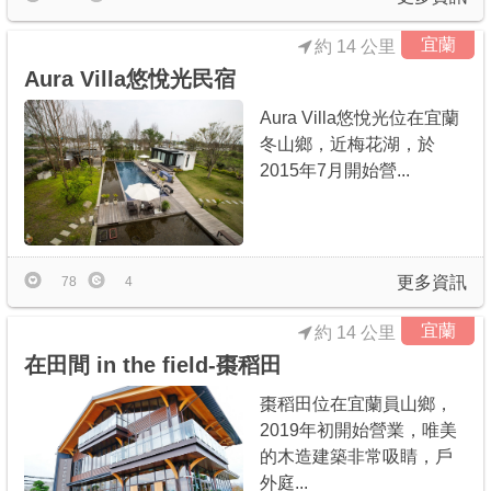
宜蘭
約 14 公里
Aura Villa悠悅光民宿
Aura Villa悠悅光位在宜蘭
冬山鄉，近梅花湖，於
2015年7月開始營...
更多資訊
78
4
宜蘭
約 14 公里
在田間 in the field-棗稻田
棗稻田位在宜蘭員山鄉，
2019年初開始營業，唯美
的木造建築非常吸睛，戶
外庭...