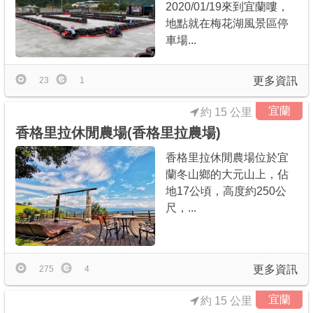
2020/01/19來到宜蘭嘍，
地點就在梅花湖風景區停
車場...
更多資訊
23
1
宜蘭
約 15 公里
香格里拉休閒農場(香格里拉農場)
香格里拉休閒農場位於宜
蘭冬山鄉的大元山上，佔
地17公頃，高度約250公
尺，...
更多資訊
275
4
宜蘭
約 15 公里