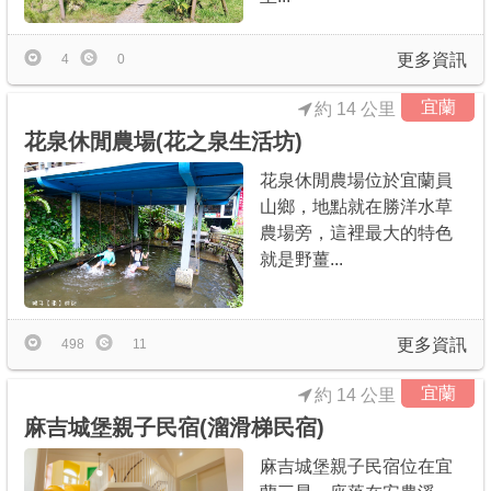
更多資訊
4
0
宜蘭
約 14 公里
花泉休閒農場(花之泉生活坊)
花泉休閒農場位於宜蘭員
山鄉，地點就在勝洋水草
農場旁，這裡最大的特色
就是野薑...
更多資訊
498
11
宜蘭
約 14 公里
麻吉城堡親子民宿(溜滑梯民宿)
麻吉城堡親子民宿位在宜