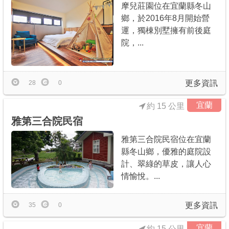
摩兒莊園位在宜蘭縣冬山
鄉，於2016年8月開始營
運，獨棟別墅擁有前後庭
院，...
更多資訊
28
0
宜蘭
約 15 公里
雅第三合院民宿
雅第三合院民宿位在宜蘭
縣冬山鄉，優雅的庭院設
計、翠綠的草皮，讓人心
情愉悅。...
更多資訊
35
0
宜蘭
約 15 公里