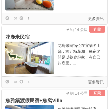
更多資訊
50
1
宜蘭
約 14 公里
花鹿米民宿
花鹿米民宿位在宜蘭冬山
鄉，靠近梅花湖，民宿老
闆是以養鹿起家，有自己
的鹿園。...
更多資訊
48
4
宜蘭
約 14 公里
魚雅築渡假民宿+魚窩Villa