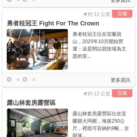
更多資訊
8
0
宜蘭
約 12 公里
勇者桂冠王 Fight For The Crown
勇者桂冠王位在宜蘭員
山，2025年10月開始營
運；這是間以競技場為主
題的室...
更多資訊
6
0
宜蘭
約 12 公里
露山林套房露營區
露山林套房露營區位在宜
蘭縣大同鄉，海拔250公
尺，裡面可容納約9帳，全
雨篷...