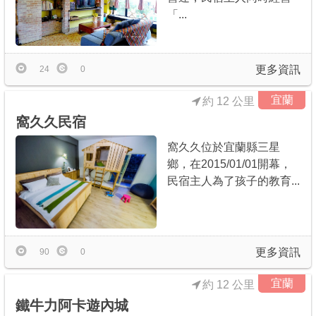
「...
更多資訊
24
0
宜蘭
約 12 公里
窩久久民宿
窩久久位於宜蘭縣三星
鄉，在2015/01/01開幕，
民宿主人為了孩子的教育...
更多資訊
90
0
宜蘭
約 12 公里
鐵牛力阿卡遊內城