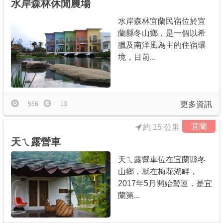
水岸森林休閒農場
水岸森林宜蘭民宿位於宜
蘭縣冬山鄉，是一個以希
臘及南洋風為主的住宿環
境，目前...
更多資訊
556
13
宜蘭
約 15 公里
天ㄟ露營車
天ㄟ露營車位在宜蘭縣冬
山鄉，就在梅花湖畔，
2017年5月開始營運，是宜
蘭第...