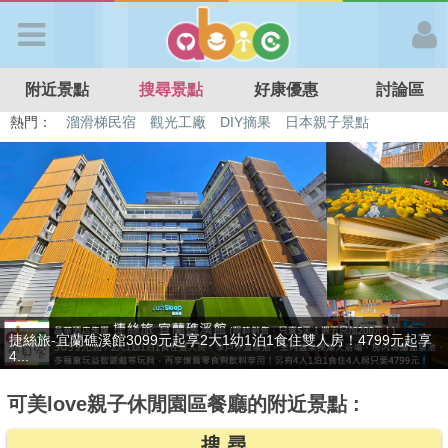
歡迎加入
附近景點
搜尋景點
好康優惠
討論區
APP登入
熱門：
特色遊戲場
親子住房優惠
台北親子餐廳
溫泉泡湯SPA
溜滑梯民宿
觀光工廠
DIY摘果
日本親子景點
首 頁
搜尋景點
好康優惠
贈九族文化村門票2張(總價值1100元*2)！4099元享日月潭經典大飯
最新消息
店...
可美love親子休閒園區餐廳的附近景點 :
最新留言
搜 尋