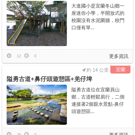
大進國小是宜蘭冬山鄉一
座迷你小學，半開放式的
校園沒有水泥圍牆，校門
口僅有單...
更多資訊
12
0
宜蘭
約 14 公里
隘勇古道+鼻仔頭遊憩區+羌仔埤
隘勇古道位在宜蘭員山
鄉，古道輕鬆易行，二側
連接著2個親水景點-鼻仔
頭遊憩區...
更多資訊
26
0