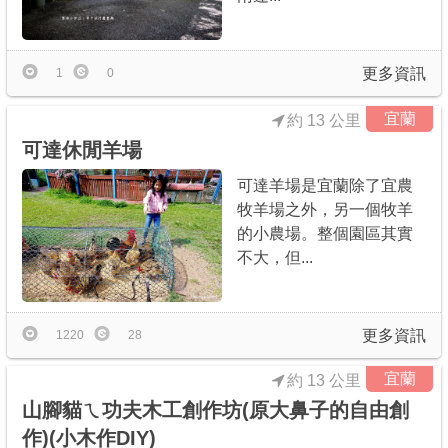
更多資訊
1
0
宜蘭
約 13 公里
可達休閒羊場
可達羊場是宜蘭除了宜農
牧羊場之外，另一個牧羊
的小農場。整個園區其實
不大，但...
更多資訊
1220
28
宜蘭
約 13 公里
山腳貓ㄟ功夫木工創作坊(原大鼻子的自由創
作)(小木作DIY)