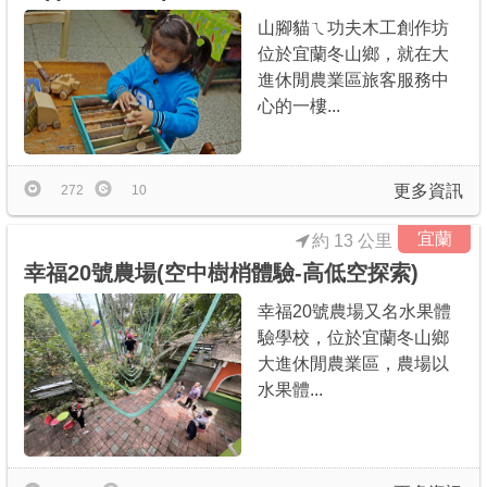
山腳貓ㄟ功夫木工創作坊
位於宜蘭冬山鄉，就在大
進休閒農業區旅客服務中
心的一樓...
更多資訊
272
10
宜蘭
約 13 公里
幸福20號農場(空中樹梢體驗-高低空探索)
幸福20號農場又名水果體
驗學校，位於宜蘭冬山鄉
大進休閒農業區，農場以
水果體...