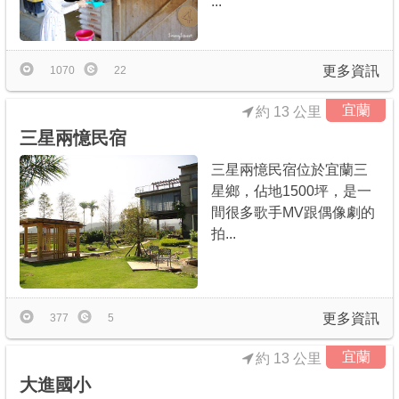
...
更多資訊
1070
22
宜蘭
約 13 公里
三星兩憶民宿
三星兩憶民宿位於宜蘭三
星鄉，佔地1500坪，是一
間很多歌手MV跟偶像劇的
拍...
更多資訊
377
5
宜蘭
約 13 公里
大進國小