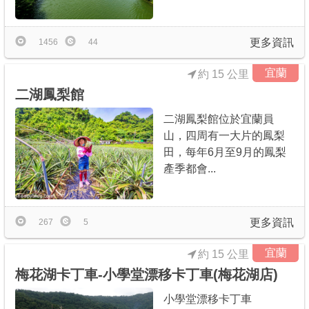
更多資訊
1456
44
宜蘭
約 15 公里
二湖鳳梨館
二湖鳳梨館位於宜蘭員
山，四周有一大片的鳳梨
田，每年6月至9月的鳳梨
產季都會...
更多資訊
267
5
宜蘭
約 15 公里
梅花湖卡丁車-小學堂漂移卡丁車(梅花湖店)
小學堂漂移卡丁車