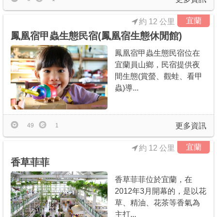
宜蘭
約 12 公里
鳳凰宿甲蟲生態民宿(鳳凰宿生態休閒館)
鳳凰宿甲蟲生態民宿位在
宜蘭員山鄉，民宿提供夜
間生態(賞螢、觀蛙、看甲
蟲)導...
更多資訊
49
1
宜蘭
約 12 公里
香草菲菲
香草菲菲位於宜蘭，在
2012年3月開幕的，是以花
草、精油、花茶等香氣為
主打...