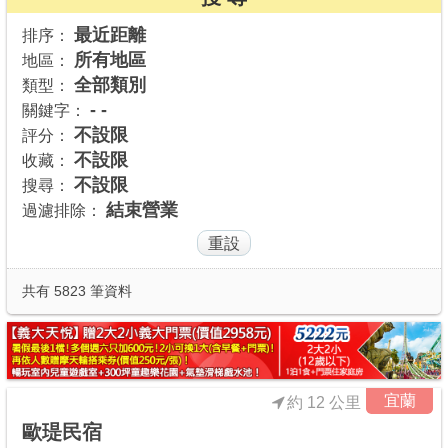
商家合作
最近距離
排序：
所有地區
地區：
全部類別
類型：
推薦景點
- -
關鍵字：
不設限
評分：
不設限
收藏：
討論區
不設限
搜尋：
結束營業
過濾排除：
聯絡我們
APP下載
共有 5823 筆資料
宜蘭
約 12 公里
歐瑅民宿