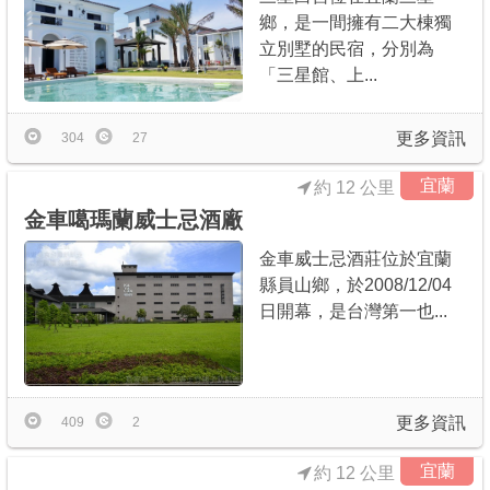
鄉，是一間擁有二大棟獨
立別墅的民宿，分別為
「三星館、上...
更多資訊
304
27
宜蘭
約 12 公里
金車噶瑪蘭威士忌酒廠
金車威士忌酒莊位於宜蘭
縣員山鄉，於2008/12/04
日開幕，是台灣第一也...
更多資訊
409
2
宜蘭
約 12 公里