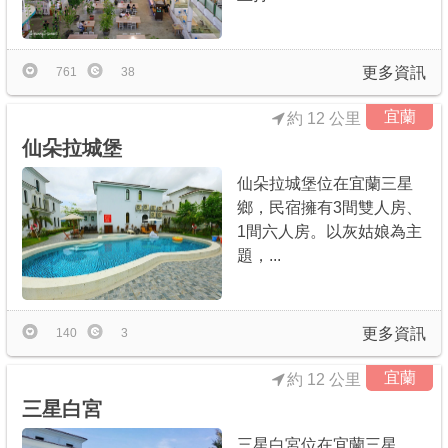
更多資訊
761
38
宜蘭
約 12 公里
仙朵拉城堡
仙朵拉城堡位在宜蘭三星
鄉，民宿擁有3間雙人房、
1間六人房。以灰姑娘為主
題，...
更多資訊
140
3
宜蘭
約 12 公里
三星白宮
三星白宮位在宜蘭三星