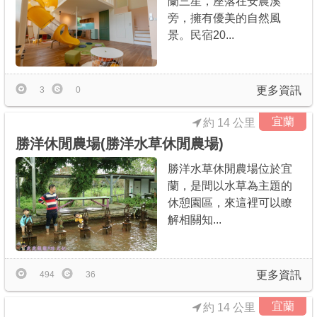
蘭三星，座落在安農溪
旁，擁有優美的自然風
景。民宿20...
更多資訊
3
0
宜蘭
約 14 公里
勝洋休閒農場(勝洋水草休閒農場)
勝洋水草休閒農場位於宜
蘭，是間以水草為主題的
休憩園區，來這裡可以瞭
解相關知...
更多資訊
494
36
宜蘭
約 14 公里