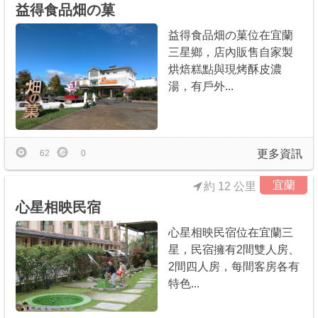
益得食品畑の菓
益得食品畑の菓位在宜蘭
三星鄉，店內販售自家製
烘焙糕點與現烤酥皮濃
湯，有戶外...
更多資訊
62
0
宜蘭
約 12 公里
心星相映民宿
心星相映民宿位在宜蘭三
星，民宿擁有2間雙人房、
2間四人房，每間客房各有
特色...