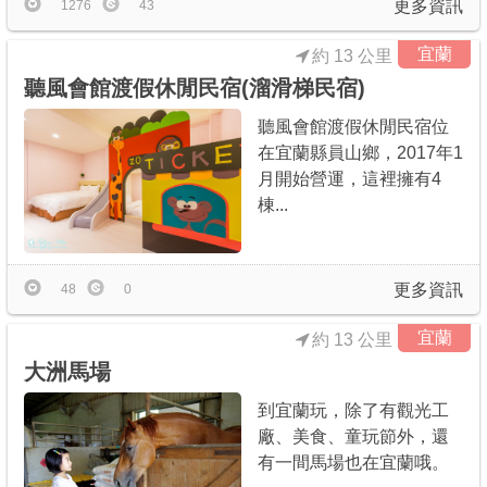
更多資訊
1276
43
宜蘭
約 13 公里
聽風會館渡假休閒民宿(溜滑梯民宿)
聽風會館渡假休閒民宿位
在宜蘭縣員山鄉，2017年1
月開始營運，這裡擁有4
棟...
更多資訊
48
0
宜蘭
約 13 公里
大洲馬場
到宜蘭玩，除了有觀光工
廠、美食、童玩節外，還
有一間馬場也在宜蘭哦。