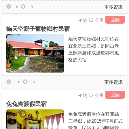
更多資訊
0
0
宜蘭
約 12 公里
貓天空親子寵物鄉村民宿
貓天空寵物鄉村民宿位在
宜蘭縣三星鄉，是間由老
屋翻新裝修成溫暖鄉村風
格的民宿...
更多資訊
16
0
宜蘭
約 12 公里
兔兔窩渡假民宿
兔兔窩渡假屋位在宜蘭縣
三星鄉，於2015年7月正式
營運，民宿主人同時經營