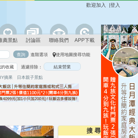
歡迎加入
|
登入
推薦景點
討論區
聯絡我們
APP下載
進階選項
使用地圖搜尋功能
我的收藏
過濾排除：
IY摘果
日本親子景點
搜 尋