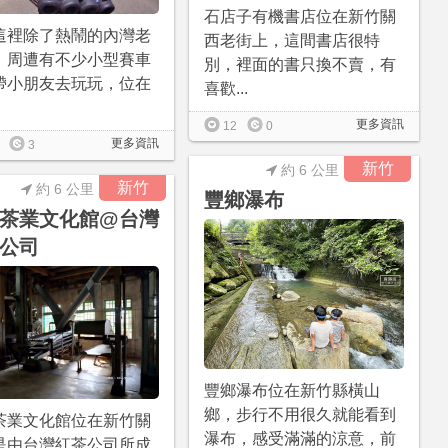
石店子有機書店位在新竹關
這裡除了熱鬧的內灣老
西老街上，這間書店很特
，周遭有不少小型賽車
別，裡面的書只換不賣，有
帶小朋友去玩玩，位在
喜歡...
更多資訊
12
0
更多資訊
3
新竹
約 6 公里
新竹
約 6 公里
豐鄉瀑布
茶業文化館@台灣
公司
豐鄉瀑布位在新竹縣橫山
鄉，步行不用很久就能看到
茶業文化館位在新竹關
瀑布，感受滿滿的涼意，前
是由台灣紅茶公司所成