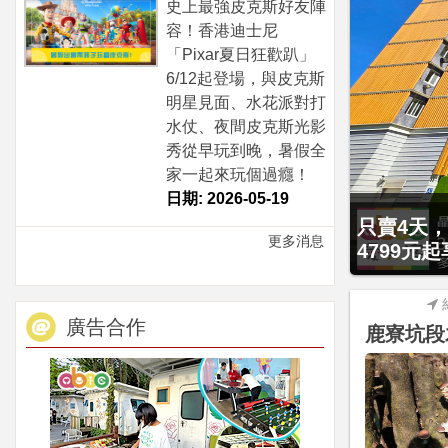
史上最強皮克斯好友陣
容！香港迪士尼
「Pixar夏日狂歡趴」
6/12起登場，與皮克斯
明星見面、水花派對打
水仗、夜間皮克斯光影
秀從早玩到晚，暑假全
家一起來玩個過癮！
日期: 2026-05-19
贈九族文化
只賣4天，
更多消息
大2幼(1
4799元
廣告合作
鹿寮坑段