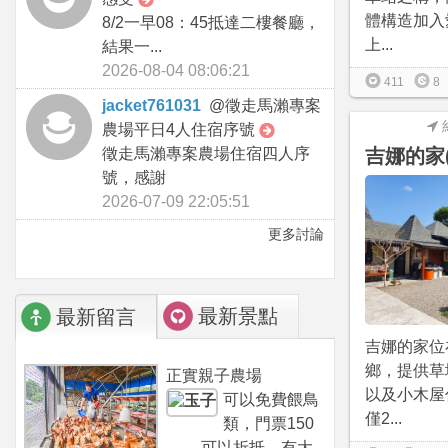
體構造加入
8/2一早08：45抵達二樓餐廳，
上...
結果一...
2026-08-04 08:06:21
411
8
jacket761031
@
徵走馬瀨專案
農場平日4人住宿序號
徵走馬瀨專案農場住宿四人序
吉娜的家
號，感謝
2026-07-09 22:05:51
更多討論
最新景點
最新留言
吉娜的家位
鄉，提供草
正實親子農場
以及小木屋
可以免費餵鳥
僅2...
類，門票150
可以折抵，有大...