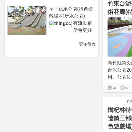
竹東台泥
享平親水公園(特色遊
術花廊(
戲場-可玩水公園)
有流動廁
所會更好
更多留言
新竹縣第3
台泥公園202
用。公園位在
40
4
樹杞林特
造鎮三部
色遊戲場