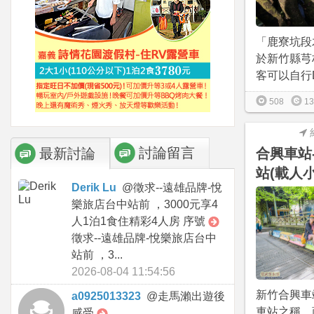
「鹿寮坑段
於新竹縣芎
客可以自行D
508
13
討論留言
最新討論
合興車站
站(載人
Derik Lu
@
徵求--遠雄品牌-悅
樂旅店台中站前 ，3000元享4
人1泊1食住精彩4人房 序號
徵求--遠雄品牌-悅樂旅店台中
站前 ，3...
2026-08-04 11:54:56
新竹合興車
a0925013323
@
走馬瀨出遊後
車站之稱，
感受