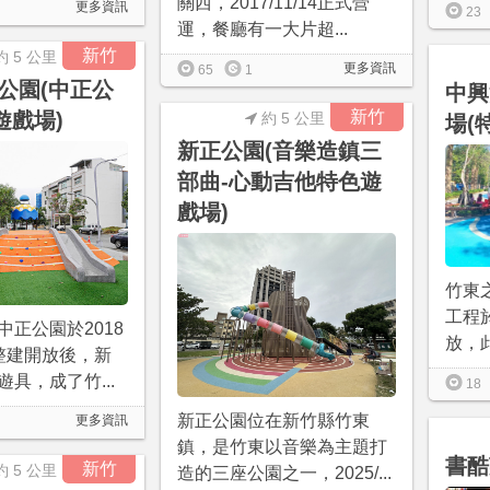
關西，2017/11/14正式營
更多資訊
23
運，餐廳有一大片超...
新竹
約 5 公里
更多資訊
65
1
公園(中正公
中興
新竹
遊戲場)
約 5 公里
場(
新正公園(音樂造鎮三
部曲-心動吉他特色遊
戲場)
竹東
工程於
中正公園於2018
放，此
整建開放後，新
具，成了竹...
18
新正公園位在新竹縣竹東
更多資訊
鎮，是竹東以音樂為主題打
書酷
新竹
約 5 公里
造的三座公園之一，2025/...