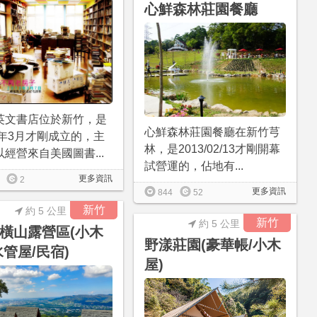
心鮮森林莊園餐廳
英文書店位於新竹，是
心鮮森林莊園餐廳在新竹芎
2年3月才剛成立的，主
林，是2013/02/13才剛開幕
經營來自美國圖書...
試營運的，佔地有...
更多資訊
2
更多資訊
844
52
新竹
約 5 公里
新竹
約 5 公里
橫山露營區(小木
野漾莊園(豪華帳/小木
水管屋/民宿)
屋)