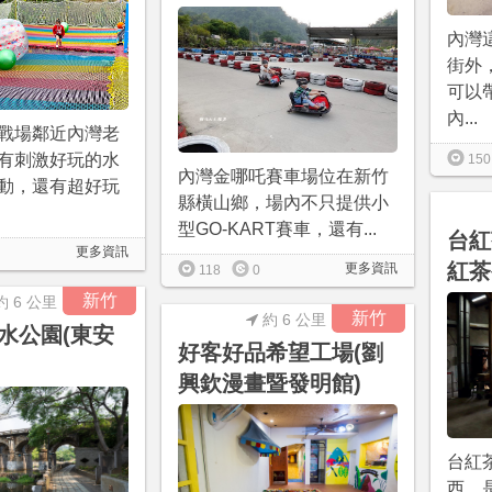
內灣
街外
可以
內...
戰場鄰近內灣老
有刺激好玩的水
150
內灣金哪吒賽車場位在新竹
動，還有超好玩
縣橫山鄉，場內不只提供小
型GO-KART賽車，還有...
台紅
更多資訊
紅茶
更多資訊
118
0
新竹
約 6 公里
新竹
約 6 公里
水公園(東安
好客好品希望工場(劉
興欽漫畫暨發明館)
台紅
西，