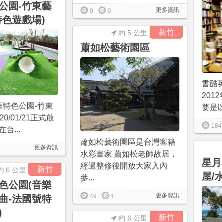
公園-竹東藝
更多資訊
0
0
特色遊戲場)
新竹
約 5 公里
蕭如松藝術園區
書酷
201
座特色公園-竹東
要是以
0/01/21正式啟
184
台...
蕭如松藝術園區是台灣客籍
更多資訊
水彩畫家 蕭如松老師故居，
星月
經過整修後開放大家入內
新竹
約 6 公里
屋/
參...
色公園(音樂
更多資訊
49
1
曲-法國號特
)
新竹
約 6 公里