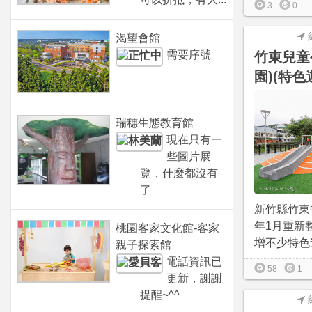
3
0
渴望會館
需要序號
竹東兒童
園)(特色
瑞穗生態教育館
現在只有一
些圖片展
覽，什麼都沒有
了
新竹縣竹東
年1月重新
桃園客家文化館-客家
增不少特色遊
親子探索館
電話資訊已
58
1
更新，謝謝
提醒~^^