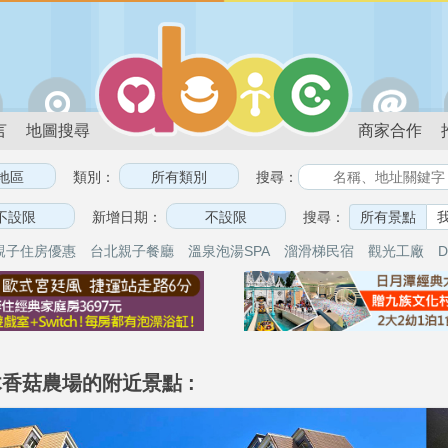
言
地圖搜尋
商家合作
類別：
搜尋：
新增日期：
搜尋：
所有景點
親子住房優惠
台北親子餐廳
溫泉泡湯SPA
溜滑梯民宿
觀光工廠
D
香菇農場的附近景點 :