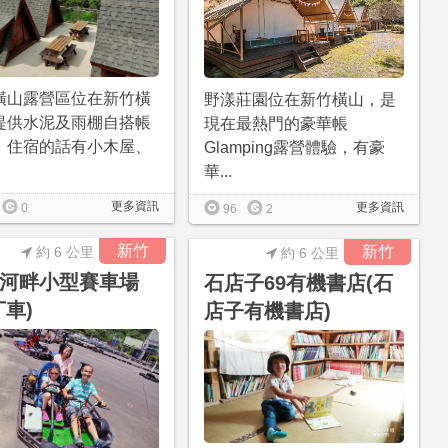
橫山露營區位在新竹橫
野漾莊園位在新竹橫山，是
提供水泥及雨棚自搭帳
現在最熱門的豪華帳
，住宿的話有小木屋、
Glamping露營體驗，有豪
華...
更多資訊
更多資訊
0
96
2
新竹
新竹
約 6 公里
約 6 公里
河畔小型賽車場
石店子69有機書店(石
丁車)
店子有機書店)