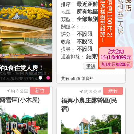
最近距離
排序：
所有地區
地區：
全部類別
類型：
- -
關鍵字：
不設限
評分：
不設限
收藏：
不設限
搜尋：
結束營業
過濾排除：
經典大飯店范特奇堡2
1泊1食住雙人房！
共有 5826 筆資料
新竹
約 3 公里
新竹
約 3 公里
露營區(小木屋)
福興小農庄露營區(民
宿)