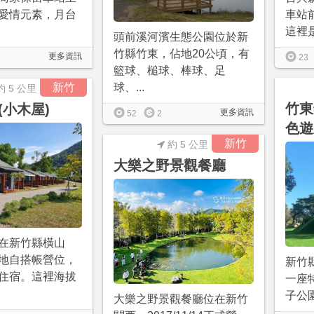
車站
愛情元素，月台
這裡是
頭前溪河濱生態公園位於新
竹縣竹東，佔地20公頃，有
更多資訊
23
籃球、槌球、棒球、足
新竹
球、...
約 5 公里
竹東
(小木屋)
更多資訊
52
2
色遊
新竹
約 5 公里
大樂之野景觀餐廳
在新竹縣橫山
地自搭帳營位，
新竹
住宿。這裡海拔
一座
子公園
大樂之野景觀餐廳位在新竹