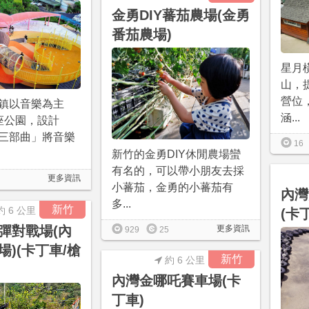
金勇DIY蕃茄農場(金勇
番茄農場)
星月
山，
營位
鎮以音樂為主
涵...
座公園，設計
三部曲」將音樂
16
新竹的金勇DIY休閒農場蠻
有名的，可以帶小朋友去採
更多資訊
小蕃茄，金勇的小蕃茄有
內灣
多...
新竹
約 6 公里
(卡
彈對戰場(內
更多資訊
929
25
場)(卡丁車/槍
新竹
約 6 公里
內灣金哪吒賽車場(卡
丁車)