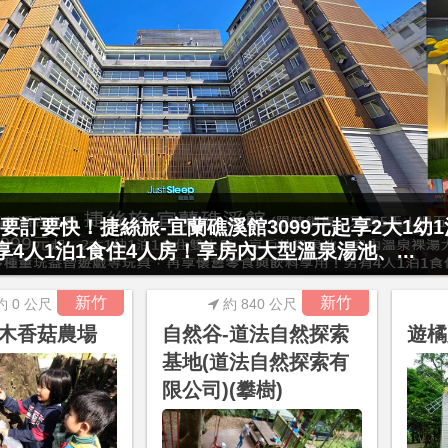
村門票2張(總價值1100元*2)！4099元享日月潭
要訂要快！捷絲旅-宜蘭礁溪館3099元起享2大1幼
15公分以下)1泊1食升等住簡約家庭房或...
起享4人1泊1食住4人房！享房內大型溫泉湯池、...
新竹
新竹
約 0 公尺
約 840 公尺
木香菇農場
自然谷-道法自然探索
遊橘
基地(道法自然探索有
限公司)(攀樹)