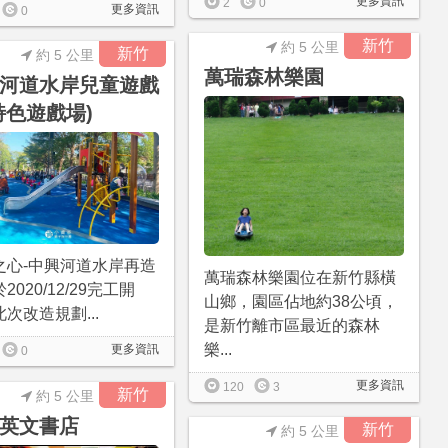
更多資訊
2
0
更多資訊
0
新竹
約 5 公里
新竹
約 5 公里
萬瑞森林樂園
河道水岸兒童遊戲
特色遊戲場)
之心-中興河道水岸再造
萬瑞森林樂園位在新竹縣橫
2020/12/29完工開
山鄉，園區佔地約38公頃，
次改造規劃...
是新竹離市區最近的森林
樂...
更多資訊
0
更多資訊
120
3
新竹
約 5 公里
英文書店
新竹
約 5 公里