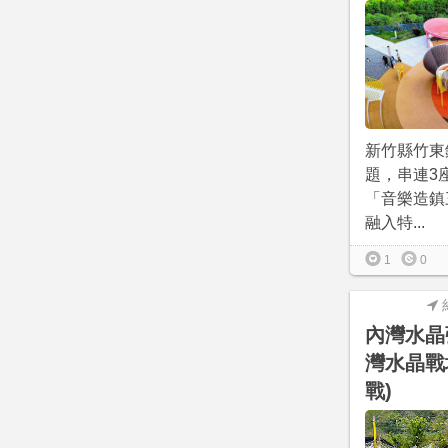
新竹縣竹東
題，串連3
「音樂造鎮
融入特...
1
0
內灣水晶
灣水晶戰
戰)