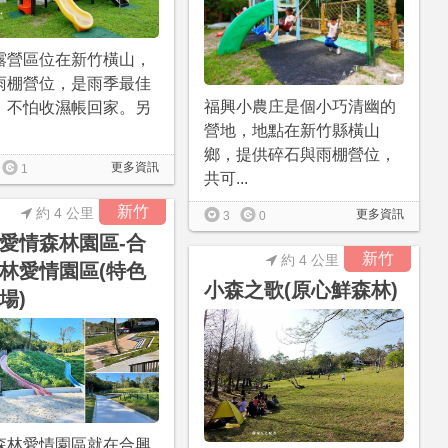
露營區位在新竹橫山，
雨棚營位，是雨季最佳
福興小農庄是個小巧清幽的
，不怕收濕帳回家。另
營地，地點在新竹縣橫山
鄉，提供碎石與雨棚營位，
更多資訊
1
共可...
新竹
約 4 公里
更多資訊
3
0
愛情森林園區-合
新竹
約 4 公里
林愛情園區(特色
小森之歌(原心鮮森林)
場)
森林愛情園區就在合興