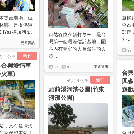
木香菇農場」位
遊橘
林鄉，是提供遊
全為
IY鮮採無污染...
選擇
自然谷位在新竹芎林，是台
外...
灣第一個環境信託基地，園
更多資訊
區內有豐富的大自然生態與
38
新竹
茂...
約 4 公里
-合興愛情車
更多資訊
13
0
合興
小火車)
新竹
興森
約 4 公里
頭前溪河濱公園(竹東
遊戲
河濱公園)
站，又有愛情火
合興
商家保留車站主