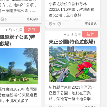
小森之歌位在新竹芎林，
前方，占地約2.1公頃，
2021/01/16開幕，占地面積
一座開放式公園，...
達5公頃，主打森林...
更多資訊
0
更多資訊
9
0
新竹
約 5 公里
新竹
約 5 公里
鐵道親子公園(特
東正公園(特色遊戲場)
戲場)
新竹縣竹東鎮2023年再添一
縣竹東鎮2020年底再添
座親子公園，地點在工業一
特色遊戲場-竹東鐵道親
路，旁邊有一座土地公廟...
，小朋友又多了...