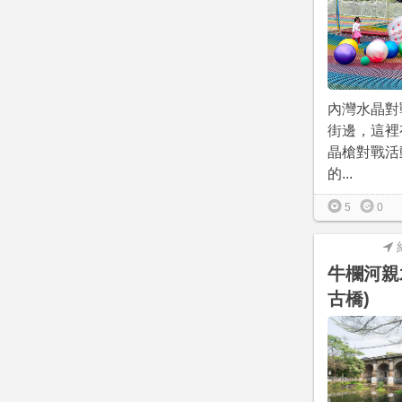
內灣水晶對
街邊，這裡
晶槍對戰活
的...
5
0
牛欄河親
古橋)