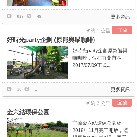
更多資訊
928
48
宜蘭
約 1 公里
好時光party企劃 (原熊與喵咖啡)
好時光party企劃原為熊與
喵咖啡，位在宜蘭市區，
2017/07/09正式...
更多資訊
36
1
宜蘭
約 2 公里
金六結環保公園
宜蘭金六結環保公園於
2018年11月完工開放，這