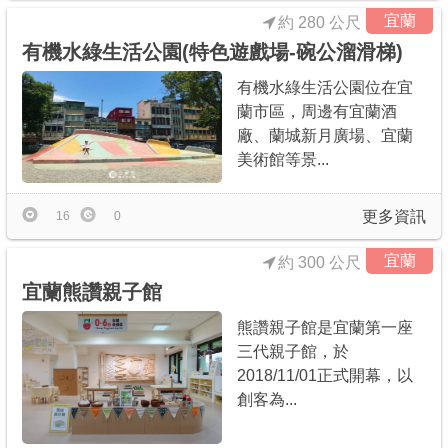
宜蘭
約 280 公尺
有機水綠生活公園(特色遊戲場-碗公溜滑梯)
有機水綠生活公園位在宜
蘭市區，周邊有宜蘭酒
廠、蘭城新月廣場、宜蘭
美術館等景...
更多資訊
16
0
宜蘭
約 300 公尺
宜蘭熊讚親子館
熊讚親子館是宜蘭第一座
三代親子館，於
2018/11/01正式開幕，以
創客為...