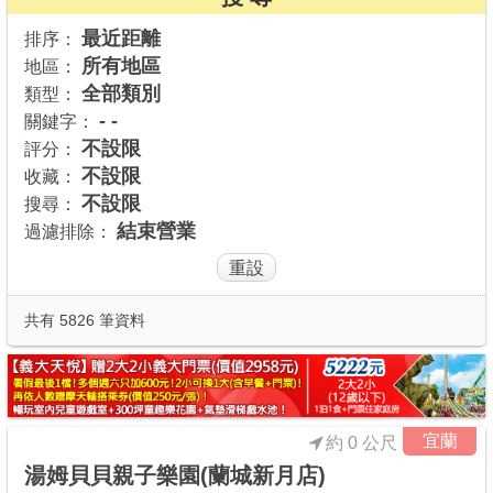
商家合作
最近距離
排序：
所有地區
地區：
全部類別
類型：
推薦景點
- -
關鍵字：
不設限
評分：
不設限
收藏：
討論區
不設限
搜尋：
結束營業
過濾排除：
聯絡我們
APP下載
共有 5826 筆資料
宜蘭
約 0 公尺
湯姆貝貝親子樂園(蘭城新月店)