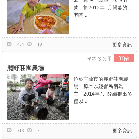
薩．麵包．陶藝」位於宜
蘭，於2013年1月開幕的，
老闆...
更多資訊
454
18
宜蘭
約 3 公里
麗野莊園農場
位於宜蘭市的麗野莊園農
場，原本以經營民宿為
主，2014年7月陸續推出多
種以...
更多資訊
713
8