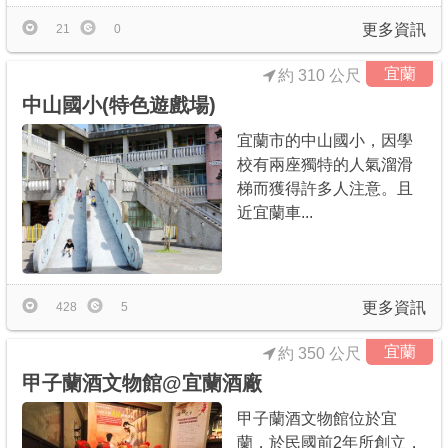
更多資訊
21
0
宜蘭
約 310 公尺
中山國小(特色遊戲場)
宜蘭市的中山國小，因學
校有兩座獨特的人氣溜滑
梯而獲得許多人注意。且
近宜蘭車...
更多資訊
428
5
宜蘭
約 350 公尺
甲子蘭酒文物館@宜蘭酒廠
甲子蘭酒文物館位於宜
蘭，於民國前2年所創立，