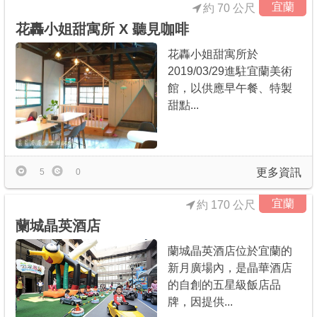
宜蘭
約 70 公尺
花轟小姐甜寓所 X 聽見咖啡
花轟小姐甜寓所於
2019/03/29進駐宜蘭美術
館，以供應早午餐、特製
甜點...
更多資訊
5
0
宜蘭
約 170 公尺
蘭城晶英酒店
蘭城晶英酒店位於宜蘭的
新月廣場內，是晶華酒店
的自創的五星級飯店品
牌，因提供...