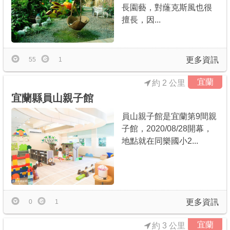
長園藝，對蕯克斯風也很
擅長，因...
更多資訊
55
1
宜蘭
約 2 公里
宜蘭縣員山親子館
員山親子館是宜蘭第9間親
子館，2020/08/28開幕，
地點就在同樂國小2...
更多資訊
0
1
宜蘭
約 3 公里