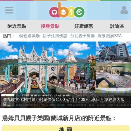
歡迎加入
附近景點
搜尋景點
好康優惠
討論區
APP登入
熱門：
溜滑梯民宿
觀光工廠
DIY摘果
日本親子景點
特色遊戲場
親子住房優惠
台北親子餐廳
溫泉泡湯SPA
首 頁
搜尋景點
好康優惠
只賣4天，要訂要快！捷絲旅-宜蘭礁溪館3099元起享2大1幼1泊1食住
最新消息
雙人...
湯姆貝貝親子樂園(蘭城新月店)的附近景點 :
最新留言
搜 尋