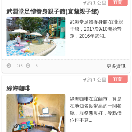
宜蘭
約 1 公里
武淵堂足體養身親子館(宜蘭親子館)
武淵堂足體養身館-宜蘭親
子館，2017/09/10開始營
運，2016年武淵...
更多資訊
215
6
宜蘭
約 1 公里
綠海咖啡
綠海咖啡在宜蘭市，算是
在地知名度蠻高的一間餐
廳，服務態度好，餐點價
位也不算...