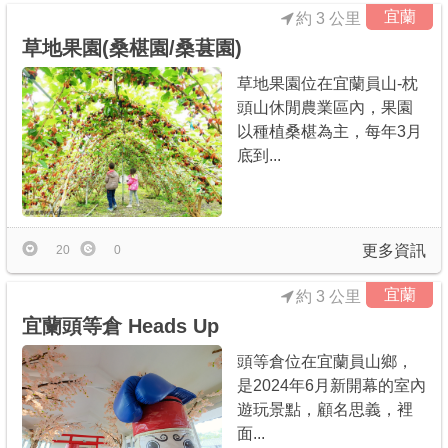
宜蘭
約 3 公里
草地果園(桑椹園/桑葚園)
草地果園位在宜蘭員山-枕
頭山休閒農業區內，果園
以種植桑椹為主，每年3月
底到...
更多資訊
20
0
宜蘭
約 3 公里
宜蘭頭等倉 Heads Up
頭等倉位在宜蘭員山鄉，
是2024年6月新開幕的室內
遊玩景點，顧名思義，裡
面...