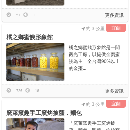
更多資訊
51
1
宜蘭
約 3 公里
橘之鄉蜜餞形象館
橘之鄉蜜餞形象館是一間
觀光工廠，以提供金棗蜜
餞為主，全台灣90%以上
的金棗...
更多資訊
726
18
宜蘭
約 3 公里
窯萊窯趣手工窯烤披薩．麵包
「窯萊窯趣手工窯烤披