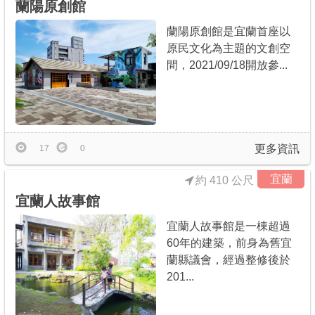
蘭陽原創館
蘭陽原創館是宜蘭首座以
原民文化為主題的文創空
間，2021/09/18開放參...
更多資訊
17
0
宜蘭
約 410 公尺
宜蘭人故事館
宜蘭人故事館是一棟超過
60年的建築，前身為舊宜
蘭縣議會，經過整修後於
201...