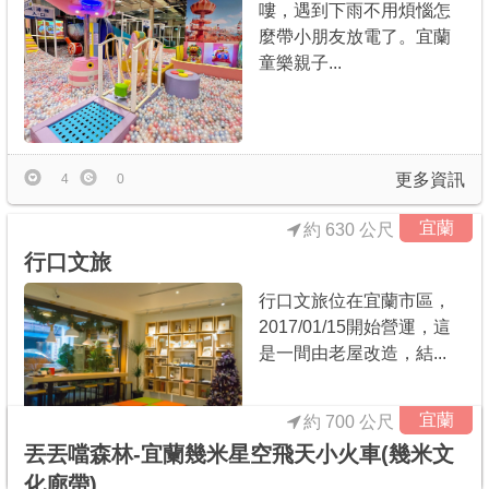
嘍，遇到下雨不用煩惱怎
麼帶小朋友放電了。宜蘭
童樂親子...
更多資訊
4
0
宜蘭
約 630 公尺
行口文旅
行口文旅位在宜蘭市區，
2017/01/15開始營運，這
是一間由老屋改造，結...
宜蘭
約 700 公尺
丟丟噹森林-宜蘭幾米星空飛天小火車(幾米文
更多資訊
1
0
化廊帶)