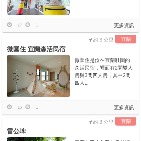
更多資訊
17
1
宜蘭
約 3 公里
微圍住 宜蘭森活民宿
微圍住是位在宜蘭壯圍的
森活民宿，裡面有2間雙人
房與3間四人房，其中2間
四人...
更多資訊
15
1
宜蘭
約 3 公里
雷公埤