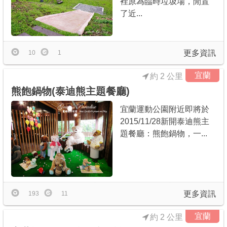
裡原為臨時垃圾場，閒置
了近...
更多資訊
10
1
宜蘭
約 2 公里
熊飽鍋物(泰迪熊主題餐廳)
宜蘭運動公園附近即將於
2015/11/28新開泰迪熊主
題餐廳：熊飽鍋物，一...
更多資訊
193
11
宜蘭
約 2 公里