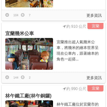
更多資訊
104
7
宜蘭
約 910 公尺
宜蘭幾米公車
宜蘭推出超人氣幾米公
車，將幾米的繪本世界呈
現在公車內，跟著繪本的
角色一起搭...
更多資訊
144
2
宜蘭
約 990 公尺
林午鐵工廠(林午銅鑼)
林午鐵工廠位於宜蘭市的