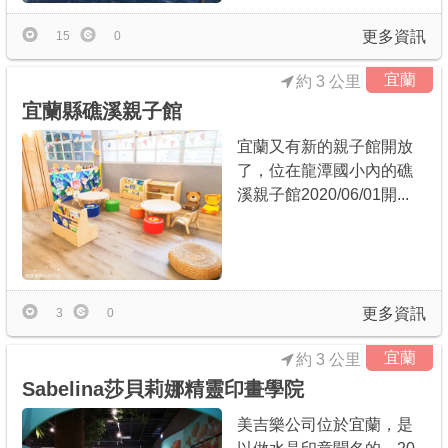
更多資訊
15
0
宜蘭
約 3 公里
宜蘭縣礁溪親子館
宜蘭又有新的親子館開放
了，位在龍潭國小內的礁
溪親子館2020/06/01開...
更多資訊
3
0
宜蘭
約 3 公里
Sabelina莎貝莉娜精靈印畫學院
美吉樂公司位於宜蘭，是