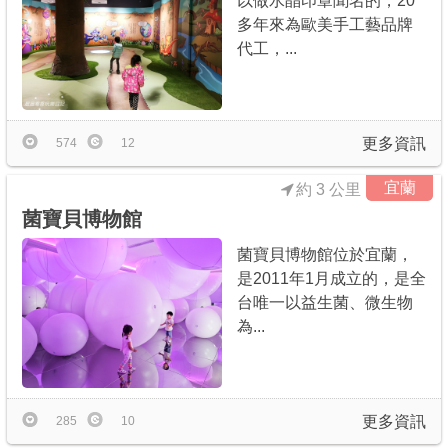
以做水晶印章聞名的，20
多年來為歐美手工藝品牌
代工，...
更多資訊
574
12
宜蘭
約 3 公里
菌寶貝博物館
菌寶貝博物館位於宜蘭，
是2011年1月成立的，是全
台唯一以益生菌、微生物
為...
更多資訊
285
10