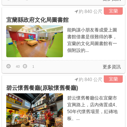
宜蘭
約 840 公尺
宜蘭縣政府文化局圖書館
能夠讓小朋友養成愛上圖
書館借書是很難得的事，
宜蘭的文化局圖書館有一
個附設的...
更多資訊
40
1
宜蘭
約 840 公尺
碧云懷舊餐廳(原駿懷舊餐廳)
碧云懷舊餐廳位在宜蘭市
宜興路上，店內佈置成4、
50年代懷舊場景，紅磚地
板、...