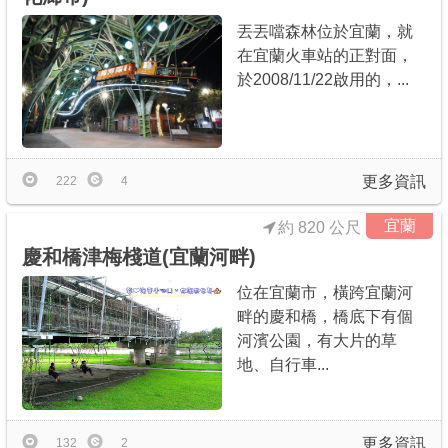
丟丟噹森林位於宜蘭，就
在宜蘭火車站的正對面，
於2008/11/22啟用的，...
更多資訊
222
4
宜蘭
約 820 公尺
慶和橋津梅棧道(宜蘭河畔)
位在宜蘭市，橫跨宜蘭河
畔的慶和橋，橋底下有個
河濱公園，有大片的草
地、自行車...
更多資訊
132
2