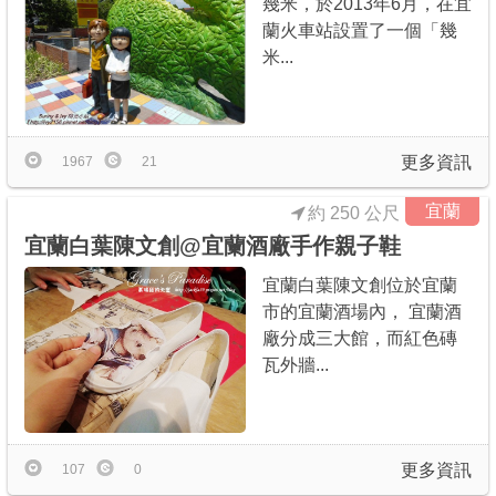
幾米，於2013年6月，在宜
蘭火車站設置了一個「幾
米...
更多資訊
1967
21
宜蘭
約 250 公尺
宜蘭白葉陳文創@宜蘭酒廠手作親子鞋
宜蘭白葉陳文創位於宜蘭
市的宜蘭酒場內， 宜蘭酒
廠分成三大館，而紅色磚
瓦外牆...
更多資訊
107
0