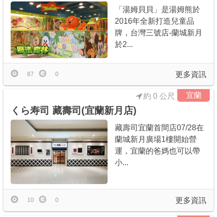
「湯姆貝貝」是湯姆熊於
2016年全新打造兒童品
牌，台灣三號店-蘭城新月
於2...
更多資訊
87
0
宜蘭
約 0 公尺
くら寿司 藏壽司(宜蘭新月店)
藏壽司宜蘭首間店07/28在
蘭城新月廣場1樓開始營
運，宜蘭的爸媽也可以帶
小...
更多資訊
10
0