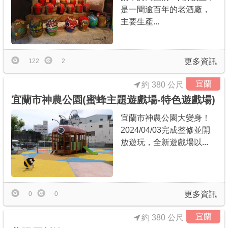
是一間逾百年的老酒廠，
主要生產...
更多資訊
122
2
宜蘭
約 380 公尺
宜蘭市神農公園(蜜蜂主題遊戲場-特色遊戲場)
宜蘭市神農公園大變身！
2024/04/03完成整修並開
放遊玩，全新遊戲場以...
更多資訊
0
0
宜蘭
約 380 公尺