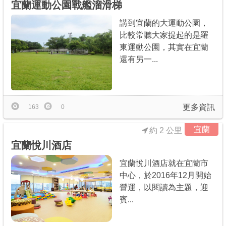
宜蘭運動公園戰艦溜滑梯
講到宜蘭的大運動公園，
比較常聽大家提起的是羅
東運動公園，其實在宜蘭
還有另一...
更多資訊
163
0
宜蘭
約 2 公里
宜蘭悅川酒店
宜蘭悅川酒店就在宜蘭市
中心，於2016年12月開始
營運，以閱讀為主題，迎
賓...