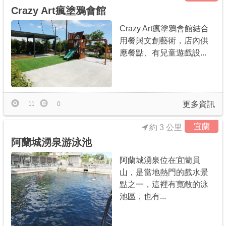
Crazy Art瘋塗鴉會館
Crazy Art瘋塗鴉會館結合
用餐與文創藝術，店內供
應餐點、有兒童遊戲設...
更多資訊
11
0
宜蘭
約 3 公里
阿蘭城湧泉游泳池
阿蘭城湧泉位在宜蘭員
山，是當地熱門的戲水景
點之一，這裡有寬敞的泳
池區，也有...