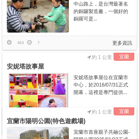
中山路上，是台灣最著名
的銅鑼製造廠，一個好的
銅羅可是...
更多資訊
463
7
宜蘭
約 1 公里
安妮塔故事屋
安妮塔故事屋位在宜蘭市
中心，於2016/07/31正式
開幕，這裡是專門提供...
宜蘭
約 1 公里
宜蘭市陽明公園(特色遊戲場)
更多資訊
76
2
宜蘭市首座親子共融公園-