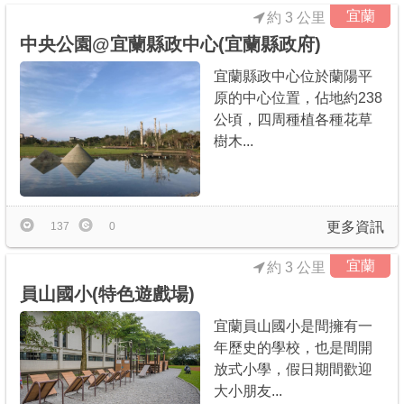
宜蘭
約 3 公里
中央公園@宜蘭縣政中心(宜蘭縣政府)
宜蘭縣政中心位於蘭陽平
原的中心位置，佔地約238
公頃，四周種植各種花草
樹木...
更多資訊
137
0
宜蘭
約 3 公里
員山國小(特色遊戲場)
宜蘭員山國小是間擁有一
年歷史的學校，也是間開
放式小學，假日期間歡迎
大小朋友...