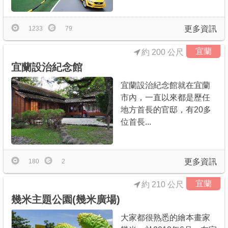
更多資訊
1233
79
宜蘭
約 200 公尺
宜蘭設治紀念館
宜蘭設治紀念館就在宜蘭
市內，一直以來都是歷任
地方首長的官邸，有20多
位首長...
更多資訊
180
2
宜蘭
約 210 公尺
幾米主題公園(幾米廣場)
大家都很熟悉的繪本畫家