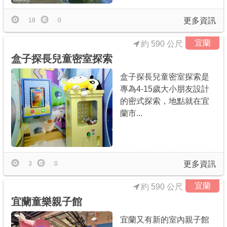
更多資訊
18
0
宜蘭
約 590 公尺
盒子探長兒童密室探索
盒子探長兒童密室探索是
專為4-15歲大小朋友設計
的密式探索，地點就在宜
蘭市...
更多資訊
3
0
宜蘭
約 590 公尺
宜蘭童樂親子館
宜蘭又有新的室內親子館