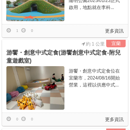
陽明公園2025/01/23正式
啟用，地點就在李科...
更多資訊
1
0
宜蘭
約 1 公里
游饗・創意中式定食(游饗創意中式定食-附兒
童遊戲室)
游饗・創意中式定食位在
宜蘭市，2024/08/16開始
營業，這裡以供應中式...
更多資訊
0
0