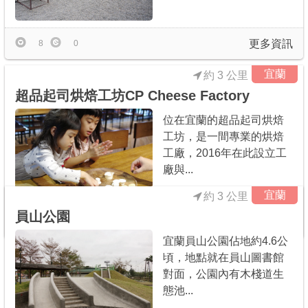
更多資訊
8
0
宜蘭
約 3 公里
超品起司烘焙工坊CP Cheese Factory
位在宜蘭的超品起司烘焙
工坊，是一間專業的烘焙
工廠，2016年在此設立工
廠與...
宜蘭
約 3 公里
員山公園
更多資訊
126
0
宜蘭員山公園佔地約4.6公
頃，地點就在員山圖書館
對面，公園內有木棧道生
態池...