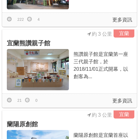
更多資訊
222
4
宜蘭
約 3 公里
宜蘭熊讚親子館
熊讚親子館是宜蘭第一座
三代親子館，於
2018/11/01正式開幕，以
創客為...
更多資訊
21
0
宜蘭
約 3 公里
蘭陽原創館
蘭陽原創館是宜蘭首座以