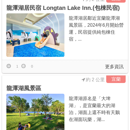
龍潭湖居民宿 Longtan Lake Inn.(包棟民宿)
龍潭湖居鄰近宜蘭龍潭湖
風景區，2024年6月開始營
運，民宿提供純包棟住
宿，...
更多資訊
1
0
宜蘭
約 2 公里
龍潭湖風景區
龍潭湖原名是「大埤
湖」，是宜蘭最大的湖
泊，湖面上還不時有天鵝
在湖面玩樂，湖...