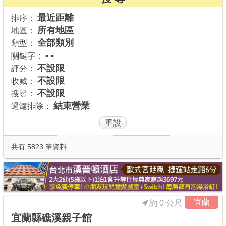
商家合作
最近距離
排序：
所有地區
地區：
全部類別
類型：
推薦景點
- -
關鍵字：
不設限
評分：
不設限
收藏：
討論區
不設限
搜尋：
結束營業
過濾排除：
聯絡我們
APP下載
共有 5823 筆資料
宜蘭
約 0 公尺
宜蘭縣礁溪親子館