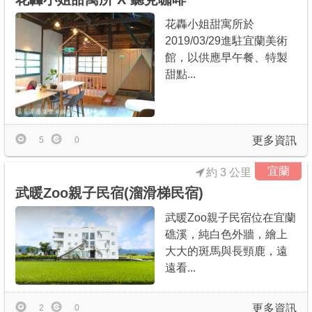
花轟小姐甜寓所於
2019/03/29進駐宜蘭美術
館，以供應早午餐、特製
甜點...
更多資訊
5
0
宜蘭
約 3 公里
武暖Zoo親子民宿(溜滑梯民宿)
武暖Zoo親子民宿位在宜蘭
礁溪，純白色外牆，繪上
大大的斑馬與長頸鹿，遠
遠看...
更多資訊
2
0