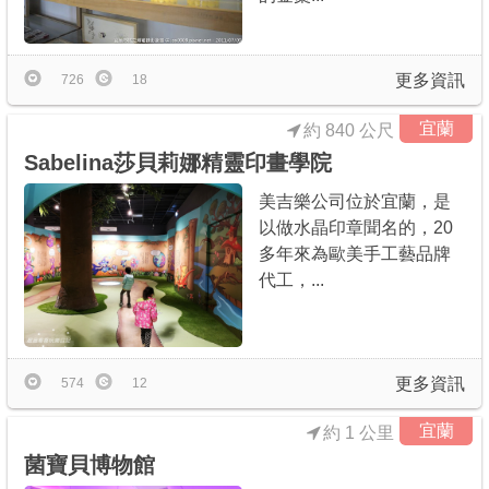
更多資訊
726
18
宜蘭
約 840 公尺
Sabelina莎貝莉娜精靈印畫學院
美吉樂公司位於宜蘭，是
以做水晶印章聞名的，20
多年來為歐美手工藝品牌
代工，...
更多資訊
574
12
宜蘭
約 1 公里
菌寶貝博物館