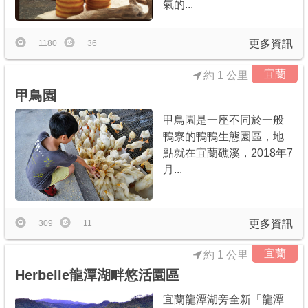
氣的...
更多資訊
1180
36
宜蘭
約 1 公里
甲鳥園
甲鳥園是一座不同於一般
鴨寮的鴨鴨生態園區，地
點就在宜蘭礁溪，2018年7
月...
更多資訊
309
11
宜蘭
約 1 公里
Herbelle龍潭湖畔悠活園區
宜蘭龍潭湖旁全新「龍潭