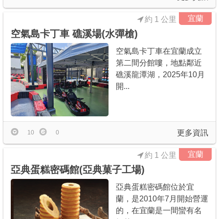
宜蘭
約 1 公里
空氣島卡丁車 礁溪場(水彈槍)
空氣島卡丁車在宜蘭成立
第二間分館嘍，地點鄰近
礁溪龍潭湖，2025年10月
開...
更多資訊
10
0
宜蘭
約 1 公里
亞典蛋糕密碼館(亞典菓子工場)
亞典蛋糕密碼館位於宜
蘭，是2010年7月開始營運
的，在宜蘭是一間蠻有名