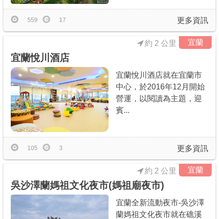
更多資訊
559
17
宜蘭
約 2 公里
宜蘭悅川酒店
宜蘭悅川酒店就在宜蘭市
中心，於2016年12月開始
營運，以閱讀為主題，迎
賓...
更多資訊
105
3
宜蘭
約 2 公里
吳沙澤蘭媽祖文化夜市(媽祖廟夜市)
宜蘭全新流動夜市-吳沙澤
蘭媽祖文化夜市就在礁溪