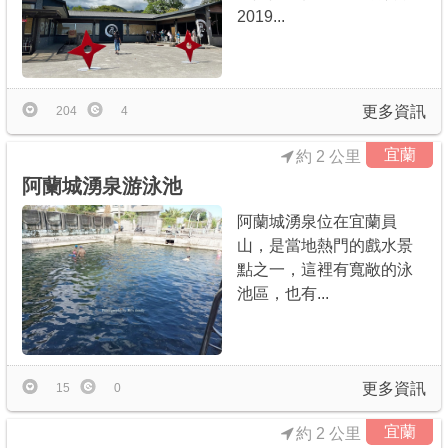
2019...
更多資訊
204
4
宜蘭
約 2 公里
阿蘭城湧泉游泳池
阿蘭城湧泉位在宜蘭員
山，是當地熱門的戲水景
點之一，這裡有寬敞的泳
池區，也有...
更多資訊
15
0
宜蘭
約 2 公里