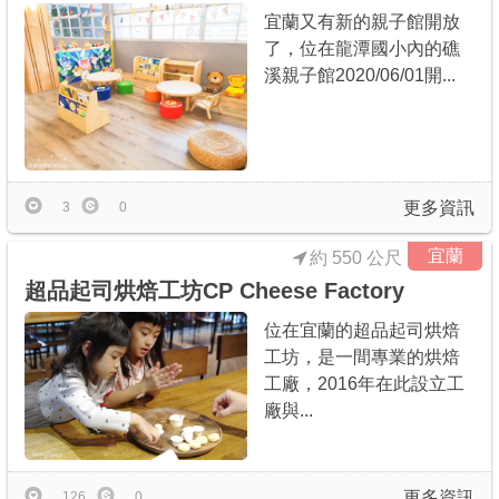
宜蘭又有新的親子館開放
了，位在龍潭國小內的礁
溪親子館2020/06/01開...
更多資訊
3
0
宜蘭
約 550 公尺
超品起司烘焙工坊CP Cheese Factory
位在宜蘭的超品起司烘焙
工坊，是一間專業的烘焙
工廠，2016年在此設立工
廠與...
更多資訊
126
0