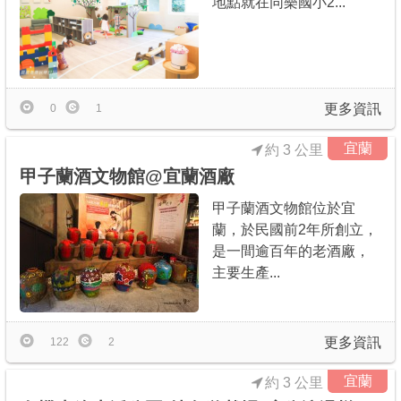
地點就在同樂國小2...
更多資訊
0
1
宜蘭
約 3 公里
甲子蘭酒文物館@宜蘭酒廠
甲子蘭酒文物館位於宜
蘭，於民國前2年所創立，
是一間逾百年的老酒廠，
主要生產...
更多資訊
122
2
宜蘭
約 3 公里