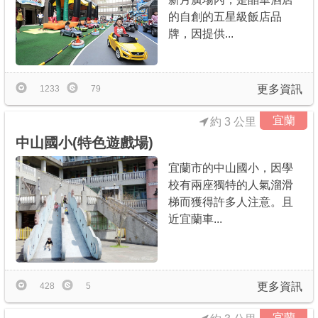
的自創的五星級飯店品
牌，因提供...
更多資訊
1233
79
宜蘭
約 3 公里
中山國小(特色遊戲場)
宜蘭市的中山國小，因學
校有兩座獨特的人氣溜滑
梯而獲得許多人注意。且
近宜蘭車...
更多資訊
428
5
宜蘭