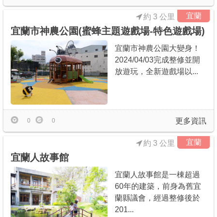
宜蘭
約 3 公里
宜蘭市神農公園(蜜蜂主題遊戲場-特色遊戲場)
宜蘭市神農公園大變身！
2024/04/03完成整修並開
放遊玩，全新遊戲場以...
更多資訊
0
0
宜蘭
約 3 公里
宜蘭人故事館
宜蘭人故事館是一棟超過
60年的建築，前身為舊宜
蘭縣議會，經過整修後於
201...