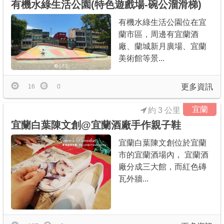
有機水綠生活公園(特色遊戲場-碗公溜滑梯)
有機水綠生活公園位在宜
蘭市區，周邊有宜蘭酒
廠、蘭城新月廣場、宜蘭
美術館等景...
更多資訊
16
0
宜蘭
約 3 公里
宜蘭白葉陳文創@宜蘭酒廠手作親子鞋
宜蘭白葉陳文創位於宜蘭
市的宜蘭酒場內， 宜蘭酒
廠分成三大館，而紅色磚
瓦外牆...