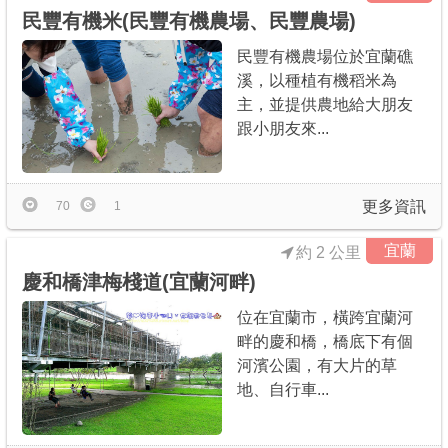
民豐有機米(民豐有機農場、民豐農場)
民豐有機農場位於宜蘭礁
溪，以種植有機稻米為
主，並提供農地給大朋友
跟小朋友來...
更多資訊
70
1
宜蘭
約 2 公里
慶和橋津梅棧道(宜蘭河畔)
位在宜蘭市，橫跨宜蘭河
畔的慶和橋，橋底下有個
河濱公園，有大片的草
地、自行車...