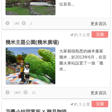
位首長...
更多資訊
180
2
宜蘭
約 3 公里
幾米主題公園(幾米廣場)
大家都很熟悉的繪本畫家
幾米，於2013年6月，在宜
蘭火車站設置了一個「幾
米...
更多資訊
1967
21
宜蘭
約 3 公里
花轟小姐甜寓所 X 聽見咖啡