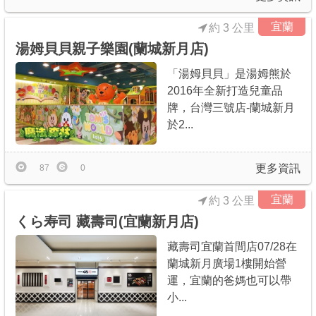
宜蘭
約 3 公里
湯姆貝貝親子樂園(蘭城新月店)
「湯姆貝貝」是湯姆熊於
2016年全新打造兒童品
牌，台灣三號店-蘭城新月
於2...
更多資訊
87
0
宜蘭
約 3 公里
くら寿司 藏壽司(宜蘭新月店)
藏壽司宜蘭首間店07/28在
蘭城新月廣場1樓開始營
運，宜蘭的爸媽也可以帶
小...