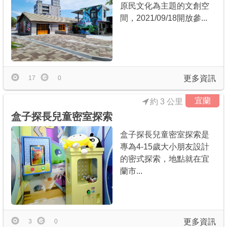
原民文化為主題的文創空
間，2021/09/18開放參...
更多資訊
17
0
宜蘭
約 3 公里
盒子探長兒童密室探索
盒子探長兒童密室探索是
專為4-15歲大小朋友設計
的密式探索，地點就在宜
蘭市...
更多資訊
3
0