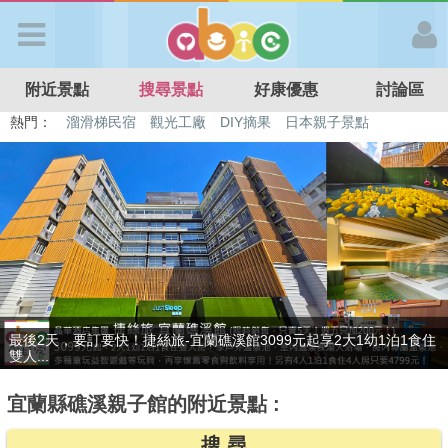
歡迎加入
附近景點
搜尋景點
好康優惠
討論區
APP登入
熱門：
溜滑梯民宿
觀光工廠
DIY摘果
日本親子景點
特色遊戲場
親子住房優惠
台北親子餐廳
溫泉泡湯SPA
首 頁
搜尋景點
好康優惠
贈九族文化村門票2張(總價值1100元*2)！4099元享日月潭經典大飯
最新消息
店...
宜蘭縣礁溪親子館的附近景點 :
最新留言
搜 尋