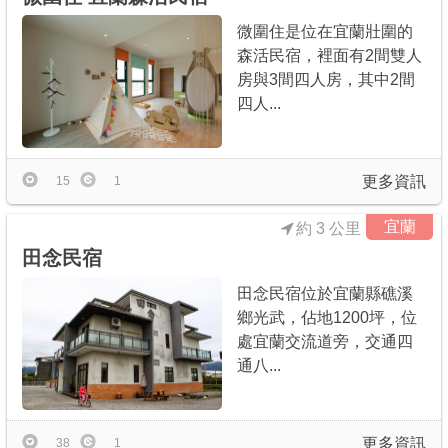
微圍住是位在宜蘭壯圍的
森活民宿，裡面有2間雙人
房與3間四人房，其中2間
四人...
更多資訊
15
1
宜蘭
約 3 公里
田念民宿
田念民宿位於宜蘭縣礁溪
鄉光武，佔地1200坪，位
處宜蘭交流道旁，交通四
通八...
更多資訊
38
1