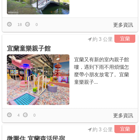
更多資訊
18
0
宜蘭
約 3 公里
宜蘭童樂親子館
宜蘭又有新的室內親子館
嘍，遇到下雨不用煩惱怎
麼帶小朋友放電了。宜蘭
童樂親子...
更多資訊
4
0
宜蘭
約 3 公里
微圍住 宜蘭森活民宿