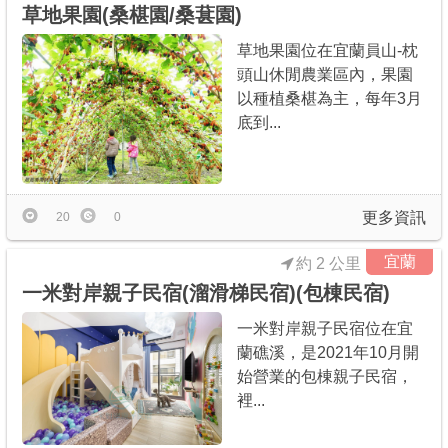
草地果園(桑椹園/桑葚園)
草地果園位在宜蘭員山-枕
頭山休閒農業區內，果園
以種植桑椹為主，每年3月
底到...
更多資訊
20
0
宜蘭
約 2 公里
一米對岸親子民宿(溜滑梯民宿)(包棟民宿)
一米對岸親子民宿位在宜
蘭礁溪，是2021年10月開
始營業的包棟親子民宿，
裡...