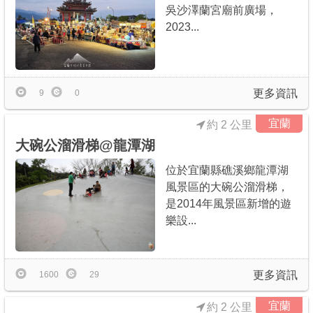
吳沙澤蘭宮廟前廣場，
2023...
更多資訊
9
0
宜蘭
約 2 公里
大碗公溜滑梯@龍潭湖
位於宜蘭縣礁溪鄉龍潭湖
風景區的大碗公溜滑梯，
是2014年風景區新增的遊
樂設...
更多資訊
1600
29
宜蘭
約 2 公里