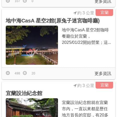
更多資訊
107
0
宜蘭
約 3 公里
地中海CasA 星空2館(原兔子迷宮咖啡廳)
地中海CasA 星空2館咖啡
餐廳位於宜蘭，
2025/01/22開始營業；這...
更多資訊
498
20
宜蘭
約 3 公里
宜蘭設治紀念館
宜蘭設治紀念館就在宜蘭
市內，一直以來都是歷任
地方首長的官邸，有20多