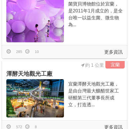
菌寶貝博物館位於宜蘭，
是2011年1月成立的，是全
台唯一以益生菌、微生物
為...
更多資訊
285
10
宜蘭
約 1 公里
潭酵天地觀光工廠
宜蘭潭酵天地觀光工廠，
是由台灣最大釀醋世家工
研醋第三代董事長所成
立，打造透...
更多資訊
572
8