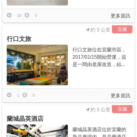
更多資訊
10
0
宜蘭
約 3 公里
行口文旅
行口文旅位在宜蘭市區，
2017/01/15開始營運，這
是一間由老屋改造，結...
更多資訊
1
0
宜蘭
約 3 公里
蘭城晶英酒店
蘭城晶英酒店位於宜蘭的
新月廣場內，是晶華酒店