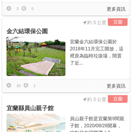
更多資訊
3
0
宜蘭
約 3 公里
金六結環保公園
宜蘭金六結環保公園於
2018年11月完工開放，這
裡原為臨時垃圾場，閒置
了近...
更多資訊
10
1
宜蘭
約 3 公里
宜蘭縣員山親子館
員山親子館是宜蘭第9間親
子館，2020/08/28開幕，