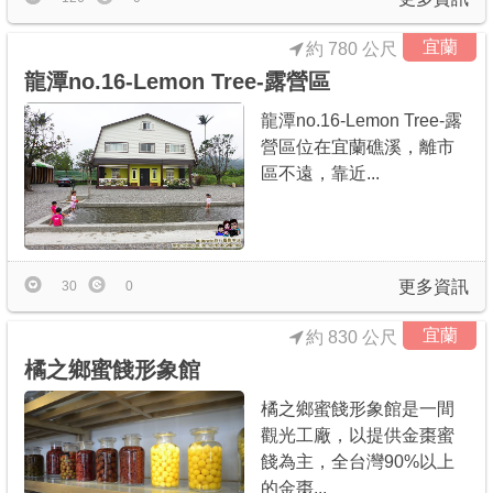
宜蘭
約 780 公尺
龍潭no.16-Lemon Tree-露營區
龍潭no.16-Lemon Tree-露
營區位在宜蘭礁溪，離市
區不遠，靠近...
更多資訊
30
0
宜蘭
約 830 公尺
橘之鄉蜜餞形象館
橘之鄉蜜餞形象館是一間
觀光工廠，以提供金棗蜜
餞為主，全台灣90%以上
的金棗...