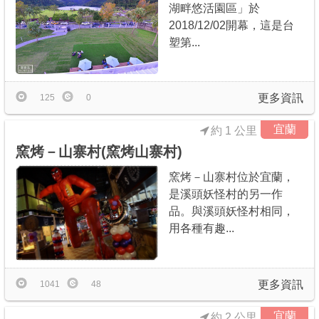
湖畔悠活園區」於
2018/12/02開幕，這是台
塑第...
更多資訊
125
0
宜蘭
約 1 公里
窯烤－山寨村(窯烤山寨村)
窯烤－山寨村位於宜蘭，
是溪頭妖怪村的另一作
品。與溪頭妖怪村相同，
用各種有趣...
更多資訊
1041
48
宜蘭
約 2 公里