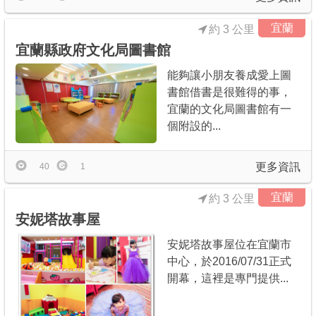
宜蘭
約 3 公里
宜蘭縣政府文化局圖書館
能夠讓小朋友養成愛上圖
書館借書是很難得的事，
宜蘭的文化局圖書館有一
個附設的...
更多資訊
40
1
宜蘭
約 3 公里
安妮塔故事屋
安妮塔故事屋位在宜蘭市
中心，於2016/07/31正式
開幕，這裡是專門提供...