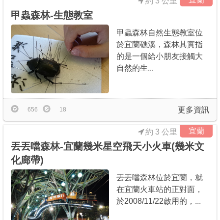
約 3 公里
甲蟲森林-生態教室
甲蟲森林自然生態教室位
於宜蘭礁溪，森林其實指
的是一個給小朋友接觸大
自然的生...
更多資訊
656
18
宜蘭
約 3 公里
丟丟噹森林-宜蘭幾米星空飛天小火車(幾米文
化廊帶)
丟丟噹森林位於宜蘭，就
在宜蘭火車站的正對面，
於2008/11/22啟用的，...