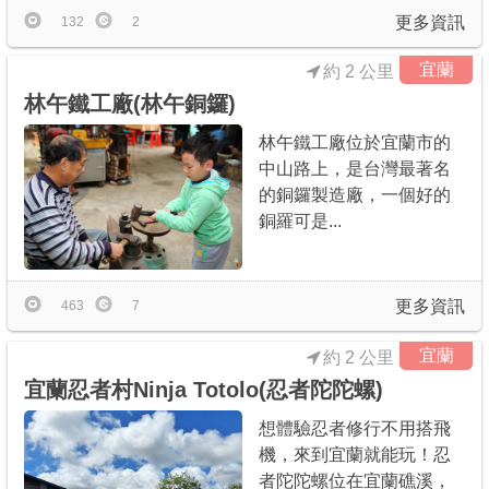
更多資訊
132
2
宜蘭
約 2 公里
林午鐵工廠(林午銅鑼)
林午鐵工廠位於宜蘭市的
中山路上，是台灣最著名
的銅鑼製造廠，一個好的
銅羅可是...
更多資訊
463
7
宜蘭
約 2 公里
宜蘭忍者村Ninja Totolo(忍者陀陀螺)
想體驗忍者修行不用搭飛
機，來到宜蘭就能玩！忍
者陀陀螺位在宜蘭礁溪，