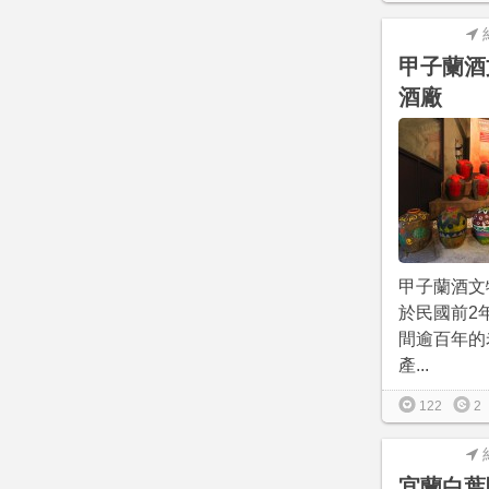
甲子蘭酒
酒廠
甲子蘭酒文
於民國前2
間逾百年的
產...
122
2
宜蘭白葉