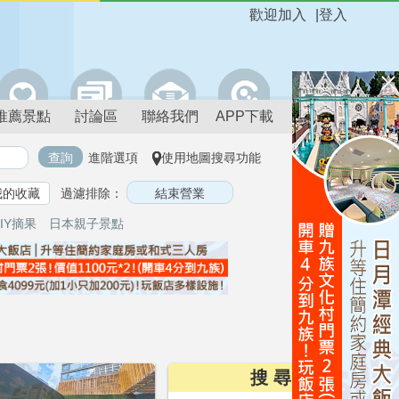
歡迎加入
|
登入
推薦景點
討論區
聯絡我們
APP下載
進階選項
使用地圖搜尋功能
我的收藏
過濾排除：
IY摘果
日本親子景點
搜 尋