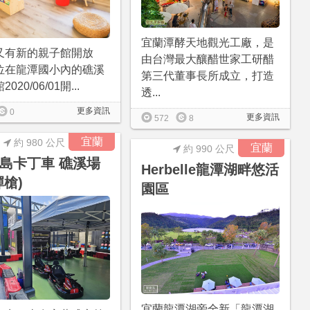
宜蘭潭酵天地觀光工廠，是
又有新的親子館開放
由台灣最大釀醋世家工研醋
位在龍潭國小內的礁溪
第三代董事長所成立，打造
020/06/01開...
透...
更多資訊
0
更多資訊
572
8
宜蘭
約 980 公尺
宜蘭
約 990 公尺
島卡丁車 礁溪場
Herbelle龍潭湖畔悠活
彈槍)
園區
宜蘭龍潭湖旁全新「龍潭湖