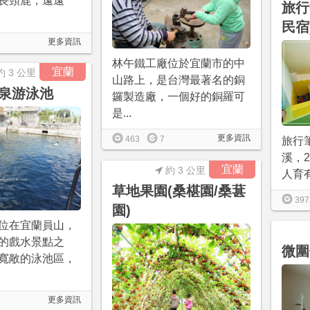
長頸鹿，遠遠
旅行
民宿
更多資訊
林午鐵工廠位於宜蘭市的中
宜蘭
約 3 公里
山路上，是台灣最著名的銅
泉游泳池
鑼製造廠，一個好的銅羅可
是...
更多資訊
463
7
旅行
溪，2
宜蘭
約 3 公里
人育有
草地果園(桑椹園/桑葚
397
園)
位在宜蘭員山，
的戲水景點之
微圍
寬敞的泳池區，
更多資訊