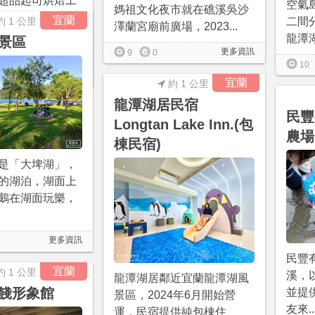
超品起司烘焙工
空氣
媽祖文化夜市就在礁溪吳沙
專業的烘焙工
宜蘭
約 1 公里
二間
澤蘭宮廟前廣場，2023...
6年在此設立工廠
龍潭湖
景區
更多資訊
9
0
10
更多資訊
宜蘭
約 1 公里
龍潭湖居民宿
民豐
Longtan Lake Inn.(包
農場
棟民宿)
是「大埤湖」，
的湖泊，湖面上
鵝在湖面玩樂，
更多資訊
民豐
宜蘭
約 1 公里
溪，
龍潭湖居鄰近宜蘭龍潭湖風
餞形象館
並提
景區，2024年6月開始營
友來..
運，民宿提供純包棟住