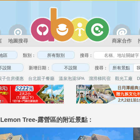
言
地圖搜尋
商家合作
類別：
搜尋：
新增日期：
搜尋：
所有景點
親子住房優惠
台北親子餐廳
溫泉泡湯SPA
溜滑梯民宿
觀光工廠
D
-Lemon Tree-露營區的附近景點 :