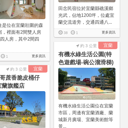
田念民宿位於宜蘭縣礁溪鄉
光武，佔地1200坪，位處宜
蘭交流道旁，交通四通八...
住是位在宜蘭壯圍的森
宿，裡面有2間雙人房
更多資訊
38
1
間四人房，其中2間四
宜蘭
約 3 公里
有機水綠生活公園(特
更多資訊
1
色遊戲場-碗公溜滑梯)
宜蘭
約 3 公里
哥蔗香脆皮桶仔
宜蘭旗艦店
有機水綠生活公園位在宜蘭
市區，周邊有宜蘭酒廠、蘭
城新月廣場、宜蘭美術館等
景...