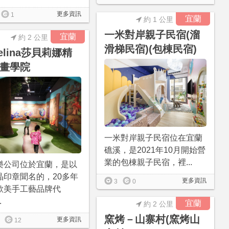
更多資訊
1
宜蘭
約 1 公里
一米對岸親子民宿(溜
宜蘭
約 2 公里
滑梯民宿)(包棟民宿)
belina莎貝莉娜精
畫學院
一米對岸親子民宿位在宜蘭
礁溪，是2021年10月開始營
業的包棟親子民宿，裡...
樂公司位於宜蘭，是以
晶印章聞名的，20多年
更多資訊
3
0
歐美手工藝品牌代
.
宜蘭
約 2 公里
窯烤－山寨村(窯烤山
更多資訊
12