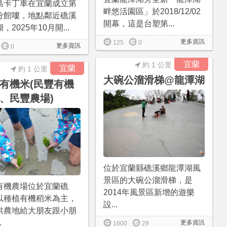
島卡丁車在宜蘭成立第
畔悠活園區」於2018/12/02
分館嘍，地點鄰近礁溪
開幕，這是台塑第...
，2025年10月開...
更多資訊
125
0
更多資訊
0
宜蘭
約 1 公里
宜蘭
約 1 公里
大碗公溜滑梯@龍潭湖
有機米(民豐有機
、民豐農場)
位於宜蘭縣礁溪鄉龍潭湖風
景區的大碗公溜滑梯，是
有機農場位於宜蘭礁
2014年風景區新增的遊樂
以種植有機稻米為主，
設...
供農地給大朋友跟小朋
.
更多資訊
1600
29