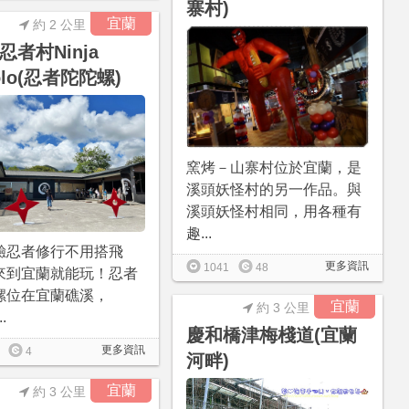
寨村)
宜蘭
約 2 公里
忍者村Ninja
olo(忍者陀陀螺)
窯烤－山寨村位於宜蘭，是
溪頭妖怪村的另一作品。與
溪頭妖怪村相同，用各種有
趣...
驗忍者修行不用搭飛
更多資訊
1041
48
來到宜蘭就能玩！忍者
螺位在宜蘭礁溪，
宜蘭
約 3 公里
..
慶和橋津梅棧道(宜蘭
更多資訊
4
河畔)
宜蘭
約 3 公里