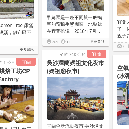
甲鳥園是一座不同於一般鴨
宜蘭
寮的鴨鴨生態園區，地點就
Lemon Tree-露營
了，
在宜蘭礁溪，2018年7月...
礁溪，離市區不
親子館2
更多資訊
309
11
3
更多資訊
宜蘭
約 910 公尺
宜蘭
吳沙澤蘭媽祖文化夜市
約 1 公里
空氣
烘焙工坊CP
(媽祖廟夜市)
(水
Factory
宜蘭全新流動夜市-吳沙澤蘭