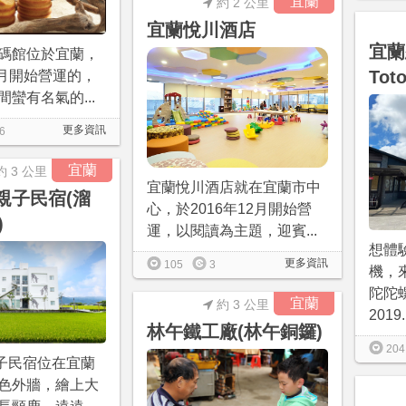
宜蘭
約 2 公里
宜蘭悅川酒店
宜蘭
碼館位於宜蘭，
Tot
7月開始營運的，
蠻有名氣的...
更多資訊
6
宜蘭
約 3 公里
宜蘭悅川酒店就在宜蘭市中
o親子民宿(溜
心，於2016年12月開始營
)
運，以閱讀為主題，迎賓...
想體
更多資訊
105
3
機，
陀陀
宜蘭
約 3 公里
2019.
林午鐵工廠(林午銅鑼)
204
親子民宿位在宜蘭
色外牆，繪上大