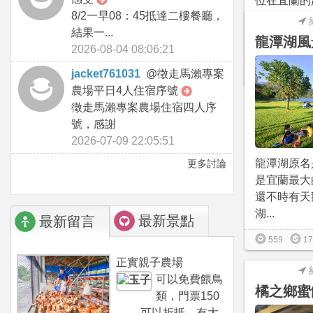
位在宜蘭的
8/2一早08：45抵達二樓餐廳，
坊，是一間
結果一...
廠，201
龍潭湖風
2026-08-04 08:06:21
與...
jacket761031
@
徵走馬瀨專案
126
0
農場平日4人住宿序號
徵走馬瀨專案農場住宿四人序
號，感謝
2026-07-09 22:05:51
龍潭湖原名
更多討論
是宜蘭最大
還不時有天
湖...
最新景點
最新留言
559
17
正實親子農場
可以免費餵鳥
橘之鄉蜜
類，門票150
可以折抵，有大...