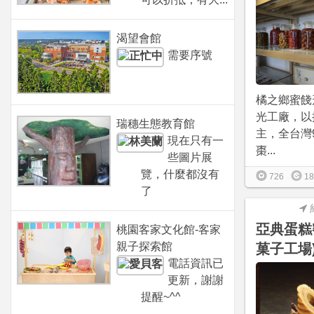
渴望會館
需要序號
橘之鄉蜜餞
光工廠，以
瑞穗生態教育館
主，全台灣
現在只有一
棗...
些圖片展
覽，什麼都沒有
726
18
了
亞典蛋糕
桃園客家文化館-客家
親子探索館
菓子工場
電話資訊已
更新，謝謝
提醒~^^