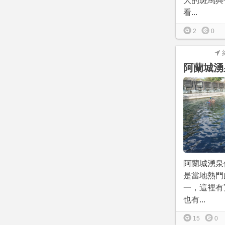
大的斑馬與
看...
2
0
阿蘭城湧
阿蘭城湧泉
是當地熱門
一，這裡有
也有...
15
0