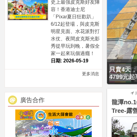
史上最強皮克斯好友陣
容！香港迪士尼
「Pixar夏日狂歡趴」
6/12起登場，與皮克斯
明星見面、水花派對打
水仗、夜間皮克斯光影
秀從早玩到晚，暑假全
家一起來玩個過癮！
日期: 2026-05-19
只賣4天，
更多消息
4799元
廣告合作
龍潭no.1
Tree-露