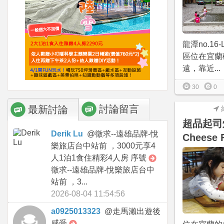
龍潭no.16-
區位在宜蘭
遠，靠近...
30
0
討論留言
最新討論
超品起司
Derik Lu
@
徵求--遠雄品牌-悅
Cheese 
樂旅店台中站前 ，3000元享4
人1泊1食住精彩4人房 序號
徵求--遠雄品牌-悅樂旅店台中
站前 ，3...
2026-08-04 11:54:56
a0925013323
@
走馬瀨出遊後
感受