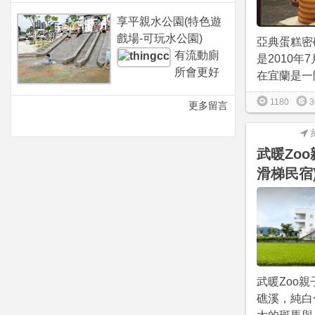
享平親水公園(特色遊
戲場-可玩水公園)
亞典蛋糕密
有流動廁
是2010年
所會更好
在宜蘭是一間
1180
3
更多留言
武暖Zo
滑梯民宿
武暖Zoo
礁溪，純白