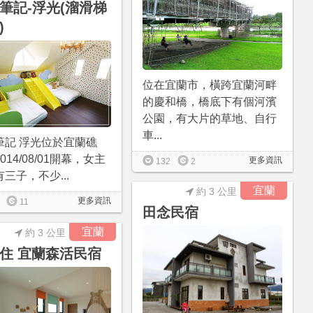
筆記-浮光(溜滑梯
)
位在宜蘭市，橫跨宜蘭河畔
的慶和橋，橋底下有個河濱
公園，有大片的草地、自行
車...
筆記 浮光位於宜蘭礁
014/08/01開幕，女主
更多資訊
132
2
三子，不少...
宜蘭
約 3 公里
更多資訊
11
田念民宿
宜蘭
約 3 公里
住 宜蘭森活民宿