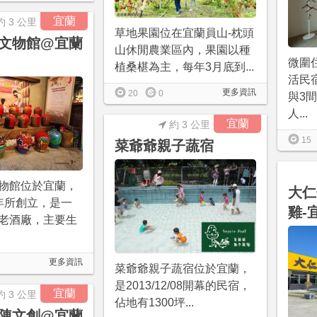
宜蘭
約 3 公里
草地果園位在宜蘭員山-枕頭
文物館@宜蘭
山休閒農業區內，果園以種
微圍
植桑椹為主，每年3月底到...
活民
更多資訊
20
0
與3
人...
宜蘭
約 3 公里
15
菜爺爺親子蔬宿
物館位於宜蘭，
大仁
年所創立，是一
雞-
老酒廠，主要生
更多資訊
菜爺爺親子蔬宿位於宜蘭，
是2013/12/08開幕的民宿，
宜蘭
約 3 公里
佔地有1300坪...
陳文創@宜蘭