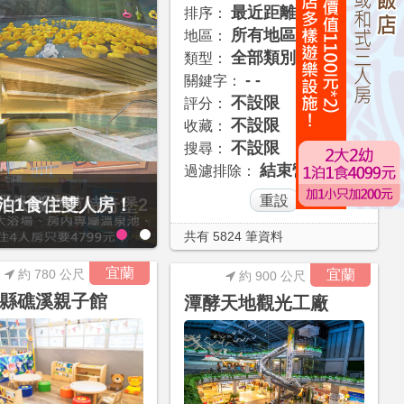
最近距離
排序：
所有地區
地區：
全部類別
類型：
- -
關鍵字：
不設限
評分：
不設限
收藏：
不設限
搜尋：
結束營業
過濾排除：
1泊1食住雙人房！
贈九族文化村門票2張(總價值1
大2幼(115公分以下)1泊1食升
共有 5824 筆資料
宜蘭
約 780 公尺
宜蘭
約 900 公尺
縣礁溪親子館
潭酵天地觀光工廠