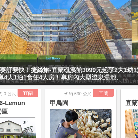
要訂要快！捷絲旅-宜蘭礁溪館3099元起享2大1幼
起享4人1泊1食住4人房！享房內大型溫泉湯池、...
宜蘭
宜蘭
約 0 公尺
約 630 公尺
6-Lemon
甲鳥園
宜蘭
營區