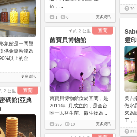
宿，...
70
更多資訊
1
0
宜蘭
Sa
約 2 公里
菌寶貝博物館
靈印
形象館是一間觀
提供金棗蜜餞為
90%以上的金
更多資訊
宜蘭
約 2 公里
菌寶貝博物館位於宜蘭，是
美吉
密碼館(亞典
2011年1月成立的，是全台
做水
)
唯一以益生菌、微生物為...
來為
工，..
更多資訊
285
10
574