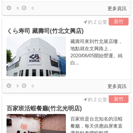
更多資訊
9
0
新竹
約 2 公里
くら寿司 藏壽司(竹北文興店)
藏壽司來到竹北展店嘍，
地點就在文興路上，
2020/06/05開始營運。純
白...
更多資訊
9
0
新竹
約 2 公里
百家班活蝦餐廳(竹北光明店)
百家班是台北知名的活蝦
餐廳，每天供應由屏東直