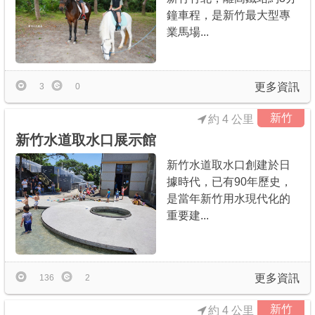
鐘車程，是新竹最大型專
業馬場...
更多資訊
3
0
新竹
約 4 公里
新竹水道取水口展示館
新竹水道取水口創建於日
據時代，已有90年歷史，
是當年新竹用水現代化的
重要建...
更多資訊
136
2
新竹
約 4 公里