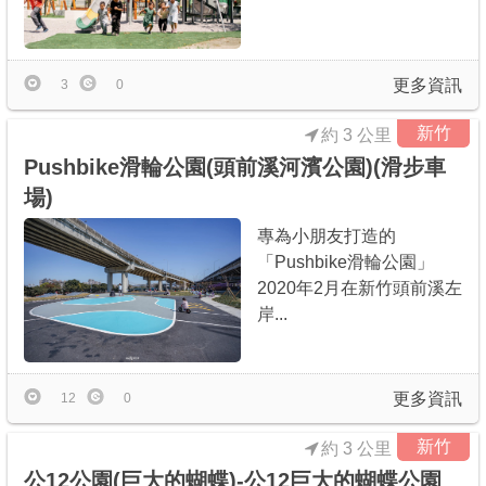
更多資訊
3
0
新竹
約 3 公里
Pushbike滑輪公園(頭前溪河濱公園)(滑步車
場)
專為小朋友打造的
「Pushbike滑輪公園」
2020年2月在新竹頭前溪左
岸...
更多資訊
12
0
新竹
約 3 公里
公12公園(巨大的蝴蝶)-公12巨大的蝴蝶公園