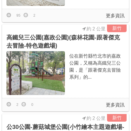
更多資訊
95
2
新竹
約 2 公里
高鐵兒三公園(嘉政公園)(森林花園-跟著傑克
去冒險-特色遊戲場)
位在新竹縣竹北市的嘉政
公園，又稱為高鐵兒三公
園，是「跟著傑克去冒險
系列」的...
更多資訊
2
0
新竹
約 2 公里
公30公園-蘑菇城堡公園(小竹繪本主題遊戲場-