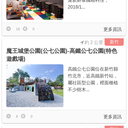
運新鮮泰國蝦料理，
2018/1...
更多資訊
16
0
新竹
約 2 公里
魔王城堡公園(公七公園)-高鐵公七公園(特色
遊戲場)
高鐵公七公園位在新竹縣
竹北市，近高鐵新竹站，
屬社區型公園，裡面種植
不少樹木...
更多資訊
8
0