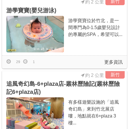
新竹
約 2 公里
游學寶寶(嬰兒游泳)
游學寶寶位於竹北，是一
間專門為0-1.5歲嬰兒設計
的專屬的SPA，希望可以...
更多資訊
29
1
新竹
約 2 公里
追風奇幻島-6+plaza店-叢林歷險記(叢林歷險
記6+plaza店)
有多樣遊樂設施的「追風
奇幻島」來到竹北展店
嘍，地點就在6+plaza 3
樓...