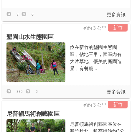
更多資訊
3
0
新竹
約 3 公里
墾園山水生態園區
位在新竹的墾園生態園
區，佔地三甲，園區內有
大片草地、優美的庭園造
景，有餐廳...
更多資訊
335
6
新竹
約 3 公里
尼普頓馬術創藝園區
尼普頓馬術創藝園區位在
新竹竹北，離高鐵站約3分