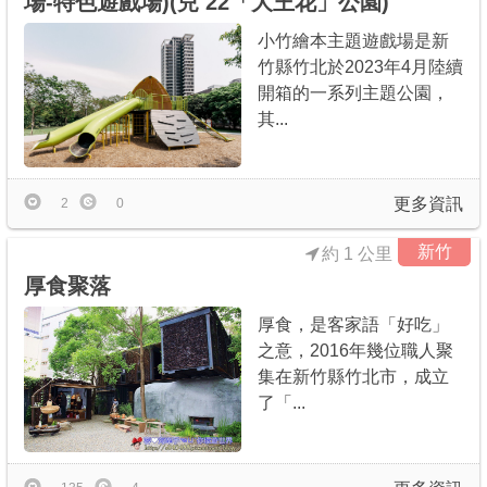
場-特色遊戲場)(兒 22「大王花」公園)
小竹繪本主題遊戲場是新
竹縣竹北於2023年4月陸續
開箱的一系列主題公園，
其...
更多資訊
2
0
新竹
約 1 公里
厚食聚落
厚食，是客家語「好吃」
之意，2016年幾位職人聚
集在新竹縣竹北市，成立
了「...