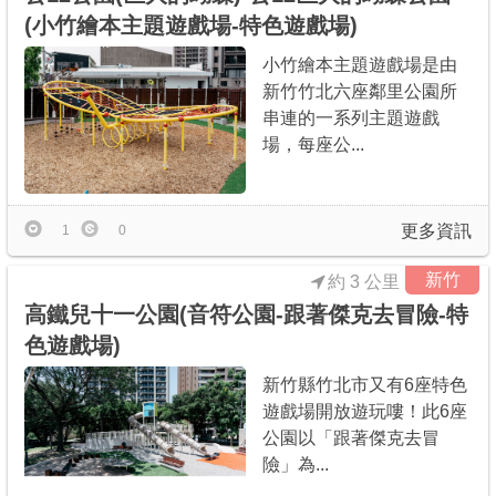
(小竹繪本主題遊戲場-特色遊戲場)
小竹繪本主題遊戲場是由
新竹竹北六座鄰里公園所
串連的一系列主題遊戲
場，每座公...
更多資訊
1
0
新竹
約 3 公里
高鐵兒十一公園(音符公園-跟著傑克去冒險-特
色遊戲場)
新竹縣竹北市又有6座特色
遊戲場開放遊玩嘍！此6座
公園以「跟著傑克去冒
險」為...