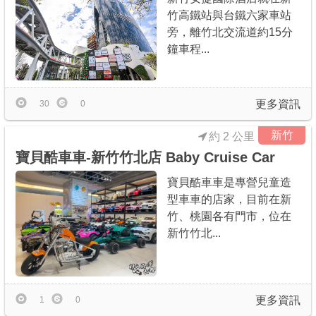
竹高鐵站與台鐵六家車站
旁，離竹北交流道約15分
鐘車程...
更多資訊
30
0
新竹
約 2 公里
寶貝酷車車-新竹竹北店 Baby Cruise Car
寶貝酷車車是專營兒童造
型車車的店家，目前在新
竹、桃園各有門市，位在
新竹竹北...
更多資訊
1
0