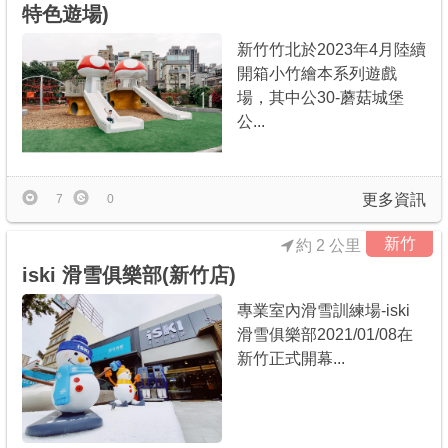
特色遊場)
新竹竹北於2023年4月陸續
開箱小竹繪本系列遊戲
場，其中公30-蘑菇城堡
公...
更多資訊
7
0
新竹
約 2 公里
iski 滑雪俱樂部(新竹店)
專業室內滑雪訓練場-iski
滑雪俱樂部2021/01/08在
新竹正式開幕...