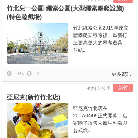
竹北兒一公園-繩索公園(大型繩索攀爬設施)
(特色遊戲場)
竹北繩索公園2019年原立
體攀爬架移除後，重新打
造更高更大的攀爬遊具，
並結...
更多資訊
164
0
新竹
約 1 公里
亞尼克(新竹竹北店)
亞尼克竹北店在
2017/04/09正式開幕，店
家除了販售人氣生乳捲與
各式糕...