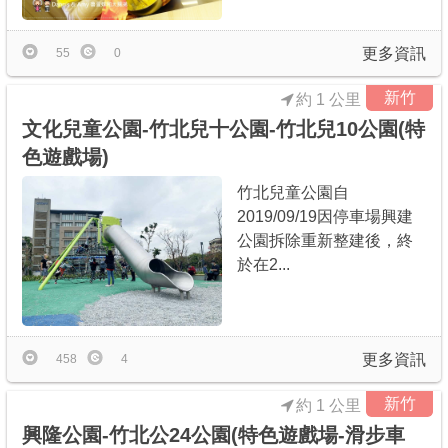
更多資訊
55
0
新竹
約 1 公里
文化兒童公園-竹北兒十公園-竹北兒10公園(特
色遊戲場)
竹北兒童公園自
2019/09/19因停車場興建
公園拆除重新整建後，終
於在2...
更多資訊
458
4
新竹
約 1 公里
興隆公園-竹北公24公園(特色遊戲場-滑步車