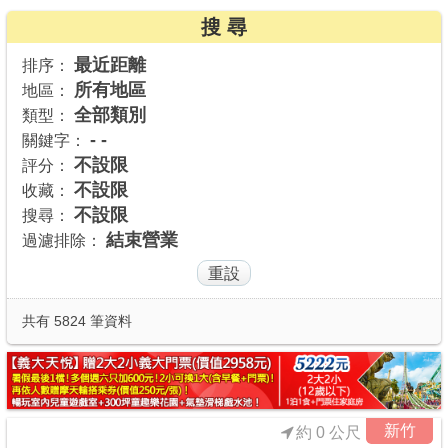
搜 尋
商家合作
最近距離
排序：
所有地區
地區：
推薦景點
全部類別
類型：
- -
關鍵字：
討論區
不設限
評分：
不設限
收藏：
不設限
搜尋：
聯絡我們
結束營業
過濾排除：
APP下載
共有 5824 筆資料
新竹
約 0 公尺