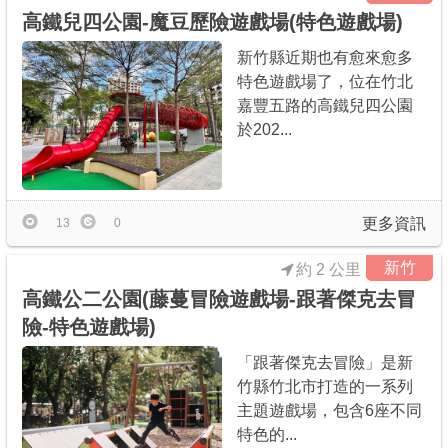
高鐵兒四公園-魔豆歷險遊戲場(特色遊戲場)
新竹縣近期也有愈來愈多
特色遊戲場了，位在竹北
嘉豐五路的高鐵兒四公園
於202...
更多資訊
13
0
新竹
約 2 公里
高鐵公二公園(藤蔓冒險遊戲場-跟著傑克去冒
險-特色遊戲場)
「跟著傑克去冒險」是新
竹縣竹北市打造的一系列
主題遊戲場，包含6座不同
特色的...