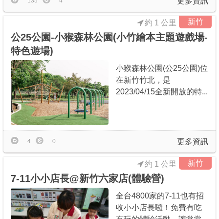
更多資訊
135
4
新竹
約 1 公里
公25公園-小猴森林公園(小竹繪本主題遊戲場-
特色遊場)
小猴森林公園(公25公園)位
在新竹竹北，是
2023/04/15全新開放的特...
更多資訊
4
0
新竹
約 1 公里
7-11小小店長@新竹六家店(體驗營)
全台4800家的7-11也有招
收小小店長囉！免費有吃