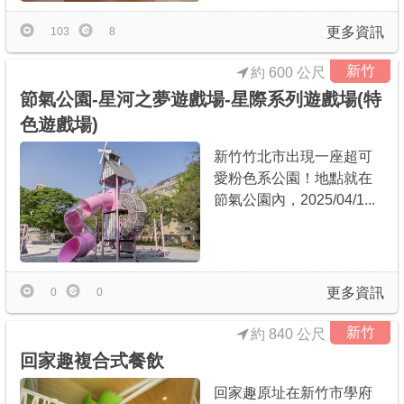
更多資訊
103
8
新竹
約 600 公尺
節氣公園-星河之夢遊戲場-星際系列遊戲場(特
色遊戲場)
新竹竹北市出現一座超可
愛粉色系公園！地點就在
節氣公園內，2025/04/1...
更多資訊
0
0
新竹
約 840 公尺
回家趣複合式餐飲
回家趣原址在新竹市學府