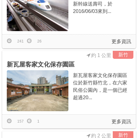
新幹線送壽司，於
2016/06/03來到...
更多資訊
241
26
新竹
約 1 公里
新瓦屋客家文化保存園區
新瓦屋客家文化保存園區
位於新竹縣竹北，在六家
民俗公園內，是一個已經
超過20...
更多資訊
157
1
新竹
約 2 公里