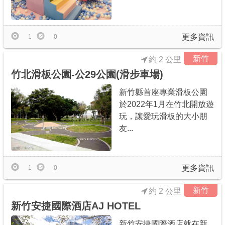
更多資訊
1
0
新竹
約 2 公里
竹北滑板公園-公29公園(滑步車場)
新竹縣首座專業滑板公園
於2022年1月在竹北開放遊
玩，讓愛玩滑板的大小朋
友...
更多資訊
1
0
新竹
約 2 公里
新竹安捷國際酒店AJ HOTEL
新竹安捷國際酒店就在新