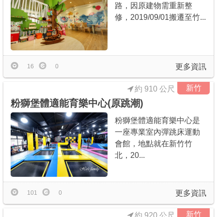
路，因原建物需重新整
修，2019/09/01搬遷至竹...
更多資訊
16
0
新竹
約 910 公尺
粉獅堡體適能育樂中心(原跳潮)
粉獅堡體適能育樂中心是
一座專業室內彈跳床運動
會館，地點就在新竹竹
北，20...
更多資訊
101
0
新竹
約 920 公尺