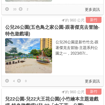
更多資訊
33
2
新竹
約 960 公尺
公兒26公園(五色鳥之家公園-跟著傑克去冒險-
特色遊戲場)
公兒26公園是新竹竹北-跟
著傑克去冒險-主題系列公
園之一，2023/07/...
更多資訊
4
0
新竹
約 960 公尺
兒22公園-兒22大王花公園(小竹繪本主題遊戲