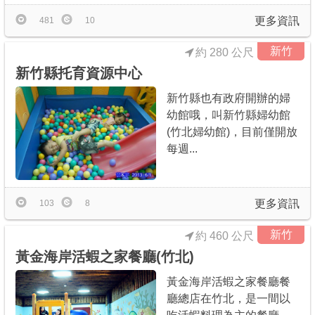
更多資訊
481
10
新竹
約 280 公尺
新竹縣托育資源中心
新竹縣也有政府開辦的婦
幼館哦，叫新竹縣婦幼館
(竹北婦幼館)，目前僅開放
每週...
更多資訊
103
8
新竹
約 460 公尺
黃金海岸活蝦之家餐廳(竹北)
黃金海岸活蝦之家餐廳餐
廳總店在竹北，是一間以