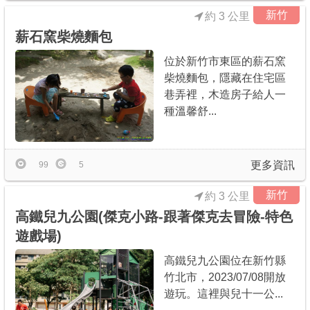
新竹
約 3 公里
薪石窯柴燒麵包
位於新竹市東區的薪石窯
柴燒麵包，隱藏在住宅區
巷弄裡，木造房子給人一
種溫馨舒...
更多資訊
99
5
新竹
約 3 公里
高鐵兒九公園(傑克小路-跟著傑克去冒險-特色
遊戲場)
高鐵兒九公園位在新竹縣
竹北市，2023/07/08開放
遊玩。這裡與兒十一公...