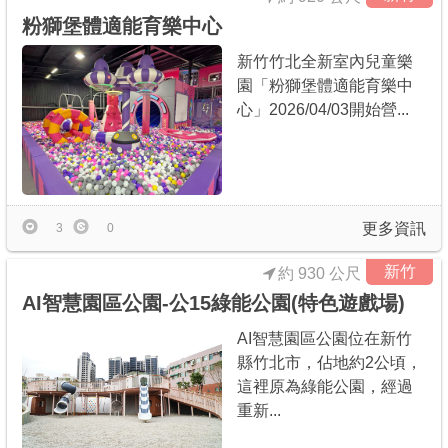
粉獅堡體適能育樂中心
新竹竹北全新室內兒童樂
園「粉獅堡體適能育樂中
心」2026/04/03開始營...
更多資訊
3
0
新竹
約 930 公尺
AI智慧園區公園-公15綠能公園(特色遊戲場)
AI智慧園區公園位在新竹
縣竹北市，佔地約2公頃，
這裡原為綠能公園，經過
重新...