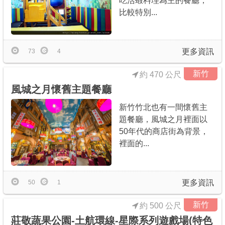
吃活蝦料理為主的餐廳，
比較特別...
更多資訊
73
4
新竹
約 470 公尺
風城之月懷舊主題餐廳
新竹竹北也有一間懷舊主
題餐廳，風城之月裡面以
50年代的商店街為背景，
裡面的...
更多資訊
50
1
新竹
約 500 公尺
莊敬蔬果公園-土航環線-星際系列遊戲場(特色