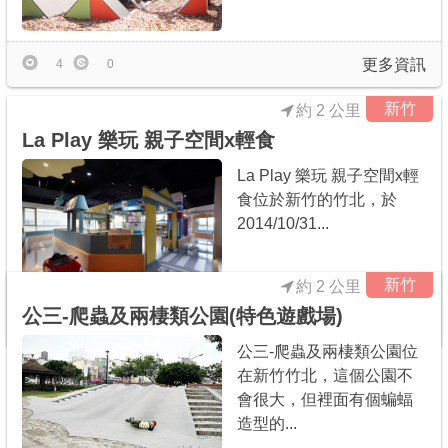
更多資訊
4
0
新竹
約 2 公里
La Play 樂玩 親子空間x輕食
La Play 樂玩 親子空間x輕
食位於新竹的竹北，於
2014/10/31...
新竹
約 2 公里
公三-爬蟲及兩棲類公園(特色遊戲場)
更多資訊
421
27
公三-爬蟲及兩棲類公園位
在新竹竹北，這個公園不
會很大，但裡面有個蝙蝠
造型的...