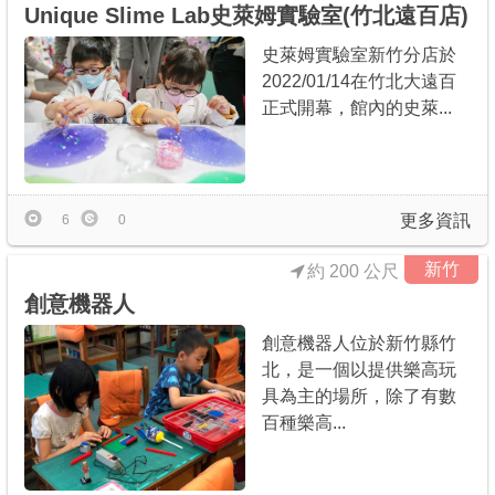
Unique Slime Lab史萊姆實驗室(竹北遠百店)
史萊姆實驗室新竹分店於
2022/01/14在竹北大遠百
正式開幕，館內的史萊...
更多資訊
6
0
新竹
約 200 公尺
創意機器人
創意機器人位於新竹縣竹
北，是一個以提供樂高玩
具為主的場所，除了有數
百種樂高...