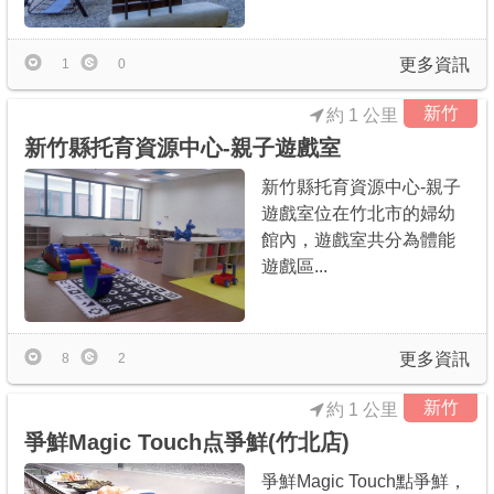
更多資訊
1
0
新竹
約 1 公里
新竹縣托育資源中心-親子遊戲室
新竹縣托育資源中心-親子
遊戲室位在竹北市的婦幼
館內，遊戲室共分為體能
遊戲區...
更多資訊
8
2
新竹
約 1 公里
爭鮮Magic Touch点爭鮮(竹北店)
爭鮮Magic Touch點爭鮮，