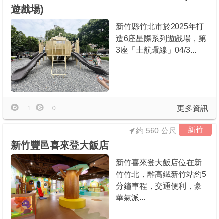
遊戲場)
新竹縣竹北市於2025年打
造6座星際系列遊戲場，第
3座「土航環線」04/3...
更多資訊
1
0
新竹
約 560 公尺
新竹豐邑喜來登大飯店
新竹喜來登大飯店位在新
竹竹北，離高鐵新竹站約5
分鐘車程，交通便利，豪
華氣派...