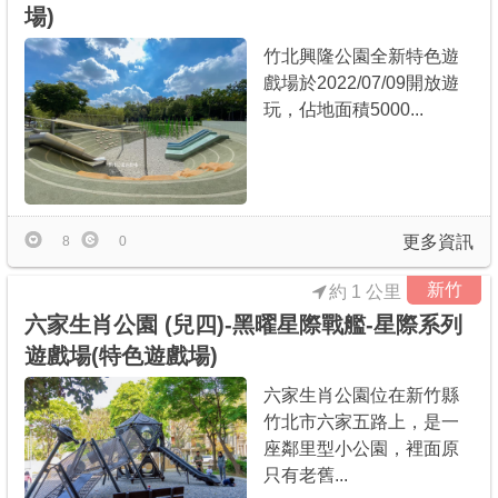
場)
竹北興隆公園全新特色遊
戲場於2022/07/09開放遊
玩，佔地面積5000...
更多資訊
8
0
新竹
約 1 公里
六家生肖公園 (兒四)-黑曜星際戰艦-星際系列
遊戲場(特色遊戲場)
六家生肖公園位在新竹縣
竹北市六家五路上，是一
座鄰里型小公園，裡面原
只有老舊...