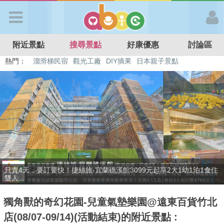
歡迎加入
附近景點
搜尋景點
好康優惠
討論區
APP登入
熱門：
溜滑梯民宿
觀光工廠
DIY摘果
日本親子景點
特色遊戲場
親子住房優惠
台北親子餐廳
溫泉泡湯SPA
首 頁
搜尋景點
好康優惠
只賣4天，要訂要快！捷絲旅-宜蘭礁溪館3099元起享2大1幼1泊1食住
最新消息
雙人...
獨角獸的奇幻花園-兒童氣墊樂園@遠東百貨竹北
最新留言
店(08/07-09/14)(活動結束)的附近景點 :