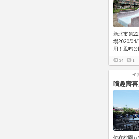
新北市第2
場2020/0
用！鳯鳴公園
34
1
嚐趣壽喜
位在桃園八