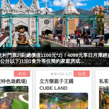
要訂要快！捷絲旅-宜蘭礁溪館3099元起享2大1幼
起享4人1泊1食住4人房！享房內大型溫泉湯池、...
台北
台北
約 520 公尺
(特色遊戲場)
立方樂親子王國
私客
CUBE LAND