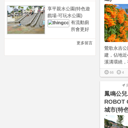
享平親水公園(特色遊
戲場-可玩水公園)
有流動廁
所會更好
更多留言
鶯歌永吉公
建，佔地近
溪溝環繞，有
66
4
鳳鳴公兒
ROBOT
城市(特