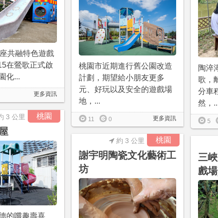
2座共融特色遊戲
4/15在鶯歌正式啟
桃園市近期進行舊公園改造
陶淬
化...
計劃，期望給小朋友更多
歌，
元、好玩以及安全的遊戲場
分車
更多資訊
地，...
然，..
桃園
約 3 公里
更多資訊
11
0
5
屋
桃園
約 3 公里
謝宇明陶瓷文化藝術工
三峽
坊
戲場
德的嚐趣壽喜