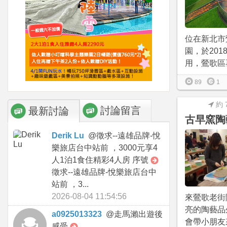
位在新北市
園，於2018
用，鶯歌區再
89
1
約 
討論留言
最新討論
古早窯陶
Derik Lu
@
徵求--遠雄品牌-悅
樂旅店台中站前 ，3000元享4
人1泊1食住精彩4人房 序號
徵求--遠雄品牌-悅樂旅店台中
站前 ，3...
2026-08-04 11:54:56
來鶯歌老街
亮的陶藝品
a0925013323
@
走馬瀨出遊後
會帶小朋友
感受