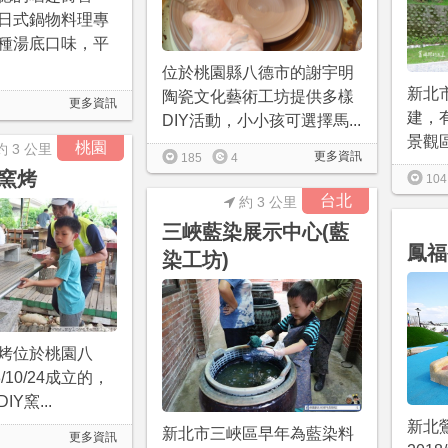
日式鍋物料理專
種湯底口味，平
位於桃園縣八德市的謝宇明
新北
陶瓷文化藝術工坊提供多樣
更多資訊
建，
DIY活動，小小孩可選擇馬...
景觀區
桃園
約 3 公里
更多資訊
185
4
窯烤
104
台北
約 3 公里
三峽藍染展示中心(藍
鳳福
染工坊)
烤位於桃園八
/10/24成立的，
Y窯...
新北
新北市三峽區早年為藍染料
更多資訊