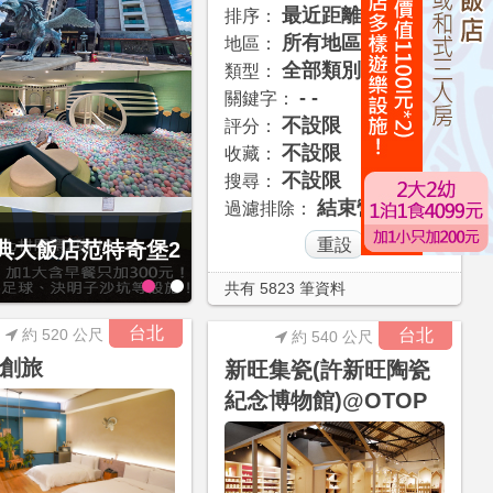
最近距離
排序：
所有地區
地區：
全部類別
類型：
- -
關鍵字：
不設限
評分：
不設限
收藏：
不設限
搜尋：
結束營業
過濾排除：
1泊1食住雙人房！
共有 5823 筆資料
台北
約 520 公尺
台北
約 540 公尺
創旅
新旺集瓷(許新旺陶瓷
紀念博物館)@OTOP