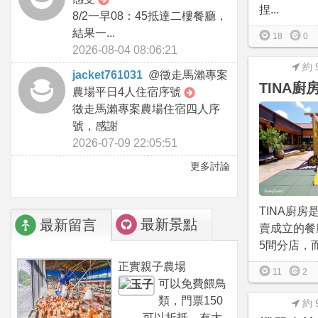
捏...
8/2一早08：45抵達二樓餐廳，
結果一...
18
0
2026-08-04 08:06:21
約 
jacket761031
@
徵走馬瀨專案
TINA廚
農場平日4人住宿序號
徵走馬瀨專案農場住宿四人序
號，感謝
2026-07-09 22:05:51
更多討論
TINA廚
最新景點
最新留言
賣成立的餐
5間分店，而
正實親子農場
11
2
可以免費餵鳥
類，門票150
約 
可以折抵，有大...