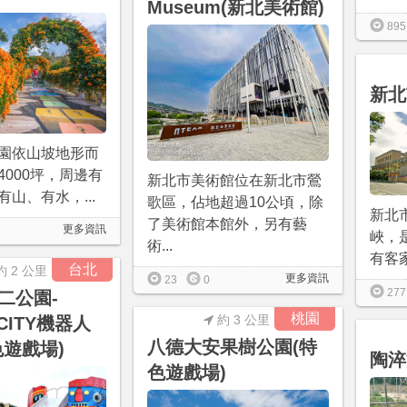
Museum(新北美術館)
895
新北
園依山坡地形而
4000坪，周邊有
新北市美術館位在新北市鶯
山、有水，...
歌區，佔地超過10公頃，除
新北
了美術館本館外，另有藝
更多資訊
峽，
術...
有客家
台北
約 2 公里
更多資訊
23
0
277
二公園-
桃園
約 3 公里
 CITY機器人
八德大安果樹公園(特
色遊戲場)
陶淬
色遊戲場)