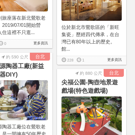
創旅座落在新北鶯歌老
2019/07/01開始營
位於新北市鶯歌區的「新旺
住這裡不只逛...
集瓷」歷經四代傳承，在台
灣已有80年以上的歷史。
更多資訊
0
館...
台北
約 590 公尺
更多資訊
228
1
源陶器工廠(新益
台北
約 880 公尺
器DIY)
尖福公園-陶壺地景遊
戲場(特色遊戲場)
源陶器工廠位在鶯歌老
，是一間擁有50年歷史