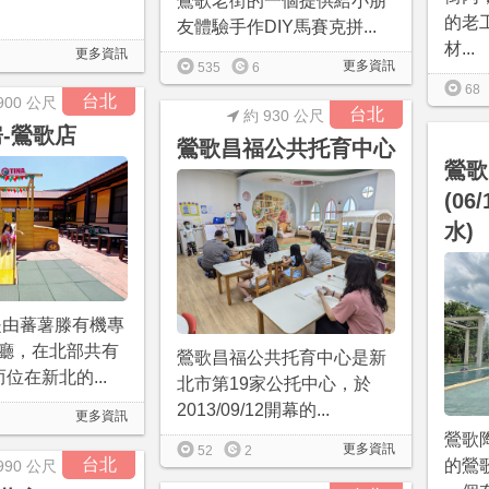
鶯歌老街的一個提供給小朋
的老
友體驗手作DIY馬賽克拼...
材...
更多資訊
更多資訊
535
6
68
台北
900 公尺
台北
約 930 公尺
房-鶯歌店
鶯歌昌福公共托育中心
鶯歌
(06
水)
房是由蕃薯滕有機專
廳，在北部共有
鶯歌昌福公共托育中心是新
位在新北的...
北市第19家公托中心，於
2013/09/12開幕的...
更多資訊
鶯歌
更多資訊
52
2
台北
的鶯
990 公尺