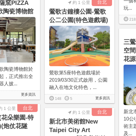
一個
窯PIZZA
台北
約 1 公里
玩...
鶯歌陶瓷博物館
鶯歌古鐘樓公園-鶯歌
公二公園(特色遊戲場)
218
三鶯
空間
花源
歌陶瓷博物館於
鶯歌第5座特色遊戲場於
/03起，正式推出全
2019/03/30正式啟用，公園
人披...
融入在地文化特色，...
更多資訊
更多資訊
148
5
台北
約 1 公里
新北
台北
約 1 公里
(花朵樂園-特
10
新北市美術館New
)(炮仗花隧
術主
Taipei City Art
及...