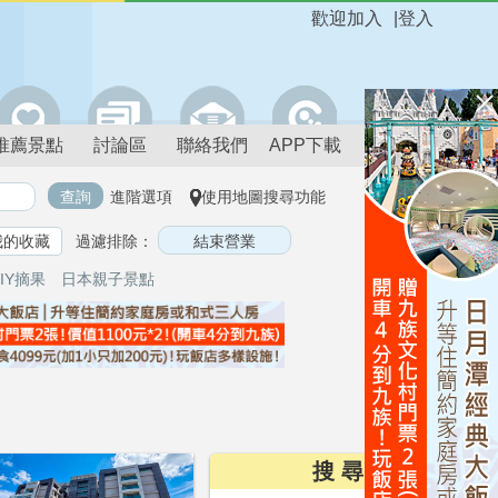
歡迎加入
|
登入
推薦景點
討論區
聯絡我們
APP下載
進階選項
使用地圖搜尋功能
我的收藏
過濾排除：
IY摘果
日本親子景點
搜 尋