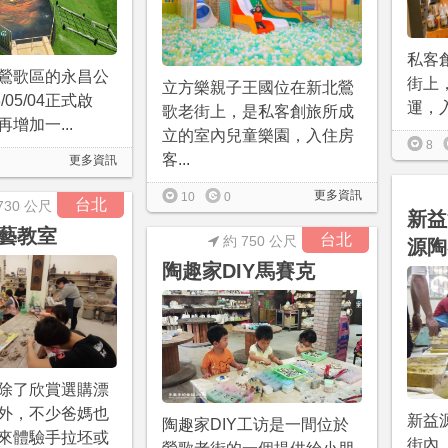
私客
鶯歌區的永昌公
街上，
立方樂親子王國位在新北鶯
/05/04正式啟
運，入
歌老街上，是私客創旅所成
增加一...
立的室內兒童樂園，入住房
8
客...
更多資訊
更多資訊
10
0
台北
730 公尺
新益
藝教室
台北
約 750 公尺
源陶
陶趣家DIY馬賽克
除了欣賞選購漂
外，不少爸媽也
新益
陶趣家DIY工访是一間位於
來體驗手拉坯或
街內