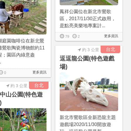
鳳祥公園位在新北市鶯歌
區，2017/11/30正式啟用，
是點亮美樂地專案計...
更多資訊
79
2
湖庭園咖啡位在新北鶯
離鶯歌陶瓷博物館約11
台北
約 3 公里
程；園區內綠意盎
逗逗龍公園(特色遊戲
.
場)
更多資訊
0
台北
約 3 公里
中山公園(特色遊
)
新北市鶯歌區全新恐龍主題
遊戲場2020/11/30開放遊