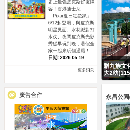
史上最強皮克斯好友陣
容！香港迪士尼
「Pixar夏日狂歡趴」
6/12起登場，與皮克斯
明星見面、水花派對打
水仗、夜間皮克斯光影
秀從早玩到晚，暑假全
家一起來玩個過癮！
日期: 2026-05-19
)！4099元享日月潭經典大飯店范特奇堡2
最後2天，
更多消息
房或...
4799元
廣告合作
永昌公園