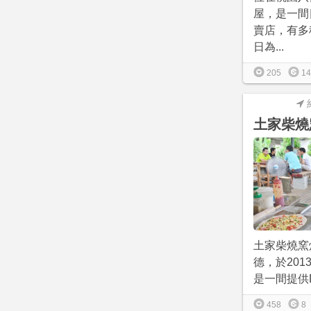
屋，是一間
賣店，有多
日為...
205
14
土家柴燒
土家柴燒窯
德，於2013
是一間提供DI
458
8