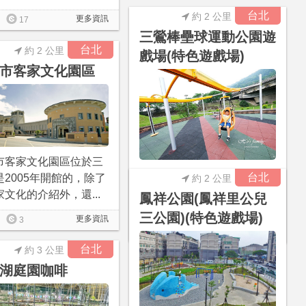
台北
約 2 公里
更多資訊
17
三鶯棒壘球運動公園遊
台北
約 2 公里
戲場(特色遊戲場)
市客家文化園區
市客家文化園區位於三
三鶯棒壘球運動公園遊戲場
台北
是2005年開館的，除了
約 2 公里
是在2018年4月完成啟用，
文化的介紹外，還...
鳳祥公園(鳳祥里公兒
遊戲場範圍不大，設有二...
三公園)(特色遊戲場)
更多資訊
3
更多資訊
78
0
台北
約 3 公里
湖庭園咖啡