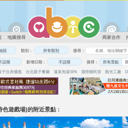
言
地圖搜尋
商家合作
類別：
搜尋：
新增日期：
搜尋：
所有景點
親子住房優惠
台北親子餐廳
溫泉泡湯SPA
溜滑梯民宿
觀光工廠
D
特色遊戲場)的附近景點 :