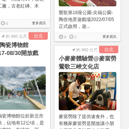
工廠，古老紅磚、木
鶯歌第18座公園-尖福公園-
陶壺地景遊戲場2022/07/05
更多資訊
0
正式啟用，遊...
台北
約 980 公尺
更多資訊
8
2
陶瓷博物館
台北
約 980 公尺
/17-08/30開放戲
小麥麥體驗營@麥當勞
鶯歌三峽文化店
陶瓷博物館位於新北市
麥當勞除了提供速食外，也
歌，佔地有12公頃，是
有幾家麥當勞是開放讓小朋