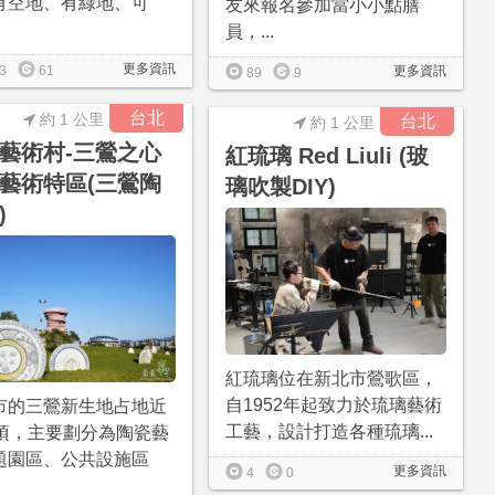
有空地、有綠地、可
友來報名參加當小小點膳
員，...
更多資訊
3
61
更多資訊
89
9
台北
約 1 公里
台北
約 1 公里
藝術村-三鶯之心
紅琉璃 Red Liuli (玻
藝術特區(三鶯陶
璃吹製DIY)
)
紅琉璃位在新北市鶯歌區，
自1952年起致力於琉璃藝術
市的三鶯新生地占地近
工藝，設計打造各種琉璃...
公頃，主要劃分為陶瓷藝
題園區、公共設施區
更多資訊
4
0