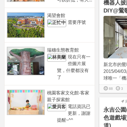
機器人披薩
DIY@
渴望會館
需要序號
瑞穗生態教育館
現在只有一
些圖片展
新北市的鶯
覽，什麼都沒有
2015/04
了
球唯一「機器
88
3
桃園客家文化館-客家
親子探索館
電話資訊已
永吉公園
更新，謝謝
色遊戲場
提醒~^^
道)