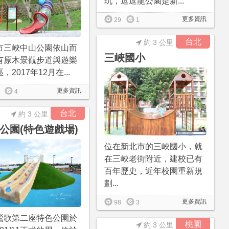
玩，逗逗龍公園是新...
更多資訊
29
1
台北
約 3 公里
市三峽中山公園依山而
三峽國小
有原木景觀步道與遊樂
，2017年12月在...
更多資訊
4
台北
約 3 公里
公園(特色遊戲場)
位在新北市的三峽國小，就
在三峽老街附近，建校已有
百年歷史，近年校園重新規
劃...
更多資訊
98
3
鶯歌第二座特色公園於
桃園
約 3 公里