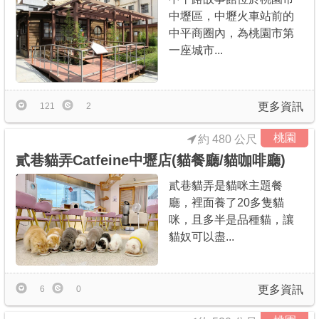
中壢區，中壢火車站前的
中平商圈內，為桃園市第
一座城市...
更多資訊
121
2
桃園
約 480 公尺
貳巷貓弄Catfeine中壢店(貓餐廳/貓咖啡廳)
貳巷貓弄是貓咪主題餐
廳，裡面養了20多隻貓
咪，且多半是品種貓，讓
貓奴可以盡...
更多資訊
6
0