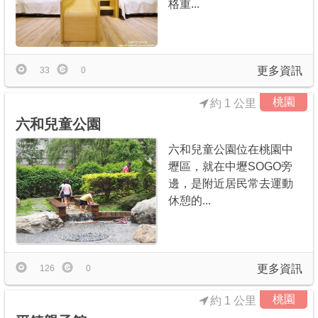
格重...
更多資訊
33
0
桃園
約 1 公里
六和兒童公園
六和兒童公園位在桃園中
壢區，就在中壢SOGO旁
邊，是附近居民常去運動
休憩的...
更多資訊
126
0
桃園
約 1 公里