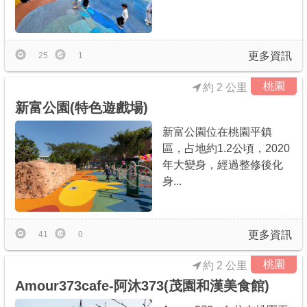
更多資訊
25
1
桃園
約 2 公里
新富公園(特色遊戲場)
新富公園位在桃園平鎮
區，占地約1.2公頃，2020
年大變身，經過整修後化
身...
更多資訊
41
0
桃園
約 2 公里
Amour373cafe-阿沐373(茂園和漢美食館)