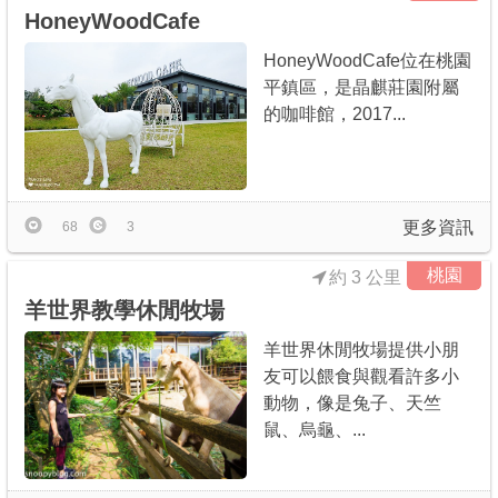
HoneyWoodCafe
HoneyWoodCafe位在桃園
平鎮區，是晶麒莊園附屬
的咖啡館，2017...
更多資訊
68
3
桃園
約 3 公里
羊世界教學休閒牧場
羊世界休閒牧場提供小朋
友可以餵食與觀看許多小
動物，像是兔子、天竺
鼠、烏龜、...