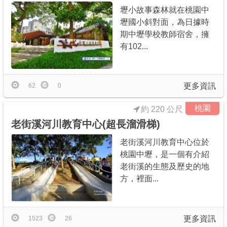
壢小故事森林就在桃園中
壢國小斜對面，為日據時
期中壢學校教師宿舍，擁
有102...
更多資訊
62
0
桃園
約 220 公尺
老街溪河川教育中心(超長溜滑梯)
老街溪河川教育中心位於
桃園中壢，是一個有介紹
老街溪的生態及歷史的地
方，裡面...
更多資訊
1523
26