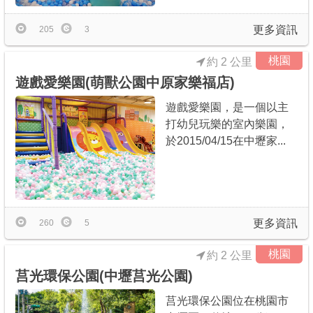
更多資訊
205
3
桃園
約 2 公里
遊戲愛樂園(萌獸公園中原家樂福店)
遊戲愛樂園，是一個以主
打幼兒玩樂的室內樂園，
於2015/04/15在中壢家...
更多資訊
260
5
桃園
約 2 公里
莒光環保公園(中壢莒光公園)
莒光環保公園位在桃園市