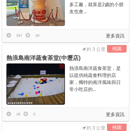
多工廠，就算是2歲的小朋
友也會...
更多資訊
567
39
桃園
約 3 公里
熱浪島南洋蔬食茶堂(中壢店)
熱浪島南洋蔬食茶堂，是
以提供純蔬食料理的店
家，獨特的南洋風味與日
常小吃店的...
更多資訊
48
0
桃園
約 3 公里