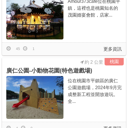
Amour373cafe位在桃園平
鎮，這裡也是桃園知名的
茂園婚宴會館，店家...
更多資訊
45
1
桃園
約 2 公里
廣仁公園-小動物花園(特色遊戲場)
位在桃園市平鎮區的廣仁
公園遊戲場，2024年9月完
成整新工程並開放遊玩。
全...