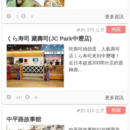
更多資訊
1
0
桃園
約 370 公尺
くら寿司 藏壽司(JC Park中壢店)
吃壽司抽扭蛋，人氣壽司
店くら寿司來到中壢嘍！
在日本超過300間分店的迴
轉壽...
更多資訊
247
8
桃園
約 410 公尺
中平路故事館
中平路故事館位於桃園市