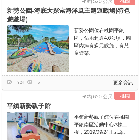
桃園
約 520 公尺
新勢公園-海底大探索海洋風主題遊戲場(特色
遊戲場)
新勢公園位在桃園平鎮
區，佔地超過4.6公頃，園
區內擁有多元設施，有兒
童遊樂...
更多資訊
324
5
桃園
約 620 公尺
平鎮新勢親子館
平鎮新勢親子館位在桃園
平鎮南區活動中心A棟二
樓，2019/09/24正式啟...