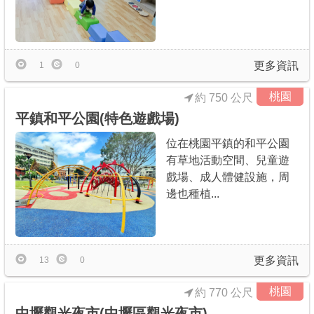
更多資訊
1
0
桃園
約 750 公尺
平鎮和平公園(特色遊戲場)
位在桃園平鎮的和平公園
有草地活動空間、兒童遊
戲場、成人體健設施，周
邊也種植...
更多資訊
13
0
桃園
約 770 公尺
中壢觀光夜市(中壢區觀光夜市)