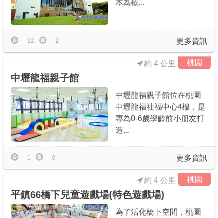
本為概...
更多資訊
92
2
桃園
約 4 公里
中壢龍福親子館
中壢龍福親子館位在桃園
中壢龍福社福中心4樓，是
專為0-6歲學齡前小朋友打
造...
更多資訊
1
0
桃園
約 4 公里
平鎮66橋下兒童遊戲場(特色遊戲場)
為了活化橋下空間，桃園