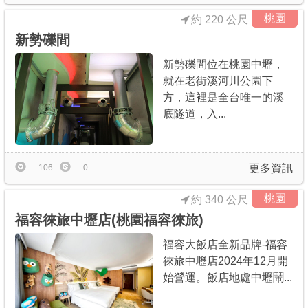
桃園
約 220 公尺
新勢礫間
新勢礫間位在桃園中壢，
就在老街溪河川公園下
方，這裡是全台唯一的溪
底隧道，入...
更多資訊
106
0
桃園
約 340 公尺
福容徠旅中壢店(桃園福容徠旅)
福容大飯店全新品牌-福容
徠旅中壢店2024年12月開
始營運。飯店地處中壢鬧...