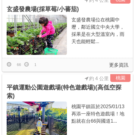
約 4 公里
玄盛發農場(採草莓/小蕃茄)
玄盛發農場位在桃園中
壢，鄰近國立中央大學，
採果是在大型溫室內，雨
天也能輕鬆...
更多資訊
66
1
桃園
約 4 公里
平鎮運動公園遊戲場(特色遊戲場)(高低空探
索)
桃園平鎮區於2025/01/13
再添一座特色遊戲場！地
點就在台66與國道1...