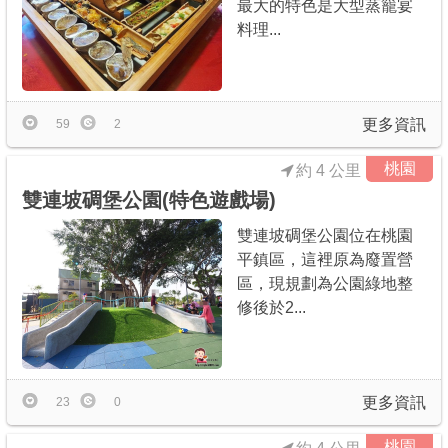
最大的特色是大型蒸籠宴
料理...
更多資訊
59
2
桃園
約 4 公里
雙連坡碉堡公園(特色遊戲場)
雙連坡碉堡公園位在桃園
平鎮區，這裡原為廢置營
區，現規劃為公園綠地整
修後於2...
更多資訊
23
0
桃園