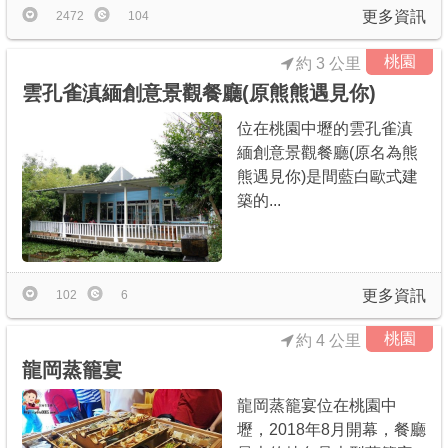
更多資訊
2472
104
桃園
約 3 公里
雲孔雀滇緬創意景觀餐廳(原熊熊遇見你)
位在桃園中壢的雲孔雀滇
緬創意景觀餐廳(原名為熊
熊遇見你)是間藍白歐式建
築的...
更多資訊
102
6
桃園
約 4 公里
龍岡蒸籠宴
龍岡蒸籠宴位在桃園中
壢，2018年8月開幕，餐廳