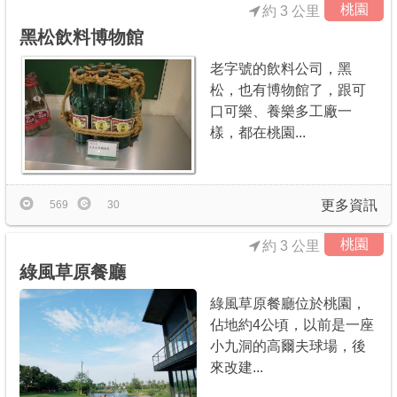
桃園
約 3 公里
黑松飲料博物館‎
老字號的飲料公司，黑
松，也有博物館了，跟可
口可樂、養樂多工廠一
樣，都在桃園...
更多資訊
569
30
桃園
約 3 公里
綠風草原餐廳
綠風草原餐廳位於桃園，
佔地約4公頃，以前是一座
小九洞的高爾夫球場，後
來改建...