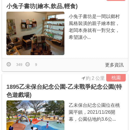
小兔子書坊(繪本,飲品,輕食)
小兔子書坊是一間以鄉村
風格裝潢的親子繪本館，
老闆本身就有一對兒女，
希望讓小...
更多資訊
349
9
桃園
約 2 公里
1895乙未保台紀念公園-乙未戰爭紀念公園(特
色遊戲場)
乙未保台紀念公園位在桃
園平鎮，2021/11/26開
幕，公園佔地約3.6公...