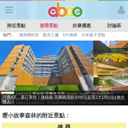
歡迎加入
附近景點
搜尋景點
好康優惠
討論區
APP登入
熱門：
特色遊戲場
親子住房優惠
台北親子餐廳
溫泉泡湯SPA
溜滑梯民宿
觀光工廠
DIY摘果
日本親子景點
首 頁
搜尋景點
好康優惠
只賣4天，要訂要快！捷絲旅-宜蘭礁溪館3099元起享2大1幼1泊1食住
最新消息
雙人...
壢小故事森林的附近景點 :
最新留言
搜 尋