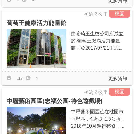
更多資訊
4
0
桃園
約 2 公里
葡萄王健康活力能量館
由葡萄王生技公司所成立
的-葡萄王健康活力能量
館，於2017/07/21正式...
更多資訊
119
4
桃園
約 2 公里
中壢藝術園區(忠福公園-特色遊戲場)
中壢藝術園區位在桃園市
中壢區，佔地近1.5公頃，
2018年10月進行整修，...