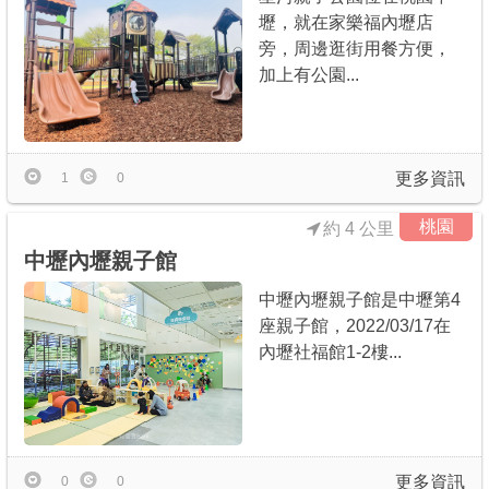
壢，就在家樂福內壢店
旁，周邊逛街用餐方便，
加上有公園...
更多資訊
1
0
桃園
約 4 公里
中壢內壢親子館
中壢內壢親子館是中壢第4
座親子館，2022/03/17在
內壢社福館1-2樓...
更多資訊
0
0