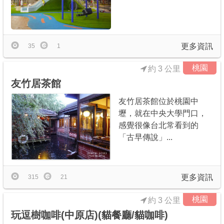
更多資訊
35
1
桃園
約 3 公里
友竹居茶館
友竹居茶館位於桃園中
壢，就在中央大學門口，
感覺很像台北常看到的
「古早傳說」...
更多資訊
315
21
桃園
約 3 公里
玩逗樹咖啡(中原店)(貓餐廳/貓咖啡)