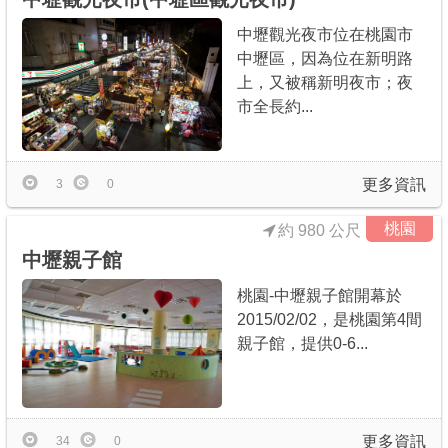
中壢觀光夜市位在桃園市
中壢區，因為位在新明路
上，又被稱新明夜市；夜
市全長約...
更多資訊
3
0
桃園
約 980 公尺
中壢親子館
桃園-中壢親子館開幕於
2015/02/02，是桃園第4間
親子館，提供0-6...
更多資訊
34
0