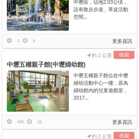
中壢區，佔地2.03公頃，
設有散步步道、草皮活動
空間...
更多資訊
3
0
桃園
約 2 公里
中壢五權親子館(中壢婦幼館)
中壢五權親子館位在中壢
婦幼活動中心一樓，原為
婦幼館內的兒童遊戲室，
2017...
更多資訊
495
22
桃園
約 2 公里