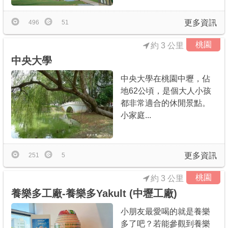
更多資訊
496
51
桃園
約 3 公里
中央大學
中央大學在桃園中壢，佔
地62公頃，是個大人小孩
都非常適合的休閒景點。
小家庭...
更多資訊
251
5
桃園
約 3 公里
養樂多工廠-養樂多Yakult (中壢工廠)
小朋友最愛喝的就是養樂
多了吧？若能參觀到養樂