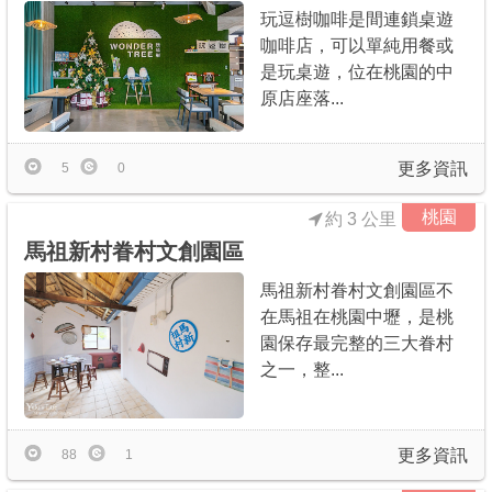
玩逗樹咖啡是間連鎖桌遊
咖啡店，可以單純用餐或
是玩桌遊，位在桃園的中
原店座落...
更多資訊
5
0
桃園
約 3 公里
馬祖新村眷村文創園區
馬祖新村眷村文創園區不
在馬祖在桃園中壢，是桃
園保存最完整的三大眷村
之一，整...
更多資訊
88
1