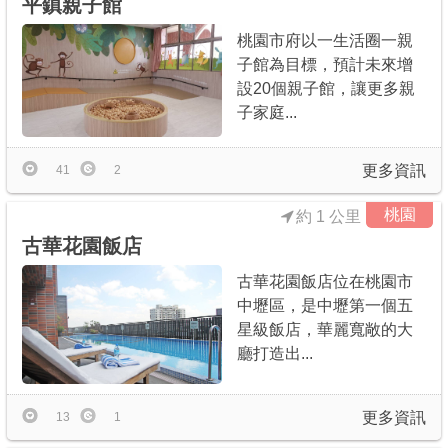
平鎮親子館
桃園市府以一生活圈一親
子館為目標，預計未來增
設20個親子館，讓更多親
子家庭...
更多資訊
41
2
桃園
約 1 公里
古華花園飯店
古華花園飯店位在桃園市
中壢區，是中壢第一個五
星級飯店，華麗寬敞的大
廳打造出...
更多資訊
13
1