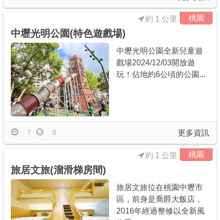
桃園
約 1 公里
中壢光明公園(特色遊戲場)
中壢光明公園全新兒童遊
戲場2024/12/03開放遊
玩！佔地約6公頃的公園...
更多資訊
7
0
桃園
約 1 公里
旅居文旅(溜滑梯房間)
旅居文旅位在桃園中壢市
區，前身是喬爵大飯店，
2016年經過整修以全新風