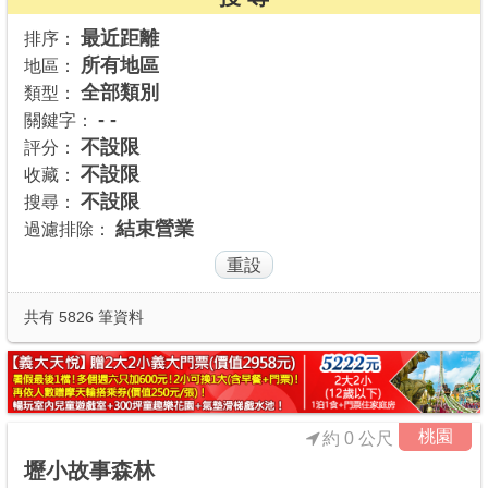
商家合作
最近距離
排序：
所有地區
地區：
全部類別
類型：
推薦景點
- -
關鍵字：
不設限
評分：
不設限
收藏：
討論區
不設限
搜尋：
結束營業
過濾排除：
聯絡我們
APP下載
共有 5826 筆資料
桃園
約 0 公尺
壢小故事森林