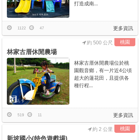
打造成南...
更多資訊
1122
47
桃園
約 500 公尺
林家古厝休閒農場
林家古厝休閒農場位於桃
園觀音鄉，有一片近4公頃
超大的蓮花田，且提供各
種行程...
更多資訊
519
11
桃園
約 2 公里
新坡國小(特色遊戲場)