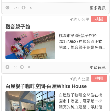
更多資訊
261
5
桃園
約 6 公里
觀音親子館
桃園市第8座親子館於
2018/08/27在觀音區正式
開幕，觀音親子館是免費...
更多資訊
10
0
桃園
約 6 公里
白屋親子咖啡空間-白屋White House
白屋親子咖啡空間位在桃
園市中壢區，店家是一棟
漂亮的純白建築，帶點優