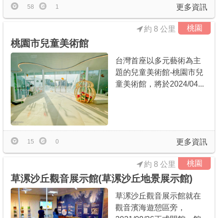
更多資訊
58
1
桃園
約 8 公里
桃園市兒童美術館
台灣首座以多元藝術為主
題的兒童美術館-桃園市兒
童美術館，將於2024/04...
更多資訊
15
0
桃園
約 8 公里
草漯沙丘觀音展示館(草漯沙丘地景展示館)
草漯沙丘觀音展示館就在
觀音濱海遊憩區旁，