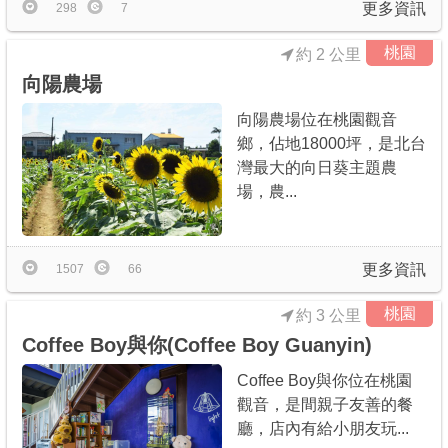
更多資訊
298
7
桃園
約 2 公里
向陽農場
向陽農場位在桃園觀音
鄉，佔地18000坪，是北台
灣最大的向日葵主題農
場，農...
更多資訊
1507
66
桃園
約 3 公里
Coffee Boy與你(Coffee Boy Guanyin)
Coffee Boy與你位在桃園
觀音，是間親子友善的餐
廳，店內有給小朋友玩...