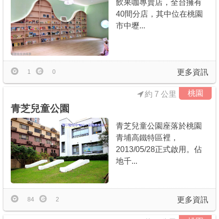
飲果咖專賣店，全台擁有
40間分店，其中位在桃園
市中壢...
更多資訊
1
0
桃園
約 7 公里
青芝兒童公園
青芝兒童公園座落於桃園
青埔高鐵特區裡，
2013/05/28正式啟用。佔
地千...
更多資訊
84
2