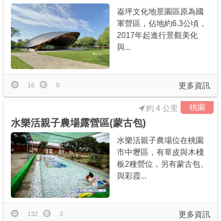
崙坪文化地景園區原為國
軍營區，佔地約6.3公頃，
2017年起進行景觀美化
與...
更多資訊
16
0
桃園
約 4 公里
水樂活親子農場露營區(蒙古包)
水樂活親子農場位在桃園
市中壢區，有草皮與木棧
板2種營位，另有蒙古包、
與彩霞...
更多資訊
132
2