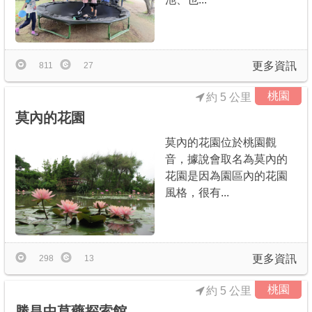
更多資訊
811
27
桃園
約 5 公里
莫內的花園
莫內的花園位於桃園觀
音，據說會取名為莫內的
花園是因為園區內的花園
風格，很有...
更多資訊
298
13
桃園
約 5 公里
勝昌中草藥探索館