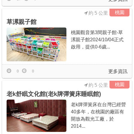
桃園
約 5 公里
草漯親子館
桃園觀音第3間親子館-草
漯親子館2024/10/04正式
啟用，提供0-6歲...
更多資訊
0
0
桃園
約 5 公里
老k舒眠文化館(老k牌彈簧床睡眠館)
老k牌彈簧床在台灣已經營
40多年，在桃園的廠區有
開放為觀光工廠，於
2014...