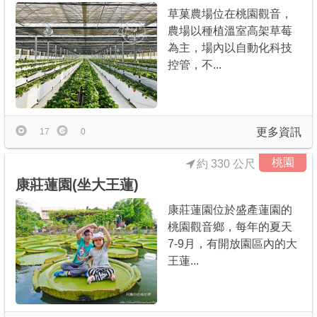
草菓農場位在桃園觀音，
農場以種植溫室高架草莓
為主，場內以自動化科技
控管，不...
更多資訊
17
0
桃園
約 330 公尺
康莊蓮園(坐大王蓮)
康莊蓮園位於盛產蓮園的
桃園觀音鄉，每年的夏天
7-9月，有開放園區內的大
王蓮...