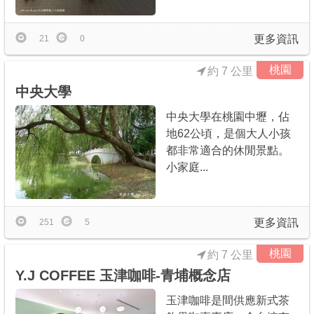
更多資訊
21
0
桃園
約 7 公里
中央大學
中央大學在桃園中壢，佔
地62公頃，是個大人小孩
都非常適合的休閒景點。
小家庭...
更多資訊
251
5
桃園
約 7 公里
Y.J COFFEE 玉津咖啡-青埔概念店
玉津咖啡是間供應新式茶