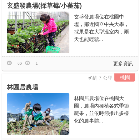
玄盛發農場(採草莓/小蕃茄)
玄盛發農場位在桃園中
壢，鄰近國立中央大學，
採果是在大型溫室內，雨
天也能輕鬆...
更多資訊
66
1
桃園
約 7 公里
林園居農場
林園居農場位在桃園大
園，農場內種植各式季節
蔬果，並依時節推出多樣
化的農事體...