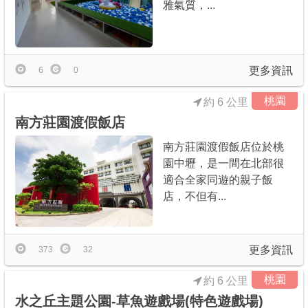
雅氣質，...
更多資訊
6
0
桃園
約 6 公里
南方莊園渡假飯店
南方莊園渡假飯店位於桃
園中壢，是一間在北部很
適合全家同遊的親子飯
店，不但有...
更多資訊
373
32
桃園
約 6 公里
水之丘主題公園-草魚遊戲場(特色遊戲場)