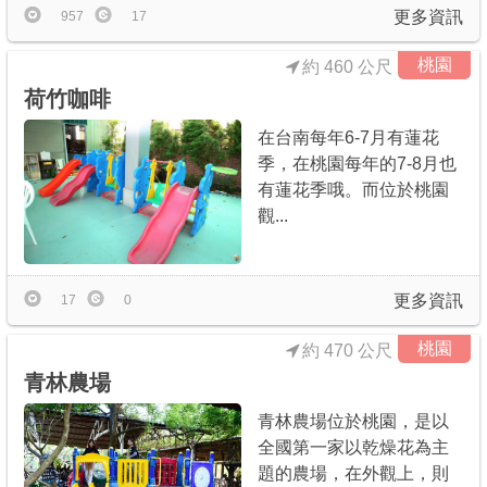
更多資訊
957
17
桃園
約 460 公尺
荷竹咖啡
在台南每年6-7月有蓮花
季，在桃園每年的7-8月也
有蓮花季哦。而位於桃園
觀...
更多資訊
17
0
桃園
約 470 公尺
青林農場
青林農場位於桃園，是以
全國第一家以乾燥花為主
題的農場，在外觀上，則