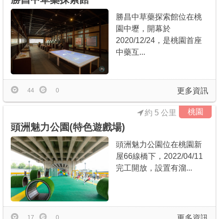
勝昌中草藥探索館位在桃
園中壢，開幕於
2020/12/24，是桃園首座
中藥互...
更多資訊
44
0
桃園
約 5 公里
頭洲魅力公園(特色遊戲場)
頭洲魅力公園位在桃園新
屋66線橋下，2022/04/11
完工開放，設置有溜...
更多資訊
17
0