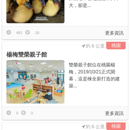
大，卻是...
更多資訊
462
18
桃園
約 6 公里
楊梅雙榮親子館
雙榮親子館位在桃園楊
梅，2019/10/21正式開
幕，這是棟全新打造的建
築...
更多資訊
0
0
桃園
約 6 公里