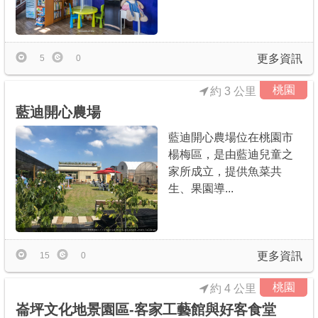
更多資訊
5
0
桃園
約 3 公里
藍迪開心農場
藍迪開心農場位在桃園市
楊梅區，是由藍迪兒童之
家所成立，提供魚菜共
生、果園導...
更多資訊
15
0
桃園
約 4 公里
崙坪文化地景園區-客家工藝館與好客食堂