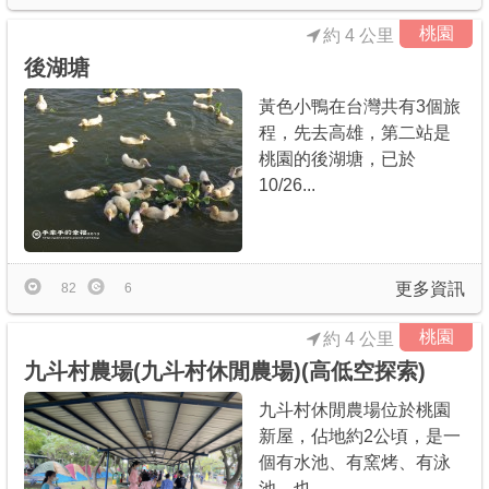
桃園
約 4 公里
後湖塘
黃色小鴨在台灣共有3個旅
程，先去高雄，第二站是
桃園的後湖塘，已於
10/26...
更多資訊
82
6
桃園
約 4 公里
九斗村農場(九斗村休閒農場)(高低空探索)
九斗村休閒農場位於桃園
新屋，佔地約2公頃，是一
個有水池、有窯烤、有泳
池、也...