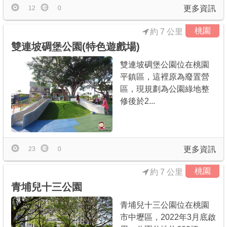
更多資訊
12
0
桃園
約 7 公里
雙連坡碉堡公園(特色遊戲場)
雙連坡碉堡公園位在桃園
平鎮區，這裡原為廢置營
區，現規劃為公園綠地整
修後於2...
更多資訊
23
0
桃園
約 7 公里
青埔兒十三公園
青埔兒十三公園位在桃園
市中壢區，2022年3月底啟