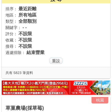
商家合作
最近距離
排序：
所有地區
地區：
全部類別
類型：
推薦景點
- -
關鍵字：
不設限
評分：
不設限
收藏：
討論區
不設限
搜尋：
結束營業
過濾排除：
聯絡我們
APP下載
共有 5823 筆資料
桃園
草菓農場(採草莓)