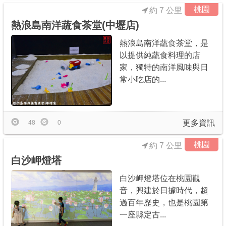
桃園
約 7 公里
熱浪島南洋蔬食茶堂(中壢店)
熱浪島南洋蔬食茶堂，是
以提供純蔬食料理的店
家，獨特的南洋風味與日
常小吃店的...
更多資訊
48
0
桃園
約 7 公里
白沙岬燈塔
白沙岬燈塔位在桃園觀
音，興建於日據時代，超
過百年歷史，也是桃園第
一座縣定古...