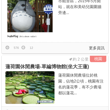
市觀音區，2015年5月開
站，就在和美幼兒園圍牆
旁邊...
更多資訊
576
12
桃園
約 2 公里
蓮荷園休閒農場-草編博物館(坐大王蓮)
蓮荷園休閒農場位於桃
園，佔地2公頃，桃園有注
名的蓮花季，有不少農場
都以蓮花...