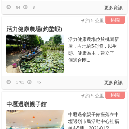
更多資訊
84
8
桃園
約 5 公里
活力健康農場(釣螯蝦)
活力健康農場位於桃園新
屋，占地約5公頃，以生
態、健康為主，建立了一
個適合團...
更多資訊
1761
45
桃園
約 5 公里
中壢過嶺親子館
中壢過嶺親子館座落在中
壢過嶺市民活動中心社福
棟4-5樓，2021/01/2...