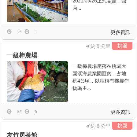
2021/09/26正式開館，館
內...
更多資訊
15
1
桃園
約 8 公里
一級棒農場
一級棒農場座落在桃園大
園溪海農業園區內，占地
約4公頃，以種植有機農作
物為主...
更多資訊
32
0
桃園
約 8 公里
友竹居茶館