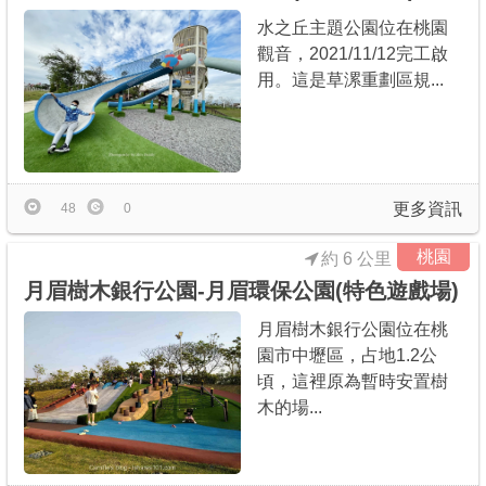
水之丘主題公園位在桃園
觀音，2021/11/12完工啟
用。這是草漯重劃區規...
更多資訊
48
0
桃園
約 6 公里
月眉樹木銀行公園-月眉環保公園(特色遊戲場)
月眉樹木銀行公園位在桃
園市中壢區，占地1.2公
頃，這裡原為暫時安置樹
木的場...