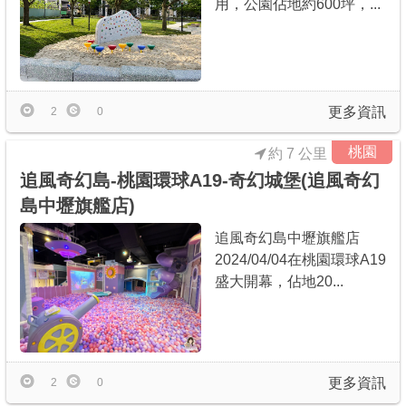
用，公園佔地約600坪，...
更多資訊
2
0
桃園
約 7 公里
追風奇幻島-桃園環球A19-奇幻城堡(追風奇幻
島中壢旗艦店)
追風奇幻島中壢旗艦店
2024/04/04在桃園環球A19
盛大開幕，佔地20...
更多資訊
2
0