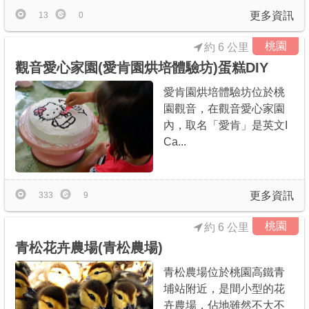
更多資訊
13
0
桃園
約 6 公里
觀音愛心家園(愛肯園烘培體驗坊)蛋糕DIY
愛肯園烘培體驗坊位於桃
園觀音，在觀音愛心家園
內，取名「愛肯」是英文I
Ca...
更多資訊
333
9
桃園
約 6 公里
青松花卉農場(青松農場)
青松農場位於桃園高鐵青
埔站附近，是間小型的花
卉農場，佔地雖然不大不