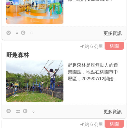
更多資訊
4
0
桃園
約 6 公里
野趣森林
野趣森林是座無動力的遊
樂園區，地點在桃園市中
壢區，2025/07/12開始...
更多資訊
22
0
桃園
約 6 公里