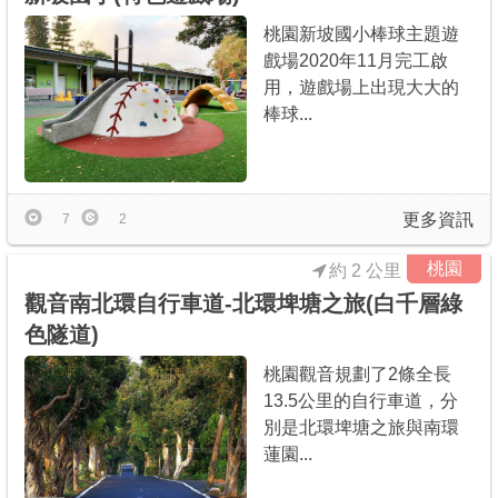
桃園新坡國小棒球主題遊
戲場2020年11月完工啟
用，遊戲場上出現大大的
棒球...
更多資訊
7
2
桃園
約 2 公里
觀音南北環自行車道-北環埤塘之旅(白千層綠
色隧道)
桃園觀音規劃了2條全長
13.5公里的自行車道，分
別是北環埤塘之旅與南環
蓮園...