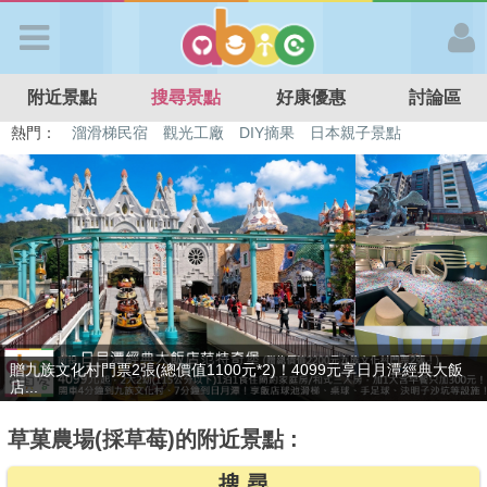
歡迎加入
附近景點
搜尋景點
好康優惠
討論區
APP登入
熱門：
特色遊戲場
親子住房優惠
台北親子餐廳
溫泉泡湯SPA
溜滑梯民宿
觀光工廠
DIY摘果
日本親子景點
首 頁
搜尋景點
好康優惠
只賣4天，要訂要快！捷絲旅-宜蘭礁溪館3099元起享2大1幼1泊1食住
最新消息
雙人...
草菓農場(採草莓)的附近景點 :
最新留言
搜 尋