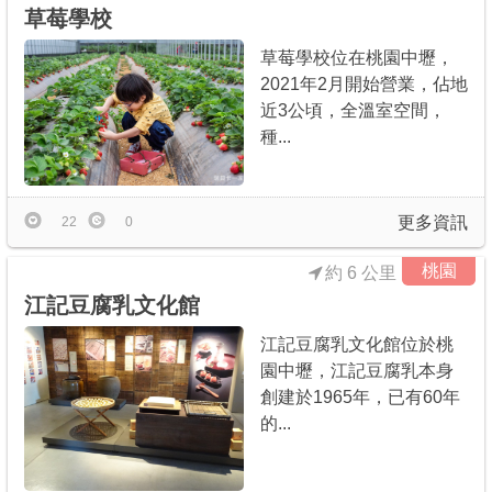
草莓學校
草莓學校位在桃園中壢，
2021年2月開始營業，佔地
近3公頃，全溫室空間，
種...
更多資訊
22
0
桃園
約 6 公里
江記豆腐乳文化館
江記豆腐乳文化館位於桃
園中壢，江記豆腐乳本身
創建於1965年，已有60年
的...