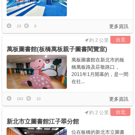
更多資訊
23
0
台北
約 2 公里
萬板圖書館(板橋萬板親子圖書閱覽室)
萬板圖書館在新北市的板
橋萬板路及莊敬路口，
2011年1月開幕的，是一間
在社...
更多資訊
163
10
台北
約 2 公里
新北市立圖書館江子翠分館
位在板橋的新北市立圖書