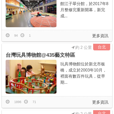
館江子翠分館，於2017年8
月整修完重新開幕，新完
成...
更多資訊
94
1
台北
約 2 公里
台灣玩具博物館@435藝文特區
玩具博物館位於新北市板
橋，成立於2003年10月，
裡面有數百件玩具，從早
期...
更多資訊
1896
71
台北
約 2 公里