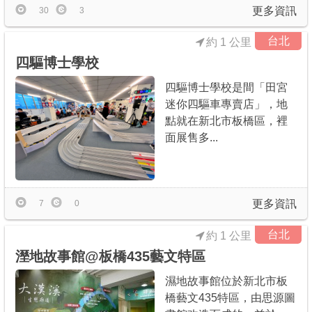
更多資訊
30
3
台北
約 1 公里
四驅博士學校
四驅博士學校是間「田宮
迷你四驅車專賣店」，地
點就在新北市板橋區，裡
面展售多...
更多資訊
7
0
台北
約 1 公里
溼地故事館@板橋435藝文特區
濕地故事館位於新北市板
橋藝文435特區，由思源圖