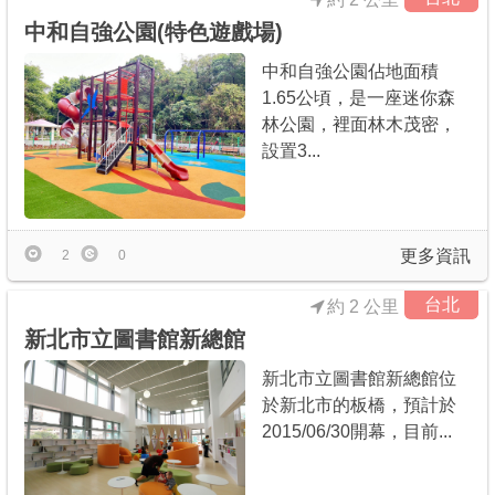
中和自強公園(特色遊戲場)
中和自強公園佔地面積
1.65公頃，是一座迷你森
林公園，裡面林木茂密，
設置3...
更多資訊
2
0
台北
約 2 公里
新北市立圖書館新總館
新北市立圖書館新總館位
於新北市的板橋，預計於
2015/06/30開幕，目前...