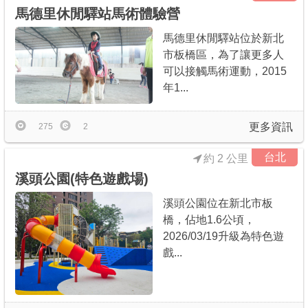
馬德里休閒驛站馬術體驗營
馬德里休閒驛站位於新北
市板橋區，為了讓更多人
可以接觸馬術運動，2015
年1...
更多資訊
275
2
台北
約 2 公里
溪頭公園(特色遊戲場)
溪頭公園位在新北市板
橋，佔地1.6公頃，
2026/03/19升級為特色遊
戲...