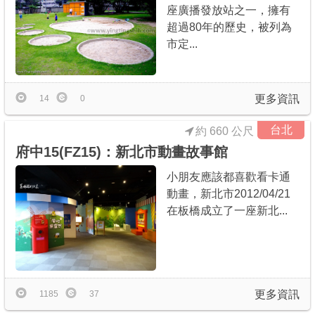
座廣播發放站之一，擁有
超過80年的歷史，被列為
市定...
更多資訊
14
0
台北
約 660 公尺
府中15(FZ15)：新北市動畫故事館
小朋友應該都喜歡看卡通
動畫，新北市2012/04/21
在板橋成立了一座新北...
更多資訊
1185
37