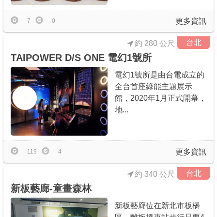
更多資訊
7
0
台北
約 280 公尺
TAIPOWER D/S ONE 電幻1號所
電幻1號所是由台電成立的
全台首座綠能主題展示
館，2020年1月正式開幕，
地...
更多資訊
119
4
台北
約 340 公尺
新板藝廊-童畫森林
新板藝廊位在新北市板橋