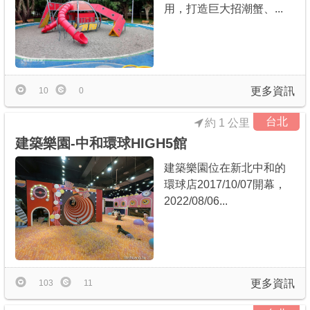
用，打造巨大招潮蟹、...
更多資訊
10
0
台北
約 1 公里
建築樂園-中和環球HIGH5館
建築樂園位在新北中和的
環球店2017/10/07開幕，
2022/08/06...
更多資訊
103
11