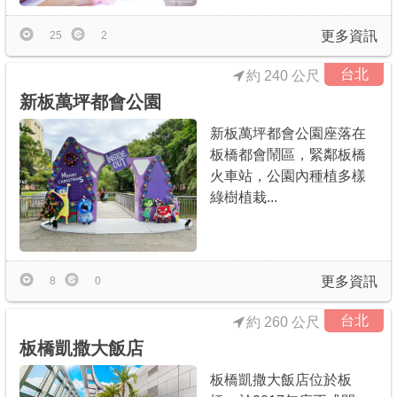
更多資訊
25
2
台北
約 240 公尺
新板萬坪都會公園
新板萬坪都會公園座落在
板橋都會鬧區，緊鄰板橋
火車站，公園內種植多樣
綠樹植栽...
更多資訊
8
0
台北
約 260 公尺
板橋凱撒大飯店
板橋凱撒大飯店位於板