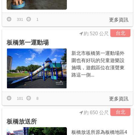
更多資訊
331
1
台北
約 520 公尺
板橋第一運動場
新北市板橋第一運動場外
圍也有好玩的兒童遊樂設
施哦，遊戲區位在漢聲東
路這一側...
更多資訊
101
8
台北
約 650 公尺
板橋放送所
板橋放送所原為板橋地區4