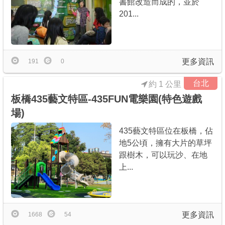
書館改造而成的，並於
201...
更多資訊
191
0
台北
約 1 公里
板橋435藝文特區-435FUN電樂園(特色遊戲
場)
435藝文特區位在板橋，佔
地5公頃，擁有大片的草坪
跟樹木，可以玩沙、在地
上...
更多資訊
1668
54