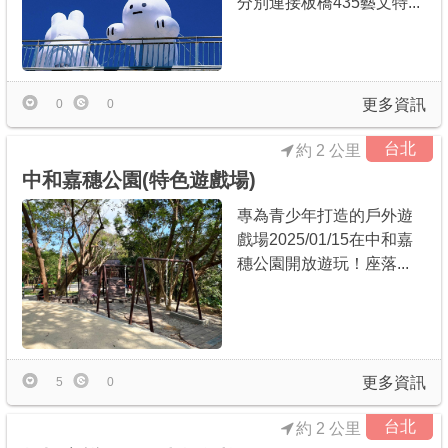
分別連接板橋435藝文特...
更多資訊
0
0
台北
約 2 公里
中和嘉穗公園(特色遊戲場)
專為青少年打造的戶外遊
戲場2025/01/15在中和嘉
穗公園開放遊玩！座落...
更多資訊
5
0
台北
約 2 公里