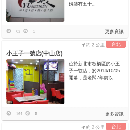
婦裝有五十...
更多資訊
62
1
台北
約 2 公里
小王子一號店(中山店)
位於新北市板橋區的小王
子一號店，於2014/10/05
開幕，是老闆7年前以...
更多資訊
164
5
台北
約 2 公里