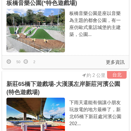
板橋音樂公園(*特色遊戲場)
板橋音樂公園是座以音樂
為主題的都會公園，有一
座仿歐式童話城堡的主建
築，公園...
更多資訊
50
2
台北
約 2 公里
新莊65橋下遊戲場-大漢溪左岸新莊河濱公園
(特色遊戲場)
下雨天還能有個讓小朋友
玩放電的地方最棒了，新
北65橋下新莊處河濱公園
202...