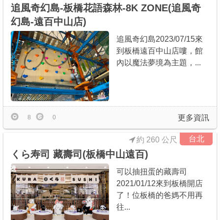
追風奇幻島-板橋花語森林-8K ZONE(追風奇
幻島-遠百中山店)
追風奇幻島2023/07/15來
到板橋遠百中山店嘍，館
內以魔法夢境為主題，...
更多資訊
8
0
台北
約 260 公尺
くら寿司 藏壽司(板橋中山遠百)
可以抽扭蛋的藏壽司
2021/01/12來到板橋開店
了！位板橋的爸媽不用再
往...