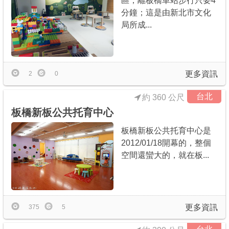
區，離板橋車站步行只要4
分鐘；這是由新北市文化
局所成...
更多資訊
2
0
台北
約 360 公尺
板橋新板公共托育中心
板橋新板公共托育中心是
2012/01/18開幕的，整個
空間還蠻大的，就在板...
更多資訊
375
5