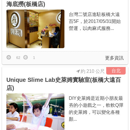
海底撈(板橋店)
台灣二號店進駐板橋大遠
百5F，於2017/05/31開始
營運，以肉麻式服務...
更多資訊
62
1
台北
約 210 公尺
Unique Slime Lab史萊姆實驗室(板橋大遠百
店)
DIY史萊姆是近期小朋友最
夯的小遊戲之一，軟軟Q彈
的史萊姆，可以變化各種
顏...