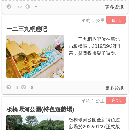
更多資訊
108
5
台北
約 1 公里
一二三丸桐趣吧
一二三丸桐趣吧位在新北
市板橋區，2019/09/22開
幕，是間提供親子遊樂...
更多資訊
9
0
台北
約 1 公里
板橋環河公園(特色遊戲場)
板橋環河公園全新特色遊
戲場於2022/01/27正式啟