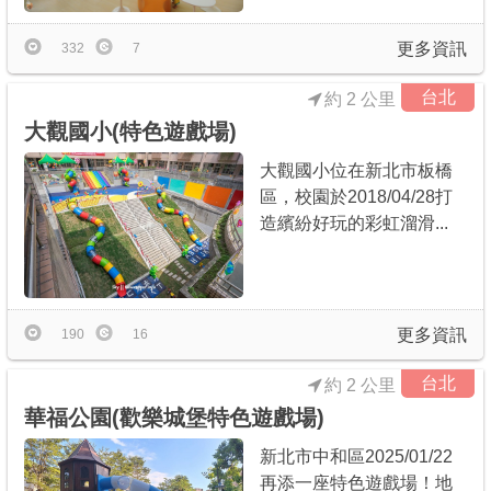
更多資訊
332
7
台北
約 2 公里
大觀國小(特色遊戲場)
大觀國小位在新北市板橋
區，校園於2018/04/28打
造繽紛好玩的彩虹溜滑...
更多資訊
190
16
台北
約 2 公里
華福公園(歡樂城堡特色遊戲場)
新北市中和區2025/01/22
再添一座特色遊戲場！地