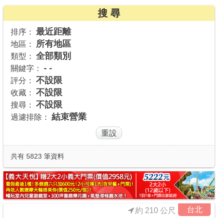
搜 尋
商家合作
最近距離
排序：
所有地區
地區：
推薦景點
全部類別
類型：
- -
關鍵字：
討論區
不設限
評分：
不設限
收藏：
不設限
搜尋：
聯絡我們
結束營業
過濾排除：
APP下載
共有 5823 筆資料
台北
約 210 公尺