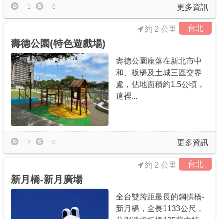
更多資訊
1
0
台北
約 2 公里
壽德公園(特色遊戲場)
壽德公園座落在新北市中
和、板橋及土城三區交界
處，佔地面積約1.5公頃，
這裡...
更多資訊
2
0
台北
約 2 公里
新月橋-新月廣場
全台雙跨距最長的鋼拱橋-
新月橋，全長1133公尺，