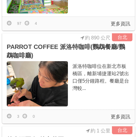
更多資訊
97
4
台北
約 890 公尺
PARROT COFFEE 派洛特咖啡(鸚鵡餐廳/鸚
鵡咖啡廳)
派洛特咖啡位在新北市板
橋區，離新埔捷運站2號出
口僅5分鐘路程。餐廳是台
灣較...
更多資訊
3
0
台北
約 1 公里