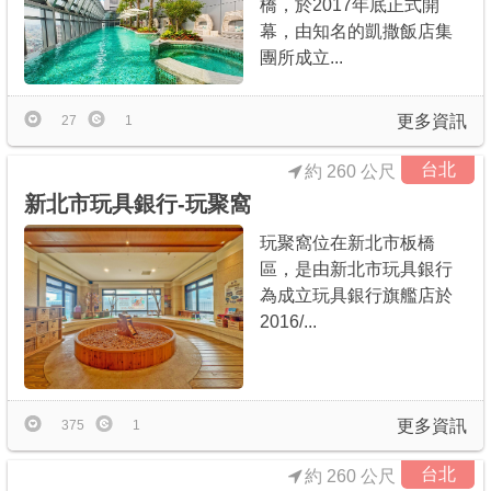
橋，於2017年底正式開
幕，由知名的凱撒飯店集
團所成立...
更多資訊
27
1
台北
約 260 公尺
新北市玩具銀行-玩聚窩
玩聚窩位在新北市板橋
區，是由新北市玩具銀行
為成立玩具銀行旗艦店於
2016/...
更多資訊
375
1
台北
約 260 公尺