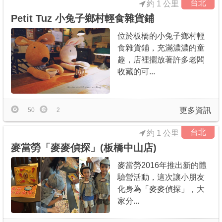
台北
約 1 公里
Petit Tuz 小兔子鄉村輕食雜貨鋪
位於板橋的小兔子鄉村輕
食雜貨鋪，充滿濃濃的童
趣，店裡擺放著許多老闆
收藏的可...
更多資訊
50
2
台北
約 1 公里
麥當勞「麥麥偵探」(板橋中山店)
麥當勞2016年推出新的體
驗營活動，這次讓小朋友
化身為「麥麥偵探」，大
家分...