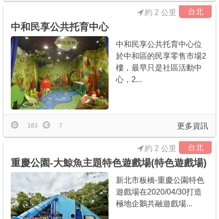
台北
約 2 公里
中和民享公共托育中心
中和民享公共托育中心位
於中和區的民享零售市場2
樓，最早只是社區活動中
心，2...
更多資訊
183
7
台北
約 2 公里
重慶公園-大鯨魚主題特色遊戲場(特色遊戲場)
新北市板橋-重慶公園特色
遊戲場在2020/04/30打造
極地企鵝共融遊戲場...