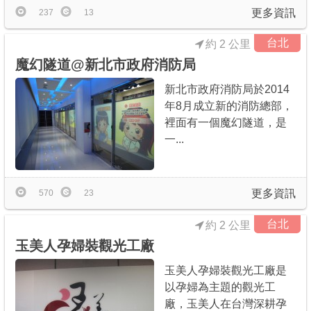
更多資訊
237
13
台北
約 2 公里
魔幻隧道@新北市政府消防局
新北市政府消防局於2014
年8月成立新的消防總部，
裡面有一個魔幻隧道，是
一...
更多資訊
570
23
台北
約 2 公里
玉美人孕婦裝觀光工廠
玉美人孕婦裝觀光工廠是
以孕婦為主題的觀光工
廠，玉美人在台灣深耕孕