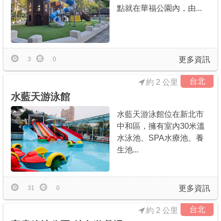
點就在華福公園內，由...
更多資訊
3
0
台北
約 2 公里
水藍天游泳館
水藍天游泳館位在新北市
中和區，擁有室內30米溫
水泳池、SPA水療池、養
生池...
更多資訊
31
0
台北
約 2 公里