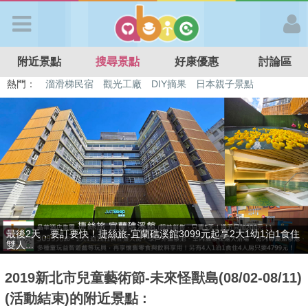
歡迎加入
附近景點
搜尋景點
好康優惠
討論區
APP登入
熱門：
溜滑梯民宿
觀光工廠
DIY摘果
日本親子景點
特色遊戲場
親子住房優惠
台北親子餐廳
溫泉泡湯SPA
首 頁
搜尋景點
好康優惠
贈九族文化村門票2張(總價值1100元*2)！4099元享日月潭經典大飯
最新消息
店...
2019新北市兒童藝術節-未來怪獸島(08/02-08/11)
最新留言
(活動結束)的附近景點 :