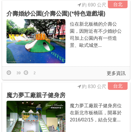
台北
約 690 公尺
介壽婚紗公園(介壽公園)(*特色遊戲場)
位在新北板橋的介壽公
園，因附近有不少婚紗公
司加上公園內有一些造
景、歐式城堡...
更多資訊
39
2
台北
約 830 公尺
魔力夢工廠親子健身房
魔力夢工廠親子健身房位
在新北市板橋區，開幕於
2016/02/15，結合兒童...