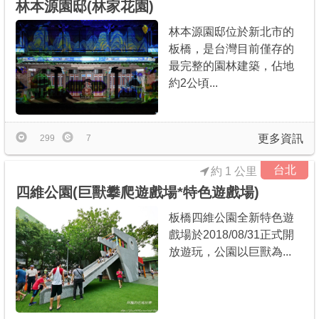
林本源園邸(林家花園)
林本源園邸位於新北市的
板橋，是台灣目前僅存的
最完整的園林建築，佔地
約2公頃...
更多資訊
299
7
台北
約 1 公里
四維公園(巨獸攀爬遊戲場*特色遊戲場)
板橋四維公園全新特色遊
戲場於2018/08/31正式開
放遊玩，公園以巨獸為...