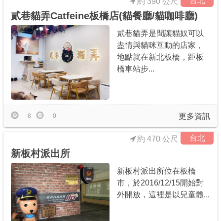
台北
約 390 公尺
貳巷貓弄Catfeine板橋店(貓餐廳/貓咖啡廳)
貳巷貓弄是間讓貓奴可以
盡情與貓咪互動的店家，
地點就在新北板橋，距板
橋車站步...
更多資訊
8
0
台北
約 470 公尺
新板村派出所
新板村派出所位在板橋
市，於2016/12/15開始對
外開放，這裡是以兒童體...