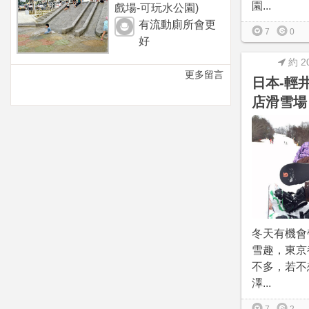
園...
戲場-可玩水公園)
有流動廁所會更
7
0
好
約 2
更多留言
日本-輕
店滑雪場
冬天有機會
雪趣，東京
不多，若不
澤...