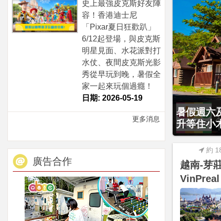
史上最強皮克斯好友陣
容！香港迪士尼
「Pixar夏日狂歡趴」
6/12起登場，與皮克斯
明星見面、水花派對打
水仗、夜間皮克斯光影
秀從早玩到晚，暑假全
家一起來玩個過癮！
日期: 2026-05-19
暑假週六及
只賣4天，
更多消息
升等住小木
4799元
約 1
廣告合作
越南-芽
VinPreal