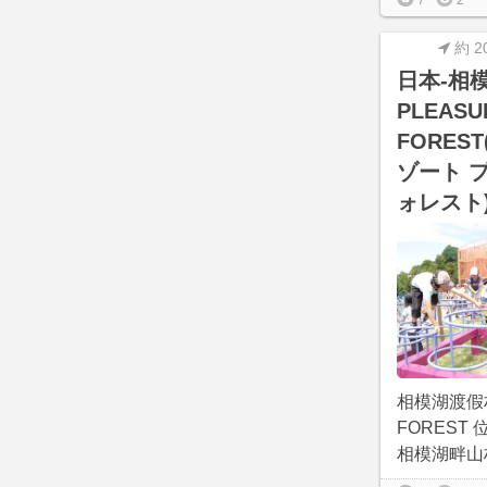
7
2
約 2
日本-相
PLEASU
FORES
ゾート 
ォレスト
相模湖渡假村
FOREST
相模湖畔山林