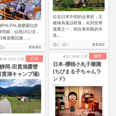
位在日本中部的合掌村，又
被稱為童話村落，名列世界
PALPAL遊樂園位於
遺產之一，因合掌外觀的木
靜岡縣，佔地10公頃，
造...
1種遊樂設施，...
更多資訊
5
0
更多資訊
0
國外
約 1996 公里
日本
約 2020 公里
日本-櫻桃小丸子樂園
靜岡-田貫湖露營
(ちびまる子ちゃんラ
田貫湖キャンプ場)
ンド)