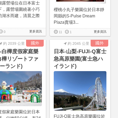
湖露營場位在日本富士
下，露營場圍繞著小巧
櫻桃小丸子樂園位於日本靜
的湖水而建，清晨之際
岡縣的S-Pulse Dream
Plaza賣場3...
更多資訊
更多資訊
0
11
1
國外
國外
約 2039 公里
約 2045 公里
-白樺度假家庭樂
日本-山梨-FUJI-Q富士
白樺リゾートファ
急高原樂園(富士急ハ
ーランド)
イランド)
度假家庭樂園位於日本
FUJI-Q富士急高原樂園位於