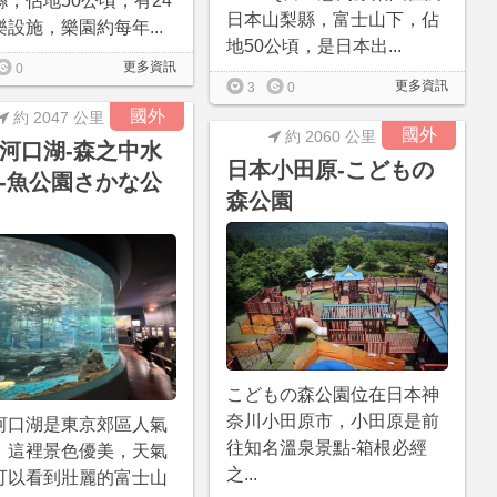
縣，佔地50公頃，有24
日本山梨縣，富士山下，佔
設施，樂園約每年...
地50公頃，是日本出...
更多資訊
0
更多資訊
3
0
國外
約 2047 公里
國外
約 2060 公里
河口湖-森之中水
日本小田原-こどもの
-魚公園さかな公
森公園
こどもの森公園位在日本神
奈川小田原市，小田原是前
河口湖是東京郊區人氣
往知名溫泉景點-箱根必經
，這裡景色優美，天氣
之...
可以看到壯麗的富士山