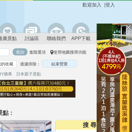
歡迎加入
|
登入
推薦景點
討論區
聯絡我們
APP下載
進階選項
使用地圖搜尋功能
我的收藏
過濾排除：
IY摘果
日本親子景點
點 :
搜 尋