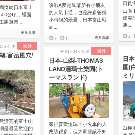
田貫
哆啦A夢是風靡所有小朋友
遊樂園位於日本富士
山腳
的人氣卡通，也是許多爸媽
500公頃，裡面
優美
小時候的最愛，日本富山縣
題遊樂...
薄...
高...
更多資訊
2
更多資訊
9
1
國外
035 公里
國外
約 2045 公里
湖-富岳風穴/
日本
日本-山梨-THOMAS
園(
LAND湯瑪士樂園(ト
ミリ
ーマスランド)
賞漂亮的富士山
家裡喜歡湯瑪士小火車的人
白樺
湖是最受歡迎的
應該很多，但大家應該不知