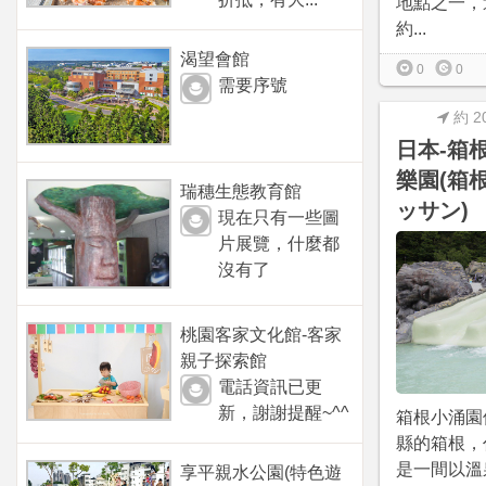
地點之一，
約...
渴望會館
0
0
需要序號
約 2
日本-箱
樂園(箱
瑞穗生態教育館
ッサン)
現在只有一些圖
片展覽，什麼都
沒有了
桃園客家文化館-客家
親子探索館
電話資訊已更
新，謝謝提醒~^^
箱根小涌園
縣的箱根，
是一間以溫
享平親水公園(特色遊