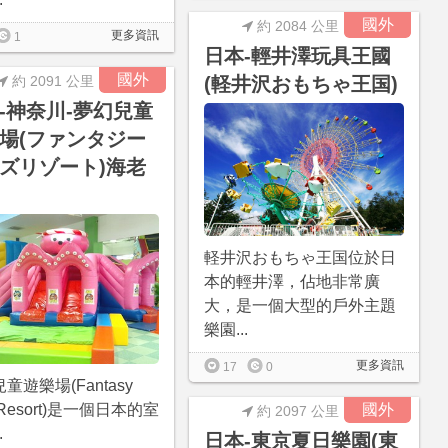
國外
約 2084 公里
更多資訊
1
日本-輕井澤玩具王國
國外
約 2091 公里
(軽井沢おもちゃ王国)
-神奈川-夢幻兒童
場(ファンタジー
ズリゾート)海老
軽井沢おもちゃ王国位於日
本的輕井澤，佔地非常廣
大，是一個大型的戶外主題
樂園...
更多資訊
17
0
童遊樂場(Fantasy
s Resort)是一個日本的室
國外
約 2097 公里
.
日本-東京夏日樂園(東