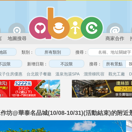
言
地圖搜尋
商家合作
類別：
搜尋：
新增日期：
搜尋：
所有景點
親子住房優惠
台北親子餐廳
溫泉泡湯SPA
溜滑梯民宿
觀光工廠
D
坊@華泰名品城(10/08-10/31)(活動結束)的附近景