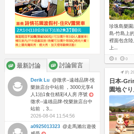
珍珠島樂園
島-竹島上
裡面包含陸
上...
8
0
討論留言
最新討論
約 2
Derik Lu
@
徵求--遠雄品牌-悅
日本-Gr
樂旅店台中站前 ，3000元享4
園地ぐり
人1泊1食住精彩4人房 序號
徵求--遠雄品牌-悅樂旅店台中
站前 ，3...
2026-08-04 11:54:56
a0925013323
@
走馬瀨出遊後
感受