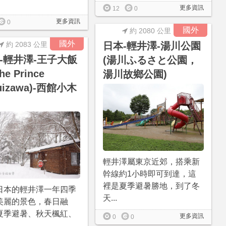
更多資訊
12
0
更多資訊
0
國外
約 2080 公里
國外
約 2083 公里
日本-輕井澤-湯川公園
-輕井澤-王子大飯
(湯川ふるさと公園，
he Prince
湯川故鄉公園)
uizawa)-西館小木
輕井澤屬東京近郊，搭乘新
幹線約1小時即可到達，這
裡是夏季避暑勝地，到了冬
日本的輕井澤一年四季
天...
美麗的景色，春日融
夏季避暑、秋天楓紅、
更多資訊
0
0
.