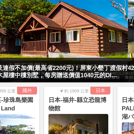
連假不加價(最高省2200元)！屏東小墾丁渡假村42
要訂要快！捷絲旅-宜蘭礁溪館3099元起享2大1幼
屋樓中樓別墅，每房贈送價值1040元的DI...
起享4人1泊1食住4人房！享房內大型溫泉湯池、...
國外
日本
899 公里
約 1909 公里
莊-珍珠島樂園
日本-福井-縣立恐龍博
日本
 Land
物館
PA
湖パ