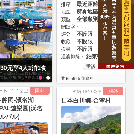
最近距離
排序：
所有地區
地區：
全部類別
類型：
- -
關鍵字：
不設限
評分：
不設限
收藏：
不設限
搜尋：
結束營業
過濾排除：
80元享4人1泊1食
1泊1食住雙人房！
共有 5826 筆資料
國外
約 1913 公里
國外
約 1949 公里
-静岡-濱名湖
日本白川鄉-合掌村
LPAL遊樂園(浜名
ルパル)