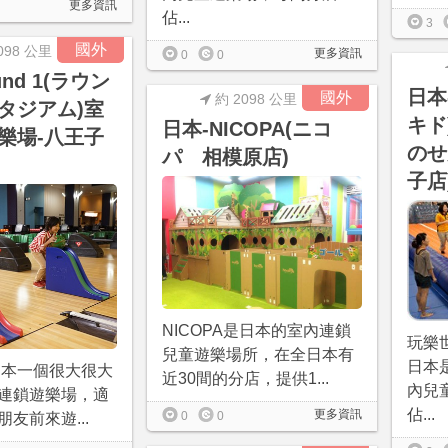
更多資訊
佔...
3
國外
098 公里
更多資訊
0
0
nd 1(ラウン
日本-
國外
約 2098 公里
タジアム)室
キド
日本-NICOPA(ニコ
樂場-八王子
のせ
パ 相模原店)
子店
NICOPA是日本的室內連鎖
玩樂
兒童遊樂場所，在全日本有
日本
是日本一個很大很大
近30間的分店，提供1...
內兒
連鎖遊樂場，適
佔...
更多資訊
0
0
友前來遊...