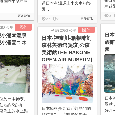
長野
這裡離東京市區
道日本有湯瑪士小火車的樂
項遊樂
園...
3
更多資訊
更多資訊
82
8
國外
052 公里
國外
約 2053 公里
日本
根小涌園溫泉
日本-神奈川-箱根雕刻
族館
根小涌園ユネ
森林美術館(彫刻の森
園
美術館THE HAKONE
OPEN-AIR MUSEUM)
日本
位於日本神奈川
景點
佔地約3公頃，
日本箱根是東京近郊熱門的
好時
泉為主的水上樂
旅遊景點，這裡景色優美，