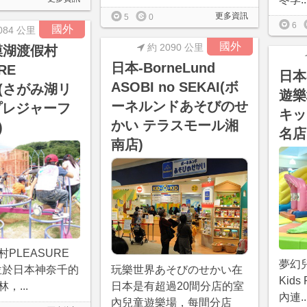
更多資訊
5
0
6
國外
084 公里
國外
約 2090 公里
模湖渡假村
日本-BorneLund
RE
日本
ASOBI no SEKAI(ボ
T(さがみ湖リ
遊樂
ーネルンドあそびのせ
プレジャーフ
キッ
かい テラスモール湘
)
名店
南店)
PLEASURE
夢幻兒
玩樂世界あそびのせかい在
 位於日本神奈千的
Kid
日本是有超過20間分店的室
，...
內連..
內兒童遊樂場，每間分店