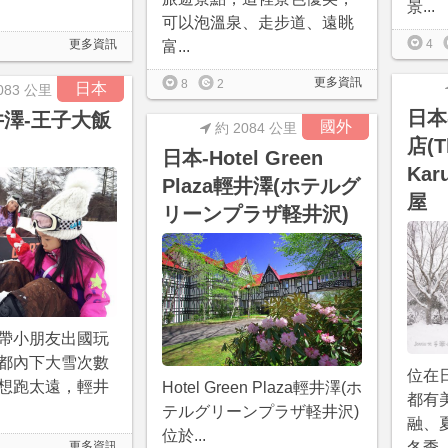
景...
可以泡溫泉、走步道、遠眺
更多資訊
4
富...
更多資訊
8
2
日本
083 公里
日本
井澤-王子大飯
國外
約 2084 公里
店(T
日本-Hotel Green
Kar
Plaza輕井澤(ホテルグ
屋
リーンプラザ軽井沢)
帶小朋友出國玩
都內下大雪次數
位在
想跑太遠，輕井
Hotel Green Plaza輕井澤(ホ
都有
テルグリーンプラザ軽井沢)
融、
位於...
更多資訊
冬季..