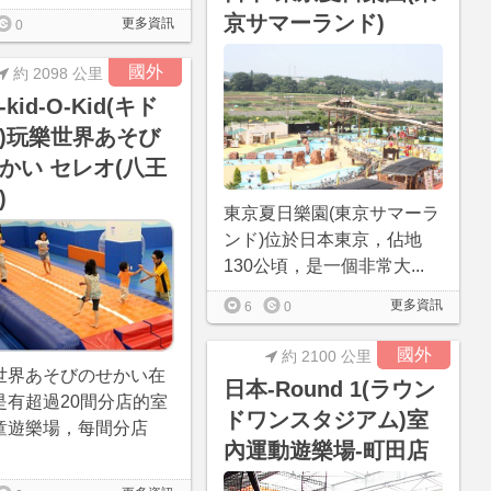
京サマーランド)
更多資訊
0
國外
約 2098 公里
kid-O-Kid(キド
)玩樂世界あそび
かい セレオ(八王
)
東京夏日樂園(東京サマーラ
ンド)位於日本東京，佔地
130公頃，是一個非常大...
更多資訊
6
0
國外
約 2100 公里
世界あそびのせかい在
日本-Round 1(ラウン
是有超過20間分店的室
ドワンスタジアム)室
童遊樂場，每間分店
內運動遊樂場-町田店