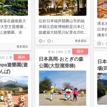
座落在越南最大
位於日本福井縣勝山市的福
濱名湖
的大型主題樂園，
井縣立恐龍博物館是日本已
日本
上遊樂園、水
故建築大師黑川紀章在200...
擁有3
更多資訊
9
1
0
更多資訊
國外
約 1986 公里
國外
035 公里
日本高岡-おとぎの森
日本
inpa遊樂園(遊
公園(大型溜滑梯)
場(
んぱ)