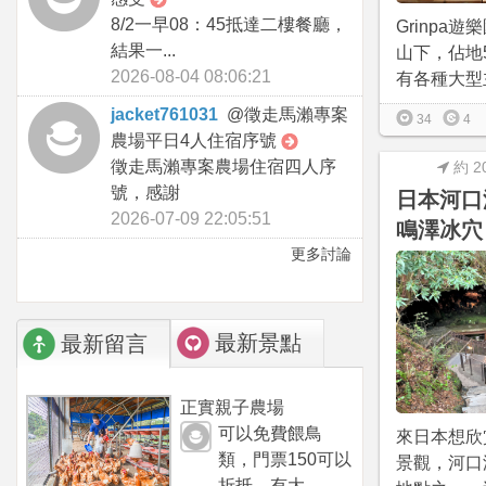
8/2一早08：45抵達二樓餐廳，
Grinpa
結果一...
山下，佔地
2026-08-04 08:06:21
有各種大型主
jacket761031
@
徵走馬瀨專案
34
4
農場平日4人住宿序號
徵走馬瀨專案農場住宿四人序
約 2
號，感謝
日本河口
2026-07-09 22:05:51
鳴澤冰穴
更多討論
最新景點
最新留言
正實親子農場
可以免費餵鳥
來日本想欣
類，門票150可以
景觀，河口
折抵，有大...