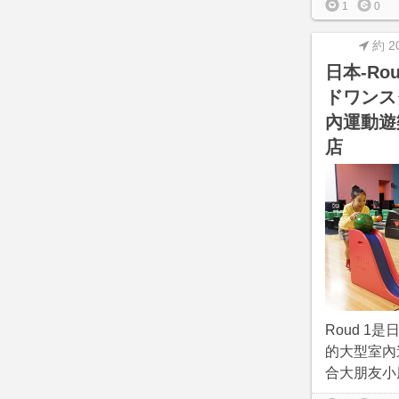
1
0
約 2
日本-Rou
ドワンス
內運動遊
店
Roud 1
的大型室內
合大朋友小朋