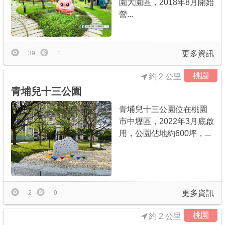
園大園區，2018年8月開始
營...
更多資訊
39
1
桃園
約 2 公里
青埔兒十三公園
青埔兒十三公園位在桃園
市中壢區，2022年3月底啟
用，公園佔地約600坪，...
更多資訊
2
0
桃園
約 2 公里