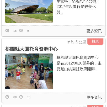
軍營區，佔地約6.3公頃，
2017年起進行景觀美化
與...
更多資訊
16
0
桃園
約 5 公里
桃園縣大園托育資源中心
桃園縣大園托育資源中心
是在2012/0620開幕的，主
要是由桃園縣政府開辦...
更多資訊
88
13