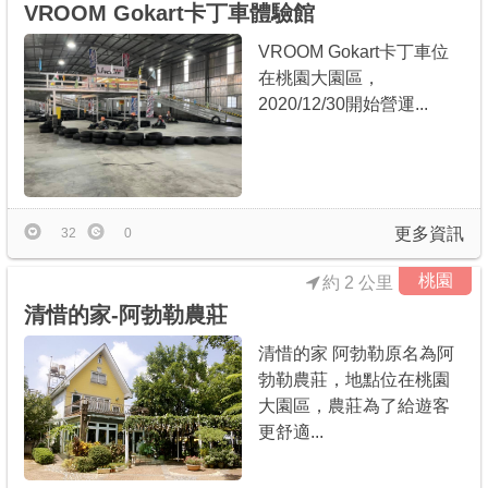
VROOM Gokart卡丁車體驗館
VROOM Gokart卡丁車位
在桃園大園區，
2020/12/30開始營運...
更多資訊
32
0
桃園
約 2 公里
清惜的家-阿勃勒農莊
清惜的家 阿勃勒原名為阿
勃勒農莊，地點位在桃園
大園區，農莊為了給遊客
更舒適...