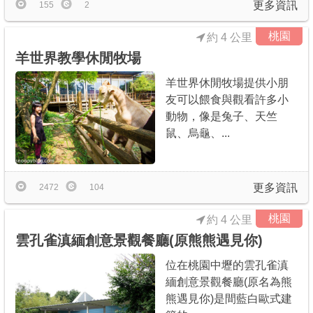
更多資訊
155
2
桃園
約 4 公里
羊世界教學休閒牧場
羊世界休閒牧場提供小朋
友可以餵食與觀看許多小
動物，像是兔子、天竺
鼠、烏龜、...
更多資訊
2472
104
桃園
約 4 公里
雲孔雀滇緬創意景觀餐廳(原熊熊遇見你)
位在桃園中壢的雲孔雀滇
緬創意景觀餐廳(原名為熊
熊遇見你)是間藍白歐式建