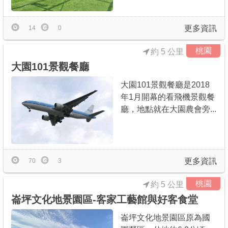
更多資訊
14
0
桃園
約 5 公里
大園101景觀餐廳
大園101景觀餐廳是2018
年1月開幕的看飛機景觀餐
廳，地點就在大園農會旁...
更多資訊
70
3
桃園
約 5 公里
崙坪文化地景園區-客家工藝館與好客食堂
崙坪文化地景園區原為國