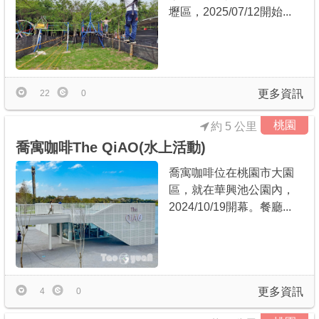
壢區，2025/07/12開始...
更多資訊
22
0
桃園
約 5 公里
喬寓咖啡The QiAO(水上活動)
喬寓咖啡位在桃園市大園
區，就在華興池公園內，
2024/10/19開幕。餐廳...
更多資訊
4
0