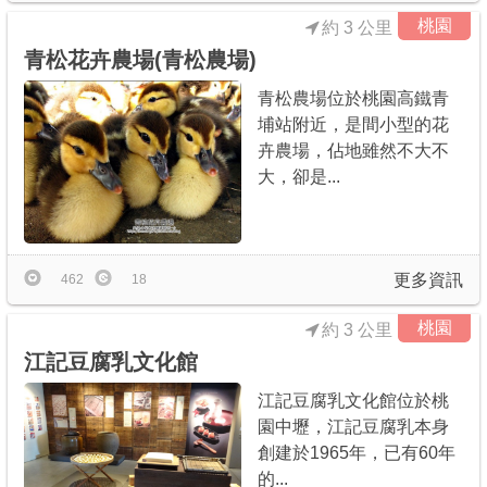
桃園
約 3 公里
青松花卉農場(青松農場)
青松農場位於桃園高鐵青
埔站附近，是間小型的花
卉農場，佔地雖然不大不
大，卻是...
更多資訊
462
18
桃園
約 3 公里
江記豆腐乳文化館
江記豆腐乳文化館位於桃
園中壢，江記豆腐乳本身
創建於1965年，已有60年
的...