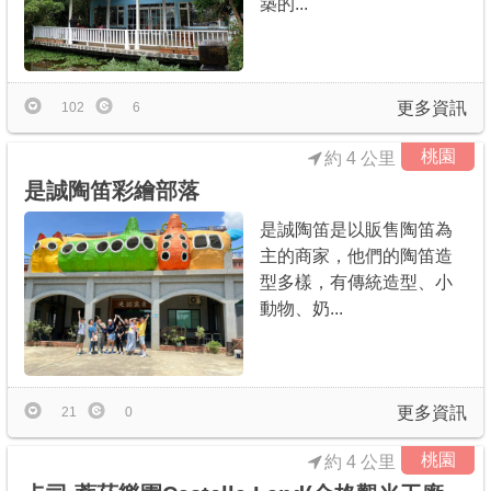
築的...
更多資訊
102
6
桃園
約 4 公里
是誠陶笛彩繪部落
是誠陶笛是以販售陶笛為
主的商家，他們的陶笛造
型多樣，有傳統造型、小
動物、奶...
更多資訊
21
0
桃園
約 4 公里