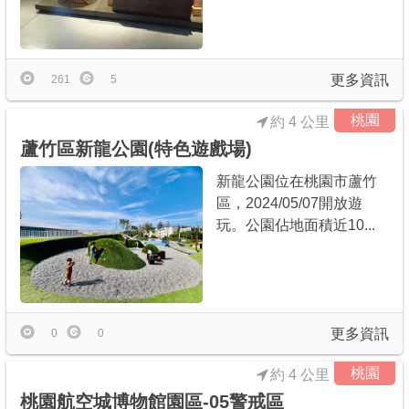
更多資訊
261
5
桃園
約 4 公里
蘆竹區新龍公園(特色遊戲場)
新龍公園位在桃園市蘆竹
區，2024/05/07開放遊
玩。公園佔地面積近10...
更多資訊
0
0
桃園
約 4 公里
桃園航空城博物館園區-05警戒區