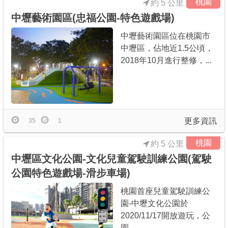
桃園
約 5 公里
中壢藝術園區(忠福公園-特色遊戲場)
中壢藝術園區位在桃園市
中壢區，佔地近1.5公頃，
2018年10月進行整修，...
更多資訊
35
1
桃園
約 5 公里
中壢區文化公園-文化兒童駕駛訓練公園(駕駛
公園特色遊戲場-滑步車場)
桃園首座兒童駕駛訓練公
園-中壢文化公園於
2020/11/17開放遊玩，公
園...