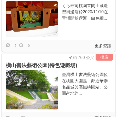
くら寿司桃園首間土藏造
型街邊店於2020/11/10在
青埔開始營運，白色牆...
更多資訊
5
0
桃園
約 760 公尺
橫山書法藝術公園(特色遊戲場)
臺灣橫山書法藝術公園位
在桃園大園區，鄰近華泰
名品城與高鐵桃園站。公
園占地約...