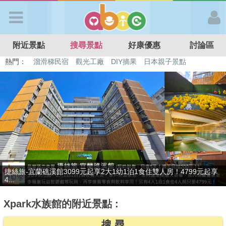
歡迎加入
附近景點
搜尋景點
好康優惠
討論區
APP登入
熱門：
溜滑梯民宿
觀光工廠
DIY摘果
日本親子景點
特色遊戲場
親子住房優惠
台北親子餐廳
溫泉泡湯SPA
首 頁
搜尋景點
好康優惠
贈九族文化村門票2張(總價值1100元*2)！4099元享日月潭經典大飯
最新消息
店...
Xpark水族館的附近景點 :
最新留言
搜 尋