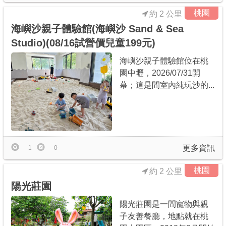
桃園
約 2 公里
海嶼沙親子體驗館(海嶼沙 Sand & Sea
Studio)(08/16試營價兒童199元)
海嶼沙親子體驗館位在桃
園中壢，2026/07/31開
幕；這是間室內純玩沙的...
更多資訊
1
0
桃園
約 2 公里
陽光莊園
陽光莊園是一間寵物與親
子友善餐廳，地點就在桃