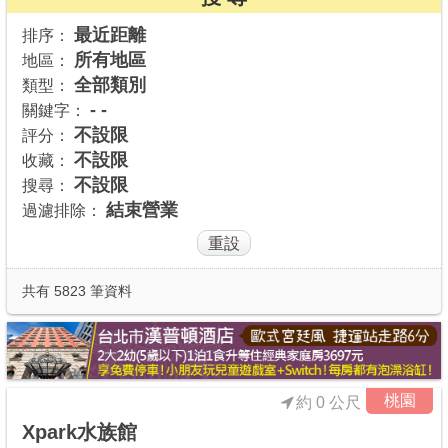
商家合作
最近距離
排序：
所有地區
地區：
全部類別
類型：
推薦景點
- -
關鍵字：
不設限
評分：
不設限
收藏：
討論區
不設限
搜尋：
結束營業
過濾排除：
聯絡我們
APP下載
共有 5823 筆資料
桃園
約 0 公尺
Xpark水族館