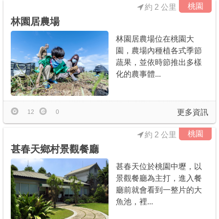
桃園
約 2 公里
林園居農場
林園居農場位在桃園大
園，農場內種植各式季節
蔬果，並依時節推出多樣
化的農事體...
更多資訊
12
0
桃園
約 2 公里
甚春天鄉村景觀餐廳
甚春天位於桃園中壢，以
景觀餐廳為主打，進入餐
廳前就會看到一整片的大
魚池，裡...