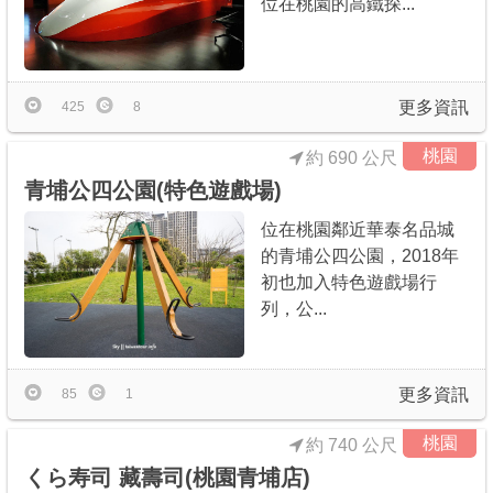
位在桃園的高鐵探...
更多資訊
425
8
桃園
約 690 公尺
青埔公四公園(特色遊戲場)
位在桃園鄰近華泰名品城
的青埔公四公園，2018年
初也加入特色遊戲場行
列，公...
更多資訊
85
1
桃園
約 740 公尺
くら寿司 藏壽司(桃園青埔店)