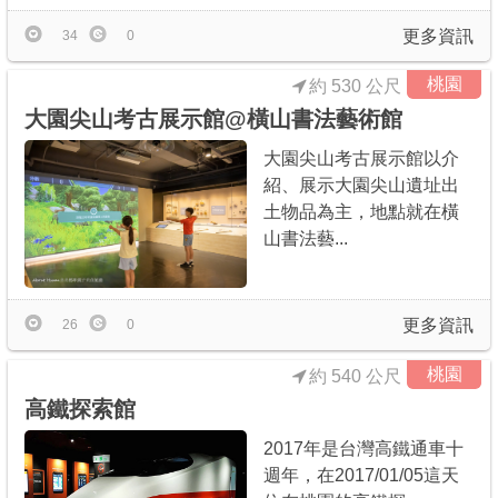
更多資訊
34
0
桃園
約 530 公尺
大園尖山考古展示館@橫山書法藝術館
大園尖山考古展示館以介
紹、展示大園尖山遺址出
土物品為主，地點就在橫
山書法藝...
更多資訊
26
0
桃園
約 540 公尺
高鐵探索館
2017年是台灣高鐵通車十
週年，在2017/01/05這天