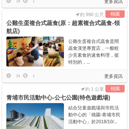
更多資訊
18
1
桃園
約 990 公尺
公雞生蛋複合式蔬食(原：超素複合式蔬食-領
航店)
公雞生蛋複合式蔬食是間
蔬食漢堡專賣店，一般較
少見素食的速食料理，挺
特別的，...
更多資訊
33
1
桃園
約 1 公里
青埔市民活動中心-公七公園(特色遊戲場)
結合兒童遊戲場與市民活
動中心的「桃園-青埔市民
活動中心」於2018/10/...