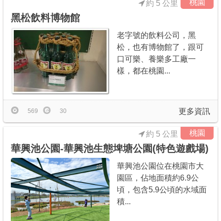
桃園
約 5 公里
黑松飲料博物館‎
老字號的飲料公司，黑
松，也有博物館了，跟可
口可樂、養樂多工廠一
樣，都在桃園...
更多資訊
569
30
桃園
約 5 公里
華興池公園-華興池生態埤塘公園(特色遊戲場)
華興池公園位在桃園市大
園區，佔地面積約6.9公
頃，包含5.9公頃的水域面
積...