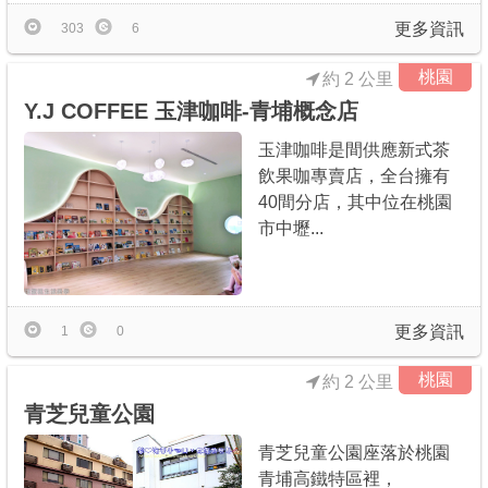
更多資訊
303
6
桃園
約 2 公里
Y.J COFFEE 玉津咖啡-青埔概念店
玉津咖啡是間供應新式茶
飲果咖專賣店，全台擁有
40間分店，其中位在桃園
市中壢...
更多資訊
1
0
桃園
約 2 公里
青芝兒童公園
青芝兒童公園座落於桃園
青埔高鐵特區裡，