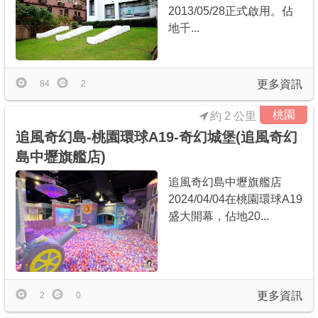
2013/05/28正式啟用。佔
地千...
更多資訊
84
2
桃園
約 2 公里
追風奇幻島-桃園環球A19-奇幻城堡(追風奇幻
島中壢旗艦店)
追風奇幻島中壢旗艦店
2024/04/04在桃園環球A19
盛大開幕，佔地20...
更多資訊
2
0