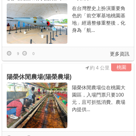
在台灣歷史上扮演重要角
色的「前空軍基地桃園基
地」經過整修重整後，化
身為「航...
更多資訊
9
0
桃園
約 4 公里
陽榮休閒農場(陽榮農場)
陽榮休閒農場位在桃園大
園區，入場門票只要100
元，且可折抵消費。農場
內提供...