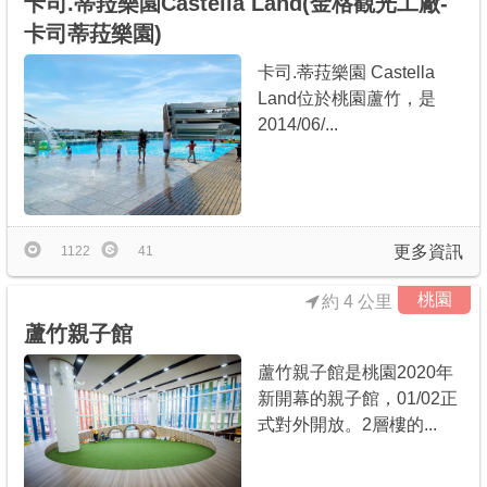
卡司.蒂菈樂園Castella Land(金格觀光工廠-
卡司蒂菈樂園)
卡司.蒂菈樂園 Castella
Land位於桃園蘆竹，是
2014/06/...
更多資訊
1122
41
桃園
約 4 公里
蘆竹親子館
蘆竹親子館是桃園2020年
新開幕的親子館，01/02正
式對外開放。2層樓的...