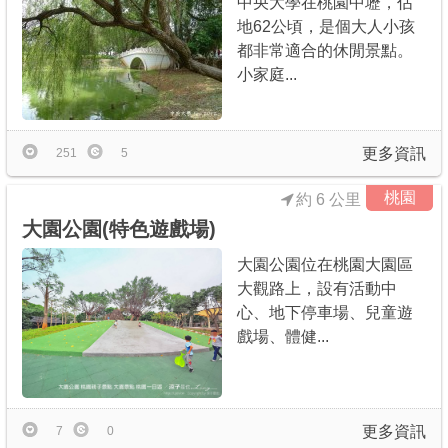
中央大學在桃園中壢，佔
地62公頃，是個大人小孩
都非常適合的休閒景點。
小家庭...
更多資訊
251
5
桃園
約 6 公里
大園公園(特色遊戲場)
大園公園位在桃園大園區
大觀路上，設有活動中
心、地下停車場、兒童遊
戲場、體健...
更多資訊
7
0