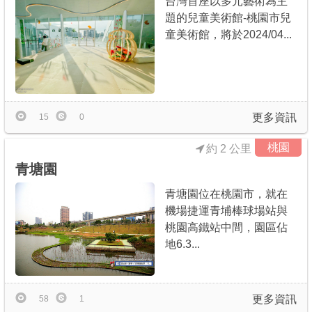
台灣首座以多元藝術為主
題的兒童美術館-桃園市兒
童美術館，將於2024/04...
更多資訊
15
0
桃園
約 2 公里
青塘園
青塘園位在桃園市，就在
機場捷運青埔棒球場站與
桃園高鐵站中間，園區佔
地6.3...
更多資訊
58
1