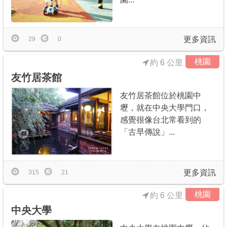
更多資訊
29
0
桃園
約 6 公里
友竹居茶館
友竹居茶館位於桃園中
壢，就在中央大學門口，
感覺很像台北常看到的
「古早傳說」...
更多資訊
315
21
桃園
約 6 公里
中央大學