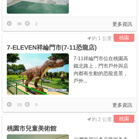
更多資訊
86
2
桃園
約 1 公里
7-ELEVEN祥綸門市(7-11恐龍店)
7-11祥綸門市位在桃園高
鐵北路上，門市戶外與店
內都有生動的恐龍造景，
戶外...
更多資訊
53
0
桃園
約 2 公里
桃園市兒童美術館