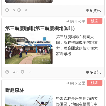
更多資訊
5
0
桃園
約 4 公里
第三航廈咖啡(第三航廈機場咖啡)
第三航廈咖啡在桃園大
園，就在桃園機場的跑道
旁，餐廳開放頂樓方便大
家看飛機，...
更多資訊
458
21
桃園
約 5 公里
野趣森林
野趣森林是座無動力的遊
樂園區，地點在桃園市中