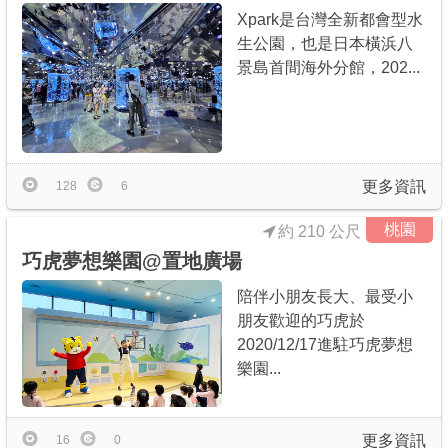
Xpark是台灣全新都會型水
生公園，也是日本橫浜八
景島首間海外分館，202...
更多資訊
128
6
桃園
約 210 公尺
巧虎夢想樂園@置地廣場
陪伴小朋友長大、最受小
朋友歡迎的巧虎於
2020/12/17進駐巧虎夢想
樂園...
更多資訊
16
0