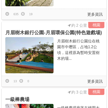
更多資訊
635
19
桃園
約 2 公里
月眉樹木銀行公園-月眉環保公園(特色遊戲場)
月眉樹木銀行公園位在桃
園市中壢區，占地1.2公
頃，這裡原為暫時安置樹
木的場...
更多資訊
13
0
桃園
約 3 公里
一級棒農場
一級棒農場座落在桃園大