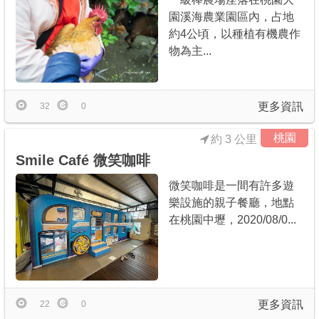
園溪海農業園區內，占地
約4公頃，以種植有機農作
物為主...
更多資訊
32
0
桃園
約 3 公里
Smile Café 微笑咖啡
微笑咖啡是一間有許多遊
樂設施的親子餐廳，地點
在桃園中壢，2020/08/0...
更多資訊
22
0