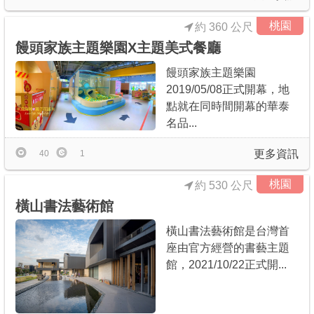
桃園
約 360 公尺
饅頭家族主題樂園X主題美式餐廳
饅頭家族主題樂園
2019/05/08正式開幕，地
點就在同時間開幕的華泰
名品...
更多資訊
40
1
桃園
約 530 公尺
橫山書法藝術館
橫山書法藝術館是台灣首
座由官方經營的書藝主題
館，2021/10/22正式開...