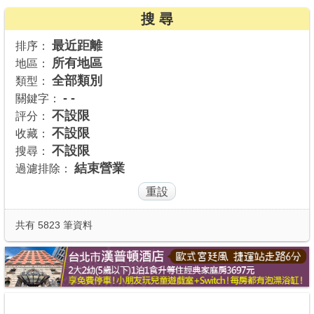
搜 尋
商家合作
最近距離
排序：
所有地區
地區：
推薦景點
全部類別
類型：
- -
關鍵字：
討論區
不設限
評分：
不設限
收藏：
不設限
搜尋：
聯絡我們
結束營業
過濾排除：
APP下載
共有 5823 筆資料