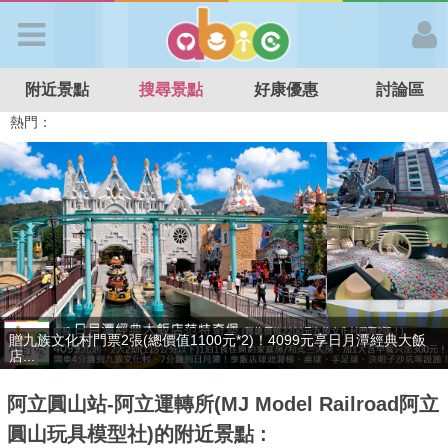
歡迎加入
附近景點
搜尋景點
好康優惠
討論區
APP登入
熱門：
溜滑梯民宿
觀光工廠
DIY摘果
日本親子景點
特色遊戲場
親子住房優惠
台北親子餐廳
溫泉泡湯SPA
首 頁
搜尋景點
好康優惠
贈九族文化村門票2張(總價值1100元*2)！4099元享日月潭經典大飯
最新消息
店...
阿立圓山站-阿立運轉所(MJ Model Railroad阿立
最新留言
圓山玩具模型社)的附近景點 :