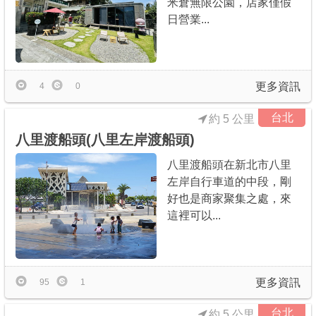
米倉無限公園，店家僅假
日營業...
更多資訊
4
0
台北
約 5 公里
八里渡船頭(八里左岸渡船頭)
八里渡船頭在新北市八里
左岸自行車道的中段，剛
好也是商家聚集之處，來
這裡可以...
更多資訊
95
1
台北
約 5 公里