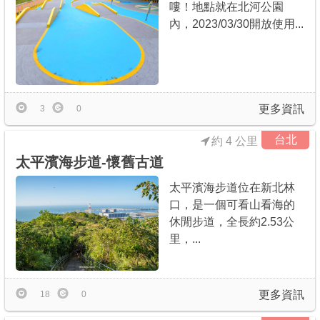
嘍！地點就在北河公園
內，2023/03/30開放使用...
更多資訊
3
0
台北
約 4 公里
太平濱海步道-懷舊古道
太平濱海步道位在新北林
口，是一個可看山看海的
休閒步道，全長約2.53公
里，...
更多資訊
18
0