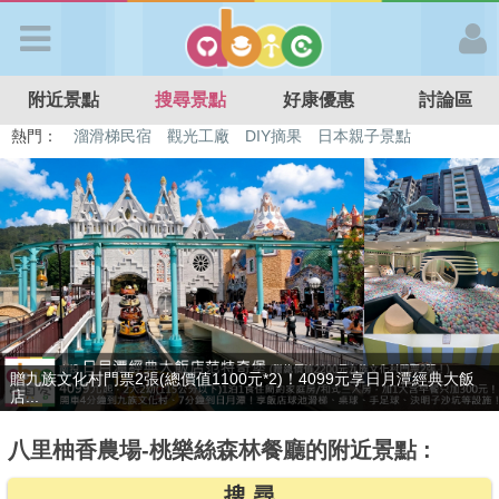
歡迎加入
附近景點
搜尋景點
好康優惠
討論區
APP登入
熱門：
特色遊戲場
親子住房優惠
台北親子餐廳
溫泉泡湯SPA
溜滑梯民宿
觀光工廠
DIY摘果
日本親子景點
首 頁
搜尋景點
好康優惠
贈九族文化村門票2張(總價值1100元*2)！4099元享日月潭經典大飯
最新消息
店...
八里柚香農場-桃樂絲森林餐廳的附近景點 :
最新留言
搜 尋