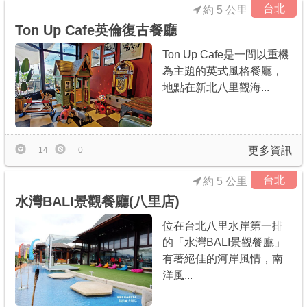
台北
約 5 公里
Ton Up Cafe英倫復古餐廳
Ton Up Cafe是一間以重機
為主題的英式風格餐廳，
地點在新北八里觀海...
更多資訊
14
0
台北
約 5 公里
水灣BALI景觀餐廳(八里店)
位在台北八里水岸第一排
的「水灣BALI景觀餐廳」
有著絕佳的河岸風情，南
洋風...