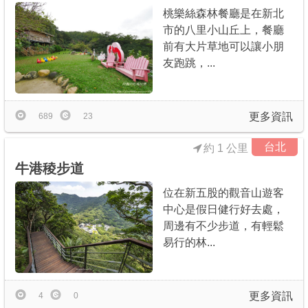
桃樂絲森林餐廳是在新北
市的八里小山丘上，餐廳
前有大片草地可以讓小朋
友跑跳，...
更多資訊
689
23
台北
約 1 公里
牛港稜步道
位在新五股的觀音山遊客
中心是假日健行好去處，
周邊有不少步道，有輕鬆
易行的林...
更多資訊
4
0