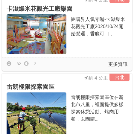
卡滋爆米花觀光工廠樂園
更多資訊
3
0
團購界人氣零嘴-卡滋爆米
花觀光工廠2020/10/24開
始營運，香脆可口，...
更多資訊
82
2
台北
約 4 公里
雷朗極限探索園區
雷朗極限探索園區位在新
北市八里，裡面提供多樣
探索休憩活動、烤肉用
餐，以團體...