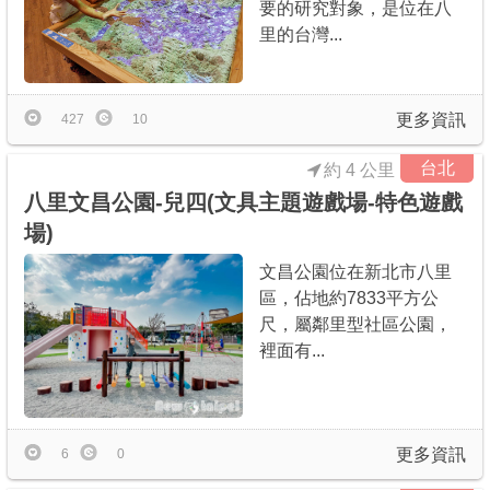
要的研究對象，是位在八
里的台灣...
更多資訊
427
10
台北
約 4 公里
八里文昌公園-兒四(文具主題遊戲場-特色遊戲
場)
文昌公園位在新北市八里
區，佔地約7833平方公
尺，屬鄰里型社區公園，
裡面有...
更多資訊
6
0