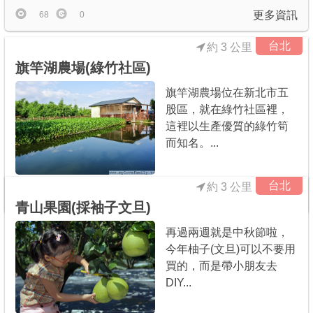
更多資訊
68
0
台北
約 3 公里
旗竿湖農場(綠竹社區)
旗竿湖農場位在新北市五
股區，就在綠竹社區裡，
這裡以生產優質的綠竹筍
而知名。...
台北
約 3 公里
更多資訊
67
1
青山果園(採袖子文旦)
再過兩週就是中秋節啦，
今年柚子(文旦)可以不要用
買的，而是帶小朋友去
DIY...