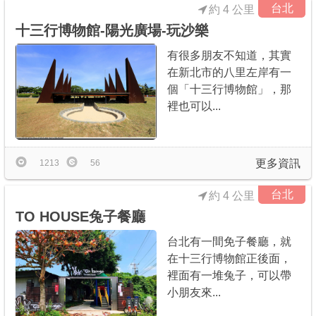
台北
約 4 公里
十三行博物館-陽光廣場-玩沙樂
有很多朋友不知道，其實
在新北市的八里左岸有一
個「十三行博物館」，那
裡也可以...
更多資訊
1213
56
台北
約 4 公里
TO HOUSE兔子餐廳
台北有一間免子餐廳，就
在十三行博物館正後面，
裡面有一堆兔子，可以帶
小朋友來...