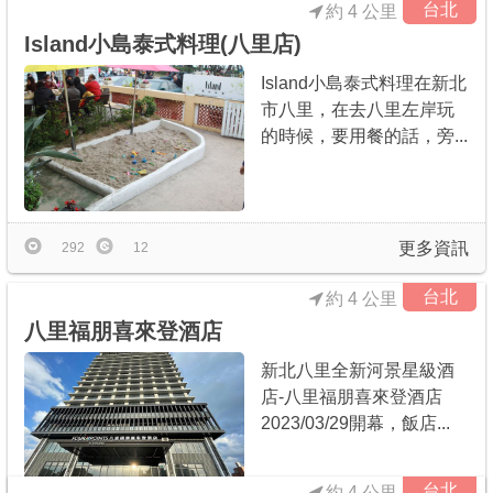
台北
約 4 公里
Island小島泰式料理(八里店)
Island小島泰式料理在新北
市八里，在去八里左岸玩
的時候，要用餐的話，旁...
更多資訊
292
12
台北
約 4 公里
八里福朋喜來登酒店
新北八里全新河景星級酒
店-八里福朋喜來登酒店
2023/03/29開幕，飯店...
台北
約 4 公里