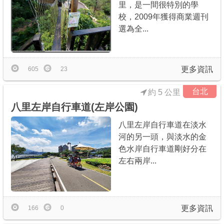
里，是一間很特別的學
校，2009年獲得商業週刊
選為全...
更多資訊
605
23
台北
約 5 公里
八里左岸自行車道(左岸公園)
八里左岸自行車道在淡水
河的另一頭，與淡水的金
色水岸自行車道剛好分在
左右兩岸...
更多資訊
166
0