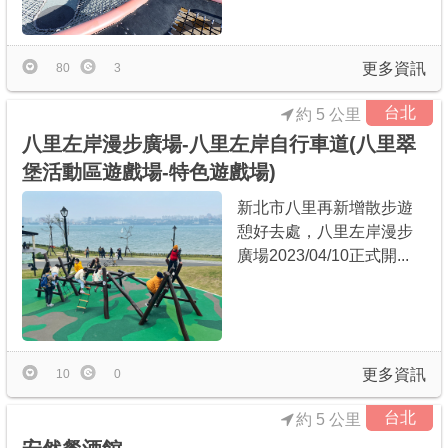
更多資訊
80
3
台北
約 5 公里
八里左岸漫步廣場-八里左岸自行車道(八里翠
堡活動區遊戲場-特色遊戲場)
新北市八里再新增散步遊
憩好去處，八里左岸漫步
廣場2023/04/10正式開...
更多資訊
10
0
台北
約 5 公里