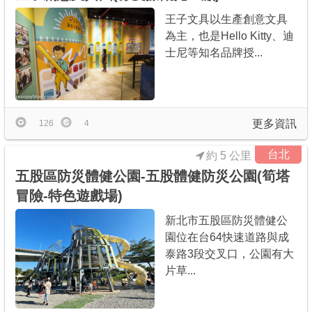
王子文具以生產創意文具
為主，也是Hello Kitty、迪
士尼等知名品牌授...
更多資訊
126
4
台北
約 5 公里
五股區防災體健公園-五股體健防災公園(筍塔
冒險-特色遊戲場)
新北市五股區防災體健公
園位在台64快速道路與成
泰路3段交叉口，公園有大
片草...