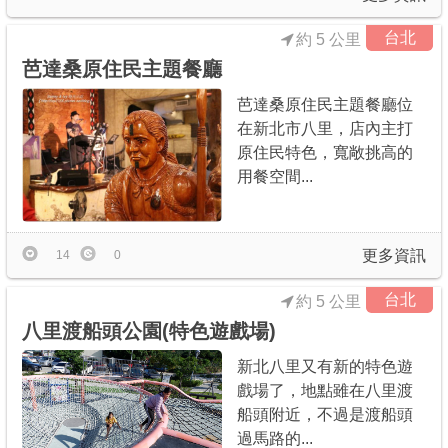
台北
約 5 公里
芭達桑原住民主題餐廳
芭達桑原住民主題餐廳位
在新北市八里，店內主打
原住民特色，寬敞挑高的
用餐空間...
更多資訊
14
0
台北
約 5 公里
八里渡船頭公園(特色遊戲場)
新北八里又有新的特色遊
戲場了，地點雖在八里渡
船頭附近，不過是渡船頭
過馬路的...