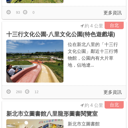
更多資訊
93
0
台北
約 4 公里
十三行文化公園-八里文化公園(特色遊戲場)
位在新北八里的「十三行
文化公園」鄰近十三行博
物館，公園內有大片草
地，佔地遼...
更多資訊
260
12
台北
約 4 公里
新北市立圖書館八里龍形圖書閱覽室
新北市立圖書館