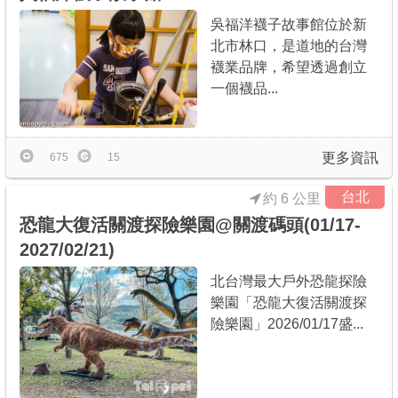
吳福洋襪子故事館位於新
北市林口，是道地的台灣
襪業品牌，希望透過創立
一個襪品...
更多資訊
675
15
台北
約 6 公里
恐龍大復活關渡探險樂園@關渡碼頭(01/17-
2027/02/21)
北台灣最大戶外恐龍探險
樂園「恐龍大復活關渡探
險樂園」2026/01/17盛...