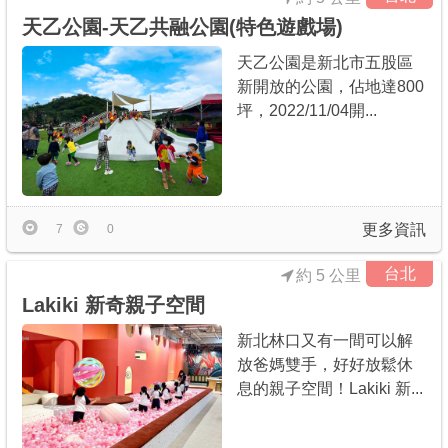
天乙公園-天乙共融公園(特色遊戲場)
天乙公園是新北市五股區
新開放的公園，佔地達800
坪，2022/11/04開...
更多資訊
7
0
台北
約 5 公里
Lakiki 新奇親子空間
新北林口又有一間可以解
放爸媽雙手，好好放鬆休
息的親子空間！Lakiki 新...