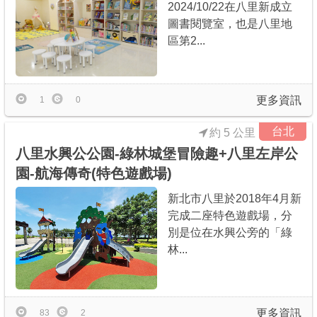
2024/10/22在八里新成立
圖書閱覽室，也是八里地
區第2...
更多資訊
1
0
台北
約 5 公里
八里水興公公園-綠林城堡冒險趣+八里左岸公
園-航海傳奇(特色遊戲場)
新北市八里於2018年4月新
完成二座特色遊戲場，分
別是位在水興公旁的「綠
林...
更多資訊
83
2