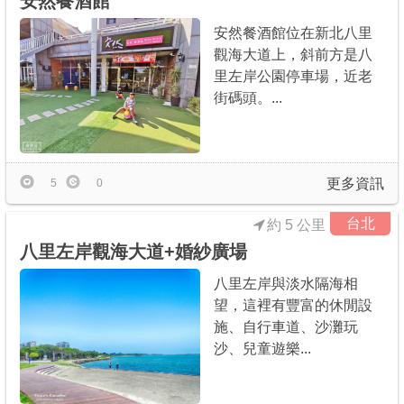
安然餐酒館
安然餐酒館位在新北八里
觀海大道上，斜前方是八
里左岸公園停車場，近老
街碼頭。...
更多資訊
5
0
台北
約 5 公里
八里左岸觀海大道+婚紗廣場
八里左岸與淡水隔海相
望，這裡有豐富的休閒設
施、自行車道、沙灘玩
沙、兒童遊樂...