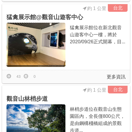
台北
約 1 公里
猛禽展示館@觀音山遊客中心
猛禽展示館位在新北觀音
山遊客中心一樓，將於
2020/09/26正式開幕，目...
更多資訊
43
0
台北
約 1 公里
觀音山林梢步道
林梢步道位在觀音山生態
園區內，全長僅800公尺，
是由鋼構棧橋組成的景觀
步道...