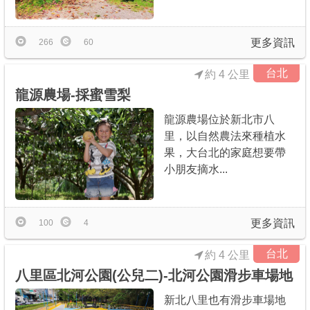
更多資訊
266
60
台北
約 4 公里
龍源農場-採蜜雪梨
龍源農場位於新北市八
里，以自然農法來種植水
果，大台北的家庭想要帶
小朋友摘水...
更多資訊
100
4
台北
約 4 公里
八里區北河公園(公兒二)-北河公園滑步車場地
新北八里也有滑步車場地