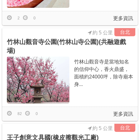
更多資訊
2
0
台北
約 5 公里
竹林山觀音寺公園(竹林山寺公園)(共融遊戲
場)
竹林山觀音寺是當地知名
的信仰中心，香火鼎盛，
面積約24000坪，除寺廟本
身...
更多資訊
82
0
台北
約 5 公里
王子創意文具國(橡皮擦觀光工廠)