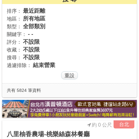
商家合作
最近距離
排序：
所有地區
地區：
全部類別
類型：
推薦景點
- -
關鍵字：
不設限
評分：
不設限
收藏：
討論區
不設限
搜尋：
結束營業
過濾排除：
聯絡我們
APP下載
共有 5824 筆資料
台北
約 0 公尺
八里柚香農場-桃樂絲森林餐廳