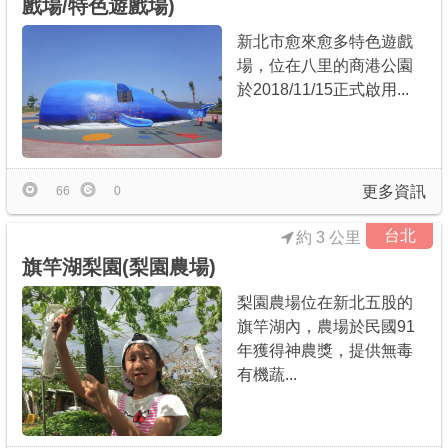
戲場/特色遊戲場)
新北市愈來愈多特色遊戲
場，位在八里的商港公園
於2018/11/15正式啟用...
更多資訊
66
0
台北
約 3 公里
旗竿湖梨園(梨園農場)
梨園農場位在新北五股的
旗竿湖內，農場於民國91
年獲得神農獎，提供無毒
有機蔬...