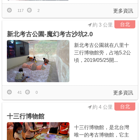
更多資訊
117
2
台北
約 3 公里
新北考古公園-魔幻考古沙坑2.0
新北考古公園就在八里十
三行博物館旁，占地5.2公
頃，2019/05/25開...
更多資訊
41
0
台北
約 4 公里
十三行博物館
十三行博物館，是北台灣
唯一的考古博物館，它主