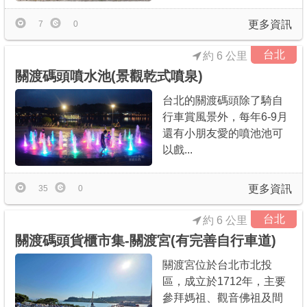
更多資訊
7
0
台北
約 6 公里
關渡碼頭噴水池(景觀乾式噴泉)
台北的關渡碼頭除了騎自
行車賞風景外，每年6-9月
還有小朋友愛的噴池池可
以戲...
更多資訊
35
0
台北
約 6 公里
關渡碼頭貨櫃市集-關渡宮(有完善自行車道)
關渡宮位於台北市北投
區，成立於1712年，主要
參拜媽祖、觀音佛祖及間