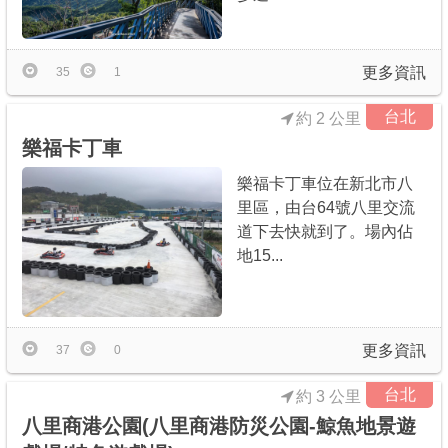
更多資訊
35
1
台北
約 2 公里
樂福卡丁車
樂福卡丁車位在新北市八
里區，由台64號八里交流
道下去快就到了。場內佔
地15...
更多資訊
37
0
台北
約 3 公里
八里商港公園(八里商港防災公園-鯨魚地景遊