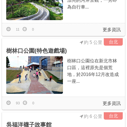
漂亮的河岸景觀，一旁即
為自行車...
更多資訊
11
0
台北
約 5 公里
樹林口公園(特色遊戲場)
樹林口公園位在新北市林
口區，這裡原先是個荒
地，於2016年12月改造成
一座...
更多資訊
93
0
台北
約 6 公里
吳福洋襪子故事館