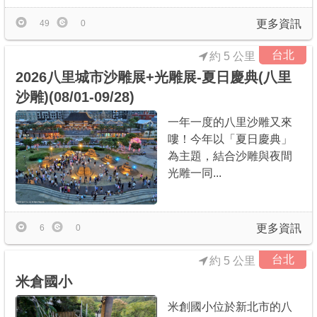
更多資訊
49
0
台北
約 5 公里
2026八里城市沙雕展+光雕展-夏日慶典(八里
沙雕)(08/01-09/28)
一年一度的八里沙雕又來
嘍！今年以「夏日慶典」
為主題，結合沙雕與夜間
光雕一同...
更多資訊
6
0
台北
約 5 公里
米倉國小
米創國小位於新北市的八