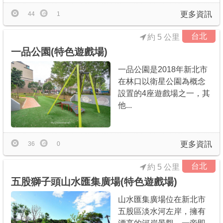
更多資訊
44
1
台北
約 5 公里
一品公園(特色遊戲場)
一品公園是2018年新北市
在林口以衛星公園為概念
設置的4座遊戲場之一，其
他...
更多資訊
36
0
台北
約 5 公里
五股獅子頭山水匯集廣場(特色遊戲場)
山水匯集廣場位在新北市
五股區淡水河左岸，擁有