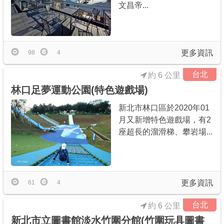
文昌帝...
更多資訊
98
4
台北
約 6 公里
林口足夢運動公園(特色遊戲場)
新北市林口區於2020年01
月又新增特色遊戲場，有2
座超長的溜滑梯、攀岩場...
更多資訊
61
4
台北
約 6 公里
新北市立圖書館淡水竹圍分館(竹圍玩具圖書