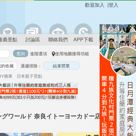
歡迎加入
|
登入
推薦景點
討論區
聯絡我們
APP下載
進階選項
使用地圖搜尋功能
我的收藏
過濾排除：
IY摘果
日本親子景點
メイジングワールド 奈良イトーヨーカドー店)的附近景點