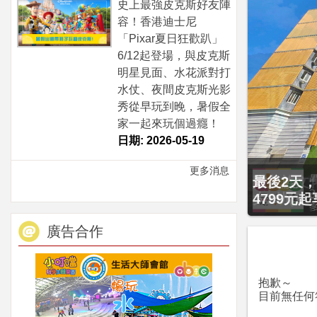
史上最強皮克斯好友陣
容！香港迪士尼
「Pixar夏日狂歡趴」
6/12起登場，與皮克斯
明星見面、水花派對打
水仗、夜間皮克斯光影
秀從早玩到晚，暑假全
家一起來玩個過癮！
日期: 2026-05-19
更多消息
最後2天，
4799元
廣告合作
抱歉～
目前無任何