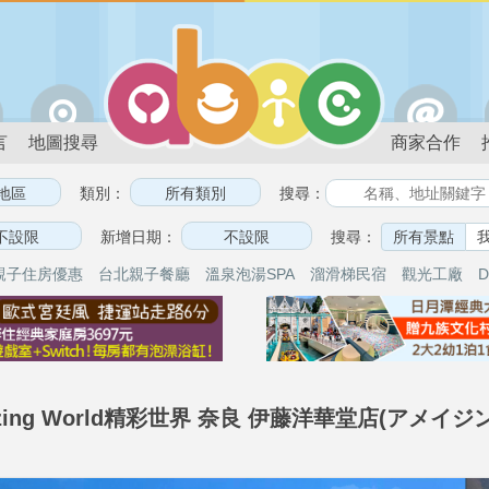
言
地圖搜尋
商家合作
類別：
搜尋：
新增日期：
搜尋：
所有景點
親子住房優惠
台北親子餐廳
溫泉泡湯SPA
溜滑梯民宿
觀光工廠
D
azing World精彩世界 奈良 伊藤洋華堂店(ア