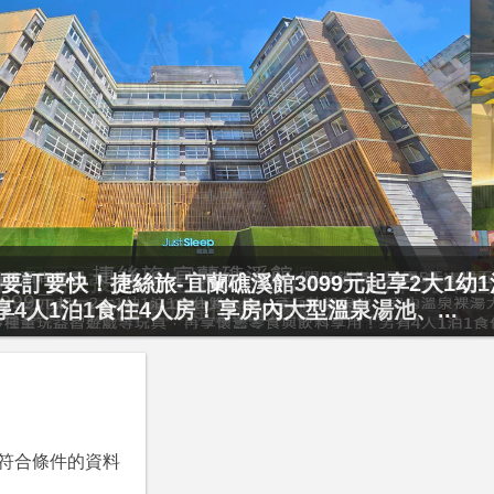
要訂要快！捷絲旅-宜蘭礁溪館3099元起享2大1幼
起享4人1泊1食住4人房！享房內大型溫泉湯池、...
符合條件的資料