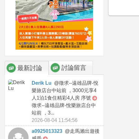
討論留言
最新討論
Derik Lu
@
徵求--遠雄品牌-悅
樂旅店台中站前 ，3000元享4
人1泊1食住精彩4人房 序號
徵求--遠雄品牌-悅樂旅店台中
站前 ，3...
2026-08-04 11:54:56
a0925013323
@
走馬瀨出遊後
感受