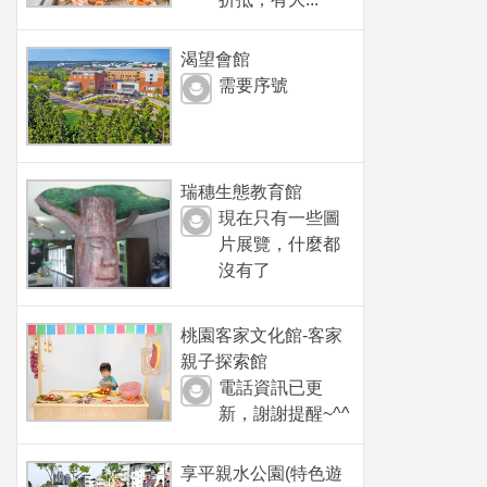
渴望會館
需要序號
瑞穗生態教育館
現在只有一些圖
片展覽，什麼都
沒有了
桃園客家文化館-客家
親子探索館
電話資訊已更
新，謝謝提醒~^^
享平親水公園(特色遊