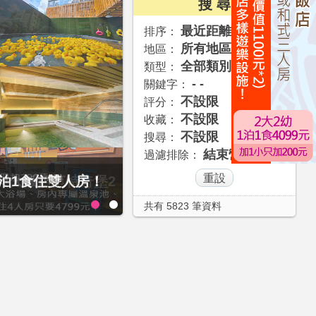
搜 尋
最近距離
排序：
所有地區
地區：
全部類別
類型：
- -
關鍵字：
不設限
評分：
不設限
收藏：
不設限
搜尋：
結束營業
過濾排除：
1泊1食住雙人房！
贈九族文化村門票2張(總價值1
大2幼(115公分以下)1泊1食升
共有 5823 筆資料