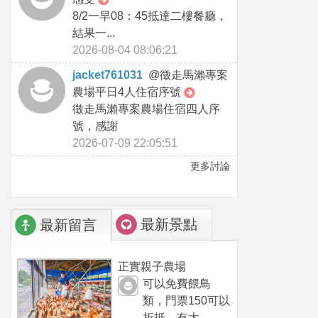
8/2一早08：45抵達二樓餐廳，
結果一...
2026-08-04 08:06:21
jacket761031
@
徵走馬瀨專案
農場平日4人住宿序號
徵走馬瀨專案農場住宿四人序
號，感謝
2026-07-09 22:05:51
更多討論
最新景點
最新留言
正實親子農場
可以免費餵鳥
類，門票150可以
折抵，有大...