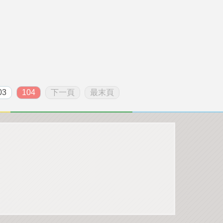
03
104
下一頁
最末頁