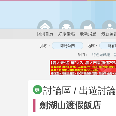
回到首頁
好康優惠
最新消息
最新留
排序：
地區：
熱門：
特色遊戲場
討論區
/
出遊討
劍湖山渡假飯店