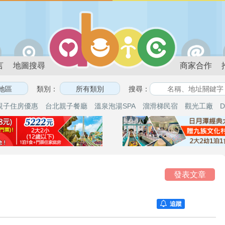
言
地圖搜尋
商家合作
類別：
搜尋：
親子住房優惠
台北親子餐廳
溫泉泡湯SPA
溜滑梯民宿
觀光工廠
D
論
發表文章
追蹤