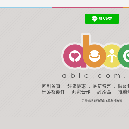
回到首頁
．
好康優惠
．
最新留言
．
關於
部落格微件
．
商家合作
．
討論區
．
推薦
羿磊資訊 服務條款&隱私權政策