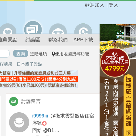
歡迎加入
|
登入
推薦景點
討論區
聯絡我們
APP下載
進階選項
使用地圖搜尋功能
IY摘果
日本親子景點
討論留言
i9999iii
@
徵求雲登飯店住宿
序號
回給 @B1 ...