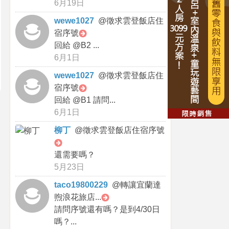
6月19日
wewe1027
@
徵求雲登飯店住
宿序號
回給 @B2 ...
6月1日
wewe1027
@
徵求雲登飯店住
宿序號
回給 @B1 請問...
6月1日
柳丁
@
徵求雲登飯店住宿序號
還需要嗎？
5月23日
taco19800229
@
轉讓宜蘭達
煦浪花旅店...
請問序號還有嗎？是到4/30日
嗎？...