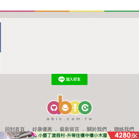
回到首頁
．
好康優惠
．
最新留言
．
關於我們
．
聯絡我們
部落格微件
．
商家合作
．
討論區
．
推薦景點
．
APP下載