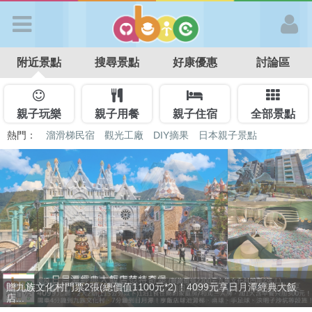
歡迎加入
附近景點
搜尋景點
好康優惠
討論區
APP登入
首 頁
親子玩樂
親子用餐
親子住宿
全部景點
熱門：
溜滑梯民宿
觀光工廠
DIY摘果
日本親子景點
特色遊戲場
親子住房優惠
台北親子餐廳
溫泉泡湯SPA
搜尋景點
好康優惠
最新消息
捷絲旅-宜蘭礁溪館3099元起享2大1幼1泊1食住雙人房！4799元起享
最新留言
4...