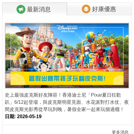
好康優惠
最新消息
商家合作
推薦景點
討論區
聯絡我們
APP下載
史上最強皮克斯好友陣容！香港迪士尼「Pixar夏日狂歡
趴」6/12起登場，與皮克斯明星見面、水花派對打水仗、夜
間皮克斯光影秀從早玩到晚，暑假全家一起來玩個過癮！
日期: 2026-05-19
更多消息