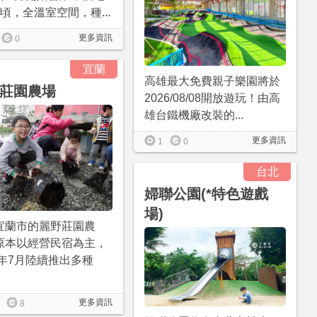
頃，全溫室空間，種...
更多資訊
0
宜蘭
高雄最大免費親子樂園將於
莊園農場
2026/08/08開放遊玩！由高
雄台鐵機廠改裝的...
更多資訊
1
0
台北
婦聯公園(*特色遊戲
場)
宜蘭市的麗野莊園農
原本以經營民宿為主，
4年7月陸續推出多種
更多資訊
8