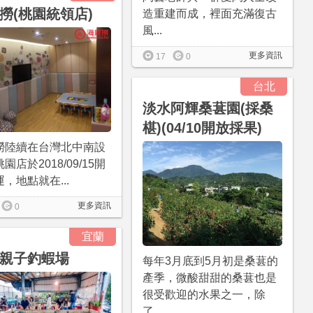
撈(桃園統領店)
造重建而成，裡面充滿復古
風...
更多資訊
17
0
台北
淡水阿輝桑葚園(採桑
椹)(04/10開放採果)
撈陸續在台灣北中南設
園店於2018/09/15開
，地點就在...
更多資訊
0
宜蘭
親子釣蝦場
每年3月底到5月初是桑葚的
產季，微酸甜甜的桑葚也是
很受歡迎的水果之一，除
了...