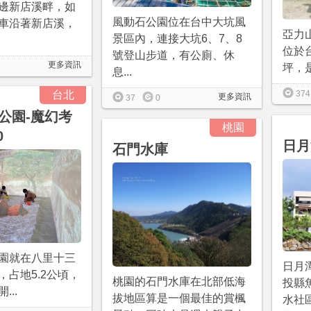
邊新店溪畔，如
風動石公園位在台中大坑風
車沿著新店溪，
亞力
景區內，連接大坑6、7、8
位於
號登山步道，有公廁、休
更多資訊
坪，是
息...
台北
374
更多資訊
37
0
公園-魔幻考
桃園
0
日月
石門水庫
園就在八里十三
日月
，占地5.2公頃，
桃園的石門水庫在北部低海
投縣
開...
拔地區算是一個最佳的賞楓
水社