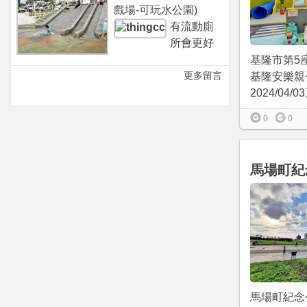
戲場-可玩水公園)
有流動廁
所會更好
基隆市第5
更多留言
基隆安樂親
2024/04/
0
0
馬場町紀
馬場町紀念