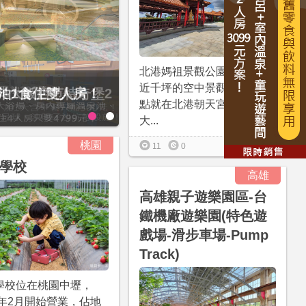
北港媽祖景觀公園是座佔地
近千坪的空中景觀公園，地
1泊1食住雙人房！
贈九族文化村門票2張(總價值1
點就在北港朝天宮媽祖文化
大2幼(115公分以下)1泊1食升
大...
桃園
更多資訊
11
0
學校
高雄
高雄親子遊樂園區-台
鐵機廠遊樂園(特色遊
戲場-滑步車場-Pump
Track)
學校位在桃園中壢，
1年2月開始營業，佔地