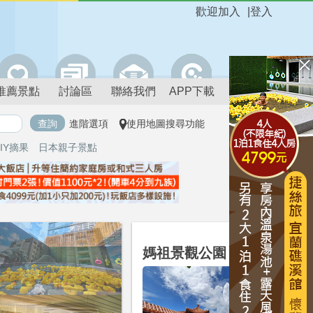
歡迎加入
|
登入
推薦景點
討論區
聯絡我們
APP下載
進階選項
使用地圖搜尋功能
IY摘果
日本親子景點
雲林
媽祖景觀公園