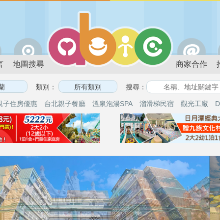
言
地圖搜尋
商家合作
類別：
搜尋：
親子住房優惠
台北親子餐廳
溫泉泡湯SPA
溜滑梯民宿
觀光工廠
D