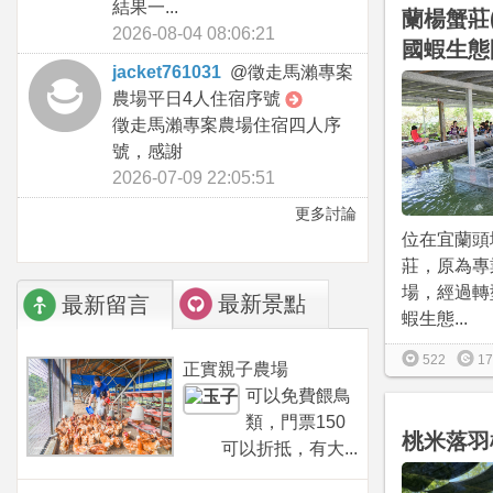
結果一...
蘭楊蟹莊
2026-08-04 08:06:21
國蝦生態
jacket761031
@
徵走馬瀨專案
農場平日4人住宿序號
徵走馬瀨專案農場住宿四人序
號，感謝
2026-07-09 22:05:51
更多討論
位在宜蘭頭
莊，原為專
場，經過轉
最新景點
最新留言
蝦生態...
522
17
正實親子農場
可以免費餵鳥
類，門票150
桃米落羽
可以折抵，有大...