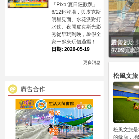
「Pixar夏日狂歡趴」
6/12起登場，與皮克斯
明星見面、水花派對打
水仗、夜間皮克斯光影
秀從早玩到晚，暑假全
最後2天，
家一起來玩個過癮！
4799元
日期: 2026-05-19
更多消息
松風文旅
廣告合作
松風文旅是
的飯店，地