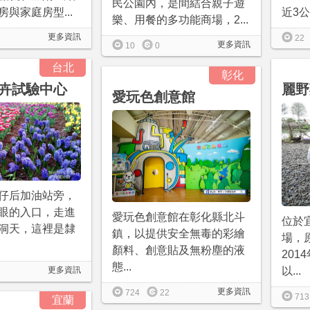
民公園內，是間結合親子遊
與家庭房型...
近3公
樂、用餐的多功能商場，2...
更多資訊
22
更多資訊
10
0
台北
彰化
卉試驗中心
麗野
愛玩色創意館
仔后加油站旁，
眼的入口，走進
愛玩色創意館在彰化縣北斗
位於
洞天，這裡是隸
鎮，以提供安全無毒的彩繪
場，
顏料、創意貼及無粉塵的液
201
態...
更多資訊
以...
更多資訊
724
22
713
宜蘭