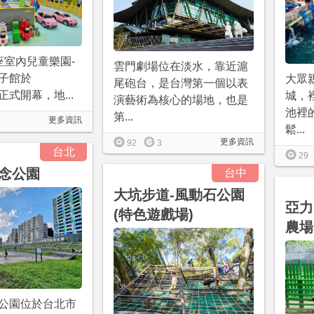
座室內兒童樂園-
雲門劇場位在淡水，靠近滬
子館於
大眾
尾砲台，是台灣第一個以表
03正式開幕，地...
城，
演藝術為核心的場地，也是
池裡
第...
更多資訊
鬆...
更多資訊
92
3
台北
29
念公園
台中
大坑步道-風動石公園
亞力
(特色遊戲場)
農場
公園位於台北市