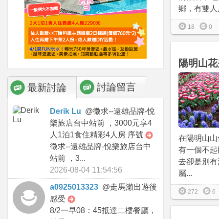
鄉，有雙人房
18
0
陽明山花
討論留言
最新討論
Derik Lu
@
徵求--遠雄品牌-悅
樂旅店台中站前 ，3000元享4
人1泊1食住精彩4人房 序號
在陽明山山
徵求--遠雄品牌-悅樂旅店台中
有一個不起
站前 ，3...
去卻是別有
2026-08-04 11:54:56
屬...
a0925013323
@
走馬瀨出遊後
272
6
感受
8/2一早08：45抵達二樓餐廳，