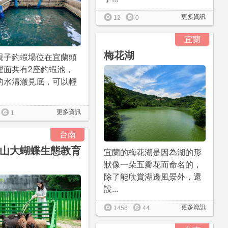
更多資訊
12
0
宜蘭
梅花湖
親子釣蝦場位在宜蘭頭
裡面共有2座釣蝦池，
的水清澈見底，可以輕
更多資訊
1
台南
山大蝴蝶生態教育
宜蘭的梅花湖是因為湖的形
狀像一朵五瓣花而命名的，
除了能欣賞湖邊風景外，還
設...
更多資訊
1456
44