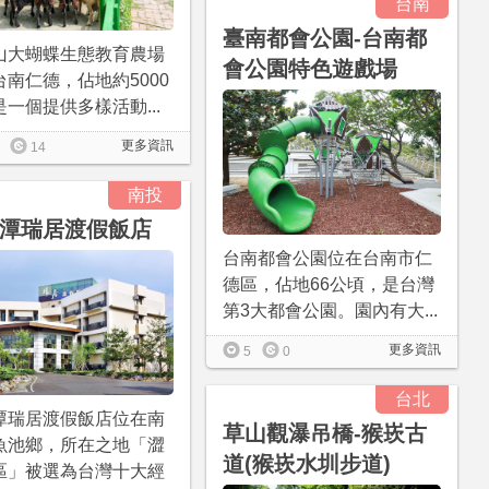
台南
臺南都會公園-台南都
山大蝴蝶生態教育農場
會公園特色遊戲場
台南仁德，佔地約5000
一個提供多樣活動...
更多資訊
14
南投
潭瑞居渡假飯店
台南都會公園位在台南市仁
德區，佔地66公頃，是台灣
第3大都會公園。園內有大...
更多資訊
5
0
台北
潭瑞居渡假飯店位在南
草山觀瀑吊橋-猴崁古
魚池鄉，所在之地「澀
道(猴崁水圳步道)
區」被選為台灣十大經