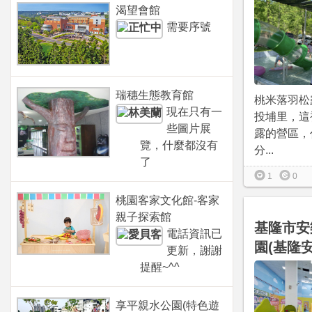
渴望會館
需要序號
瑞穗生態教育館
桃米落羽松
現在只有一
投埔里，這
些圖片展
露的營區，
覽，什麼都沒有
分...
了
1
0
桃園客家文化館-客家
親子探索館
基隆市安
電話資訊已
園(基隆
更新，謝謝
提醒~^^
享平親水公園(特色遊