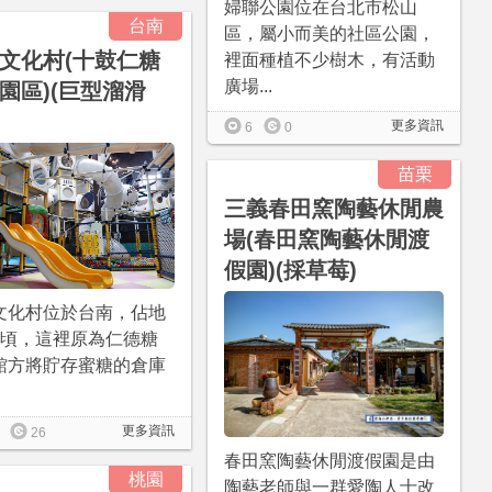
婦聯公園位在台北市松山
台南
區，屬小而美的社區公園，
文化村(十鼓仁糖
裡面種植不少樹木，有活動
廣場...
園區)(巨型溜滑
更多資訊
6
0
苗栗
三義春田窯陶藝休閒農
場(春田窯陶藝休閒渡
假園)(採草莓)
文化村位於台南，佔地
公頃，這裡原為仁德糖
館方將貯存蜜糖的倉庫
更多資訊
26
春田窯陶藝休閒渡假園是由
桃園
陶藝老師與一群愛陶人士改