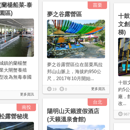
(蘭楊船菜-泰
苗栗
園區)
夢之谷露營區
十鼓
文創
梯)
城鎮的蘭楊蟹
夢之谷露營區位在苗栗馬拉
業大閘蟹養殖
邦山山脈上，海拔約950公
型改為無毒泰國
尺，2017年10月開始...
十鼓
更多資訊
約5
19
0
更多資訊
廠，
台北
改...
南投
陽明山天籟渡假酒店
967
松露營秘境
(天籟溫泉會館)