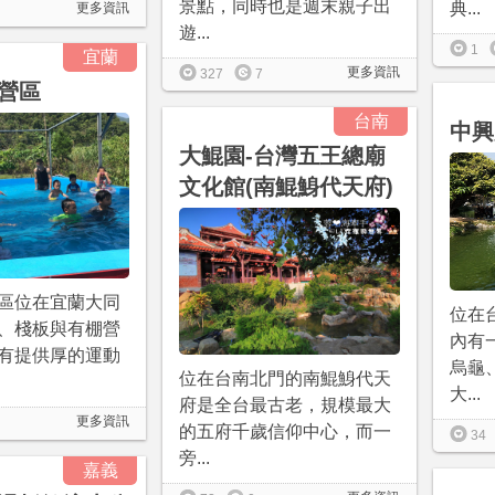
景點，同時也是週末親子出
典...
更多資訊
遊...
1
宜蘭
更多資訊
327
7
營區
台南
中興
大鯤園-台灣五王總廟
文化館(南鯤鯓代天府)
區位在宜蘭大同
位在
、棧板與有棚營
內有
有提供厚的運動
烏龜
位在台南北門的南鯤鯓代天
大...
府是全台最古老，規模最大
更多資訊
的五府千歲信仰中心，而一
34
旁...
嘉義