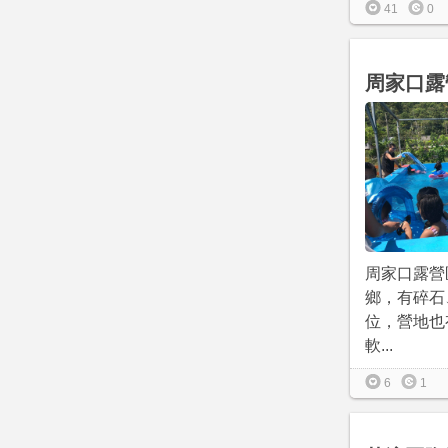
41
0
周家口露
周家口露營
鄉，有碎石
位，營地也
軟...
6
1