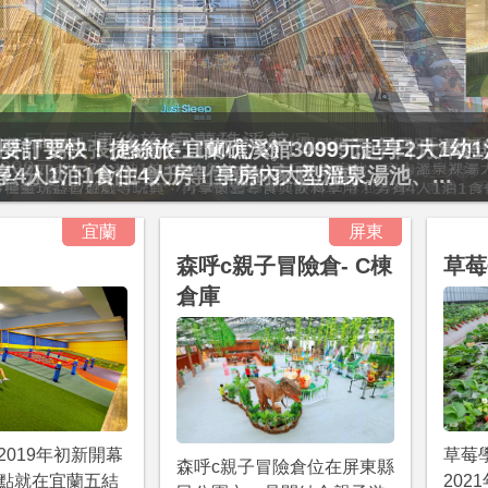
要訂要快！捷絲旅-宜蘭礁溪館3099元起享2大1幼
起享4人1泊1食住4人房！享房內大型溫泉湯池、...
宜蘭
屏東
森呼c親子冒險倉- C棟
草莓
倉庫
2019年初新開幕
草莓
森呼c親子冒險倉位在屏東縣
點就在宜蘭五結
202