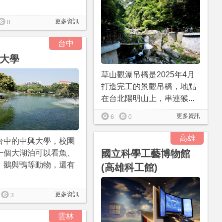
更多資訊
0
台中
大學
草山觀瀑吊橋是2025年4月
打造完工的景觀吊橋，地點
在台北陽明山上，串連猴...
更多資訊
6
0
高雄
台中的中興大學，校園
國立科學工藝博物館
一個大湖泊可以看魚、
、鵝與鴨等動物，還有
(高雄科工館)
更多資訊
3
雲林