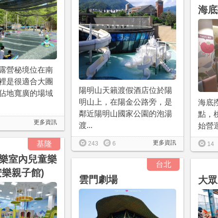
海底
露營秘境位在南
裡是很適合大團
陽明山天籟渡假酒店位於陽
佔地寬廣的場域
明山上，在陽金公路旁，是
海底
鄰近陽明山國家公園的泡湯
點，桃
更多資訊
渡...
始營運
更多資訊
基隆
243
6
14
樂室內兒童樂
台北
安樂親子館)
雲門劇場
大眾