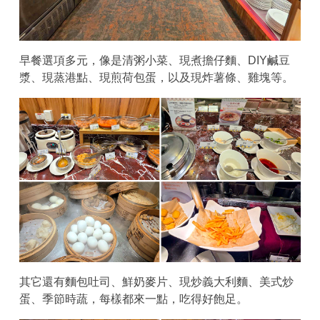
早餐選項多元，像是清粥小菜、現煮擔仔麵、DIY鹹豆
漿、現蒸港點、現煎荷包蛋，以及現炸薯條、雞塊等。
其它還有麵包吐司、鮮奶麥片、現炒義大利麵、美式炒
蛋、季節時蔬，每樣都來一點，吃得好飽足。