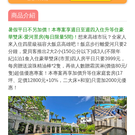
商品介紹
暑假平日不另加價！本專案享週日至週四入住升等住豪
華雙床-愛河景房(每日限量5間)！
想來高雄市玩？全家人
來入住四星級福容大飯店高雄吧！飯店步行離愛河只要2
分鐘，愛貝客推出2大2小(150公分以下)或3人(不限年
紀)1泊1食入住豪華雙床(市景)四人房平日只要3999元，
每房贈送滾珠精油棒*2隻，再依人數贈霜淇淋(價值80元/
隻)超值優惠專案！本專案再享加價升等住家庭套房(17
坪、定價12800元+10%，二大床+和室)只需加2000元優
惠！