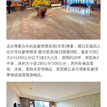
這次專案合作的是豪華雙床房(市景)專案，週日至週四入
住升等住豪華雙床-愛河景房(每日限量5間)，最多可供2
大2小(150公分以下)或3大入住，房間約10坪，房型為2
中床，床的大小是150公分*200公分；房內有液晶電
視、冰箱、電熱水壼等物品，長型辦公桌方便家長處理
事物或放置隨身物品。