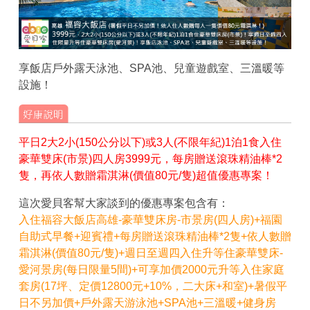
享飯店戶外露天泳池、SPA池、兒童遊戲室、三溫暖等
設施！
平日2大2小(150公分以下)或3人(不限年紀)1泊1食入住
豪華雙床(市景)四人房3999元，每房贈送滾珠精油棒*2
隻，再依人數贈霜淇淋(價值80元/隻)超值優惠專案！
這次愛貝客幫大家談到的優惠專案包含有：
入住福容大飯店高雄-豪華雙床房-市景房(四人房)+福園
自助式早餐+迎賓禮+每房贈送滾珠精油棒*2隻+依人數贈
霜淇淋(價值80元/隻)+週日至週四入住升等住豪華雙床-
愛河景房(每日限量5間)+可享加價2000元升等入住家庭
套房(17坪、定價12800元+10%，二大床+和室)+暑假平
日不另加價+戶外露天游泳池+SPA池+三溫暖+健身房