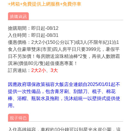
+烤箱+免費提供上網服務+免費停車
搶購期間：即日起-08/12
入住時間：即日起-08/31
優惠價格：2大2小(150公分以下)或3人(不限年紀)1泊1
食入住豪華雙床(市景)四人房平日只要3999元，暑假平
日不另加價！每房贈送滾珠精油棒*2隻，再依人數贈霜
淇淋(價值80元/隻)超值優惠專案！
訂房連結：
2大2小
、
3大
因應政府環保政策福容大飯店全連鎖自2025/01/01起不
提供一次性備品，包含膏牙刷、刮鬍刀、梳子、棉花
棒、浴帽、瓶裝水及拖鞋，洗沐組統一以壁掛式提供使
用。
入住高雄福容，車程約10分鐘可以到星光水岸公園，這