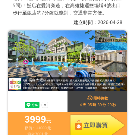
5間)！飯店在愛河旁邊，在高雄捷運鹽埕埔4號出口
商家合作
步行至飯店約7分鐘就能到，交通非常方便。
建立時間：2026-04-28
推薦景點
討論區
聯絡我們
APP下載
限時倒數
4
天
05
時
39
分
26
秒
3999
元
立即購買
原價：
11000
元
節省
7001
元