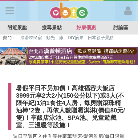
歡迎加入
附近景點
搜尋景點
好康優惠
討論區
APP登入
熱門：
特色遊戲場
親子住房優惠
台北親子餐廳
溫泉泡湯SPA
溜滑梯民宿
觀光工廠
DIY摘果
日本親子景點
首 頁
搜尋景點
暑假平日不另加價！高雄福容大飯店
好康優惠
3999元享2大2小(150公分以下)或3人(不
限年紀)1泊1食住4人房，每房贈滾珠精
最新消息
油棒*2隻，再依人數贈霜淇淋(價值80元/
隻)！享飯店泳池、SPA池、兒童遊戲
室、三溫暖等設施！
最新留言
週日至週四入住升等住豪華雙床-愛河景房(每日限量