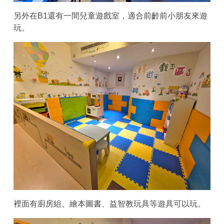
另外在B1還有一間兒童遊戲室，適合前齡前小朋友來遊
玩。
裡面有廚房組、繪本圖書、益智教玩具等遊具可以玩。