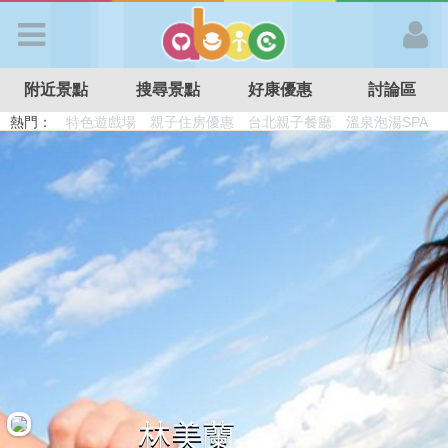
歡迎加入
附近景點
搜尋景點
好康優惠
討論區
APP登入
熱門：
溜滑梯民宿
觀光工廠
DIY摘果
日本親子景點
特色遊戲場
親子住房優惠
台北親子餐廳
溫泉泡湯SPA
首 頁
搜尋景點
好康優惠
最新消息
最新留言
林美蘭