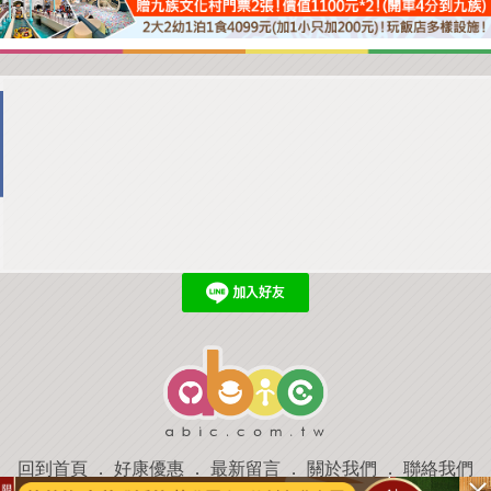
回到首頁
．
好康優惠
．
最新留言
．
關於我們
．
聯絡我們
部落格微件
．
商家合作
．
討論區
．
推薦景點
．
APP下載