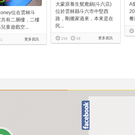
大蒙原養生鴛鴦鍋(斗六店)
A
位於雲林縣斗六市中堅西
2
 Honey位在雲林斗
路，剛搬家過來，本來是在
餐
家共有二層樓，二樓
民...
兒童遊戲空...
更多資訊
154
16
更多資訊
1