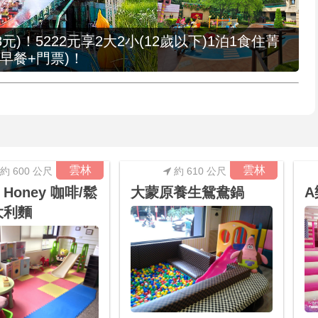
元)！5222元享2大2小(12歲以下)1泊1食住菁
早餐+門票)！
雲林
雲林
約 600 公尺
約 610 公尺
y Honey 咖啡/鬆
大蒙原養生鴛鴦鍋
大利麵