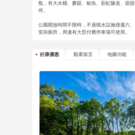
氛，有大水桶、蘑菇、鯨魚、彩虹隧道、甜甜
停。
公園開放時間不限時，不過噴水設施僅週六、日 10:
室與廁所，周邊有大型付費停車場可使用。
好康優惠
觀看留言
地圖功能