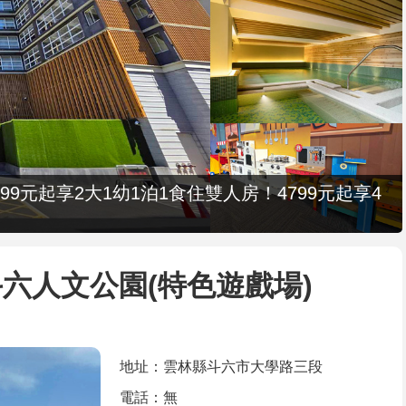
9元起享2大1幼1泊1食住雙人房！4799元起享4
六人文公園(特色遊戲場)
地址：雲林縣斗六市大學路三段
電話：無