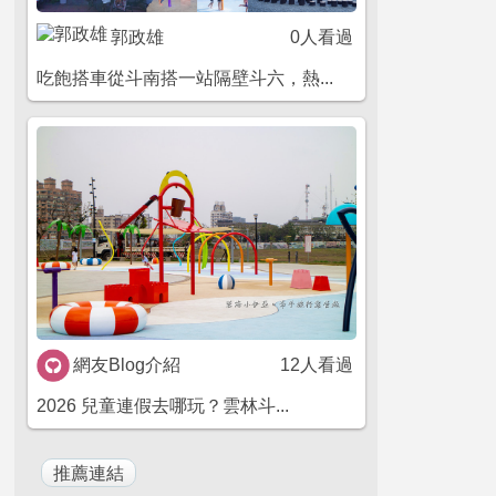
郭政雄
0人看過
吃飽搭車從斗南搭一站隔壁斗六，熱...
網友Blog介紹
12人看過
2026 兒童連假去哪玩？雲林斗...