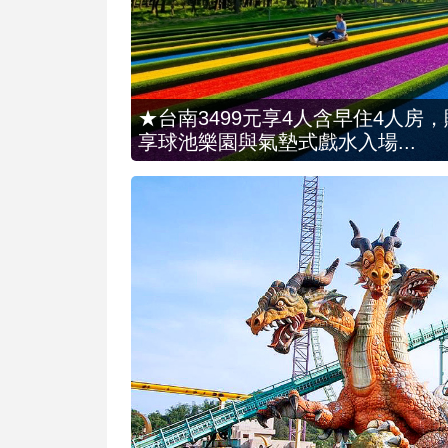
★台南3499元享4人含早住4人房
享球池樂園與氣墊式戲水入場...