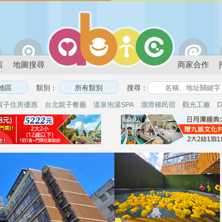
言
地圖搜尋
商家合作
類別：
搜尋：
親子住房優惠
台北親子餐廳
溫泉泡湯SPA
溜滑梯民宿
觀光工廠
D