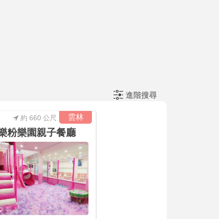
進階搜尋
雲林
約 660 公尺
A樂粉樂園親子餐廳