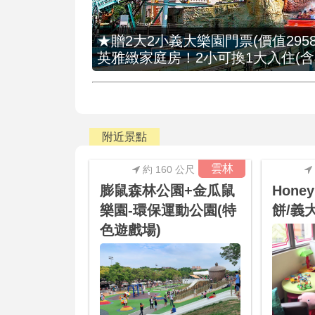
★贈2大2小義大樂園門票(價值2958
英雅緻家庭房！2小可換1大入住(含
附近景點
雲林
約 160 公尺
膨鼠森林公園+金瓜鼠
Hone
樂園-環保運動公園(特
餅/義
色遊戲場)