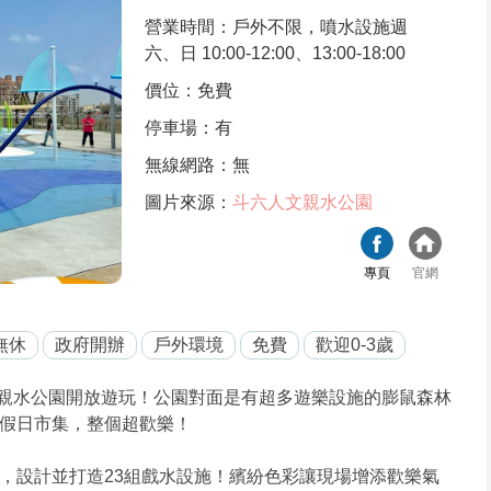
營業時間：戶外不限，噴水設施週
六、日 10:00-12:00、13:00-18:00
價位：免費
停車場：有
無線網路：無
圖片來源：
斗六人文親水公園
專頁
官網
無休
政府開辦
戶外環境
免費
歡迎0-3歲
六人文親水公園開放遊玩！公園對面是有超多遊樂設施的膨鼠森林
假日市集，整個超歡樂！
，設計並打造23組戲水設施！繽紛色彩讓現場增添歡樂氣