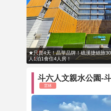
★只賣4天！晶華品牌！礁溪捷絲旅309
人1泊1食住4人房！
斗六人文親水公園-斗
雲林