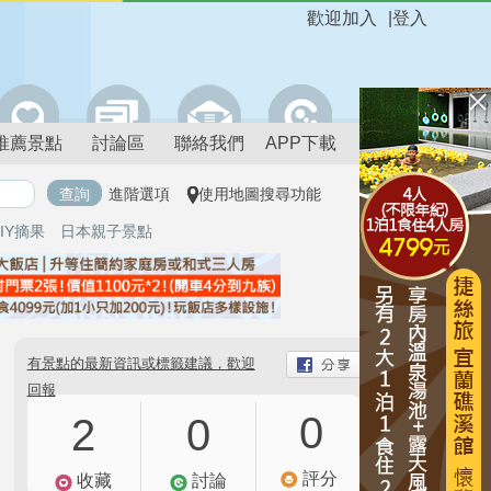
歡迎加入
|
登入
推薦景點
討論區
聯絡我們
APP下載
進階選項
使用地圖搜尋功能
IY摘果
日本親子景點
有景點的最新資訊或標籤建議，歡迎
回報
0
2
0
評分
收藏
討論