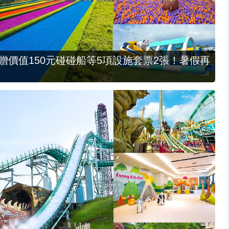
，贈價值150元碰碰船等5項設施套票2張！暑假再