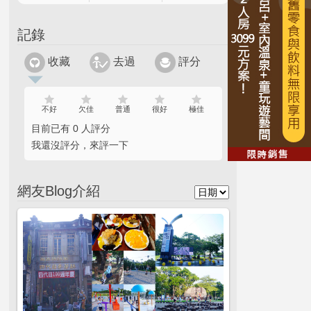
記錄
收藏
去過
評分
不好
欠佳
普通
很好
極佳
目前已有 0 人評分
我還沒評分，來評一下
網友Blog介紹