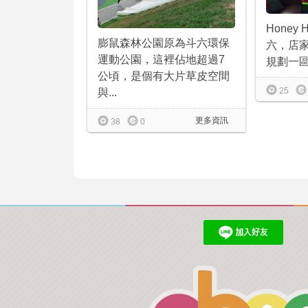
Honey
膨鼠森林公園原為斗六環保
六，店
運動公園，這裡佔地超過7
規劃一區
公頃，是個有大片草皮空間
25
與...
更多資訊
38
0