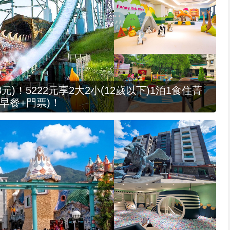
元)！5222元享2大2小(12歲以下)1泊1食住菁
早餐+門票)！