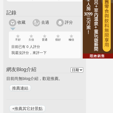
記錄
收藏
去過
評分
不好
欠佳
普通
很好
極佳
目前已有 0 人評分
我還沒評分，來評一下
網友Blog介紹
目前尚無blog介紹，歡迎推薦。
+推薦其它好景點