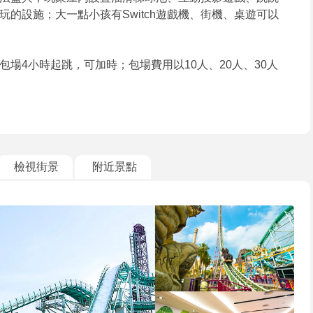
的設施；大一點小孩有Switch遊戲機、街機、桌遊可以
場4小時起跳，可加時；包場費用以10人、20人、30人
檢視街景
附近景點