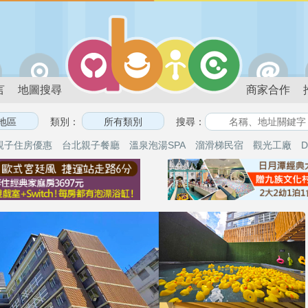
言
地圖搜尋
商家合作
類別：
搜尋：
親子住房優惠
台北親子餐廳
溫泉泡湯SPA
溜滑梯民宿
觀光工廠
D