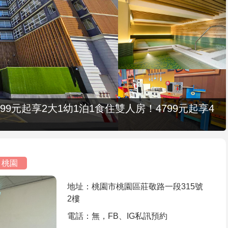
9元起享2大1幼1泊1食住雙人房！4799元起享4
桃園
地址：桃園市桃園區莊敬路一段315號
2樓
電話：無，FB、IG私訊預約