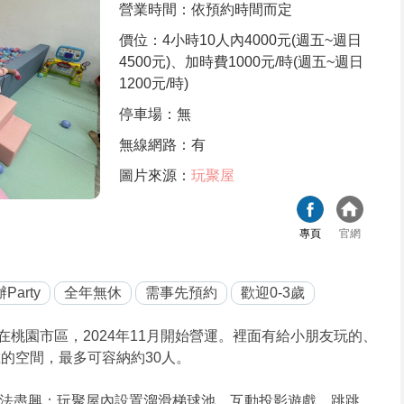
營業時間：依預約時間而定
價位：4小時10人內4000元(週五~週日
4500元)、加時費1000元/時(週五~週日
1200元/時)
停車場：無
無線網路：有
圖片來源：
玩聚屋
專頁
官網
Party
全年無休
需事先預約
歡迎0-3歲
桃園市區，2024年11月開始營運。裡面有給小朋友玩的、
的空間，最多可容納約30人。
法盡興；玩聚屋內設置溜滑梯球池、互動投影遊戲、跳跳