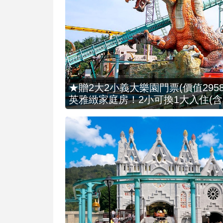
★贈2大2小義大樂園門票(價值2958
英雅緻家庭房！2小可換1大入住(含