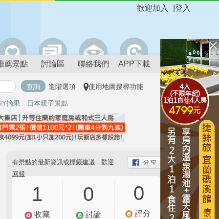
歡迎加入
|
登入
推薦景點
討論區
聯絡我們
APP下載
進階選項
使用地圖搜尋功能
IY摘果
日本親子景點
有景點的最新資訊或標籤建議，歡迎
回報
0
1
0
評分
收藏
討論