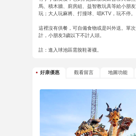
馬、積木牆、廚房組、益智教玩具等給小朋友玩
玩；大人玩麻將、打撞球、唱KTV，玩不停。
這裡沒有供餐，可自備食物或是叫外送。單次包
計，小朋友3歲以下不計人頭。
註：進入球池區需脫鞋著襪。
好康優惠
觀看留言
地圖功能