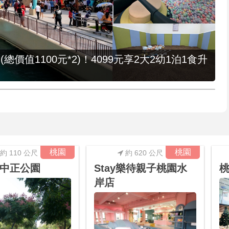
值1100元*2)！4099元享2大2幼1泊1食升
桃園
桃園
約 110 公尺
約 620 公尺
中正公園
Stay樂待親子桃園水
岸店