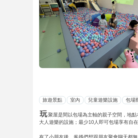
旅遊景點
室內
兒童遊樂設施
包場辦
玩
聚屋是間以包場為主軸的親子空間，地點在
大人遊樂的設施；最少10人即可包場享有自在
有了小朋友後，爸媽們想跟朋友聚會聊天都無