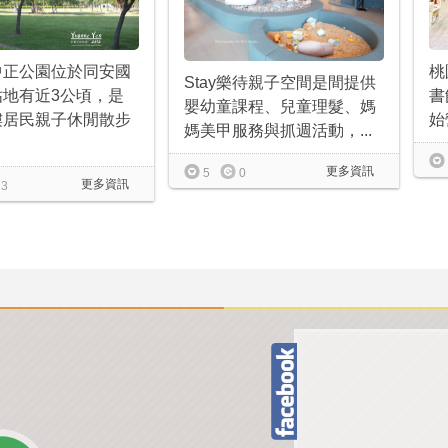
桃
中正公園位於同安國
Stay樂待親子空間是間提供
書
佔地有近3公頃，是
嬰幼童課程、兒童理髮、媽
始
樓居民親子休閒散步
媽美甲服務與抓週活動，...
更多資訊
5
0
更多資訊
3