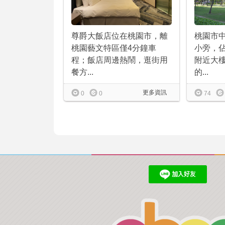
尊爵大飯店位在桃園市，離
桃園市
桃園藝文特區僅4分鐘車
小旁，
程；飯店周邊熱鬧，逛街用
附近大
餐方...
的...
更多資訊
0
0
74