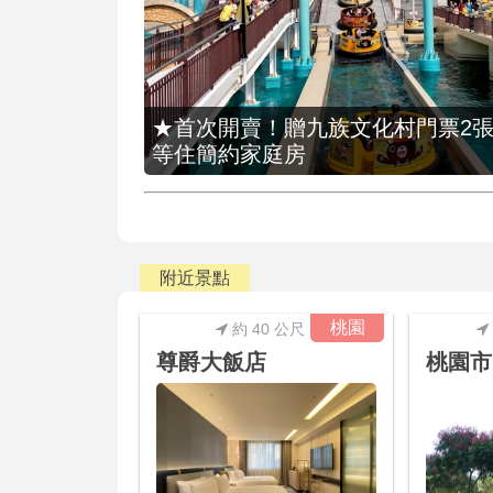
★首次開賣！贈九族文化村門票2張(總價
等住簡約家庭房
附近景點
桃園
約 40 公尺
尊爵大飯店
桃園市