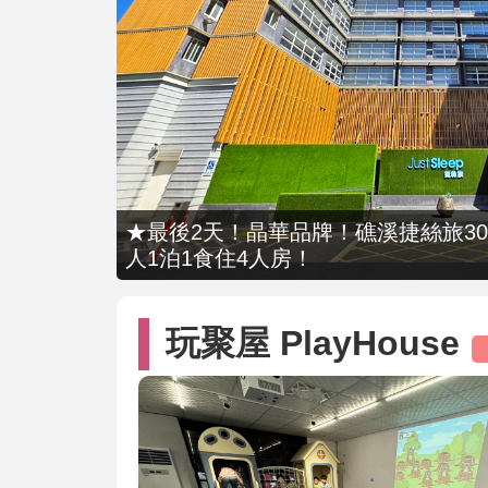
★最後2天！晶華品牌！礁溪捷絲旅309
人1泊1食住4人房！
玩聚屋 PlayHouse