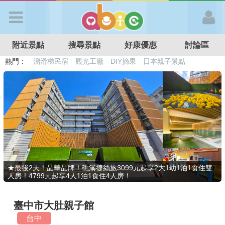
歡迎加入
附近景點
搜尋景點
好康優惠
討論區
APP登入
熱門：
溜滑梯民宿
觀光工廠
DIY摘果
日本親子景點
特色遊戲場
親子住房優惠
台北親子餐廳
溫泉泡湯SPA
首 頁
搜尋景點
好康優惠
★最後2天！晶華品牌！礁溪捷絲旅3099元起享2大1幼1泊1食住雙
人房！4799元起享4人1泊1食住4人房！
最新消息
臺中市大肚親子館
最新留言
台中