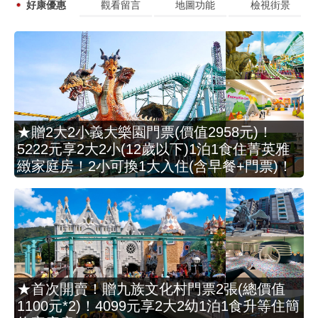
好康優惠
觀看留言
地圖功能
檢視街景
★贈2大2小義大樂園門票(價值2958元)！
5222元享2大2小(12歲以下)1泊1食住菁英雅
緻家庭房！2小可換1大入住(含早餐+門票)！
★首次開賣！贈九族文化村門票2張(總價值
1100元*2)！4099元享2大2幼1泊1食升等住簡