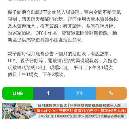
親子館適合6歲以下嬰幼兒入場遊玩，室內空間不受天氣
限制，晴天雨天都能開心玩。裡面使用大量木質裝飾以
及木質遊玩具，很有質感；有閱讀區、益智教玩具區、
扮家家酒區、DIY手作區、寶寶遊戲區等靜態遊戲；動
態區提供感統遊具讓小朋友活動筋骨。
親子館每個月底會公告下個月的活動表，有說故事、
DIY、親子律動等，開放網路預約與現場報名；入館遊
玩放網路預約13組、現場31組，平日上下午各1場次、
假日上午1場次、下午2場次。