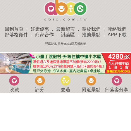
回到首頁
．
好康優惠
．
最新留言
．
關於我們
．
聯絡我們
部落格微件
．
商家合作
．
討論區
．
推薦景點
．
APP下載
羿磊資訊 服務條款&隱私權政策
收藏
評分
去過
附近景點
部落客分享