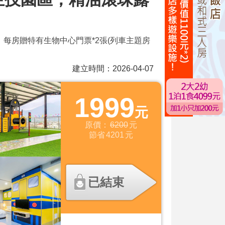
每房贈特有生物中心門票*2張(列車主題房
建立時間：2026-04-07
1999
元
原價：
6200
元
節省
4201
元
已結束