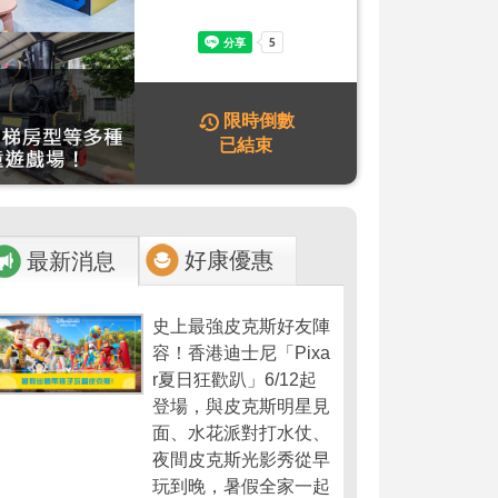
限時倒數
已結束
好康優惠
最新消息
史上最強皮克斯好友陣
容！香港迪士尼「Pixa
r夏日狂歡趴」6/12起
登場，與皮克斯明星見
面、水花派對打水仗、
夜間皮克斯光影秀從早
玩到晚，暑假全家一起