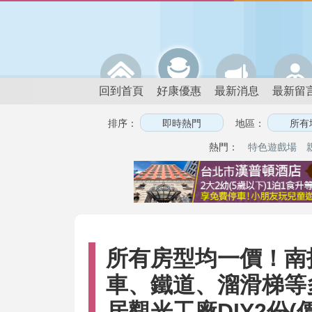
回到首頁
好康優惠
最新消息
最新留
排序：
地區：
熱門：
特色遊戲場
所有房型均一價！南
車、鐵道、溜滑梯等
居觀光工廠DIY2份