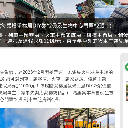
集集鎮，於2023年2月開始營運，以集集火車站為主題的
房型(可選列車主題客房、火車主題家庭房、鐵道主題
假只要加1000元！每房贈采棉居觀光工廠DIY2份(價值
廠現場為主，需事先與店家聯繫預訂)、贈集集本草自然生技
門票*2張(列車主題房贈4張)！