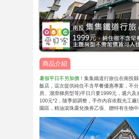
商品介紹
暑假平日不另加價！
集集鐵道行旅位在南投縣
飯店，這次提供純住不含早餐優惠專案，不分
房、溜滑梯房型等)平日只要1999元，週六及連
100元*2，隨季節調整，手作內容依觀光工
園區，精油滾珠露兌換券乙張、贈特有生物中心