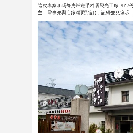
這次專案加碼每房贈送采棉居觀光工廠DIY2份
主，需事先與店家聯繫預訂)，記得去兌換哦