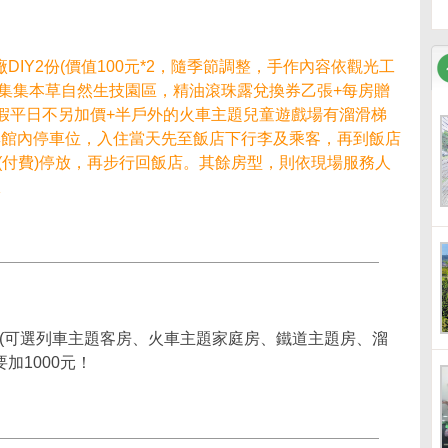
！
IY2份(價值100元*2，隨季節調整，手作內容依觀光工
贈集集本草自然生技園區，精油滾珠露兌換券乙張+每房贈
+暑假平日不另加價+半戶外的火車主題兒童遊戲場有溜滑梯
無館內停車位，入住當天先至飯店下行李及乘客，再到飯店
場(付費)停放，再步行回飯店。其餘房型，則依現場服務人
限
(可選列車主題客房、火車主題家庭房、鐵道主題房、溜
加1000元！