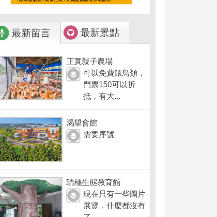
最新景點
最新留言
正實親子農場
可以免費餵鳥類，
門票150可以折
抵，有大...
渴望會館
需要序號
瑞穗生態教育館
現在只有一些圖片
展覽，什麼都沒有