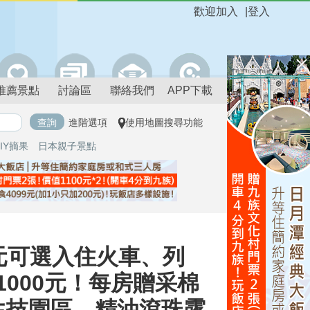
歡迎加入
|
登入
推薦景點
討論區
聯絡我們
APP下載
進階選項
使用地圖搜尋功能
IY摘果
日本親子景點
元可選入住火車、列
000元！每房贈采棉
然生技園區，精油滾珠露