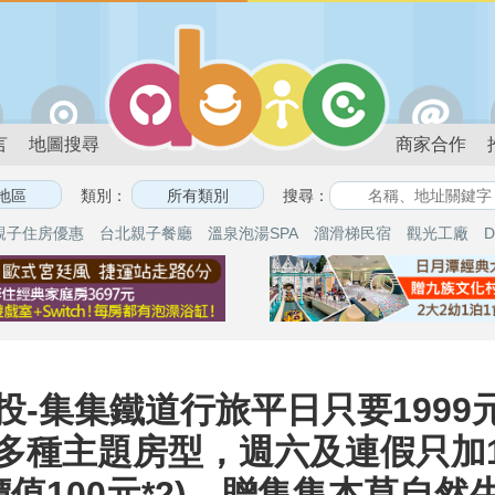
言
地圖搜尋
商家合作
類別：
搜尋：
親子住房優惠
台北親子餐廳
溫泉泡湯SPA
溜滑梯民宿
觀光工廠
D
投-集集鐵道行旅平日只要1999
多種主題房型，週六及連假只加1
(價值100元*2)、贈集集本草自