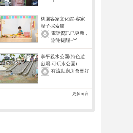
了
桃園客家文化館-客家
親子探索館
電話資訊已更新，
謝謝提醒~^^
享平親水公園(特色遊
戲場-可玩水公園)
有流動廁所會更好
更多留言