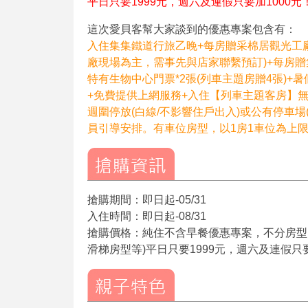
平日只要1999元，週六及連假只要加1000元
這次愛貝客幫大家談到的優惠專案包含有：
入住集集鐵道行旅乙晚+每房贈采棉居觀光工廠D
廠現場為主，需事先與店家聯繫預訂)+每房
特有生物中心門票*2張(列車主題房贈4張)
+免費提供上網服務+入住【列車主題客房】
週圍停放(白線/不影響住戶出入)或公有停車
員引導安排。有車位房型，以1房1車位為上
搶購期間：即日起-05/31
入住時間：即日起-08/31
搶購價格：純住不含早餐優惠專案，不分房型
滑梯房型等)平日只要1999元，週六及連假只要