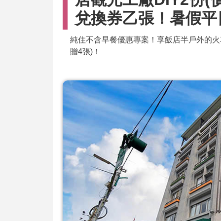
兌換券乙張！暑假平
純住不含早餐優惠專案！享飯店半戶外的火
贈4張)！