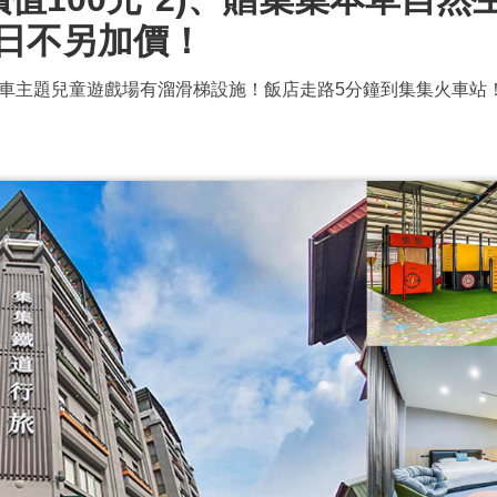
日不另加價！
車主題兒童遊戲場有溜滑梯設施！飯店走路5分鐘到集集火車站！