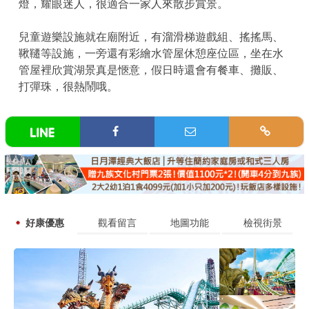
燈，耀眼迷人，很適合一家人來散步賞景。
兒童遊樂設施就在廟附近，有溜滑梯遊戲組、搖搖馬、
鞦韆等設施，一旁還有彩繪水管屋休憩座位區，坐在水
管屋裡欣賞湖景真是愜意，假日時還會有餐車、攤販、
打彈珠，很熱鬧哦。
好康優惠
觀看留言
地圖功能
檢視街景