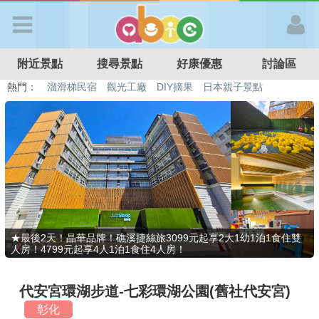
歡迎加入
附近景點
搜尋景點
好康優惠
討論區
APP登入
熱門：
溜滑梯民宿
觀光工廠
DIY摘果
日本親子景點
特色遊戲場
親子住房優惠
台北親子餐廳
溫泉泡湯SPA
首 頁
搜尋景點
好康優惠
★最後2天！晶華品牌！礁溪捷絲旅3099元起享2大1幼1泊1食住雙
人房！4799元起享4人1泊1食住4人房！
最新消息
代安宮環湖步道-七彩環湖公園(舊社代安宮)
最新留言
彰化