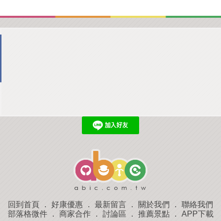
回到首頁
．
好康優惠
．
最新留言
．
關於我們
．
聯絡我們
部落格微件
．
商家合作
．
討論區
．
推薦景點
．
APP下載