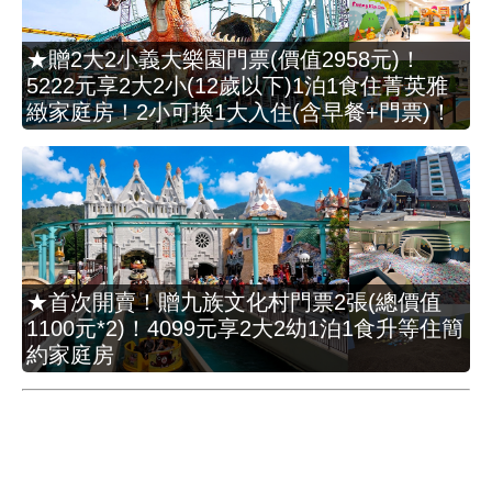
★贈2大2小義大樂園門票(價值2958元)！
5222元享2大2小(12歲以下)1泊1食住菁英雅
緻家庭房！2小可換1大入住(含早餐+門票)！
★首次開賣！贈九族文化村門票2張(總價值
1100元*2)！4099元享2大2幼1泊1食升等住簡
約家庭房