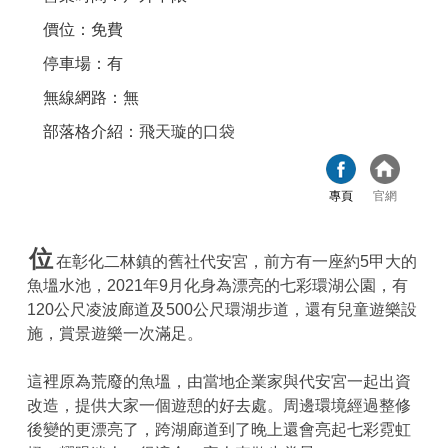
價位：免費
停車場：有
無線網路：無
部落格介紹：
飛天璇的口袋
專頁
官網
位
在彰化二林鎮的舊社代安宮，前方有一座約5甲大的
魚塭水池，2021年9月化身為漂亮的七彩環湖公園，有
120公尺凌波廊道及500公尺環湖步道，還有兒童遊樂設
施，賞景遊樂一次滿足。
這裡原為荒廢的魚塭，由當地企業家與代安宮一起出資
改造，提供大家一個遊憩的好去處。周邊環境經過整修
後變的更漂亮了，跨湖廊道到了晚上還會亮起七彩霓虹