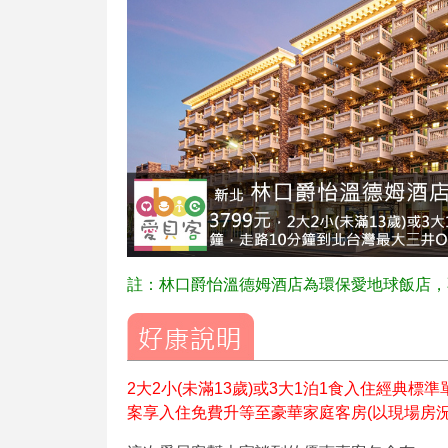
註：林口爵怡溫德姆酒店為環保愛地球飯店，
2大2小(未滿13歲)或3大1泊1食入住經典標
案享入住免費升等至豪華家庭客房(以現場房