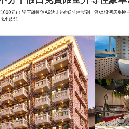
價(最高省1000元)！飯店離捷運A9站走路約2分鐘就到！溫德姆酒
rk水族館！