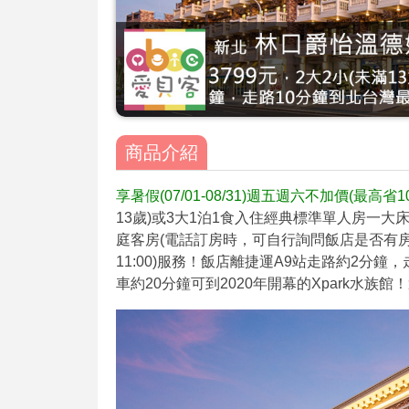
商品介紹
享暑假(07/01-08/31)週五週六不加價(最高省
13歲)或3大1泊1食入住經典標準單人房一大
庭客房(電話訂房時，可自行詢問飯店是否有房可升等
11:00)服務！飯店離捷運A9站走路約2分鐘
車約20分鐘可到2020年開幕的Xpark水