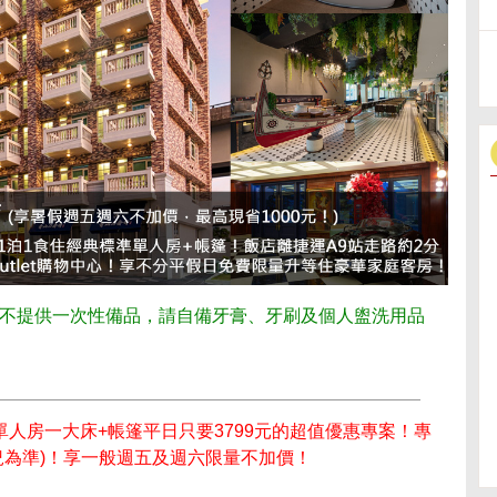
不提供一次性備品，請自備牙膏、牙刷及個人盥洗用品
準單人房一大床+帳篷平日只要3799元的超值優惠專案！專
況為準)！享一般週五及週六限量不加價！