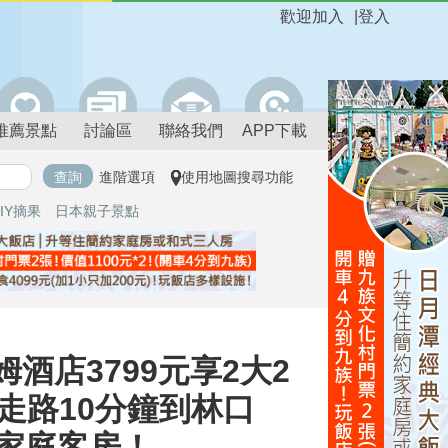
歡迎加入
|
登入
推薦景點
討論區
聯絡我們
APP下載
進階選項
使用地圖搜尋功能
IY摘果
日本親子景點
酒店3799元享2大2
！走路10分鐘到林口
華家庭客房！