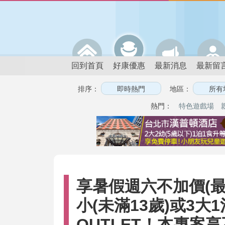
回到首頁
好康優惠
最新消息
最新留
排序：
地區：
熱門：
特色遊戲場
享暑假週六不加價(最
小(未滿13歲)或3
OUTLET！本專