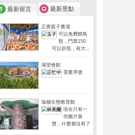
最新景點
最新留言
正實親子農場
可以免費餵鳥
類，門票150
可以折抵，有大...
渴望會館
需要序號
瑞穗生態教育館
現在只有一
些圖片展
覽，什麼都沒有了