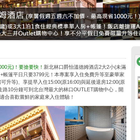
1000元)！要搶要快！
新北林口爵怡溫德姆酒店2大2小(未滿
床+帳篷平日只要3799元！本專案享入住免費升等至豪華家
)、享提早入住15:00(原16:00)與延後退房12:00(原
，走路10分鐘可到北台灣最大的林口OUTLET購物中心，開
族館！適合喜歡嘗鮮的家庭來入住體驗！