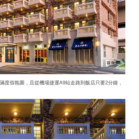
滿度假氛圍，且從機場捷運A9站走路到飯店只要2分鐘，