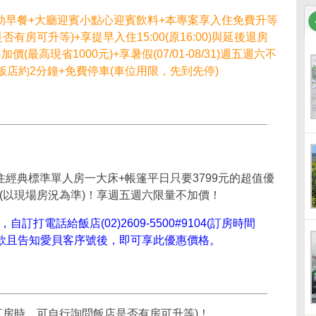
助早餐+大廳迎賓小點心迎賓飲料+本專案享入住免費升等
房可升等)+享提早入住15:00(原16:00)與延後退房
加價(最高現省1000元)+享暑假(07/01-08/31)週五週六不
到飯店約2分鐘+免費停車(車位用限，先到先停)
入住經典標準單人房一大床+帳篷平日只要3799元的超值優
(以現場房況為準)！享週五週六限量不加價！
電話給飯店(02)2609-5500#9104(訂房時間
規定付款且告知愛貝客序號後，即可享此優惠價格。
訂房時，可自行詢問飯店是否有房可升等)！