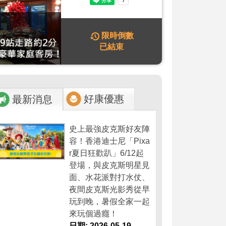
限時倒數
已結束
好康優惠
最新消息
史上最強皮克斯好友陣
容！香港迪士尼「Pixa
r夏日狂歡趴」6/12起
登場，與皮克斯明星見
面、水花派對打水仗、
夜間皮克斯光影秀從早
玩到晚，暑假全家一起
來玩個過癮！
日期: 2026-05-19