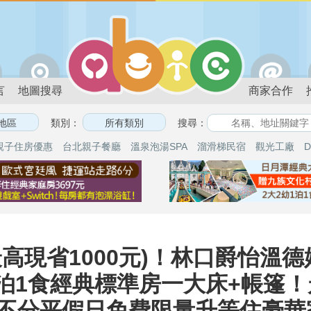
言
地圖搜尋
商家合作
類別：
搜尋：
親子住房優惠
台北親子餐廳
溫泉泡湯SPA
溜滑梯民宿
觀光工廠
D
高現省1000元)！林口爵怡溫德姆
大1泊1食經典標準房一大床+帳篷
案享不分平假日免費限量升等住豪