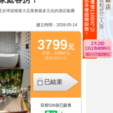
店集團是全球規模最大且業務最多元化的酒店集團
建立時間：2026-05-14
3799
元
原價：
12800
元
節省
9001
元
已結束
目前
526
份已販售