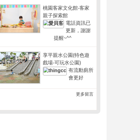
桃園客家文化館-客家
親子探索館
電話資訊已
更新，謝謝
提醒~^^
享平親水公園(特色遊
戲場-可玩水公園)
有流動廁所
會更好
更多留言