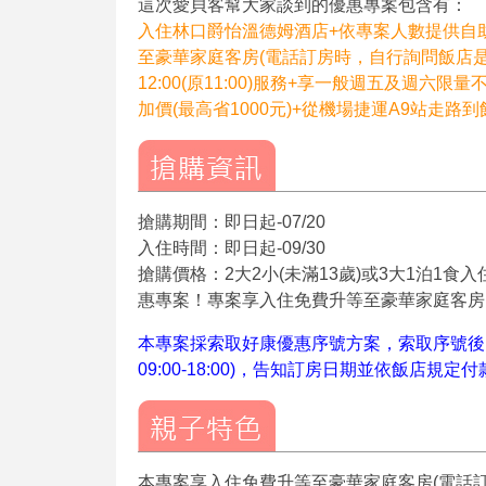
這次愛貝客幫大家談到的優惠專案包含有：
入住林口爵怡溫德姆酒店+依專案人數提供自
至豪華家庭客房(電話訂房時，自行詢問飯店是否有
12:00(原11:00)服務+享一般週五及週六限量不
加價(最高省1000元)+從機場捷運A9站走路
搶購期間：即日起-07/20
入住時間：即日起-09/30
搶購價格：2大2小(未滿13歲)或3大1泊1食
惠專案！專案享入住免費升等至豪華家庭客房
本專案採索取好康優惠序號方案，索取序號後，自訂打
09:00-18:00)，告知訂房日期並依飯店
本專案享入住免費升等至豪華家庭客房(電話