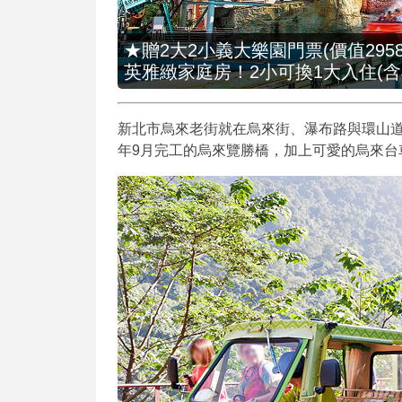
★贈2大2小義大樂園門票(價值2958
英雅緻家庭房！2小可換1大入住(含
新北市烏來老街就在烏來街、瀑布路與環山道
年9月完工的烏來覽勝橋，加上可愛的烏來台