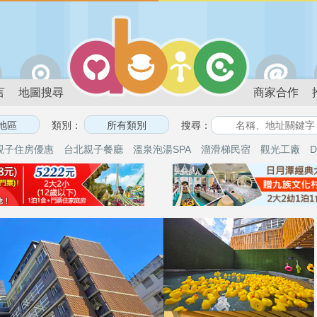
言
地圖搜尋
商家合作
類別：
搜尋：
親子住房優惠
台北親子餐廳
溫泉泡湯SPA
溜滑梯民宿
觀光工廠
D