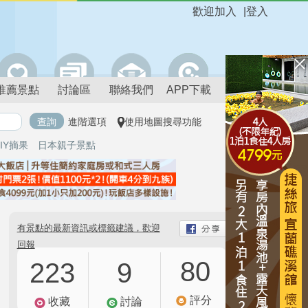
歡迎加入
|
登入
推薦景點
討論區
聯絡我們
APP下載
進階選項
使用地圖搜尋功能
IY摘果
日本親子景點
有景點的最新資訊或標籤建議，歡迎
回報
80
223
9
評分
收藏
討論