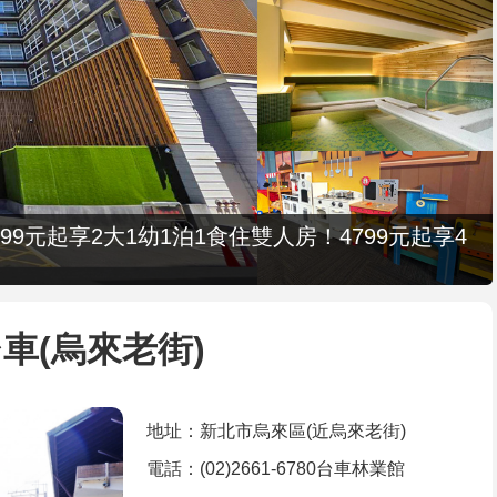
9元起享2大1幼1泊1食住雙人房！4799元起享4
車(烏來老街)
地址：新北市烏來區(近烏來老街)
電話：(02)2661-6780台車林業館