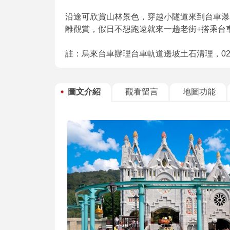
沿途可欣賞山林景色，穿越小隧道來到台車瀑
離觀賞，假日不想跑遠就來一趟老街+搭乘台
註：烏來台車辦理台車軌道邊坡土石清理，02/01
圖文介紹
觀看留言
地圖功能