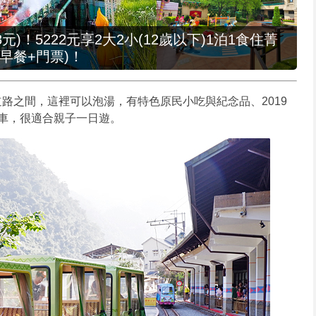
元)！5222元享2大2小(12歲以下)1泊1食住菁
早餐+門票)！
路之間，這裡可以泡湯，有特色原民小吃與紀念品、2019
車，很適合親子一日遊。