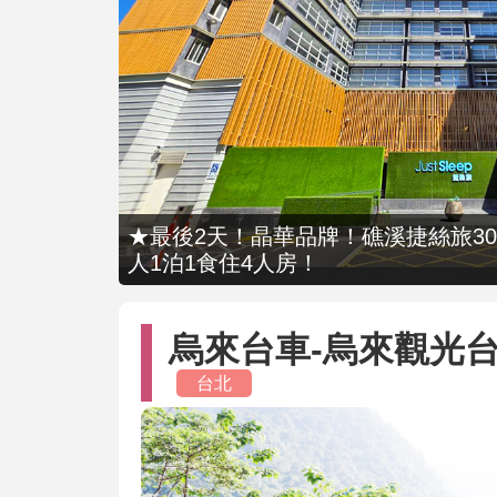
★最後2天！晶華品牌！礁溪捷絲旅309
人1泊1食住4人房！
烏來台車-烏來觀光台
台北