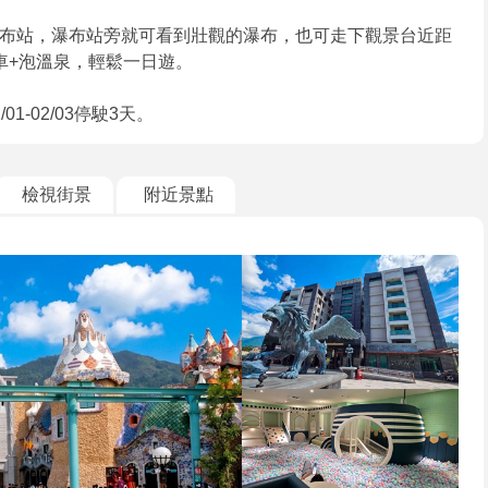
布站，瀑布站旁就可看到壯觀的瀑布，也可走下觀景台近距
車+泡溫泉，輕鬆一日遊。
-02/03停駛3天。
檢視街景
附近景點