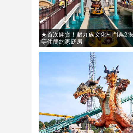
★首次開賣！贈九族文化村門票2張(總價
等住簡約家庭房