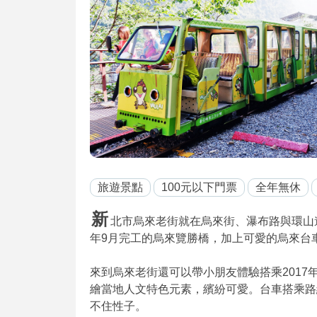
旅遊景點
100元以下門票
全年無休
新
北市烏來老街就在烏來街、瀑布路與環山
年9月完工的烏來覽勝橋，加上可愛的烏來台
來到烏來老街還可以帶小朋友體驗搭乘2017
繪當地人文特色元素，繽紛可愛。台車搭乘路
不住性子。