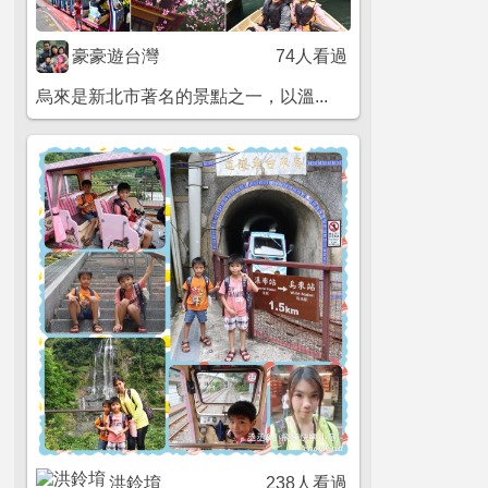
豪豪遊台灣
74人看過
烏來是新北市著名的景點之一，以溫...
洪鈴堉
238人看過