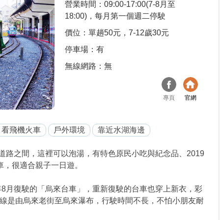
營業時間：09:00-17:00(7-8月至
18:00)，每月第一個週二停駛
價位：單趟50元，7-12歲30元
停車場：有
無線網路：無
專頁
官網
看飛機火車
戶外環境
靠近水湖海邊
道路之間，這裡可以泡湯，有特色原民小吃與紀念品、2019
車，很適合親子一日遊。
年8月復駛的「烏來台車」，重新復駛的台車也穿上新衣，彩
線是由烏來老街至烏來瀑布，行駛時間不長，不怕小朋友耐