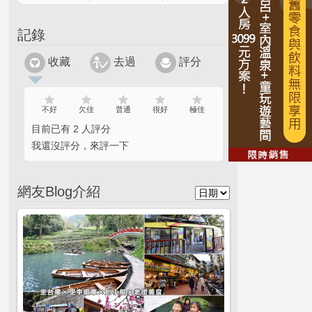
記錄
收藏
去過
評分
不好
欠佳
普通
很好
極佳
目前已有 2 人評分
我還沒評分，來評一下
網友Blog介紹