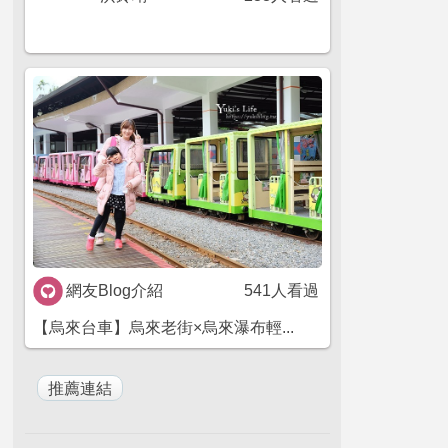
網友Blog介紹
541人看過
【烏來台車】烏來老街×烏來瀑布輕...