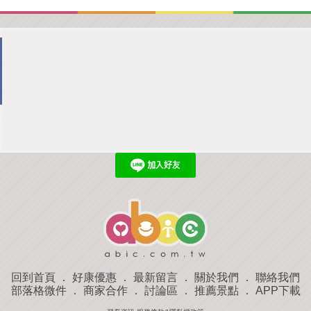
回到首頁
．
好康優惠
．
最新留言
．
關於我們
．
聯絡我們
部落格微件
．
商家合作
．
討論區
．
推薦景點
．
APP下載