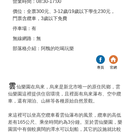
營業時間：08:30-17:00
價位：全票300元、3-12歲/19歲以下學生230元，
門票含纜車，3歲以下免費
停車場：有
無線網路：無
部落格介紹：
阿醜的吃喝玩樂
專頁
官網
雲
仙樂園在烏來，烏來是新北市唯一的原住民鄉，雲
仙樂園這裡提供住宿環境，且裡面有烏來瀑布、空中纜
車，還有湖泊、山林等各種原始自然景觀。
來這裡可以坐高空纜車看雲仙瀑布的風景，纜車的高低
差有165公尺、乘坐時間約為3分鐘。至於雲仙樂園，樂
園當中有個較廣闊的潭水可以划船，其它的設施就比較