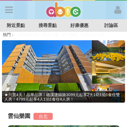
歡迎加入
附近景點
搜尋景點
好康優惠
討論區
APP登入
熱門：
溜滑梯民宿
觀光工廠
DIY摘果
日本親子景點
特色遊戲場
親子住房優惠
台北親子餐廳
溫泉泡湯SPA
首 頁
搜尋景點
好康優惠
★只賣4天！晶華品牌！礁溪捷絲旅3099元起享2大1幼1泊1食住雙
人房！4799元起享4人1泊1食住4人房！
最新消息
雲仙樂園
台北
最新留言