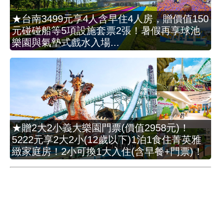
★台南3499元享4人含早住4人房，贈價值150
元碰碰船等5項設施套票2張！暑假再享球池
樂園與氣墊式戲水入場...
★贈2大2小義大樂園門票(價值2958元)！
5222元享2大2小(12歲以下)1泊1食住菁英雅
緻家庭房！2小可換1大入住(含早餐+門票)！