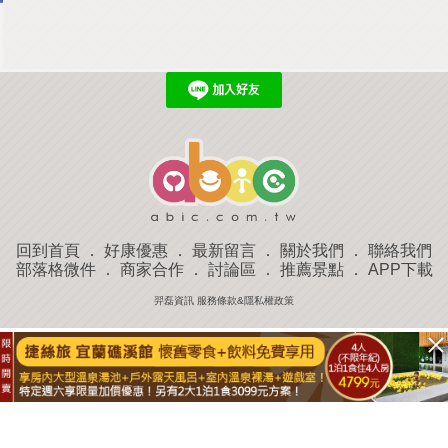
回到首頁
．
好康優惠
．
最新留言
．
關於我們
．
聯絡我們
部落格微件
．
商家合作
．
討論區
．
推薦景點
．
APP下載
羿磊資訊 服務條款&隱私權政策