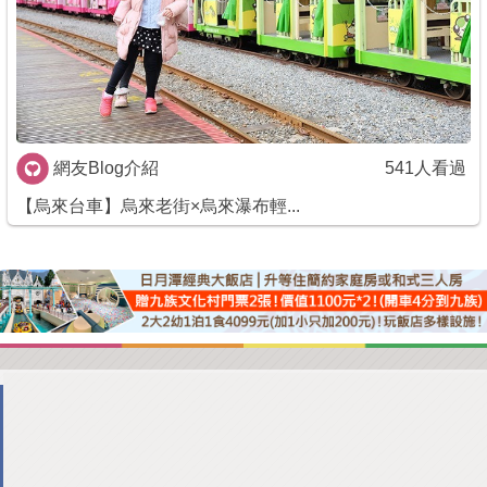
網友Blog介紹
541人看過
【烏來台車】烏來老街×烏來瀑布輕...