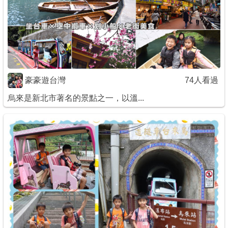
商家合作
推薦景點
豪豪遊台灣
74人看過
討論區
烏來是新北市著名的景點之一，以溫...
聯絡我們
APP下載