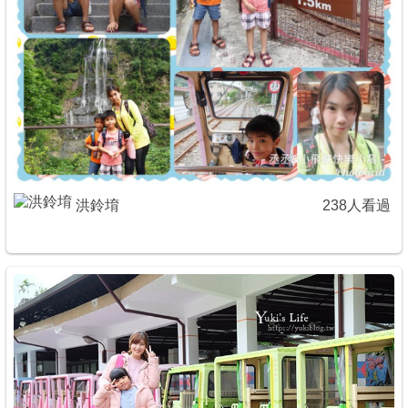
洪鈴堉
238人看過