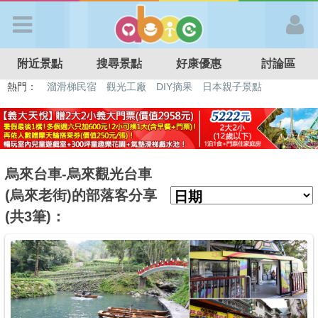
歡迎加入
附近景點
搜尋景點
好康優惠
討論區
APP登入
熱門：
溜滑梯民宿
觀光工廠
DIY摘果
日本親子景點
特色遊戲場
親子住房優惠
台北親子餐廳
溫泉泡湯SPA
首 頁
搜尋景點
烏來台車-烏來觀光台車
(烏來老街)的部落客分享
好康優惠
(共3筆)：
最新消息
最新留言