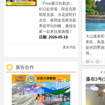
「Pixar夏日狂歡趴」
6/12起登場，與皮克斯
明星見面、水花派對打
水仗、夜間皮克斯光影
秀從早玩到晚，暑假全
家一起來玩個過癮！
大山溫泉民
日期: 2026-05-19
來區，為溫
更多消息
提供四季游
池...
38
1
廣告合作
瀑布3号(