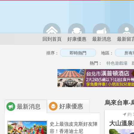
回到首頁
好康優惠
最新消息
最新留
排序：
地區：
熱門：
特色遊戲場
烏來台車-
好康優惠
最新消息
約 
大山溫泉
史上最強皮克斯好友陣
容！香港迪士尼