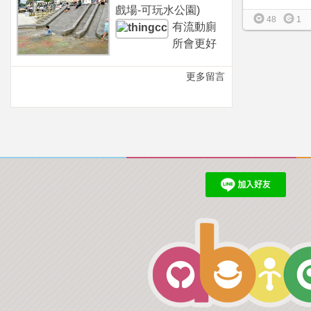
戲場-可玩水公園)
48
1
有流動廁
所會更好
更多留言