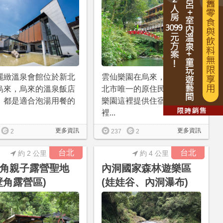
麗緻溫泉會館位於新北
雲仙樂園在烏來，烏來是新
烏來，烏來的溫泉飯店
北市唯一的原住民鄉，雲仙
，都是適合泡湯用餐的
樂園這裡提供住宿環境，且
裡...
更多資訊
更多資訊
2
237
2
台北
台北
約 2 公里
約 4 公里
角親子露營聖地
內洞國家森林遊樂區
壁角露營區)
(娃娃谷、內洞瀑布)