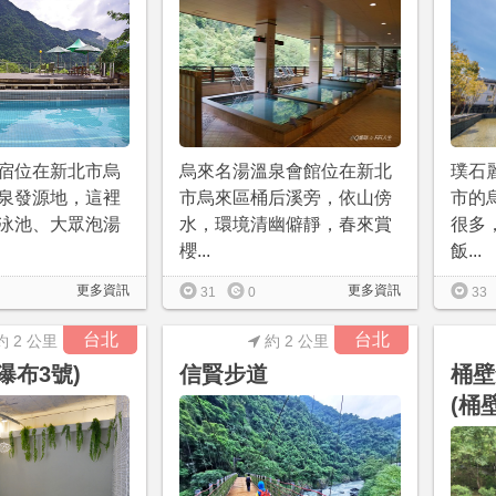
宿位在新北市烏
烏來名湯溫泉會館位在新北
璞石
泉發源地，這裡
市烏來區桶后溪旁，依山傍
市的
泳池、大眾泡湯
水，環境清幽僻靜，春來賞
很多
櫻...
飯...
更多資訊
更多資訊
31
0
33
台北
台北
約 2 公里
約 2 公里
瀑布3號)
信賢步道
桶壁
(桶