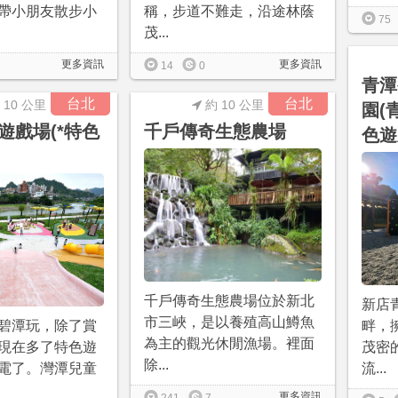
帶小朋友散步小
稱，步道不難走，沿途林蔭
75
茂...
更多資訊
更多資訊
14
0
青潭
台北
台北
 10 公里
約 10 公里
園(
遊戲場(*特色
千戶傳奇生態農場
色遊
千戶傳奇生態農場位於新北
新店
市三峽，是以養殖高山鱒魚
碧潭玩，除了賞
畔，
為主的觀光休閒漁場。裡面
現在多了特色遊
茂密
除...
電了。灣潭兒童
流...
更多資訊