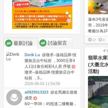
瀑布3号座
旁，2019
餐廳分為1F
17
0
討論留言
最新討論
Derik Lu
@
徵求--遠雄品牌-悅
翡翠水庫
樂旅店台中站前 ，3000元享4
(大臺北
人1泊1食住精彩4人房 序號
活動)
徵求--遠雄品牌-悅樂旅店台中
站前 ，3...
2026-08-04 11:54:56
a0925013323
@
走馬瀨出遊後
感受
8/2一早08：45抵達二樓餐廳，