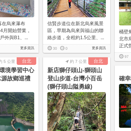
落在烏來瀑布
信賢步道位在新北烏來風景
年4月開始營業，
區，早期為烏來與福山的聯
桶壁
戶外與B1、...
絡步道，全程約1.5公里、...
北市烏
正式營
更多資訊
更多資訊
30
0
97
台北
台北
約 5 公里
約 7 公里
環境學習中心
新店獅仔頭山-獅頭山
水源故鄉巡禮
登山步道-台灣小百岳
確幸
(獅仔頭山隘勇線)