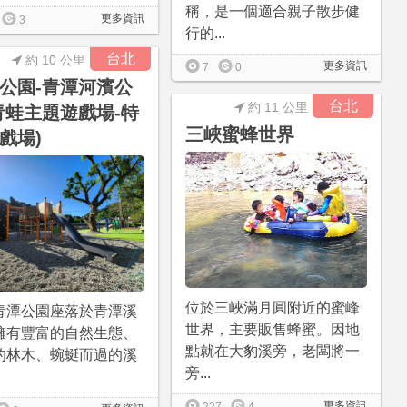
稱，是一個適合親子散步健
更多資訊
3
行的...
台北
約 10 公里
更多資訊
7
0
公園-青潭河濱公
台北
約 11 公里
青蛙主題遊戲場-特
三峽蜜蜂世界
戲場)
位於三峽滿月圓附近的蜜峰
青潭公園座落於青潭溪
世界，主要販售蜂蜜。因地
擁有豐富的自然生態、
點就在大豹溪旁，老闆將一
的林木、蜿蜒而過的溪
旁...
更多資訊