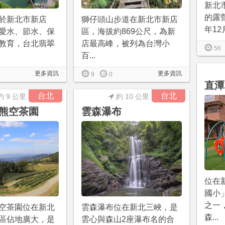
新北
的露
於新北市新店
獅仔頭山步道在新北市新店
年12
愛水、節水、保
區，海拔約869公尺，為新
教育，台北翡翠
店最高峰，被列為台灣小
56
百...
更多資訊
更多資訊
9
0
直潭
台北
台北
約 9 公里
約 10 公里
熊空茶園
雲森瀑布
位在
國小
之一
空茶園位在新北
雲森瀑布位在新北三峽，是
森...
區佔地廣大，是
雲心與森山2座瀑布名的合