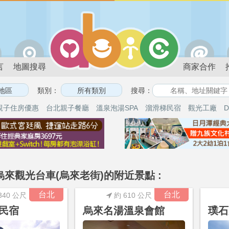
言
地圖搜尋
商家合作
類別：
搜尋：
親子住房優惠
台北親子餐廳
溫泉泡湯SPA
溜滑梯民宿
觀光工廠
D
烏來觀光台車(烏來老街)的附近景點 :
台北
台北
340 公尺
約 610 公尺
民宿
烏來名湯溫泉會館
璞石