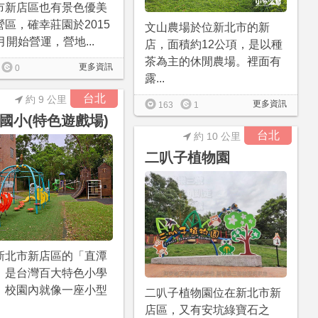
市新店區也有景色優美
營區，確幸莊園於2015
文山農場於位新北市的新
月開始營運，營地...
店，面積約12公項，是以種
茶為主的休閒農場。裡面有
更多資訊
0
露...
台北
約 9 公里
更多資訊
163
1
國小(特色遊戲場)
台北
約 10 公里
二叭子植物園
新北市新店區的「直潭
」是台灣百大特色小學
，校園內就像一座小型
二叭子植物園位在新北市新
店區，又有安坑綠寶石之