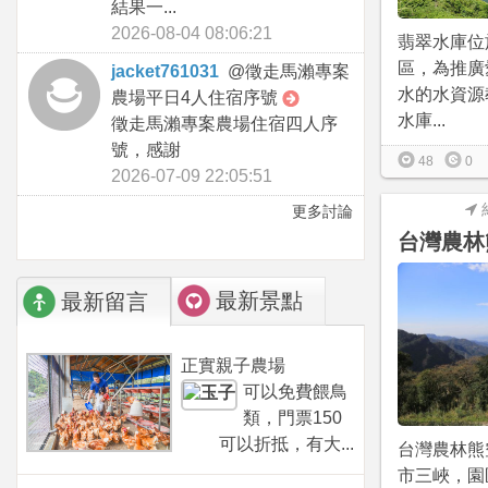
結果一...
2026-08-04 08:06:21
翡翠水庫位
區，為推廣
jacket761031
@
徵走馬瀨專案
水的水資源
農場平日4人住宿序號
水庫...
徵走馬瀨專案農場住宿四人序
號，感謝
48
0
2026-07-09 22:05:51
更多討論
台灣農林
最新景點
最新留言
正實親子農場
可以免費餵鳥
類，門票150
可以折抵，有大...
台灣農林熊
市三峽，園