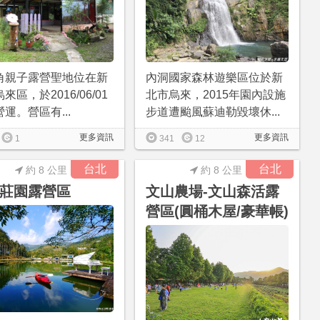
角親子露營聖地位在新
內洞國家森林遊樂區位於新
來區，於2016/06/01
北市烏來，2015年園內設施
運。營區有...
步道遭颱風蘇迪勒毀壞休...
更多資訊
更多資訊
1
341
12
台北
台北
約 8 公里
約 8 公里
莊園露營區
文山農場-文山森活露
營區(圓桶木屋/豪華帳)