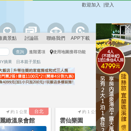
歡迎加入
|
登入
推薦景點
討論區
聯絡我們
APP下載
進階選項
使用地圖搜尋功能
IY摘果
日本親子景點
進階搜尋
台北
台北
約 1 公里
約 1 公里
麗緻溫泉會館
雲仙樂園