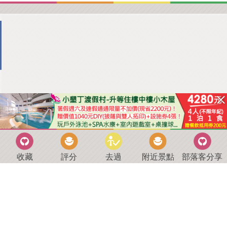
收藏
評分
去過
附近景點
部落客分享
回到首頁
．
好康優惠
．
最新留言
．
關於我們
．
聯絡我們
部落格微件
．
商家合作
．
討論區
．
推薦景點
．
APP下載
羿磊資訊 服務條款&隱私權政策