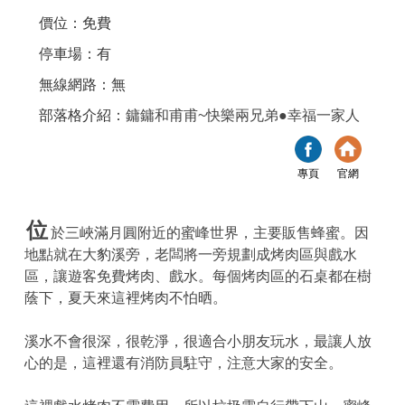
價位：免費
停車場：有
無線網路：無
部落格介紹：
鏞鏞和甫甫~快樂兩兄弟●幸福一家人
專頁
官網
位
於三峽滿月圓附近的蜜峰世界，主要販售蜂蜜。因
地點就在大豹溪旁，老闆將一旁規劃成烤肉區與戲水
區，讓遊客免費烤肉、戲水。每個烤肉區的石桌都在樹
蔭下，夏天來這裡烤肉不怕晒。
溪水不會很深，很乾淨，很適合小朋友玩水，最讓人放
心的是，這裡還有消防員駐守，注意大家的安全。