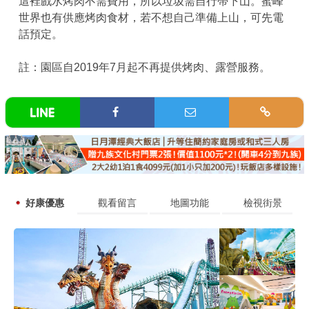
這裡戲水烤肉不需費用，所以垃圾需自行帶下山。蜜峰
世界也有供應烤肉食材，若不想自己準備上山，可先電
話預定。
註：園區自2019年7月起不再提供烤肉、露營服務。
好康優惠
觀看留言
地圖功能
檢視街景