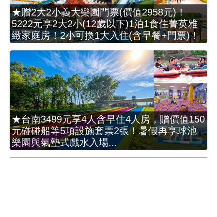
★贈2大2小義大樂園門票(價值2958元)！
5222元享2大2小(12歲以下)1泊1食住菁英雅
緻家庭房！2小可換1大入住(含早餐+門票)！
★台南3499元享4人含早住4人房，贈價值150
元碰碰船等5項設施套票2張！暑假再享球池
樂園與氣墊式戲水入場...