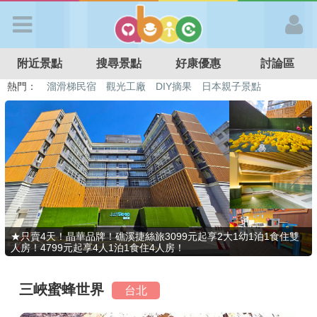
歡迎加入
附近景點
搜尋景點
好康優惠
討論區
APP登入
熱門：
溜滑梯民宿
觀光工廠
DIY摘果
日本親子景點
特色遊戲場
親子住房優惠
台北親子餐廳
溫泉泡湯SPA
首 頁
搜尋景點
好康優惠
★只賣4天！晶華品牌！礁溪捷絲旅3099元起享2大1幼1泊1食住雙
人房！4799元起享4人1泊1食住4人房！
最新消息
三峽蜜蜂世界
台北
最新留言