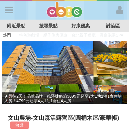
歡迎加入
附近景點
搜尋景點
好康優惠
討論區
APP登入
熱門：
溜滑梯民宿
觀光工廠
DIY摘果
日本親子景點
特色遊戲場
親子住房優惠
台北親子餐廳
溫泉泡湯SPA
首 頁
搜尋景點
好康優惠
★最後2天！晶華品牌！礁溪捷絲旅3099元起享2大1幼1泊1食住雙
人房！4799元起享4人1泊1食住4人房！
最新消息
文山農場-文山森活露營區(圓桶木屋/豪華帳)
最新留言
台北