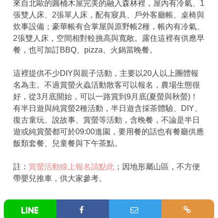
來自北歐的圓桶木屋完美的融入森林裡，屋內有冷氣、1
張雙人床、2張單人床，配有寢具、戶外客廳帳、桌椅與
炊事設備；豪華帳有合掌屋與原野帳2種，帳內有冷氣、
2張雙人床，空間相對較挑高與寬敞。露住這裡有供應早
餐，也可加訂BBQ、pizza、火鍋當晚餐。
這裡提供不少DIY與親子活動，主要以20人以上團體報
名為主。不過賞螢火蟲活動散客可以報名，農場生態很
好，從3月底開始，可以一路賞到9月底(夏螢與秋螢)！
有半日遊與純賞螢2種活動，半日遊含採茶體驗、DIY、
復古童玩、說故事、賞螢等活動，含晚餐，不論是半日
遊或純賞螢都可於09:00進園，要用餐的話也有餐廳供應
飯類套餐、兒童餐與下午茶點。
註：
賞螢活動線上報名請點此
；因地形屬山區，不方便
帶嬰兒推車，供大家參考。