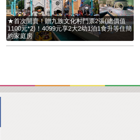
★首次開賣！贈九族文化村門票2張(總價值
1100元*2)！4099元享2大2幼1泊1食升等住簡
約家庭房