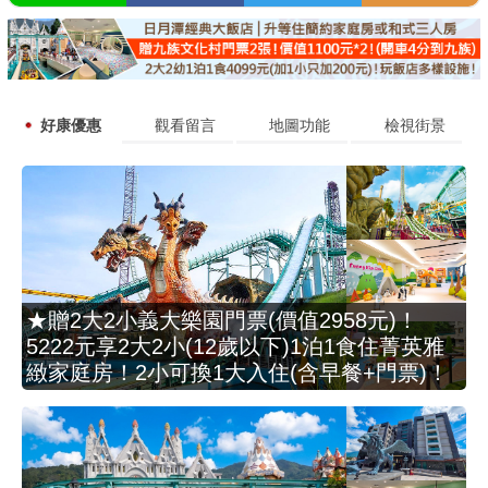
好康優惠
觀看留言
地圖功能
檢視街景
★贈2大2小義大樂園門票(價值2958元)！
5222元享2大2小(12歲以下)1泊1食住菁英雅
緻家庭房！2小可換1大入住(含早餐+門票)！