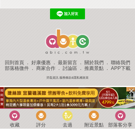
回到首頁
．
好康優惠
．
最新留言
．
關於我們
．
聯絡我們
部落格微件
．
商家合作
．
討論區
．
推薦景點
．
APP下載
羿磊資訊 服務條款&隱私權政策
收藏
評分
去過
附近景點
部落客分享