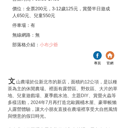
價位：全票200元，3-12歲125元，賞螢半日遊成
人650元、兒童550元
停車場：有
無線網路：無
部落格介紹：
小布少爺
專頁
官網
文
山農場於位新北市的新店，面積約12公項，是以種
茶為主的休閒農場。裡面有露營區、野炊區、大片的草
地、兒童遊戲場、夏季戲水池、主題DIY、賞螢火蟲等
多樣活動，2024年7月再打造北歐圓桶木屋、豪華帳懶
人露營體驗，讓大小朋友直接在農場裡享受大自然風情
與愜意的假日時光。